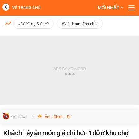
MỚI NHẤT
VỀ TRANG CHỦ
MỚI NHẤT
#Có Xứng 5 Sao?
#Việt Nam đỉnh nhất
Xem thêm
Ăn - Chơi - Đi
Khách Tây ăn món giá chỉ hơn 1 đô ở khu chợ