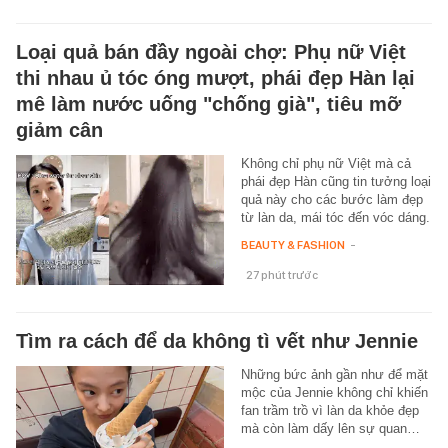
Loại quả bán đầy ngoài chợ: Phụ nữ Việt
thi nhau ủ tóc óng mượt, phái đẹp Hàn lại
mê làm nước uống "chống già", tiêu mỡ
giảm cân
Không chỉ phụ nữ Việt mà cả
phái đẹp Hàn cũng tin tưởng loại
quả này cho các bước làm đẹp
từ làn da, mái tóc đến vóc dáng.
BEAUTY & FASHION
-
27 phút trước
Tìm ra cách để da không tì vết như Jennie
Những bức ảnh gần như để mặt
mộc của Jennie không chỉ khiến
fan trầm trồ vì làn da khỏe đẹp
mà còn làm dấy lên sự quan…