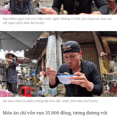
Max khen ngợi chả cá ở đây tươi, ngon, không có bột, ăn cùng các loại rau
rất ngon (Ảnh Max McFarlin)
Da heo chính là phần chàng Mỹ tâm đắc nhất (Ảnh Max McFarlin)
Món ăn chỉ vỏn vẹn 35.000 đồng, tương đương với