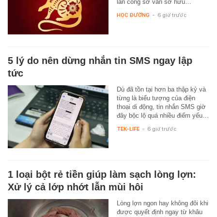
lẫn công sở vẫn sở hữu…
HỌC ĐƯỜNG
-
6 giờ trước
5 lý do nên dừng nhắn tin SMS ngay lập
tức
Dù đã tồn tại hơn ba thập kỷ và
từng là biểu tượng của điện
thoại di động, tin nhắn SMS giờ
đây bộc lộ quá nhiều điểm yếu…
TEK-LIFE
-
6 giờ trước
1 loại bột rẻ tiền giúp làm sạch lòng lợn:
Xử lý cả lớp nhớt lẫn mùi hôi
Lòng lợn ngon hay không đôi khi
được quyết định ngay từ khâu