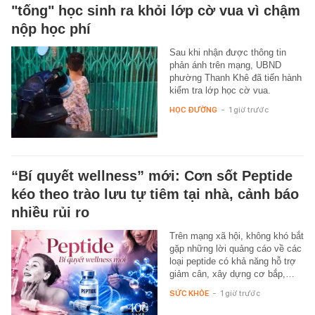
"tống" học sinh ra khỏi lớp cờ vua vì chậm
nộp học phí
Sau khi nhận được thông tin
phản ánh trên mạng, UBND
phường Thanh Khê đã tiến hành
kiểm tra lớp học cờ vua.
HỌC ĐƯỜNG
-
1 giờ trước
“Bí quyết wellness” mới: Cơn sốt Peptide
kéo theo trào lưu tự tiêm tại nhà, cảnh báo
nhiều rủi ro
Trên mạng xã hội, không khó bắt
gặp những lời quảng cáo về các
loại peptide có khả năng hỗ trợ
giảm cân, xây dựng cơ bắp,…
SỨC KHỎE
-
1 giờ trước