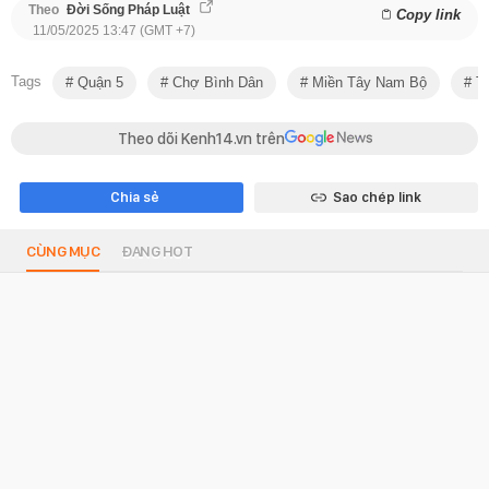
Theo
Đời Sống Pháp Luật
Copy link
11/05/2025 13:47 (GMT +7)
Tags
Quận 5
Chợ Bình Dân
Miền Tây Nam Bộ
Th
Theo dõi Kenh14.vn trên
Chia sẻ
Sao chép link
CÙNG MỤC
ĐANG HOT