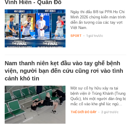
Vinh Hiển - Quân Đỗ
Ngày thi đấu 8/8 tại PPA Ho Chi
Minh 2026 chứng kiến màn trình
diễn ấn tượng của các tay vợt
Việt Nam.
SPORT
-
1 giờ trước
Nam thanh niên kẹt đầu vào tay ghế bệnh
viện, người bạn đến cứu cũng rơi vào tình
cảnh khó tin
Một sự cố hy hữu xảy ra tại
bệnh viện ở Trùng Khánh (Trung
Quốc), khi một người đàn ông bị
mắc cổ vào khe ghế lúc ngủ…
THẾ GIỚI ĐÓ ĐÂY
-
2 giờ trước