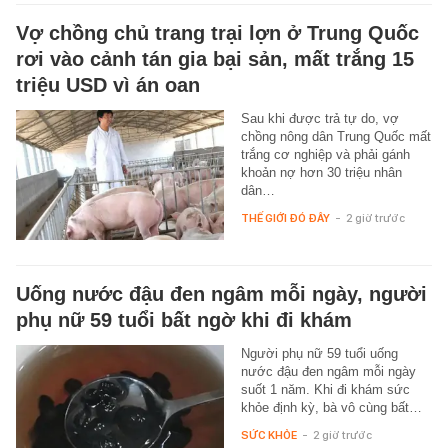
Vợ chồng chủ trang trại lợn ở Trung Quốc
rơi vào cảnh tán gia bại sản, mất trắng 15
triệu USD vì án oan
Sau khi được trả tự do, vợ
chồng nông dân Trung Quốc mất
trắng cơ nghiệp và phải gánh
khoản nợ hơn 30 triệu nhân
dân…
THẾ GIỚI ĐÓ ĐÂY
-
2 giờ trước
Uống nước đậu đen ngâm mỗi ngày, người
phụ nữ 59 tuổi bất ngờ khi đi khám
Người phụ nữ 59 tuổi uống
nước đậu đen ngâm mỗi ngày
suốt 1 năm. Khi đi khám sức
khỏe định kỳ, bà vô cùng bất…
SỨC KHỎE
-
2 giờ trước