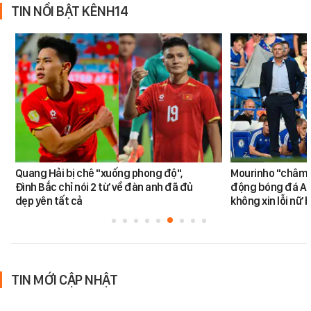
TIN NỔI BẬT KÊNH14
Quang Hải bị chê "xuống phong độ",
Mourinho "châm ng
Đình Bắc chỉ nói 2 từ về đàn anh đã đủ
động bóng đá An
dẹp yên tất cả
không xin lỗi nữ 
TIN MỚI CẬP NHẬT