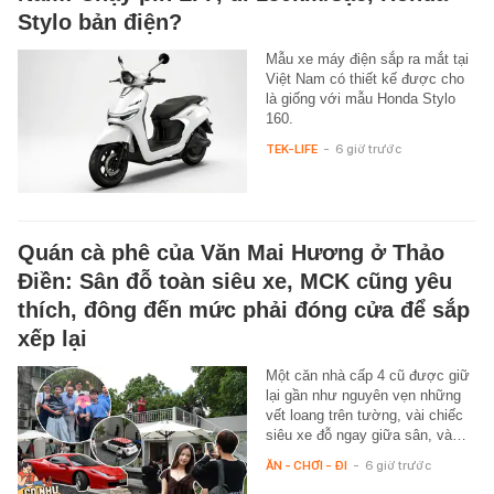
Stylo bản điện?
Mẫu xe máy điện sắp ra mắt tại
Việt Nam có thiết kế được cho
là giống với mẫu Honda Stylo
160.
TEK-LIFE
-
6 giờ trước
Quán cà phê của Văn Mai Hương ở Thảo
Điền: Sân đỗ toàn siêu xe, MCK cũng yêu
thích, đông đến mức phải đóng cửa để sắp
xếp lại
Một căn nhà cấp 4 cũ được giữ
lại gần như nguyên vẹn những
vết loang trên tường, vài chiếc
siêu xe đỗ ngay giữa sân, và…
ĂN - CHƠI - ĐI
-
6 giờ trước