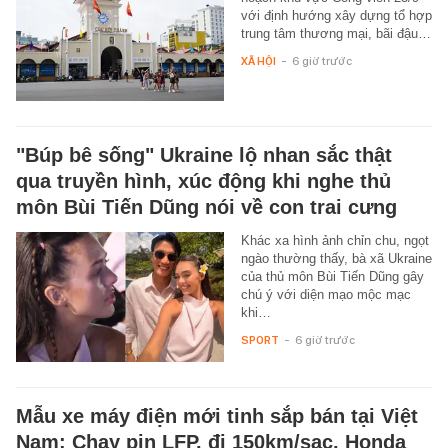
với định hướng xây dựng tổ hợp
trung tâm thương mại, bãi đậu…
XÃ HỘI
-
6 giờ trước
"Búp bê sống" Ukraine lộ nhan sắc thật
qua truyền hình, xúc động khi nghe thủ
môn Bùi Tiến Dũng nói về con trai cưng
Khác xa hình ảnh chỉn chu, ngọt
ngào thường thấy, bà xã Ukraine
của thủ môn Bùi Tiến Dũng gây
chú ý với diện mạo mộc mạc
khi…
SPORT
-
6 giờ trước
Mẫu xe máy điện mới tinh sắp bán tại Việt
Nam: Chạy pin LFP, đi 150km/sạc, Honda