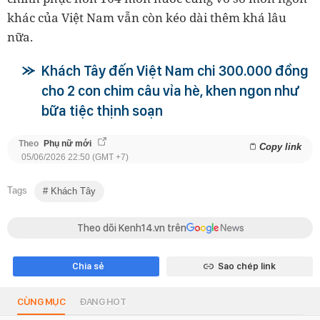
khác của Việt Nam vẫn còn kéo dài thêm khá lâu
nữa.
Khách Tây đến Việt Nam chi 300.000 đồng
cho 2 con chim câu vỉa hè, khen ngon như
bữa tiệc thịnh soạn
Theo
Phụ nữ mới
Copy link
05/06/2026 22:50 (GMT +7)
Tags
Khách Tây
Theo dõi Kenh14.vn trên
Chia sẻ
Sao chép link
CÙNG MỤC
ĐANG HOT