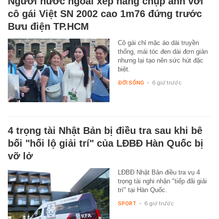
Người nước ngoài xếp hàng chụp ảnh với
cô gái Việt SN 2002 cao 1m76 đứng trước
Bưu điện TP.HCM
Cô gái chỉ mặc áo dài truyền
thống, mái tóc đen dài đơn giản
nhưng lại tạo nên sức hút đặc
biệt.
ĐỜI SỐNG
-
6 giờ trước
4 trọng tài Nhật Bản bị điều tra sau khi bê
bối "hối lộ giải trí" của LĐBĐ Hàn Quốc bị
vỡ lở
LĐBĐ Nhật Bản điều tra vụ 4
trọng tài nghi nhận "tiếp đãi giải
trí" tại Hàn Quốc.
SPORT
-
6 giờ trước