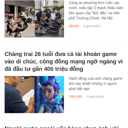
Công an phường Kim Liên xác
minh, triệu tập 3 thanh thiếu niên
liên quan clip “bốc đầu” xe trên
phố Trường Chinh, Hà Nội.
XÃ HỘI
-
6 giờ trước
Chàng trai 26 tuổi đưa cả tài khoản game
vào di chúc, cộng đồng mạng ngỡ ngàng vì
đã đầu tư gần 400 triệu đồng
Hành động của anh chàng game
thủ này khiến không ít người
phải bất ngờ.
TEK-LIFE
-
6 giờ trước