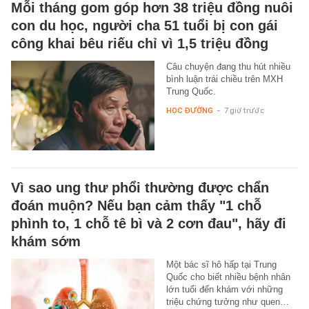
Mỗi tháng gom góp hơn 38 triệu đồng nuôi
con du học, người cha 51 tuổi bị con gái
công khai bêu riếu chỉ vì 1,5 triệu đồng
Câu chuyện đang thu hút nhiều
bình luận trái chiều trên MXH
Trung Quốc.
HỌC ĐƯỜNG
-
7 giờ trước
Vì sao ung thư phổi thường được chẩn
đoán muộn? Nếu bạn cảm thấy "1 chỗ
phình to, 1 chỗ tê bì và 2 cơn đau", hãy đi
khám sớm
Một bác sĩ hô hấp tại Trung
Quốc cho biết nhiều bệnh nhân
lớn tuổi đến khám với những
triệu chứng tưởng như quen…