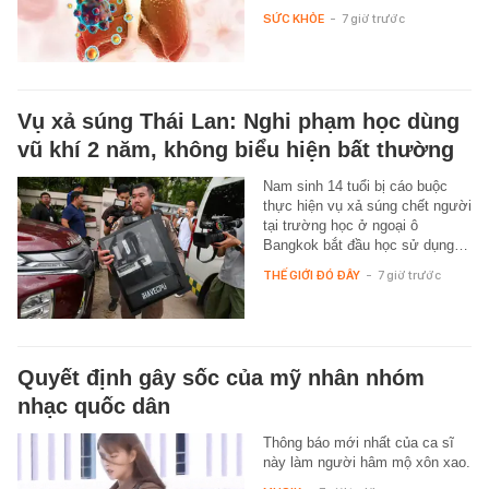
SỨC KHỎE
-
7 giờ trước
Vụ xả súng Thái Lan: Nghi phạm học dùng
vũ khí 2 năm, không biểu hiện bất thường
Nam sinh 14 tuổi bị cáo buộc
thực hiện vụ xả súng chết người
tại trường học ở ngoại ô
Bangkok bắt đầu học sử dụng…
THẾ GIỚI ĐÓ ĐÂY
-
7 giờ trước
Quyết định gây sốc của mỹ nhân nhóm
nhạc quốc dân
Thông báo mới nhất của ca sĩ
này làm người hâm mộ xôn xao.