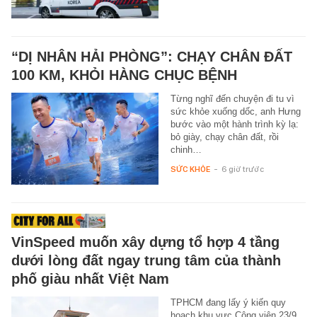
“DỊ NHÂN HẢI PHÒNG”: CHẠY CHÂN ĐẤT
100 KM, KHỎI HÀNG CHỤC BỆNH
Từng nghĩ đến chuyện đi tu vì
sức khỏe xuống dốc, anh Hưng
bước vào một hành trình kỳ lạ:
bỏ giày, chạy chân đất, rồi
chinh…
SỨC KHỎE
-
6 giờ trước
VinSpeed muốn xây dựng tổ hợp 4 tầng
dưới lòng đất ngay trung tâm của thành
phố giàu nhất Việt Nam
TPHCM đang lấy ý kiến quy
hoạch khu vực Công viên 23/9