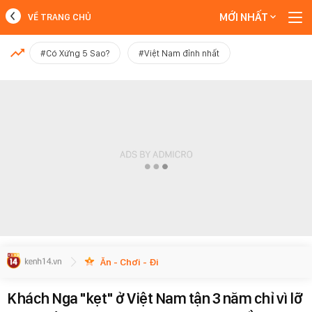
MỚI NHẤT
VỀ TRANG CHỦ
MỚI NHẤT
#Có Xứng 5 Sao?
#Việt Nam đỉnh nhất
Xem thêm
Ăn - Chơi - Đi
Khách Nga "kẹt" ở Việt Nam tận 3 năm chỉ vì lỡ