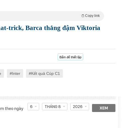
Copy link
at-trick, Barca thắng đậm Viktoria
Bấm để thiết lập
e
Inter
Kết quả Cúp C1
6
THÁNG 8
2026
XEM
m theo ngày