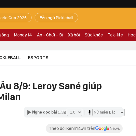
orld Cup 2026
Ăn ngủ Pickleball
 sống
Money.14
Ăn - Chơi - Đi
Xã hội
Sức khỏe
Tek-life
Học
ICKLEBALL
ESPORTS
Âu 8/9: Leroy Sané giúp
Milan
1:39
Nghe đọc bài
Theo dõi Kenh14.vn trên