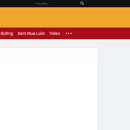
 đường
Xem Mua Luôn
Video