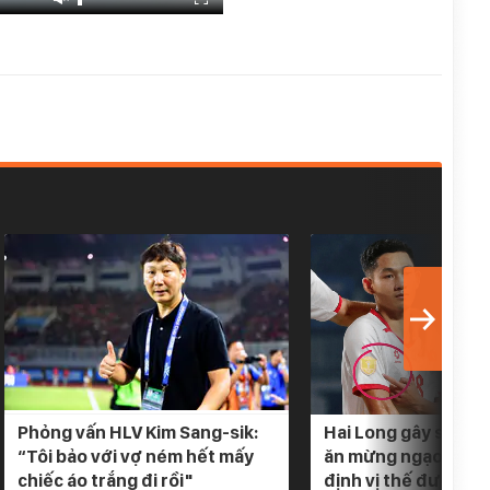
Phỏng vấn HLV Kim Sang-sik:
Hai Long gây sốt khi
“Tôi bảo với vợ ném hết mấy
ăn mừng ngạo nghễ
chiếc áo trắng đi rồi"
định vị thế đương k