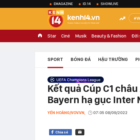
EMAGAZINE
ID.14
SHOWLIVE
W
Star
Ciné
Musik
Beauty & Fashion
Đời
SPORT
BÓNG ĐÁ
HẬU TRƯỜNG
P
Kết quả Cúp C1 châu 
Bayern hạ gục Inter 
YẾN HOÀNG/VOV.VN,
07:05 08/09/2022
Chia sẻ