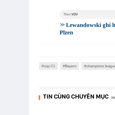
Theo
VOV
Lewandowski ghi h
Plzen
cúp C1
Bayern
champions leagu
TIN CÙNG CHUYÊN MỤC
Xe