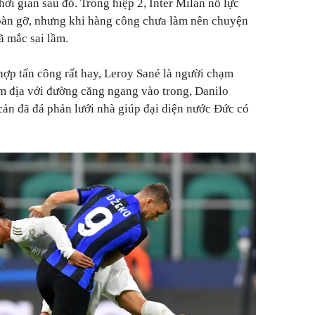
ời gian sau đó. Trong hiệp 2, Inter Milan nỗ lực
 bàn gỡ, nhưng khi hàng công chưa làm nên chuyện
ã mắc sai lầm.
ợp tấn công rất hay, Leroy Sané là người chạm
m địa với đường căng ngang vào trong, Danilo
cản đã đá phản lưới nhà giúp đại diện nước Đức có