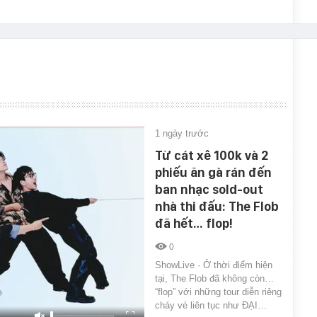
1 ngày trước
Từ cát xê 100k và 2
phiếu ăn gà rán đến
ban nhạc sold-out
nhà thi đấu: The Flob
đã hết… flop!
0
ShowLive · Ở thời điểm hiện
tại, The Flob đã không còn…
“flop” với những tour diễn riêng
cháy vé liên tục như ĐẠI…