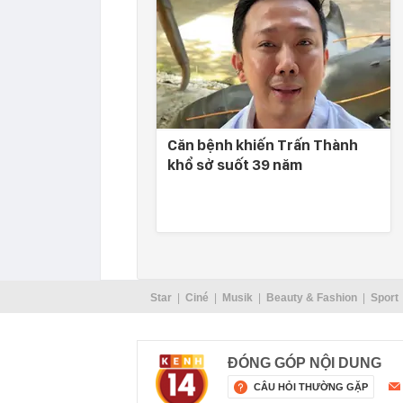
Căn bệnh khiến Trấn Thành
khổ sở suốt 39 năm
Star
Ciné
Musik
Beauty & Fashion
Sport
ĐÓNG GÓP NỘI DUNG
CÂU HỎI THƯỜNG GẶP