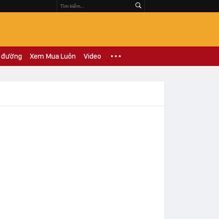
 đường
Xem Mua Luôn
Video