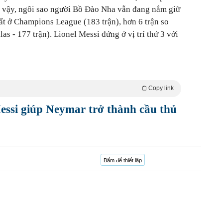
 vậy, ngôi sao người Bồ Đào Nha vẫn đang nắm giữ
hất ở Champions League (183 trận), hơn 6 trận so
las - 177 trận). Lionel Messi đứng ở vị trí thứ 3 với
Copy link
ssi giúp Neymar trở thành cầu thủ
Bấm để thiết lập