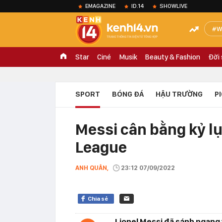
EMAGAZINE
ID.14
SHOWLIVE
W
Star
Ciné
Musik
Beauty & Fashion
Đời
SPORT
BÓNG ĐÁ
HẬU TRƯỜNG
P
Messi cân bằng kỷ l
League
ANH QUÂN,
23:12 07/09/2022
Chia sẻ
Lionel Messi đã sánh ngang 