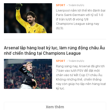
SPORT
- 1 năm trước
Liverpool nắm lợi thế khi đánh bại
Paris Saint-Germain với tỷ số 1-0
ở trận lượt đi vòng 1/8
Champions League sáng nay
(6/3).
Arsenal lập hàng loạt kỷ lục, làm rúng động châu Âu
nhờ chiến thắng tại Champions League
SPORT
- 1 năm trước
Rạng sáng nay, Arsenal đã ghi tới
7 bàn vào lưới PSV để đặt một
chân vào tứ kết Cúp C1 châu Âu.
Không những thế, chiến thắng
này còn giúp họ lập nên hàng loạt
kỷ lục.
Xem thêm