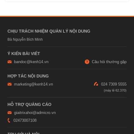
CHỊU TRÁCH NHIỆM QUẢN LÝ NỘI DUNG
Bà Nguyễn Bích Minh
Ý KIẾN BÀI VIẾT
bandoc@kenh14.vn
Câu hỏi thường gặp
HỢP TÁC NỘI DUNG
marketing@kenh14.vn
024 7309 5555
HỖ TRỢ QUẢNG CÁO
giaitrixahoi@admicro.vn
02473007108