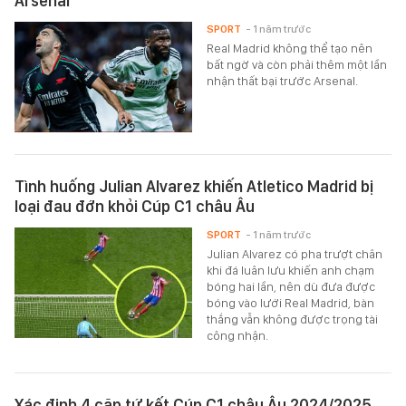
Arsenal
SPORT
- 1 năm trước
Real Madrid không thể tạo nên
bất ngờ và còn phải thêm một lần
nhận thất bại trước Arsenal.
Tình huống Julian Alvarez khiến Atletico Madrid bị
loại đau đớn khỏi Cúp C1 châu Âu
SPORT
- 1 năm trước
Julian Alvarez có pha trượt chân
khi đá luân lưu khiến anh chạm
bóng hai lần, nên dù đưa được
bóng vào lưới Real Madrid, bàn
thắng vẫn không được trọng tài
công nhận.
Xác định 4 cặp tứ kết Cúp C1 châu Âu 2024/2025