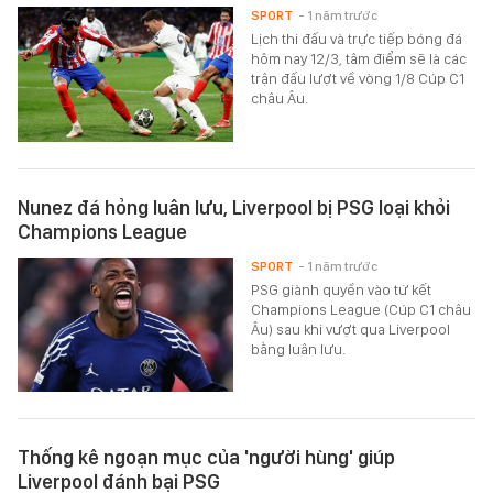
SPORT
- 1 năm trước
Lịch thi đấu và trực tiếp bóng đá
hôm nay 12/3, tâm điểm sẽ là các
trận đấu lượt về vòng 1/8 Cúp C1
châu Âu.
Nunez đá hỏng luân lưu, Liverpool bị PSG loại khỏi
Champions League
SPORT
- 1 năm trước
PSG giành quyền vào tứ kết
Champions League (Cúp C1 châu
Âu) sau khi vượt qua Liverpool
bằng luân lưu.
Thống kê ngoạn mục của 'người hùng' giúp
Liverpool đánh bại PSG