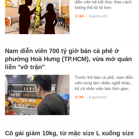
diễn viên trẻ kết thúc theo cách
không thể tồi tệ hơn.
STAR
-
6 giờ trước
Nam diễn viên 700 tỷ giờ bán cà phê ở
phường Hoà Hưng (TP.HCM), vừa mở quán
liền "vỡ trận"
Trước khi bán cà phê, nam diễn
viên từng làm nhiều nghề khác,
kể cả nhân viên bán thời gian.
STAR
-
6 giờ trước
Cô gái giảm 10kg, từ mặc size L xuống size