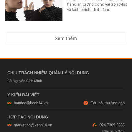
hạng ấn tượng trong vai trò stylist
và fashionisto đình đám.
Xem thêm
CHỊU TRÁCH NHIỆM QUẢN LÝ NỘI DUNG
Bà Nguyễn Bích Minh
Ý KIẾN BÀI VIẾT
bandoc@kenh14.vn
Câu hỏi thường gặp
HỢP TÁC NỘI DUNG
marketing@kenh14.vn
024 7309 5555