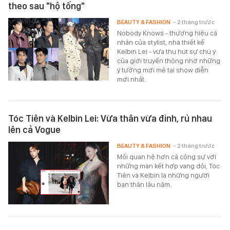
theo sau "hộ tống"
BEAUTY & FASHION
- 2 tháng trước
Nobody Knows - thương hiệu cá
nhân của stylist, nhà thiết kế
Kelbin Lei - vừa thu hút sự chú ý
của giới truyền thông nhờ những
ý tưởng mới mẻ tại show diễn
mới nhất.
Tóc Tiên và Kelbin Lei: Vừa thân vừa đỉnh, rủ nhau
lên cả Vogue
BEAUTY & FASHION
- 2 tháng trước
Mối quan hệ hơn cả cộng sự với
những màn kết hợp vang dội, Tóc
Tiên và Kelbin là những người
bạn thân lâu năm.