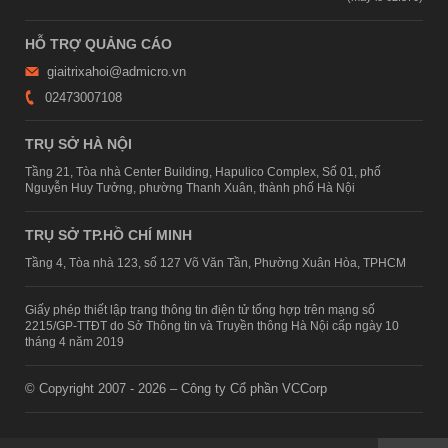
HỖ TRỢ QUẢNG CÁO
giaitrixahoi@admicro.vn
02473007108
TRỤ SỞ HÀ NỘI
Tầng 21, Tòa nhà Center Building, Hapulico Complex, Số 01, phố
Nguyễn Huy Tưởng, phường Thanh Xuân, thành phố Hà Nội
TRỤ SỞ TP.HỒ CHÍ MINH
Tầng 4, Tòa nhà 123, số 127 Võ Văn Tần, Phường Xuân Hòa, TPHCM
Giấy phép thiết lập trang thông tin điện tử tổng hợp trên mạng số
2215/GP-TTĐT do Sở Thông tin và Truyền thông Hà Nội cấp ngày 10
tháng 4 năm 2019
© Copyright 2007 - 2026 – Công ty Cổ phần VCCorp