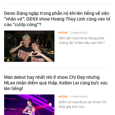
Denis Đặng ngập trong phẫn nộ khi lên tiếng về việc
"nhận vơ", GĐSX show Hoàng Thùy Linh cũng vào tố
cáo "cướp công"?
MUSIK
- 3 năm trước
Việc làm của Denis Đặng phải
chăng đã "châm dầu vào lửa"?
Màn debut hay nhất nhì ở show Chị Đẹp nhưng
MLee nhận điểm quá thấp, Kelbin Lei cũng bức xúc
lên tiếng!
MUSIK
- 3 năm trước
Điểm số của MLee tại show Chị
Đẹp gây bức xúc.