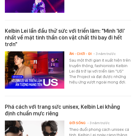
Kelbin Lei lần đầu thử sức với triển lãm: "Mình 'lời'
nhất về mặt tinh thần còn vật chất thì bay đi hết
trơn"
ĂN - CHƠI - ĐI
- 3 năm trước
Sau một thời gian ít xuất hiện trên
truyền thông, fashionisto Kelbin
Lei đã trở lại với triển lãm "US"
The Project và đạt được những
hiệu ứng vượt ngoài mong đợi.
Phá cách với trang sức unisex, Kelbin Lei khẳng
định chuẩn mực riêng
ĐỜI SỐNG
- 3 năm trước
Theo đuổi phong cách unisex cá
tính, Kelbin Lei ngày càng thăng