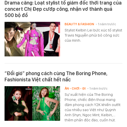
Drama căng: Loạt stylist tố giám đốc thời trang của
concert Chị Đẹp cướp công, nhận vơ thành quả
500 bộ đồ
BEAUTY & FASHION
- 1 năm trước
Stylist Kelbin Lei bức xúc tố stylist
Travis Nguyễn phủi bỏ công sức
của mình.
“Đổi gió” phong cách cùng The Boring Phone,
Fashionista Việt chất hết nấc
ĂN - CHƠI - ĐI
- 1 năm trước
Sự xuất hiện của The Boring
Phone, chiếc điện thoại mang
đậm phong cách Y2K khiến outfit
của nhiều sao Việt như Quỳnh
Anh Shyn, Ngọc Mint, Kelbin,...
thêm phần độc đáo, cuốn hút.