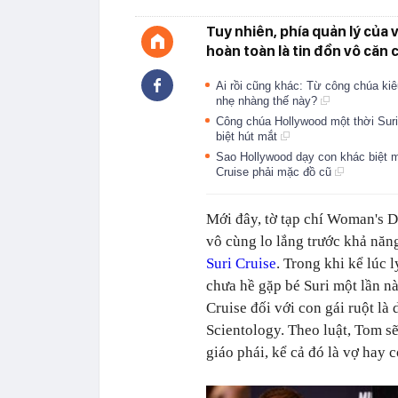
Tuy nhiên, phía quản lý của 
hoàn toàn là tin đồn vô căn 
Ai rồi cũng khác: Từ công chúa kiêu
nhẹ nhàng thế này?
Công chúa Hollywood một thời Suri
biệt hút mắt
Sao Hollywood dạy con khác biệt mộ
Cruise phải mặc đồ cũ
Mới đây, tờ tạp chí Woman's D
vô cùng lo lắng trước khả nă
Suri Cruise
. Trong khi kể lúc l
chưa hề gặp bé Suri một lần nà
Cruise đối với con gái ruột là
Scientology. Theo luật, Tom s
giáo phái, kể cả đó là vợ hay c