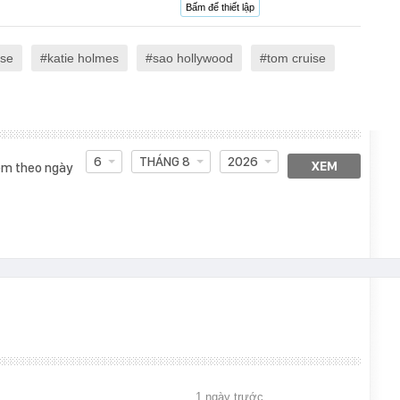
Bấm để thiết lập
ise
katie holmes
sao hollywood
tom cruise
6
THÁNG 8
2026
XEM
m theo ngày
1 ngày trước