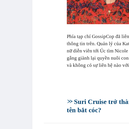
Phía tạp chí GossipCop đã liê
thông tin trên. Quản lý của K
nữ diễn viên tới Úc tìm Nico
gắng giành lại quyền nuôi con
và không có sự liên hệ nào vớ
Suri Cruise trở th
tên bắt cóc?