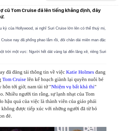
vợ cũ Tom Cruise đã lên tiếng khẳng định, đây
cứ.
 kỳ của Hollywood, ai nghĩ Suri Cruise lớn lên có thể thuỳ mị,
 Cruise nay đã phổng phao lắm rồi, đôi chân dài miên man đặc
t trời một vực: Người hết dát vàng lại đến lăng xê, riêng Suri
ay đã đăng tải thông tin về việc
Katie Holmes
đang
ng
Tom Cruise
lên kế hoạch giành lại quyền nuôi bé
y hôn tới giờ, nam tài tử "
Nhiệm vụ bất khả thi
"
o. Nhiều người tin rằng, sự lạnh nhạt của Tom
 do hậu quả của việc là thành viên của giáo phái
ẽ không được tiếp xúc với những người đã từ bỏ
on đẻ.