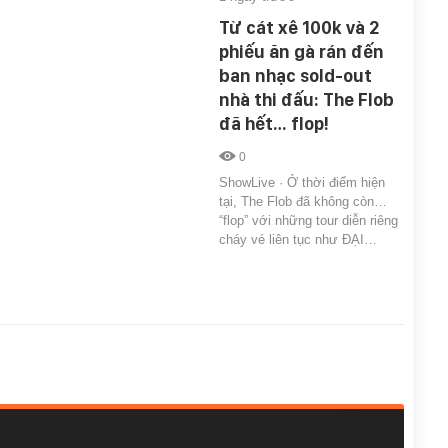
Từ cát xê 100k và 2
phiếu ăn gà rán đến
ban nhạc sold-out
nhà thi đấu: The Flob
đã hết… flop!
0
ShowLive · Ở thời điểm hiện
tại, The Flob đã không còn…
“flop” với những tour diễn riêng
cháy vé liên tục như ĐẠI…