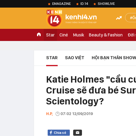
EMAGAZINE
ID.14
SHOWLIVE
Ồ
Star
Ciné
Musik
Beauty & Fashion
Đời
STAR
SAO VIỆT
HỘI BẠN THÂN SHOW
Katie Holmes "cầu c
Cruise sẽ đưa bé Sur
Scientology?
H.P,
07:02 12/09/2019
Chia sẻ