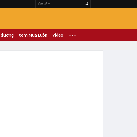
 đường
Xem Mua Luôn
Video