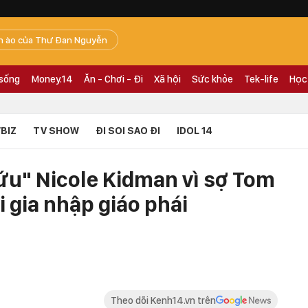
n ào của Thư Đan Nguyễn
 sống
Money.14
Ăn - Chơi - Đi
Xã hội
Sức khỏe
Tek-life
Học
BIZ
TV SHOW
ĐI SOI SAO ĐI
IDOL 14
ứu" Nicole Kidman vì sợ Tom
i gia nhập giáo phái
Theo dõi Kenh14.vn trên