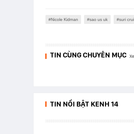
Nicole Kidman
sao us uk
suri cru
TIN CÙNG CHUYÊN MỤC
Xe
TIN NỔI BẬT KENH 14