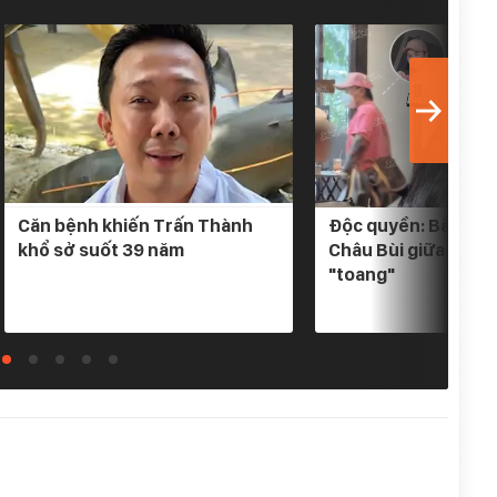
Căn bệnh khiến Trấn Thành
Độc quyền: Bắt gặp 
khổ sở suốt 39 năm
Châu Bùi giữa tin đ
"toang"