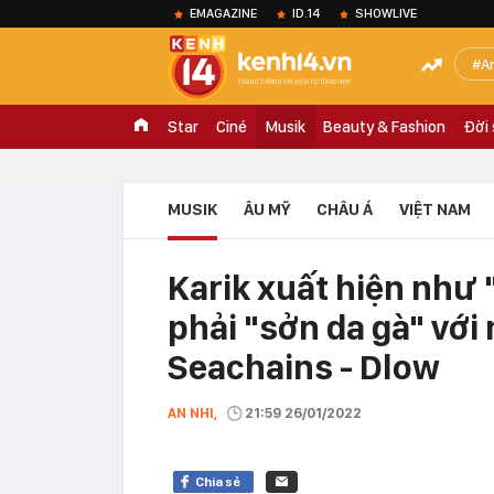
EMAGAZINE
ID.14
SHOWLIVE
A
Star
Ciné
Musik
Beauty & Fashion
Đời
MUSIK
ÂU MỸ
CHÂU Á
VIỆT NAM
Karik xuất hiện như 
phải "sởn da gà" với
Seachains - Dlow
AN NHI,
21:59 26/01/2022
Chia sẻ