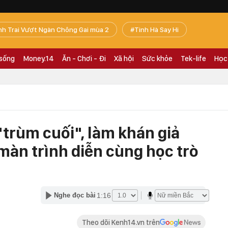
nh Trai Vượt Ngàn Chông Gai mùa 2
Tinh Hà Say Hi
 sống
Money.14
Ăn - Chơi - Đi
Xã hội
Sức khỏe
Tek-life
Học
"trùm cuối", làm khán giả
 màn trình diễn cùng học trò
1:16
Nghe đọc bài
Theo dõi Kenh14.vn trên