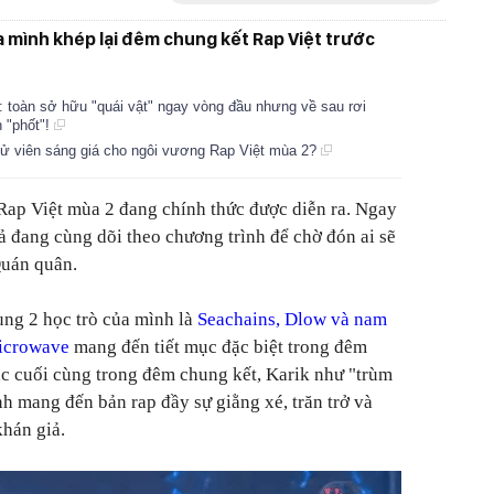
ủa mình khép lại đêm chung kết Rap Việt trước
 toàn sở hữu "quái vật" ngay vòng đầu nhưng về sau rơi
h "phốt"!
cử viên sáng giá cho ngôi vương Rap Việt mùa 2?
 Rap Việt mùa 2 đang chính thức được diễn ra. Ngay
ả đang cùng dõi theo chương trình để chờ đón ai sẽ
Quán quân.
ùng 2 học trò của mình là
Seachains, Dlow và nam
icrowave
mang đến tiết mục đặc biệt trong đêm
ục cuối cùng trong đêm chung kết, Karik như "trùm
h mang đến bản rap đầy sự giằng xé, trăn trở và
khán giả.