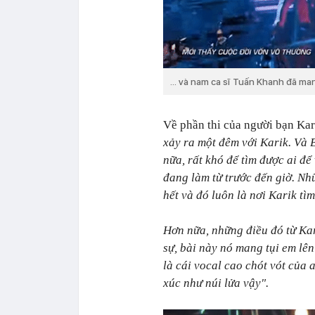
... và nam ca sĩ Tuấn Khanh đã ma
Về phần thi của người bạn Ka
xảy ra một đêm với Karik. Và Bi
nữa, rất khó để tìm được ai để
đang làm từ trước đến giờ. Nh
hết và đó luôn là nơi Karik tìm
Hơn nữa, những điều đó từ Ka
sự, bài này nó mang tụi em lê
là cái vocal cao chót vót củ
xúc như núi lửa vậy".