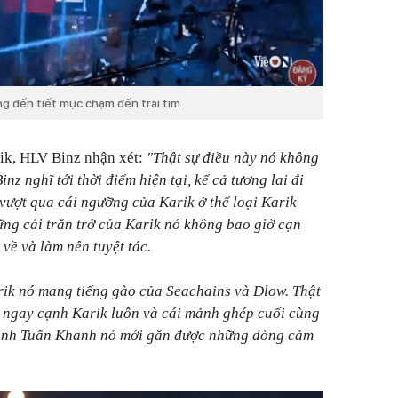
ng đến tiết mục chạm đến trái tim
rik, HLV Binz nhận xét:
"Thật sự điều này nó không
nz nghĩ tới thời điểm hiện tại, kể cả tương lai đi
 vượt qua cái ngưỡng của Karik ở thể loại Karik
ững cái trăn trở của Karik nó không bao giờ cạn
 về và làm nên tuyệt tác.
rik nó mang tiếng gào của Seachains và Dlow. Thật
n ngay cạnh Karik luôn và cái mảnh ghép cuối cùng
a anh Tuấn Khanh nó mới gắn được những dòng cảm