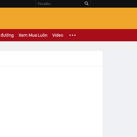
 đường
Xem Mua Luôn
Video