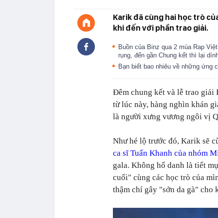
Karik đã cùng hai học trò c
khi đến với phần trao giải.
Buồn của Binz qua 2 mùa Rap Việt:
rụng, đến gần Chung kết thì lại dín
Bạn biết bao nhiêu về những ứng 
Đêm chung kết và lễ trao giải
từ lúc này, hàng nghìn khán gi
là người xưng vương ngôi vị 
Như hé lộ trước đó, Karik sẽ c
ca sĩ Tuấn Khanh của nhóm M
gala. Không hổ danh là tiết m
cuối" cùng các học trò của mìn
thậm chí gây "sởn da gà" cho 