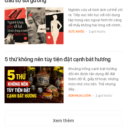
đầu sợ soi gương
Nghiên cứu về hình ảnh cơ thể chỉ
ra: Tiếp xúc liên tục với nội dung
tập trung vào ngoại hình thì càng
dễ thấy không hài lòng với chính…
SỨC KHỎE
-
2 giờ trước
5 thứ không nên tùy tiện đặt cạnh bát hương
Khoảng trống cạnh bát hương
đôi khi được tận dụng để đặt
thêm đồ lễ, giấy tờ hoặc những
món nhỏ cho tiện. Thế nhưng
đây…
XEM MUA LUÔN
-
2 giờ trước
Xem thêm