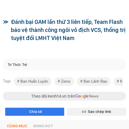
Đánh bại GAM lần thứ 3 liên tiếp, Team Flash
bảo vệ thành công ngôi vô địch VCS, thống trị
tuyệt đối LMHT Việt Nam
Trí Thức Trẻ
Tags
Ban Huấn Luyện
Zeros
Ban Lãnh Đạo
Ký H
Theo dõi Kenh14.vn trên
Chia sẻ
Sao chép link
CÙNG MỤC
ĐANG HOT