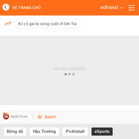
VỀ TRANG CHỦ
MỚI NHẤT
MỚI NHẤT
#3 cô gái bị sóng cuốn ở Sơn Trà
Xem thêm
Sport
Bóng đá
Hậu Trường
Pickleball
eSports