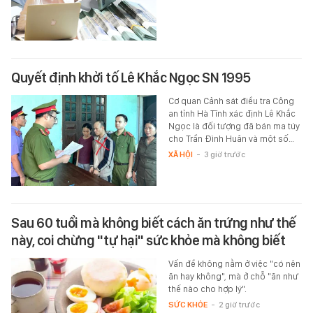
Quyết định khởi tố Lê Khắc Ngọc SN 1995
Cơ quan Cảnh sát điều tra Công
an tỉnh Hà Tĩnh xác định Lê Khắc
Ngọc là đối tượng đã bán ma túy
cho Trần Đình Huân và một số…
XÃ HỘI
-
3 giờ trước
Sau 60 tuổi mà không biết cách ăn trứng như thế
này, coi chừng "tự hại" sức khỏe mà không biết
Vấn đề không nằm ở việc "có nên
ăn hay không", mà ở chỗ "ăn như
thế nào cho hợp lý".
SỨC KHỎE
-
2 giờ trước