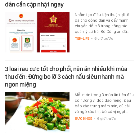
dân cần cập nhật ngay
Nhằm tạo điều kiện thuận lợi tối
đa cho công dân và đẩy mạnh
chuyển đổi số trong công tác
quản lý cư trú, Bộ Công an đã…
TEK-LIFE
-
6 giờ trước
3 loại rau cực tốt cho phổi, nên ăn nhiều khi mùa
thu đến: Đừng bỏ lỡ 3 cách nấu siêu nhanh mà
ngon miệng
Mỗi món trong 3 món ăn trên đều
có hương vị độc đáo riêng: Đậu
bắp xào trứng mềm mịn, củ cải
và ngô xào thịt bò có vị ngọt…
SỨC KHỎE
-
6 giờ trước