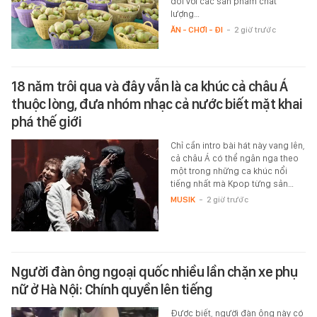
đối với các sản phẩm chất
lượng…
ĂN - CHƠI - ĐI
-
2 giờ trước
18 năm trôi qua và đây vẫn là ca khúc cả châu Á
thuộc lòng, đưa nhóm nhạc cả nước biết mặt khai
phá thế giới
Chỉ cần intro bài hát này vang lên,
cả châu Á có thể ngân nga theo
một trong những ca khúc nổi
tiếng nhất mà Kpop từng sản…
MUSIK
-
2 giờ trước
Người đàn ông ngoại quốc nhiều lần chặn xe phụ
nữ ở Hà Nội: Chính quyền lên tiếng
Được biết, người đàn ông này có