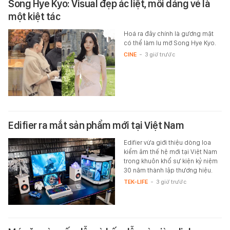
Song Hye Kyo: Visual đẹp ác liệt, mỗi dáng vẻ là
một kiệt tác
Hoá ra đây chính là gương mặt
có thể làm lu mờ Song Hye Kyo.
CINE
-
3 giờ trước
Edifier ra mắt sản phẩm mới tại Việt Nam
Edifier vừa giới thiệu dòng loa
kiểm âm thế hệ mới tại Việt Nam
trong khuôn khổ sự kiện kỷ niệm
30 năm thành lập thương hiệu.
TEK-LIFE
-
3 giờ trước