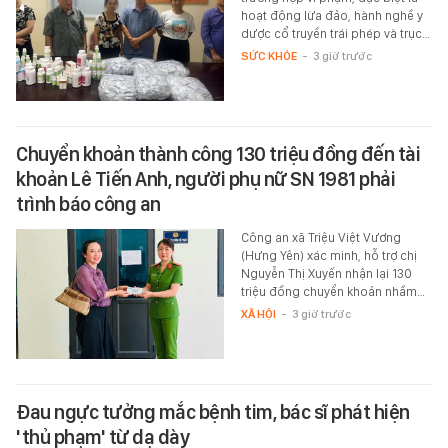
hoạt động lừa đảo, hành nghề y
dược cổ truyền trái phép và trục…
SỨC KHỎE
-
3 giờ trước
Chuyển khoản thành công 130 triệu đồng đến tài
khoản Lê Tiến Anh, người phụ nữ SN 1981 phải
trình báo công an
Công an xã Triệu Việt Vương
(Hưng Yên) xác minh, hỗ trợ chị
Nguyễn Thị Xuyến nhận lại 130
triệu đồng chuyển khoản nhầm…
XÃ HỘI
-
3 giờ trước
Đau ngực tưởng mắc bệnh tim, bác sĩ phát hiện
'thủ phạm' từ dạ dày