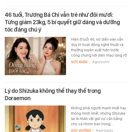
46 tuổi, Trương Bá Chi vẫn trẻ như đôi mươi:
Từng giảm 23kg, 5 bí quyết giữ dáng và dưỡng
tóc đáng chú ý
Hiện ở tuổi 46, nữ diễn viên vẫn
duy trì hoạt động nghệ thuật và
thường xuyên xuất hiện trước
công chúng với diện mạo rạng rỡ.
SỨC KHỎE
-
4 giờ trước
Lý do Shizuka không thể thay thế trong
Doraemon
Không phải người mạnh nhất hay
thông minh nhất, nhưng Shizuka
lại là nhân vật giữ sự cân bằng
cho cả nhóm bạn trong…
HỌC ĐƯỜNG
-
4 giờ trước