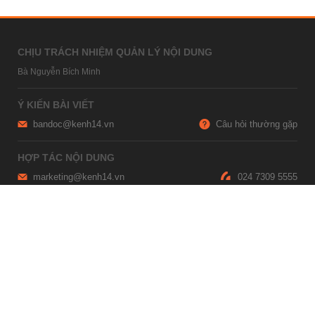
CHỊU TRÁCH NHIỆM QUẢN LÝ NỘI DUNG
Bà Nguyễn Bích Minh
Ý KIẾN BÀI VIẾT
bandoc@kenh14.vn
Câu hỏi thường gặp
HỢP TÁC NỘI DUNG
marketing@kenh14.vn
024 7309 5555
HỖ TRỢ QUẢNG CÁO
giaitrixahoi@admicro.vn
02473007108
TRỤ SỞ HÀ NỘI
Tầng 21, Tòa nhà Center Building, Hapulico Complex, Số 01, phố