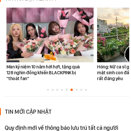
Màn kỷ niệm 10 năm hời hợt, tặng quà
Hóng: Nữ ca sĩ g
128 nghìn đồng khiến BLACKPINK bị
mật sinh con đầu
“thoát fan”
rất đáng yêu
TIN MỚI CẬP NHẬT
Quy định mới về thông báo lưu trú tất cả người