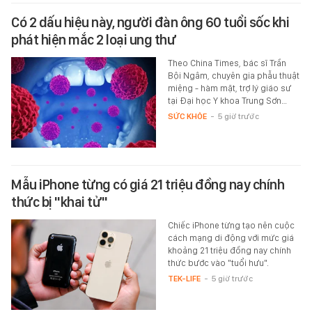
Có 2 dấu hiệu này, người đàn ông 60 tuổi sốc khi
phát hiện mắc 2 loại ung thư
Theo China Times, bác sĩ Trần
Bội Ngâm, chuyên gia phẫu thuật
miệng - hàm mặt, trợ lý giáo sư
tại Đại học Y khoa Trung Sơn…
SỨC KHỎE
-
5 giờ trước
Mẫu iPhone từng có giá 21 triệu đồng nay chính
thức bị "khai tử"
Chiếc iPhone từng tạo nên cuộc
cách mạng di động với mức giá
khoảng 21 triệu đồng nay chính
thức bước vào "tuổi hưu".
TEK-LIFE
-
5 giờ trước