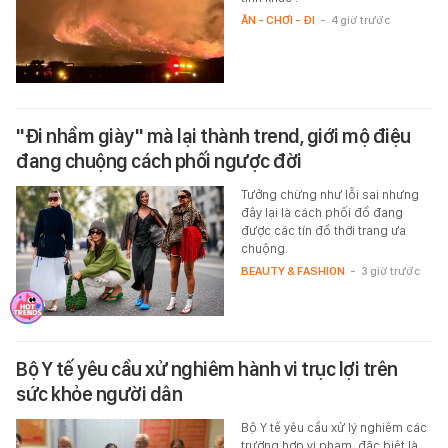
ĂN - CHƠI - ĐI
-
4 giờ trước
"Đi nhầm giày" mà lại thành trend, giới mộ điệu
đang chuộng cách phối ngược đời
Tưởng chừng như lỗi sai nhưng
đây lại là cách phối đồ đang
được các tín đồ thời trang ưa
chuộng.
BEAUTY & FASHION
-
3 giờ trước
Bộ Y tế yêu cầu xử nghiêm hành vi trục lợi trên
sức khỏe người dân
Bộ Y tế yêu cầu xử lý nghiêm các
trường hợp vi phạm, đặc biệt là