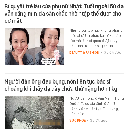
Bí quyết trẻ lâu của phụ nữ Nhật: Tuổi ngoài 50 da
vẫn căng mịn, da săn chắc nhờ "tập thể dục" cho
cơ mặt
Những bài tập này không phải là
một phương pháp làm đẹp cấp
tốc mà là thói quen được duy trì
đều đặn trong thời gian dài.
BEAUTY & FASHION
-
3 giờ trước
Người đàn ông đau bụng, nôn liên tục, bác sĩ
choáng khi thấy dạ dày chứa thứ nặng hơn 1 kg
Người đàn ông ở Vân Nam (Trung
Quốc) được gia đình đưa tới
bệnh viện vì liên tục đau bụng,
nôn mửa.
SỨC KHỎE
-
3 giờ trước