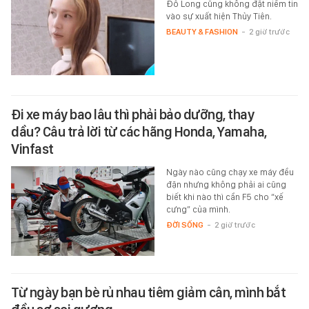
Đỗ Long cũng không đặt niềm tin
vào sự xuất hiện Thủy Tiên.
BEAUTY & FASHION
-
2 giờ trước
Đi xe máy bao lâu thì phải bảo dưỡng, thay
dầu? Câu trả lời từ các hãng Honda, Yamaha,
Vinfast
Ngày nào cũng chạy xe máy đều
đặn nhưng không phải ai cũng
biết khi nào thì cần F5 cho “xế
cưng” của mình.
ĐỜI SỐNG
-
2 giờ trước
Từ ngày bạn bè rủ nhau tiêm giảm cân, mình bắt