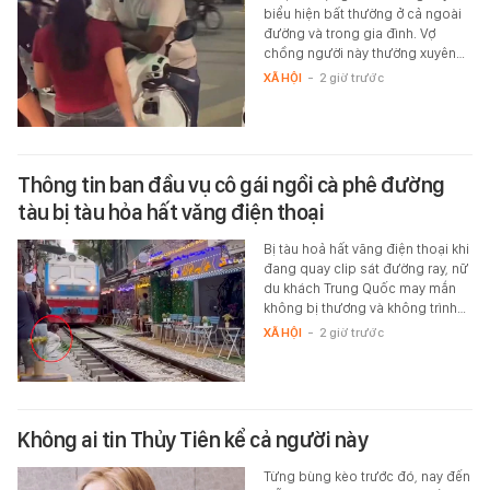
biểu hiện bất thường ở cả ngoài
đường và trong gia đình. Vợ
chồng người này thường xuyên…
XÃ HỘI
-
2 giờ trước
Thông tin ban đầu vụ cô gái ngồi cà phê đường
tàu bị tàu hỏa hất văng điện thoại
Bị tàu hoả hất văng điện thoại khi
đang quay clip sát đường ray, nữ
du khách Trung Quốc may mắn
không bị thương và không trình…
XÃ HỘI
-
2 giờ trước
Không ai tin Thủy Tiên kể cả người này
Từng bùng kèo trước đó, nay đến