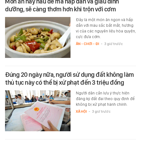
Món ăn này nấu dễ mà hấp dẫn và giàu dinh
dưỡng, sẽ càng thơm hơn khi trộn với cơm
Đây là một món ăn ngon và hấp
dẫn với màu sắc bắt mắt, hương
vị của các nguyên liệu hòa quyện,
cực đưa cơm.
ĂN - CHƠI - ĐI
-
3 giờ trước
Đúng 20 ngày nữa, người sử dụng đất không làm
thủ tục này có thể bị xử phạt đến 3 triệu đồng
Người dân cần lưu ý thực hiện
đăng ký đất đai theo quy định để
không bị xử phạt hành chính.
XÃ HỘI
-
3 giờ trước