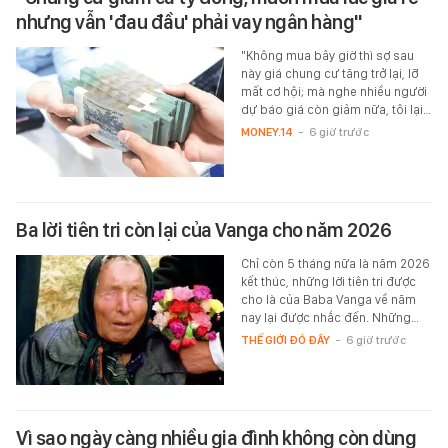
nhưng vẫn 'đau đầu' phải vay ngân hàng"
"Không mua bây giờ thì sợ sau
này giá chung cư tăng trở lại, lỡ
mất cơ hội; mà nghe nhiều người
dự báo giá còn giảm nữa, tôi lại…
MONEY.14
-
6 giờ trước
Ba lời tiên tri còn lại của Vanga cho năm 2026
Chỉ còn 5 tháng nữa là năm 2026
kết thúc, những lời tiên tri được
cho là của Baba Vanga về năm
nay lại được nhắc đến. Những…
THẾ GIỚI ĐÓ ĐÂY
-
6 giờ trước
Vì sao ngày càng nhiều gia đình không còn dùng