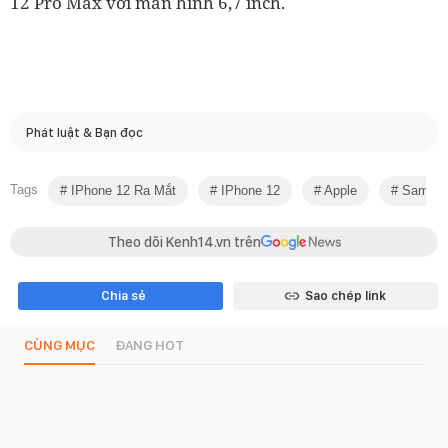
12 Pro Max với màn hình 6,7 inch.
Phát luật & Bạn đọc
Tags
IPhone 12 Ra Mắt
IPhone 12
Apple
Samsu
Theo dõi Kenh14.vn trên
Chia sẻ
Sao chép link
CÙNG MỤC
ĐANG HOT