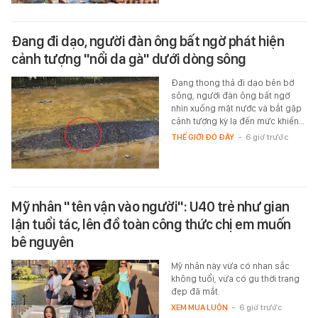
Đang đi dạo, người đàn ông bất ngờ phát hiện
cảnh tượng "nổi da gà" dưới dòng sông
Đang thong thả đi dạo bên bờ
sông, người đàn ông bất ngờ
nhìn xuống mặt nước và bắt gặp
cảnh tượng kỳ lạ đến mức khiến…
THẾ GIỚI ĐÓ ĐÂY
-
6 giờ trước
Mỹ nhân "tên vận vào người": U40 trẻ như gian
lận tuổi tác, lên đồ toàn công thức chị em muốn
bê nguyên
Mỹ nhân này vừa có nhan sắc
không tuổi, vừa có gu thời trang
đẹp đã mắt.
XEM MUA LUÔN
-
6 giờ trước