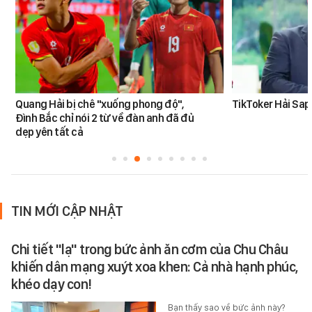
Quang Hải bị chê "xuống phong độ",
TikToker Hải Sapa
Đình Bắc chỉ nói 2 từ về đàn anh đã đủ
dẹp yên tất cả
TIN MỚI CẬP NHẬT
Chi tiết "lạ" trong bức ảnh ăn cơm của Chu Châu
khiến dân mạng xuýt xoa khen: Cả nhà hạnh phúc,
khéo dạy con!
Bạn thấy sao về bức ảnh này?