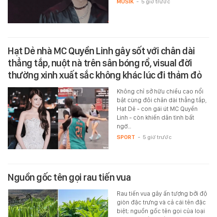
MUSIK
-
5 giờ trước
Hạt Dẻ nhà MC Quyền Linh gây sốt với chân dài
thẳng tắp, nuột nà trên sân bóng rổ, visual đời
thường xinh xuất sắc không khác lúc đi thảm đỏ
Không chỉ sở hữu chiều cao nổi
bật cùng đôi chân dài thẳng tắp,
Hạt Dẻ - con gái út MC Quyền
Linh - còn khiến dân tình bất
ngờ…
SPORT
-
5 giờ trước
Nguồn gốc tên gọi rau tiến vua
Rau tiến vua gây ấn tượng bởi độ
giòn đặc trưng và cả cái tên đặc
biệt; nguồn gốc tên gọi của loại