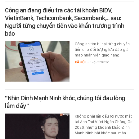
Công an đang điều tra các tài khoản BIDV,
VietinBank, Techcombank, Sacombank,... sau:
Người từng chuyển tiền vào khẩn trương trình
báo
Công an tìm bị hại từng chuyển
tiền cho đối tượng lừa đảo giả
mạo nhân viên giao hàng.
XÃ HỘI
-
5 giờ trước
"Nhìn Đinh Mạnh Ninh khóc, chúng tôi đau lòng
lắm đấy"
Không phải lần đầu rơi nước mắt
tại Anh Trai Vượt Ngàn Chông Gai
2026, nhưng khoảnh khắc Đinh
Mạnh Ninh bật khóc sau màn…