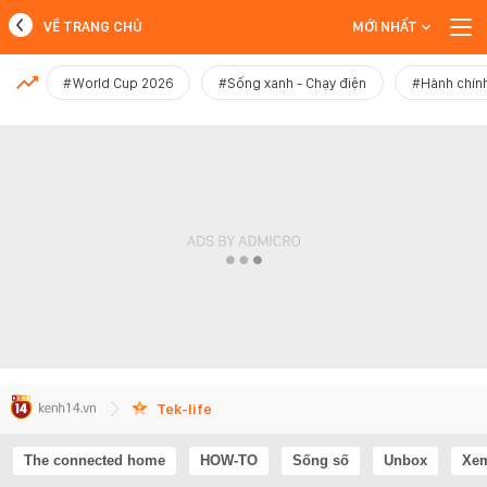
VỀ TRANG CHỦ
MỚI NHẤT
MỚI NHẤT
#World Cup 2026
#Sống xanh - Chạy điện
#Hành chính
Xem thêm
Tek-life
The connected home
HOW-TO
Sống số
Unbox
Xem