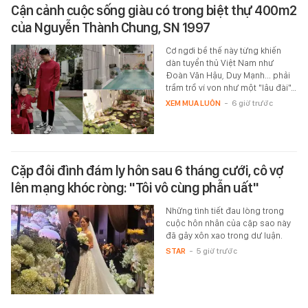
Cận cảnh cuộc sống giàu có trong biệt thự 400m2
của Nguyễn Thành Chung, SN 1997
Cơ ngơi bề thế này từng khiến
dàn tuyển thủ Việt Nam như
Đoàn Văn Hậu, Duy Mạnh... phải
trầm trồ ví von như một "lâu đài"…
XEM MUA LUÔN
-
6 giờ trước
Cặp đôi đình đám ly hôn sau 6 tháng cưới, cô vợ
lên mạng khóc ròng: "Tôi vô cùng phẫn uất"
Những tình tiết đau lòng trong
cuộc hôn nhân của cặp sao này
đã gây xôn xao trong dư luận.
STAR
-
5 giờ trước