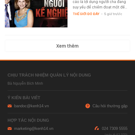
cáo là lợi dụng người cha đang
suy yếu để chiếm đoạt một đế…
THẾ GIỚI ĐÓ ĐÂY
-
5 giờ trước
Xem thêm
CHỊU TRÁCH NHIỆM QUẢN LÝ NỘI DUNG
Bà Nguyễn Bích Minh
Ý KIẾN BÀI VIẾT
bandoc@kenh14.vn
Câu hỏi thường gặp
HỢP TÁC NỘI DUNG
marketing@kenh14.vn
024 7309 5555