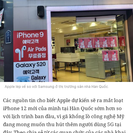
Apple lép vế so với Samsung ở thị trường sân nhà Hàn Quốc.
Các nguồn tin cho biết Apple dự kiến ​​sẽ ra mắt loạt
iPhone 12 mới của mình tại Hàn Quốc sớm hơn so
với lịch trình ban đầu, vì gã khổng lồ công nghệ Mỹ
đang mong muốn thu hút thêm người dùng 5G tại
đây. Theo chia sẻ từ các quan chức của các nhà khai