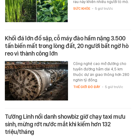
rau này khiến nhiều người tò mò.
SỨC KHỎE
-
5 giờ trước
Khối đá lớn đổ sập, cỗ máy đào hầm nặng 3.500
tấn biến mất trong lòng đất, 20 người bất ngờ hò
reo vì thành công lớn
Công nghệ cao mở đường cho
tuyến đường hầm dài 4,5 km
thuộc dự án giao thông hơn 280
nghìn tỷ đồng.
THẾ GIỚI ĐÓ ĐÂY
-
5 giờ trước
Tường Linh nổi danh showbiz giờ chạy taxi mưu
sinh, mừng rớt nước mắt khi kiếm hơn 132
triệu/tháng