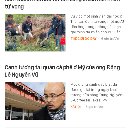
tử vong
Vụ việc một sinh viên đại học ở
Thái Lan đâm tử vong một người
đàn ông trong phòng của bạn
gái mình đã khiến cho dư luận…
THẾ GIỚI ĐÓ ĐÂY
-
6 giờ trước
Cảnh tượng tại quán cà phê ở Mỹ của ông Đặng
Lê Nguyên Vũ
Một khung cảnh đặc biệt đã
được ghi lại trong ngày khai
trương cửa hàng Trung Nguyên
E-Coffee tại Texas, Mỹ.
XÃ HỘI
-
6 giờ trước