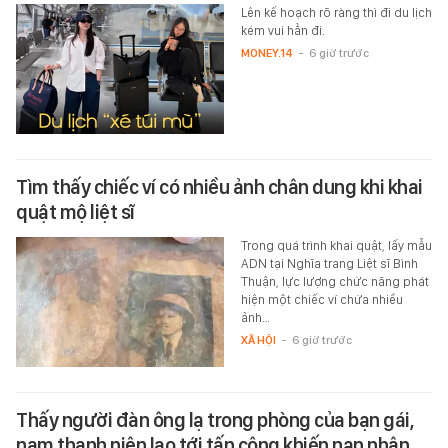
Lên kế hoạch rõ ràng thì đi du lịch
kém vui hẳn đi.
MONEY.14
-
6 giờ trước
Tìm thấy chiếc ví có nhiều ảnh chân dung khi khai
quật mộ liệt sĩ
Trong quá trình khai quật, lấy mẫu
ADN tại Nghĩa trang Liệt sĩ Bình
Thuận, lực lượng chức năng phát
hiện một chiếc ví chứa nhiều
ảnh…
XÃ HỘI
-
6 giờ trước
Thấy người đàn ông lạ trong phòng của bạn gái,
nam thanh niên lao tới tấn công khiến nạn nhân