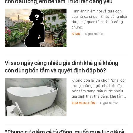
con đầu lòng, em bé tầm 1 tuổi rất đáng yêu
Hình ảnh hiếm hoi về đứa con
của nữ ca sĩ gen Z này cũng nhận
được sự quan tâm lớn từ công
chúng.
STAR
-
6 giờ trước
Vì sao ngày càng nhiều gia đình khá giả không
còn dùng bồn tắm và quyết định đập bỏ?
Không còn là lựa chọn "phải có"
trong những ngôi nhà hiện đại,
bồn tắm đang dần được nhiều
gia đình thay thế bằng khu tắm…
XEM MUA LUÔN
-
6 giờ trước
"Chung cư giảm cả tỷ đồng, muốn mua lúc giá rẻ