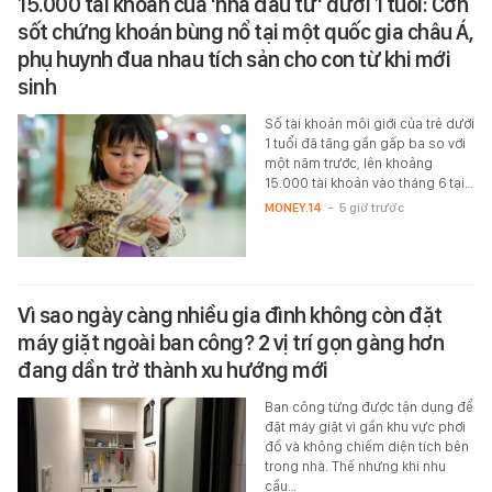
15.000 tài khoản của 'nhà đầu tư' dưới 1 tuổi: Cơn
sốt chứng khoán bùng nổ tại một quốc gia châu Á,
phụ huynh đua nhau tích sản cho con từ khi mới
sinh
Số tài khoản môi giới của trẻ dưới
1 tuổi đã tăng gần gấp ba so với
một năm trước, lên khoảng
15.000 tài khoản vào tháng 6 tại…
MONEY.14
-
5 giờ trước
Vì sao ngày càng nhiều gia đình không còn đặt
máy giặt ngoài ban công? 2 vị trí gọn gàng hơn
đang dần trở thành xu hướng mới
Ban công từng được tận dụng để
đặt máy giặt vì gần khu vực phơi
đồ và không chiếm diện tích bên
trong nhà. Thế nhưng khi nhu
cầu…