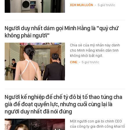
XEM MUA LUÔN
-
5 giờ trước
Người duy nhất dám gọi Minh Hằng là "quỷ chứ
không phải người"
Chia sẻ của mỹ nhân này dành
cho Minh Hằng khiến dân tình
không khỏi bất ngờ.
CINE
-
5 giờ trước
Người kế nghiệp đế chế tỷ đô bị tố thao túng cha
già để đoạt quyền lực, nhưng cuối cùng lại là
người duy nhất đã nói đúng
Một người con gái bị chính CEO
của công ty gia đình công khai tố