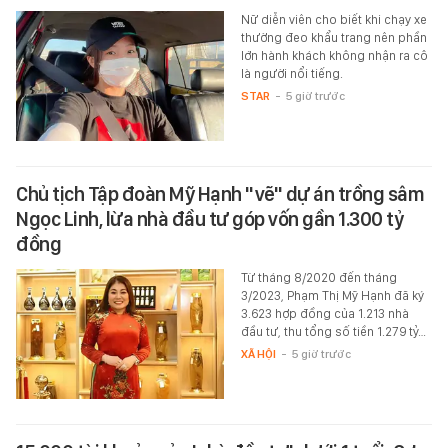
Nữ diễn viên cho biết khi chạy xe
thường đeo khẩu trang nên phần
lớn hành khách không nhận ra cô
là người nổi tiếng.
STAR
-
5 giờ trước
Chủ tịch Tập đoàn Mỹ Hạnh "vẽ" dự án trồng sâm
Ngọc Linh, lừa nhà đầu tư góp vốn gần 1.300 tỷ
đồng
Từ tháng 8/2020 đến tháng
3/2023, Phạm Thị Mỹ Hạnh đã ký
3.623 hợp đồng của 1.213 nhà
đầu tư, thu tổng số tiền 1.279 tỷ…
XÃ HỘI
-
5 giờ trước