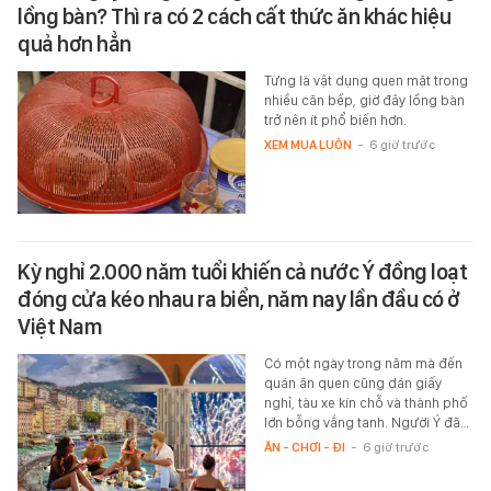
lồng bàn? Thì ra có 2 cách cất thức ăn khác hiệu
quả hơn hẳn
Từng là vật dụng quen mặt trong
nhiều căn bếp, giờ đây lồng bàn
trở nên ít phổ biến hơn.
XEM MUA LUÔN
-
6 giờ trước
Kỳ nghỉ 2.000 năm tuổi khiến cả nước Ý đồng loạt
đóng cửa kéo nhau ra biển, năm nay lần đầu có ở
Việt Nam
Có một ngày trong năm mà đến
quán ăn quen cũng dán giấy
nghỉ, tàu xe kín chỗ và thành phố
lớn bỗng vắng tanh. Người Ý đã…
ĂN - CHƠI - ĐI
-
6 giờ trước