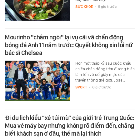
SỨC KHỎE
-
6 giờ trước
Mourinho "châm ngòi" lại vụ cãi vã chấn động
bóng đá Anh 11 năm trước: Quyết không xin lỗi nữ
bác sĩ Chelsea
Hơn một thập kỷ sau cuộc khẩu
chiến chấn động trên đường biên
làm tốn vô số giấy mực của
truyền thông thế giới, Jose…
SPORT
-
6 giờ trước
Đi du lịch kiểu “xé túi mù” của giới trẻ Trung Quốc:
Mua vé máy bay nhưng không rõ điểm đến, chẳng
biết khách sạn ở đâu, thế mà lại thích