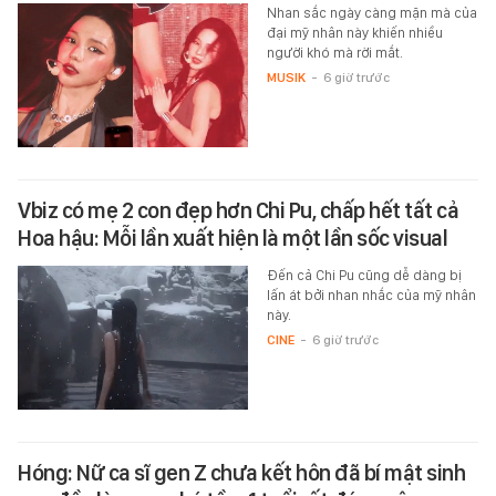
Nhan sắc ngày càng mặn mà của
đại mỹ nhân này khiến nhiều
người khó mà rời mắt.
MUSIK
-
6 giờ trước
Vbiz có mẹ 2 con đẹp hơn Chi Pu, chấp hết tất cả
Hoa hậu: Mỗi lần xuất hiện là một lần sốc visual
Đến cả Chi Pu cũng dễ dàng bị
lấn át bởi nhan nhắc của mỹ nhân
này.
CINE
-
6 giờ trước
Hóng: Nữ ca sĩ gen Z chưa kết hôn đã bí mật sinh