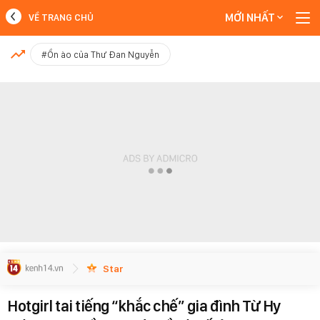
MỚI NHẤT
VỀ TRANG CHỦ
MỚI NHẤT
#Ồn ào của Thư Đan Nguyễn
Xem thêm
Star
Hotgirl tai tiếng “khắc chế” gia đình Từ Hy