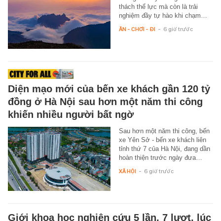
thách thể lực mà còn là trải
nghiệm đầy tự hào khi chạm…
ĂN - CHƠI - ĐI
-
6 giờ trước
Diện mạo mới của bến xe khách gần 120 tỷ
đồng ở Hà Nội sau hơn một năm thi công
khiến nhiều người bất ngờ
Sau hơn một năm thi công, bến
xe Yên Sở - bến xe khách liên
tỉnh thứ 7 của Hà Nội, đang dần
hoàn thiện trước ngày đưa…
XÃ HỘI
-
6 giờ trước
Giới khoa học nghiên cứu 5 lần, 7 lượt, lúc