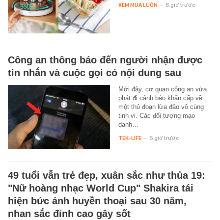
XEM MUA LUÔN
-
6 giờ trước
Công an thông báo đến người nhận được
tin nhắn và cuộc gọi có nội dung sau
Mới đây, cơ quan công an vừa
phát đi cảnh báo khẩn cấp về
một thủ đoạn lừa đảo vô cùng
tinh vi. Các đối tượng mạo
danh…
TEK-LIFE
-
6 giờ trước
49 tuổi vẫn trẻ đẹp, xuân sắc như thủa 19:
"Nữ hoàng nhạc World Cup" Shakira tái
hiện bức ảnh huyền thoại sau 30 năm,
nhan sắc đỉnh cao gây sốt