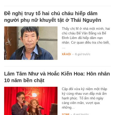
Đề nghị truy tố hai chú cháu hiếp dâm
người phụ nữ khuyết tật ở Thái Nguyên
Thấy chị M ở nhà một mình, hai
chú cháu Bế Văn Bằng và Bế
Đình Liêm đã hiếp dâm nạn
nhân. Cơ quan điều tra cho biết,
…
XÃ HỘI
-
6 giờ trước
Lâm Tâm Như và Hoắc Kiến Hoa: Hôn nhân
10 năm bền chặt
Cặp đôi vừa kỷ niệm một thập
kỷ cùng nhau vun đắp mái ấm
hạnh phúc. Tổ ấm nhỏ ngày
càng viên mãn, vượt qua
những…
STAR
-
6 giờ trước