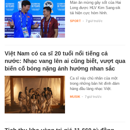
Màn ăn mừng gây sốt của Hai
Long được HLV Kim Sang-sik
tái hiện cực hóm hỉnh.
SPORT
-
7 giờ trước
Việt Nam có ca sĩ 20 tuổi nổi tiếng cả
nước: Nhạc vang lên ai cũng biết, vượt qua
biến cố bỏng nặng ảnh hưởng nhan sắc
Ca sĩ này chủ nhân của một
trong những bản hit đình đám
hàng đầu làng nhạc Việt.
MUSIK
-
7 giờ trước