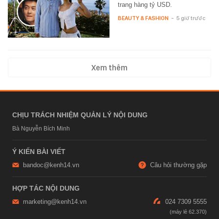
trang hàng tỷ USD.
BEAUTY & FASHION
-
5 giờ trước
Xem thêm
CHỊU TRÁCH NHIỆM QUẢN LÝ NỘI DUNG
Bà Nguyễn Bích Minh
Ý KIẾN BÀI VIẾT
bandoc@kenh14.vn
Câu hỏi thường gặp
HỢP TÁC NỘI DUNG
marketing@kenh14.vn
024 7309 5555