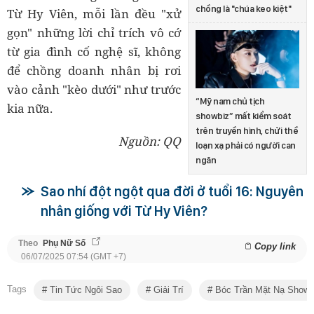
chồng là "chúa keo kiệt"
Từ Hy Viên, mỗi lần đều "xử
gọn" những lời chỉ trích vô cớ
từ gia đình cố nghệ sĩ, không
để chồng doanh nhân bị rơi
vào cảnh "kèo dưới" như trước
“Mỹ nam chủ tịch
kia nữa.
showbiz” mất kiểm soát
trên truyền hình, chửi thề
Nguồn: QQ
loạn xạ phải có người can
ngăn
Sao nhí đột ngột qua đời ở tuổi 16: Nguyên
nhân giống với Từ Hy Viên?
Theo
Phụ Nữ Số
Copy link
06/07/2025 07:54 (GMT +7)
Tags
Tin Tức Ngôi Sao
Giải Trí
Bóc Trần Mặt Nạ Showb