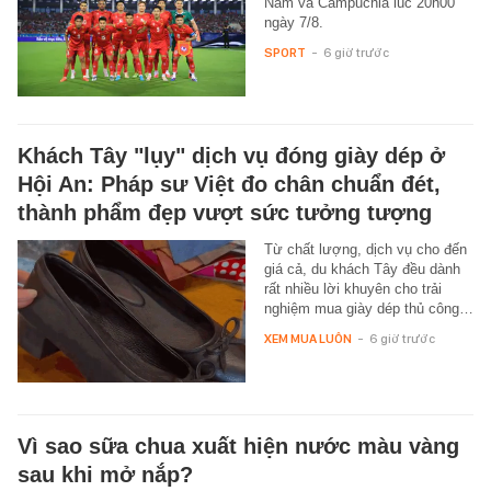
Nam và Campuchia lúc 20h00
ngày 7/8.
SPORT
-
6 giờ trước
Khách Tây "lụy" dịch vụ đóng giày dép ở
Hội An: Pháp sư Việt đo chân chuẩn đét,
thành phẩm đẹp vượt sức tưởng tượng
Từ chất lượng, dịch vụ cho đến
giá cả, du khách Tây đều dành
rất nhiều lời khuyên cho trải
nghiệm mua giày dép thủ công…
XEM MUA LUÔN
-
6 giờ trước
Vì sao sữa chua xuất hiện nước màu vàng
sau khi mở nắp?