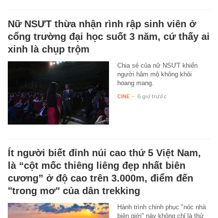
Nữ NSƯT thừa nhận rình rập sinh viên ở
cổng trường đại học suốt 3 năm, cứ thấy ai
xinh là chụp trộm
Chia sẻ của nữ NSƯT khiến
người hâm mộ không khỏi
hoang mang.
CINE
-
6 giờ trước
Ít người biết đỉnh núi cao thứ 5 Việt Nam,
là “cột mốc thiêng liêng đẹp nhất biên
cương” ở độ cao trên 3.000m, điểm đến
"trong mơ" của dân trekking
Hành trình chinh phục "nóc nhà
biên giới" này không chỉ là thử