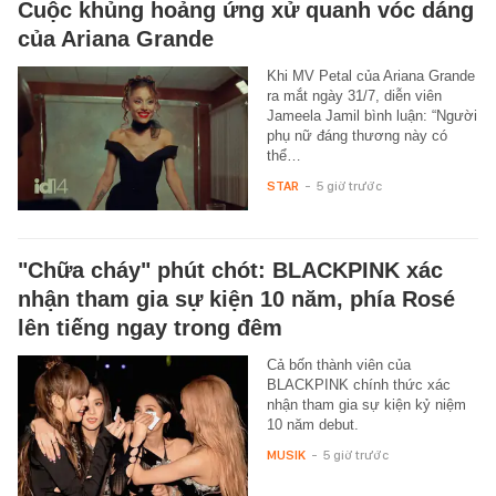
Cuộc khủng hoảng ứng xử quanh vóc dáng
của Ariana Grande
Khi MV Petal của Ariana Grande
ra mắt ngày 31/7, diễn viên
Jameela Jamil bình luận: “Người
phụ nữ đáng thương này có
thể…
STAR
-
5 giờ trước
"Chữa cháy" phút chót: BLACKPINK xác
nhận tham gia sự kiện 10 năm, phía Rosé
lên tiếng ngay trong đêm
Cả bốn thành viên của
BLACKPINK chính thức xác
nhận tham gia sự kiện kỷ niệm
10 năm debut.
MUSIK
-
5 giờ trước