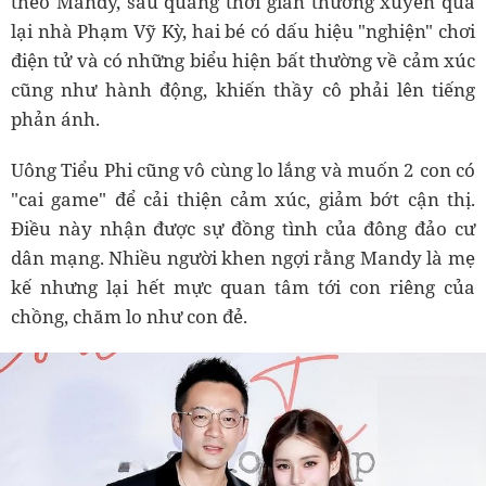
theo Mandy, sau quãng thời gian thường xuyên qua
lại nhà Phạm Vỹ Kỳ, hai bé có dấu hiệu "nghiện" chơi
điện tử và có những biểu hiện bất thường về cảm xúc
cũng như hành động, khiến thầy cô phải lên tiếng
phản ánh.
Uông Tiểu Phi cũng vô cùng lo lắng và muốn 2 con có
"cai game" để cải thiện cảm xúc, giảm bớt cận thị.
Điều này nhận được sự đồng tình của đông đảo cư
dân mạng. Nhiều người khen ngợi rằng Mandy là mẹ
kế nhưng lại hết mực quan tâm tới con riêng của
chồng, chăm lo như con đẻ.