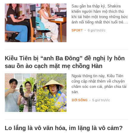
Sau gần ba thập kỷ, Shakira
khiến người hâm mộ thích thú
khi tái hiện một trong những bức
ảnh nổi tiếng nhất thời tuổi trẻ.…
SPORT
-
6 giờ trước
Kiều Tiên bị “anh Ba Đông” đề nghị ly hôn
sau ồn ào cạch mặt mẹ chồng Hàn
Ngoài thông tin này, Kiều Tiên
cũng cập nhật thêm về chuyện
chăm sóc con cái, phân chia tài
sản.
ĐỜI SỐNG
-
5 giờ trước
Lo lắng là vô văn hóa, im lặng là vô cảm?