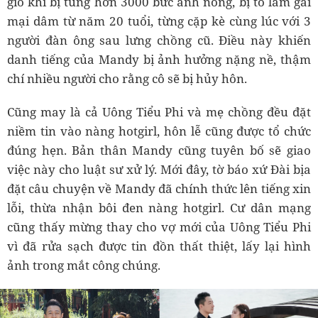
gió khi bị tung hơn 3000 bức ảnh nóng, bị tố làm gái
mại dâm từ năm 20 tuổi, từng cặp kè cùng lúc với 3
người đàn ông sau lưng chồng cũ. Điều này khiến
danh tiếng của Mandy bị ảnh hưởng nặng nề, thậm
chí nhiều người cho rằng cô sẽ bị hủy hôn.
Cũng may là cả Uông Tiểu Phi và mẹ chồng đều đặt
niềm tin vào nàng hotgirl, hôn lễ cũng được tổ chức
đúng hẹn. Bản thân Mandy cũng tuyên bố sẽ giao
việc này cho luật sư xử lý. Mới đây, tờ báo xứ Đài bịa
đặt câu chuyện về Mandy đã chính thức lên tiếng xin
lỗi, thừa nhận bôi đen nàng hotgirl. Cư dân mạng
cũng thấy mừng thay cho vợ mới của Uông Tiểu Phi
vì đã rửa sạch được tin đồn thất thiệt, lấy lại hình
ảnh trong mắt công chúng.