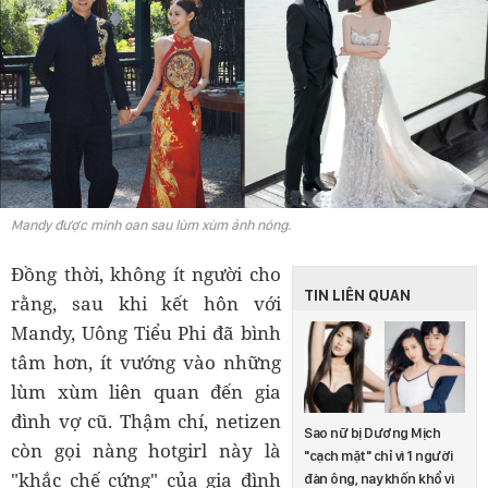
Mandy được minh oan sau lùm xùm ảnh nóng.
Đồng thời, không ít người cho
TIN LIÊN QUAN
rằng, sau khi kết hôn với
Mandy, Uông Tiểu Phi đã bình
tâm hơn, ít vướng vào những
lùm xùm liên quan đến gia
đình vợ cũ. Thậm chí, netizen
Sao nữ bị Dương Mịch
còn gọi nàng hotgirl này là
"cạch mặt" chỉ vì 1 người
"khắc chế cứng" của gia đình
đàn ông, nay khốn khổ vì