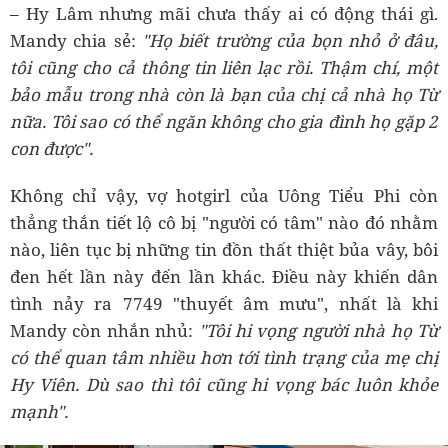
– Hy Lâm nhưng mãi chưa thấy ai có động thái gì.
Mandy chia sẻ:
"Họ biết trường của bọn nhỏ ở đâu,
tôi cũng cho cả thông tin liên lạc rồi. Thậm chí, một
bảo mẫu trong nhà còn là bạn của chị cả nhà họ Từ
nữa. Tôi sao có thể ngăn không cho gia đình họ gặp 2
con được".
Không chỉ vậy, vợ hotgirl của Uông Tiểu Phi còn
thẳng thắn tiết lộ cô bị "người có tâm" nào đó nhằm
nào, liên tục bị những tin đồn thất thiệt bủa vây, bôi
đen hết lần này đến lần khác. Điều này khiến dân
tình nảy ra 7749 "thuyết âm mưu", nhất là khi
Mandy còn nhắn nhủ:
"Tôi hi vọng người nhà họ Từ
có thể quan tâm nhiều hơn tới tình trạng của mẹ chị
Hy Viên. Dù sao thì tôi cũng hi vọng bác luôn khỏe
mạnh".