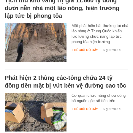
Tịch thu kho vàng trị giá 11.660 tỷ đồng
dưới nền nhà một lão nông, hiện trường
lập tức bị phong tỏa
Một phát hiện bất thường tại nhà
lão nông ở Trung Quốc khiến
lực lượng chức năng lập tức
phong tỏa hiện trường.
THẾ GIỚI ĐÓ ĐÂY
-
6 giờ trước
Phát hiện 2 thùng các-tông chứa 24 tỷ
đồng tiền mặt bị vứt bên vệ đường cao tốc
Cơ quan chức năng chưa công
bố nguồn gốc số tiền trên.
THẾ GIỚI ĐÓ ĐÂY
-
6 giờ trước