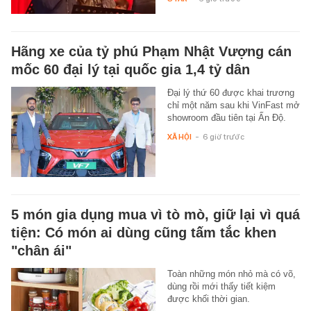
Hãng xe của tỷ phú Phạm Nhật Vượng cán
mốc 60 đại lý tại quốc gia 1,4 tỷ dân
Đại lý thứ 60 được khai trương
chỉ một năm sau khi VinFast mở
showroom đầu tiên tại Ấn Độ.
XÃ HỘI
-
6 giờ trước
5 món gia dụng mua vì tò mò, giữ lại vì quá
tiện: Có món ai dùng cũng tấm tắc khen
"chân ái"
Toàn những món nhỏ mà có võ,
dùng rồi mới thấy tiết kiệm
được khối thời gian.