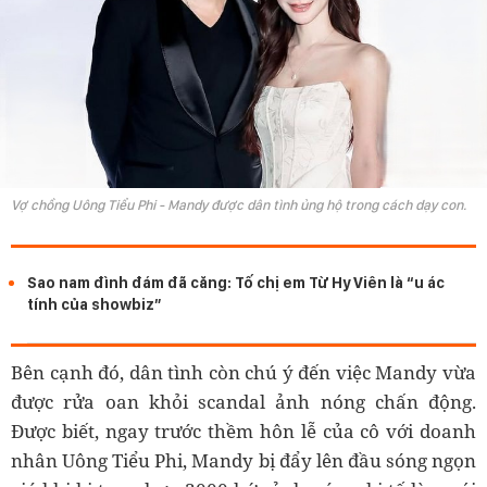
Vợ chồng Uông Tiểu Phi - Mandy được dân tình ủng hộ trong cách dạy con.
Sao nam đình đám đã căng: Tố chị em Từ Hy Viên là “u ác
tính của showbiz”
Bên cạnh đó, dân tình còn chú ý đến việc Mandy vừa
được rửa oan khỏi scandal ảnh nóng chấn động.
Được biết, ngay trước thềm hôn lễ của cô với doanh
nhân Uông Tiểu Phi, Mandy bị đẩy lên đầu sóng ngọn