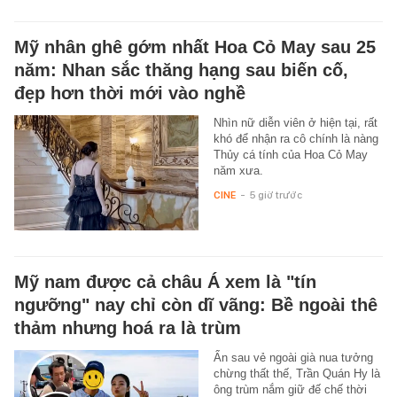
Mỹ nhân ghê gớm nhất Hoa Cỏ May sau 25
năm: Nhan sắc thăng hạng sau biến cố,
đẹp hơn thời mới vào nghề
Nhìn nữ diễn viên ở hiện tại, rất
khó để nhận ra cô chính là nàng
Thủy cá tính của Hoa Cỏ May
năm xưa.
CINE
-
5 giờ trước
Mỹ nam được cả châu Á xem là "tín
ngưỡng" nay chỉ còn dĩ vãng: Bề ngoài thê
thảm nhưng hoá ra là trùm
Ẩn sau vẻ ngoài già nua tưởng
chừng thất thế, Trần Quán Hy là
ông trùm nắm giữ đế chế thời