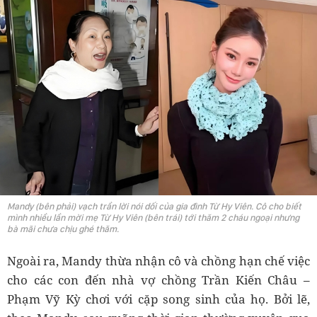
Mandy (bên phải) vạch trần lời nói dối của gia đình Từ Hy Viên. Cô cho biết
mình nhiều lần mời mẹ Từ Hy Viên (bên trái) tới thăm 2 cháu ngoại nhưng
bà mãi chưa chịu ghé thăm.
Ngoài ra, Mandy thừa nhận cô và chồng hạn chế việc
cho các con đến nhà vợ chồng Trần Kiến Châu –
Phạm Vỹ Kỳ chơi với cặp song sinh của họ. Bởi lẽ,