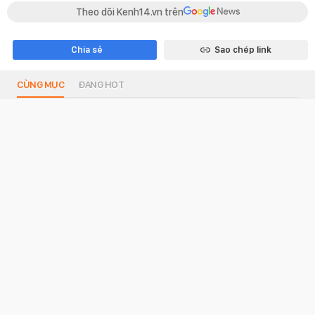
Theo dõi Kenh14.vn trên
Chia sẻ
Sao chép link
CÙNG MỤC
ĐANG HOT