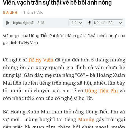
Viên, vạch trần sự thật về bê bối ảnh nóng
GIA LINH
1 năm trước
Nghe đọc bài
3:18
Vợ hotgirl của Uông Tiểu Phi được đánh giá là "khắc chế cứng" của
gia đình Từ Hy Viên.
Cố nghệ sĩ
Từ Hy Viên
đã qua đời hơn 5 tháng nhưng
những ồn ào xoay quanh gia đình cô vẫn chưa hề
dừng lại. Gần đây, mẹ của nàng "Cỏ" – bà Hoàng Xuân
Mai liên tục lên tiếng trên mạng xã hội, nhiều lần bày
tỏ muốn nói chuyện với con rể cũ
Uông Tiểu Phi
và
còn nhắc tới 2 con của cố nghệ sĩ họ Từ.
Bà Hoàng Xuân Mai than thở rằng Uông Tiểu Phi và
vợ mới – nàng hotgirl tai tiếng
Mandy
gây trở ngại
đến việc bà quan tâm, thăm hỏi cháu ngoại, muốn