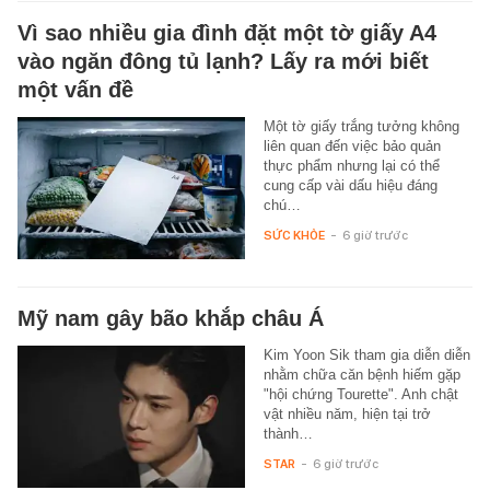
Vì sao nhiều gia đình đặt một tờ giấy A4
vào ngăn đông tủ lạnh? Lấy ra mới biết
một vấn đề
Một tờ giấy trắng tưởng không
liên quan đến việc bảo quản
thực phẩm nhưng lại có thể
cung cấp vài dấu hiệu đáng
chú…
SỨC KHỎE
-
6 giờ trước
Mỹ nam gây bão khắp châu Á
Kim Yoon Sik tham gia diễn diễn
nhằm chữa căn bệnh hiếm gặp
"hội chứng Tourette". Anh chật
vật nhiều năm, hiện tại trở
thành…
STAR
-
6 giờ trước