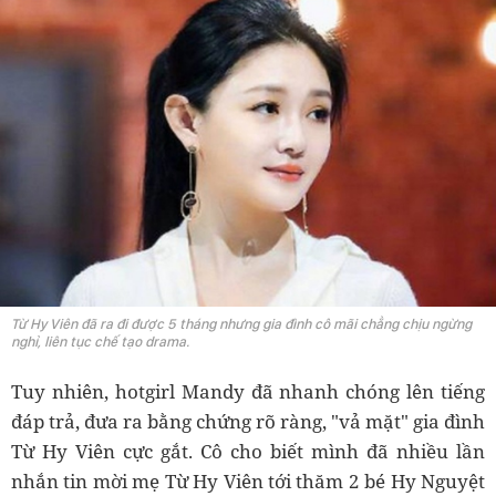
Từ Hy Viên đã ra đi được 5 tháng nhưng gia đình cô mãi chẳng chịu ngừng
nghỉ, liên tục chế tạo drama.
Tuy nhiên, hotgirl Mandy đã nhanh chóng lên tiếng
đáp trả, đưa ra bằng chứng rõ ràng, "vả mặt" gia đình
Từ Hy Viên cực gắt. Cô cho biết mình đã nhiều lần
nhắn tin mời mẹ Từ Hy Viên tới thăm 2 bé Hy Nguyệt