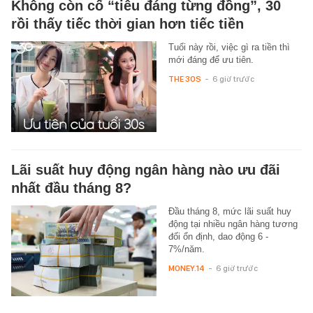
Không còn cố “tiêu đáng từng đồng”, 30
rồi thấy tiếc thời gian hơn tiếc tiền
Tuổi này rồi, việc gì ra tiền thì
mới đáng để ưu tiên.
THE 30S
-
6 giờ trước
Lãi suất huy động ngân hàng nào ưu đãi
nhất đầu tháng 8?
Đầu tháng 8, mức lãi suất huy
động tại nhiều ngân hàng tương
đối ổn định, dao động 6 -
7%/năm.
MONEY.14
-
6 giờ trước