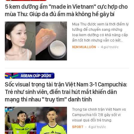
5 kem dưỡng ẩm "made in Vietnam" cực hợp cho
mùa Thu: Giúp da đủ ẩm mà không hề gây bí
Mùa Thu được xem là thời điểm lý
tưởng để chuyển sang những
loại kem dưỡng có khả năng cấp
ẩm tốt hơn nhưng vẫn có kết…
XEM MUA LUÔN
-
4 giờ trước
Sốc visual trọng tài trận Việt Nam 3-1 Campuchia:
Trẻ như sinh viên, điển trai hút mắt khiến dân
mạng thi nhau "truy tìm" danh tính
Trọng tài chính trận Việt Nam vs
Campuchia tối 7/8 gây sốt vì
visual quá đỗi trẻ trung.
SPORT
-
4 giờ trước