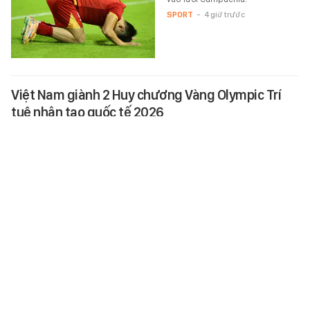
SPORT
-
4 giờ trước
Việt Nam giành 2 Huy chương Vàng Olympic Trí
tuệ nhân tạo quốc tế 2026
Đội tuyển Việt Nam giành 2 Huy
chương Vàng, 1 Huy chương Bạc,
4 Huy chương Đồng tại Olympic
Trí tuệ nhân tạo quốc tế 2026,
với…
HỌC ĐƯỜNG
-
4 giờ trước
HLV Kim Sang-sik phê bình tuyển Việt Nam: "Các
cầu thủ mất tập trung dẫn đến bàn thua"