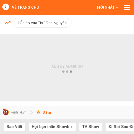
VỀ TRANG CHỦ
MỚI NHẤT
MỚI NHẤT
#Ồn ào của Thư Đan Nguyễn
Xem thêm
Star
Sao Việt
Hội bạn thân Showbiz
TV Show
Đi Soi Sao Đi