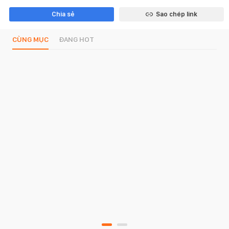
Chia sẻ
Sao chép link
CÙNG MỤC
ĐANG HOT