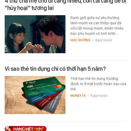
4 thứ cha mẹ cho đi càng nhiều, con cái càng dễ bị
"hủy hoại" tương lai
Ranh giới giữa sự yêu thương
lành mạnh và can thiệp quá đà
vốn rất mong manh, khiến nhiều
bậc phụ huynh vô tình tước…
HỌC ĐƯỜNG
-
4 giờ trước
Vì sao thẻ tín dụng chỉ có thời hạn 5 năm?
Thời hạn thẻ tín dụng thường
được in ở mặt trước hoặc sau của
thẻ.
MONEY.14
-
4 giờ trước