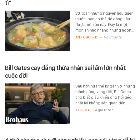
tì"
Với toàn những nguyên liệu quen
thuộc, bạn có thể dễ dàng nấu
được món ăn này. Đây là một
món ăn nhẹ nhàng nhưng ngon…
ĂN - CHƠI - ĐI
-
4 giờ trước
Bill Gates cay đắng thừa nhận sai lầm lớn nhất
cuộc đời
Sau hơn nửa thế kỷ gắn với những
thành công vang dội, Bill Gates
cho biết điều khiến ông hối tiếc
nhất lại không liên quan đến…
TEK-LIFE
-
4 giờ trước