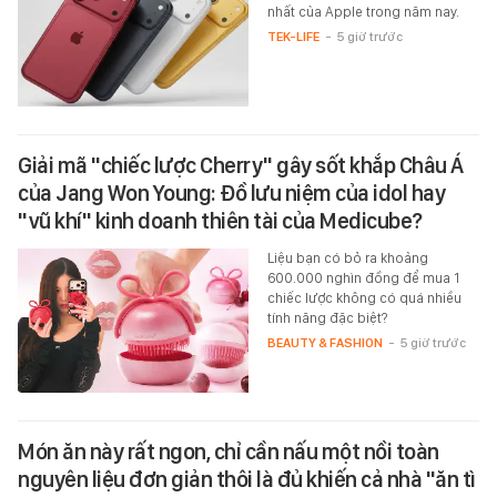
nhất của Apple trong năm nay.
TEK-LIFE
-
5 giờ trước
Giải mã "chiếc lược Cherry" gây sốt khắp Châu Á
của Jang Won Young: Đồ lưu niệm của idol hay
"vũ khí" kinh doanh thiên tài của Medicube?
Liệu bạn có bỏ ra khoảng
600.000 nghìn đồng để mua 1
chiếc lược không có quá nhiều
tính năng đặc biệt?
BEAUTY & FASHION
-
5 giờ trước
Món ăn này rất ngon, chỉ cần nấu một nồi toàn
nguyên liệu đơn giản thôi là đủ khiến cả nhà "ăn tì