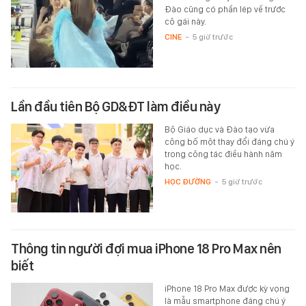
Đào cũng có phần lép vế trước
cô gái này.
CINE
-
5 giờ trước
Lần đầu tiên Bộ GD&ĐT làm điều này
Bộ Giáo dục và Đào tạo vừa
công bố một thay đổi đáng chú ý
trong công tác điều hành năm
học.
HỌC ĐƯỜNG
-
5 giờ trước
Thông tin người đợi mua iPhone 18 Pro Max nên
biết
iPhone 18 Pro Max được kỳ vọng
là mẫu smartphone đáng chú ý