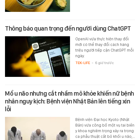
Thông báo quan trọng đến người dùng ChatGPT
OpenAI vừa thực hiện thay đổi
mới có thể thay đổi cách hàng
triệu người tiếp cận ChatGPT mỗi
ngày.
TEK-LIFE
-
6 giờ trước
Mổ u não nhưng cắt nhầm mô khỏe khiến nữ bệnh
nhân nguy kịch: Bệnh viện Nhật Bản lên tiếng xin
lỗi
Bệnh viện Đại học Kyoto (Nhật
Bản) vừa công bố một vụ tai biến
y khoa nghiêm trọng xảy ra trong
ca phẫu thuật cắt bỏ khối u não,…