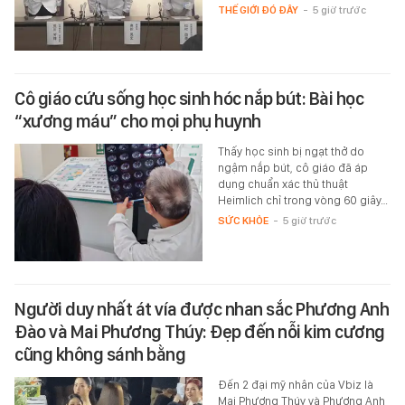
THẾ GIỚI ĐÓ ĐÂY
-
5 giờ trước
Cô giáo cứu sống học sinh hóc nắp bút: Bài học
“xương máu” cho mọi phụ huynh
Thấy học sinh bị ngạt thở do
ngậm nắp bút, cô giáo đã áp
dụng chuẩn xác thủ thuật
Heimlich chỉ trong vòng 60 giây…
SỨC KHỎE
-
5 giờ trước
Người duy nhất át vía được nhan sắc Phương Anh
Đào và Mai Phương Thúy: Đẹp đến nỗi kim cương
cũng không sánh bằng
Đến 2 đại mỹ nhân của Vbiz là
Mai Phương Thúy và Phương Anh