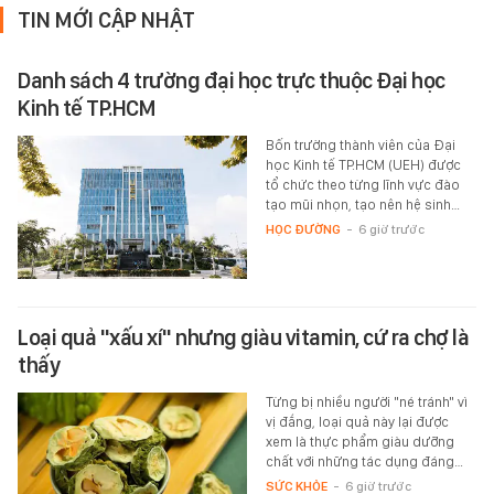
TIN MỚI CẬP NHẬT
Danh sách 4 trường đại học trực thuộc Đại học
Kinh tế TP.HCM
Bốn trường thành viên của Đại
học Kinh tế TP.HCM (UEH) được
tổ chức theo từng lĩnh vực đào
tạo mũi nhọn, tạo nên hệ sinh…
HỌC ĐƯỜNG
-
6 giờ trước
Loại quả "xấu xí" nhưng giàu vitamin, cứ ra chợ là
thấy
Từng bị nhiều người "né tránh" vì
vị đắng, loại quả này lại được
xem là thực phẩm giàu dưỡng
chất với những tác dụng đáng…
SỨC KHỎE
-
6 giờ trước