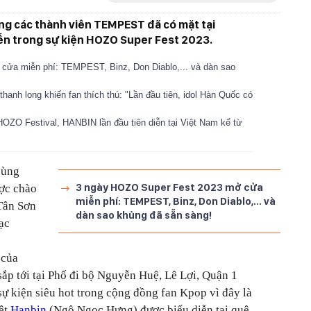
g các thành viên TEMPEST đã có mặt tại
iễn trong sự kiện HOZO Super Fest 2023.
ửa miễn phí: TEMPEST, Binz, Don Diablo,... và dàn sao
anh long khiến fan thích thú: "Lần đầu tiên, idol Hàn Quốc có
OZO Festival, HANBIN lần đầu tiên diễn tại Việt Nam kể từ
cùng
3 ngày HOZO Super Fest 2023 mở cửa
ợc chào
miễn phí: TEMPEST, Binz, Don Diablo,... và
Tân Sơn
dàn sao khủng đã sẵn sàng!
ạc
của
 tới tại Phố đi bộ Nguyễn Huệ, Lê Lợi, Quận 1
 kiện siêu hot trong cộng đồng fan Kpop vì đây là
iệt
Hanbin
(Ngô Ngọc Hưng) được biểu diễn tại quê