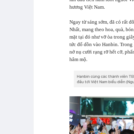
hương Việt Nam.
Ngay từ sáng sớm, đã có rất
Nhất, mang theo hoa, quà, bó
mặt tại đó như vỡ òa trong giâ
tức đổ dồn vào Hanbin. Trong 
nở nụ cười rạng rỡ hết cỡ, ph
hâm mộ.
Hanbin cùng các thành viên T
đầu tới Việt Nam biểu diễn (N