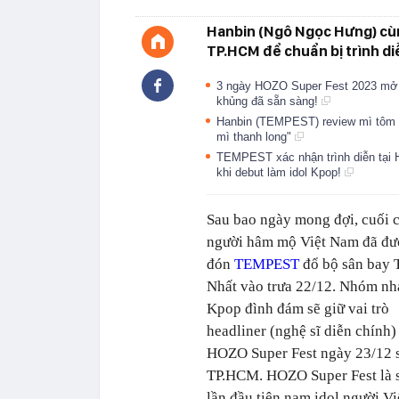
Hanbin (Ngô Ngọc Hưng) cùn
TP.HCM để chuẩn bị trình d
3 ngày HOZO Super Fest 2023 mở c
khủng đã sẵn sàng!
Hanbin (TEMPEST) review mì tôm th
mì thanh long"
TEMPEST xác nhận trình diễn tại H
khi debut làm idol Kpop!
Sau bao ngày mong đợi, cuối 
người hâm mộ Việt Nam đã đư
đón
TEMPEST
đổ bộ sân bay 
Nhất vào trưa 22/12. Nhóm nh
Kpop đình đám sẽ giữ vai trò
headliner (nghệ sĩ diễn chính) 
HOZO Super Fest ngày 23/12 sắp
TP.HCM. HOZO Super Fest là sự
lần đầu tiên nam idol người V