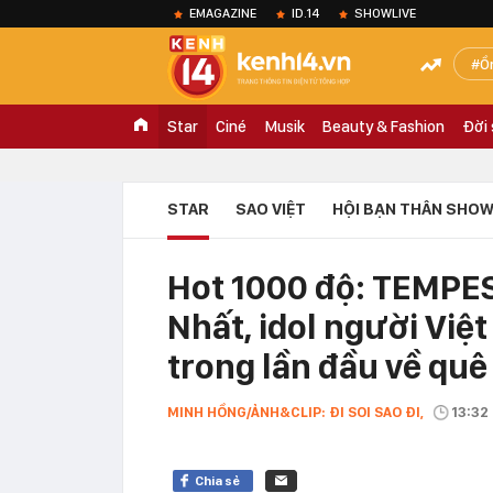
EMAGAZINE
ID.14
SHOWLIVE
Ồ
Star
Ciné
Musik
Beauty & Fashion
Đời
STAR
SAO VIỆT
HỘI BẠN THÂN SHOW
Hot 1000 độ: TEMPES
Nhất, idol người Việ
trong lần đầu về quê
MINH HỒNG/ẢNH&CLIP: ĐI SOI SAO ĐI,
13:32
Chia sẻ