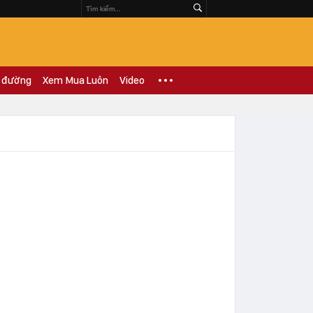
 đường
Xem Mua Luôn
Video