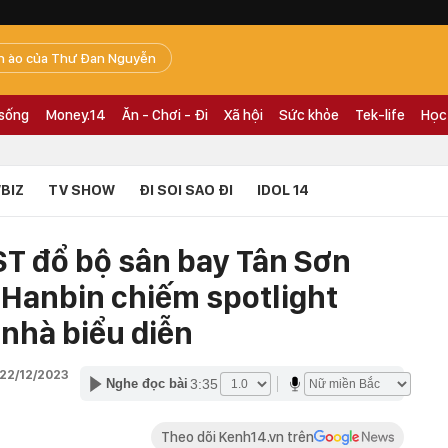
n ào của Thư Đan Nguyễn
 sống
Money.14
Ăn - Chơi - Đi
Xã hội
Sức khỏe
Tek-life
Học
BIZ
TV SHOW
ĐI SOI SAO ĐI
IDOL 14
T đổ bộ sân bay Tân Sơn
t Hanbin chiếm spotlight
 nhà biểu diễn
 22/12/2023
3:35
Nghe đọc bài
Theo dõi Kenh14.vn trên