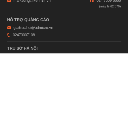
marketing@kenh14.vn
024 7309 5555
HỖ TRỢ QUẢNG CÁO
giaitrixahoi@admicro.vn
02473007108
TRỤ SỞ HÀ NỘI
Tầng 21, Tòa nhà Center Building, Hapulico Complex, Số 01, phố
Nguyễn Huy Tưởng, phường Thanh Xuân, thành phố Hà Nội
TRỤ SỞ TP.HỒ CHÍ MINH
Tầng 4, Tòa nhà 123, số 127 Võ Văn Tần, Phường Xuân Hòa, TPHCM
Giấy phép thiết lập trang thông tin điện tử tổng hợp trên mạng số
2215/GP-TTĐT do Sở Thông tin và Truyền thông Hà Nội cấp ngày 10
tháng 4 năm 2019
© Copyright 2007 - 2026 – Công ty Cổ phần VCCorp