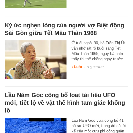
Ký ức nghẹn lòng của người vợ Biệt động
Sài Gòn giữa Tết Mậu Thân 1968
Ở tuổi ngoài 90, bà Trần Thị Út
vẫn nhớ rất rõ buổi sáng Tết
Mậu Thân 1968, ngày bà nhìn
thấy thi thể chồng ngay trước…
XÃ HỘI
-
6 giờ trước
Lầu Năm Góc công bố loạt tài liệu UFO
mới, tiết lộ về vật thể hình tam giác khổng
lồ
Lầu Năm Góc vừa công bố 41
hồ sơ UFO mới, trong đó có lời
kể của một cựu phi công quân