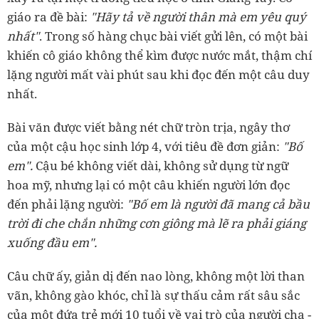
giáo ra đề bài:
"Hãy tả về người thân mà em yêu quý
nhất"
. Trong số hàng chục bài viết gửi lên, có một bài
khiến cô giáo không thể kìm được nước mắt, thậm chí
lặng người mất vài phút sau khi đọc đến một câu duy
nhất.
Bài văn được viết bằng nét chữ tròn trịa, ngây thơ
của một cậu học sinh lớp 4, với tiêu đề đơn giản:
"Bố
em".
Cậu bé không viết dài, không sử dụng từ ngữ
hoa mỹ, nhưng lại có một câu khiến người lớn đọc
đến phải lặng người:
"Bố em là người đã mang cả bầu
trời đi che chắn những cơn giông mà lẽ ra phải giáng
xuống đầu em".
Câu chữ ấy, giản dị đến nao lòng, không một lời than
vãn, không gào khóc, chỉ là sự thấu cảm rất sâu sắc
của một đứa trẻ mới 10 tuổi về vai trò của người cha -