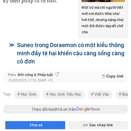
kỳ biện pháp tu từ nào.
Một từ mà chỉ người Việt
mới nói được: Nhẹ như
hơi thở, nhưng nặng như
một đời được dạy dỗ chở
che
Suneo trong Doraemon có một kiểu thông
minh đầy tệ hại khiến cậu càng sống càng
cô đơn
Theo
Đời sống & Pháp luật
Copy link
01/05/2025 17:51 (GMT +7)
Tags
Học Sinh
Học Sinh Tiểu Học
Viết Văn
Bài 
Theo dõi Kenh14.vn trên
Chia sẻ
Sao chép link