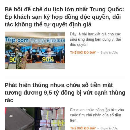
Bê bối đế chế du lịch lớn nhất Trung Quốc:
Ép khách sạn ký hợp đồng độc quyền, đối
tác không thể tự quyết định giá
Đây là bài học đắt giá cho các
siêu ứng dụng lạm dụng vị thế
độc quyền.
THẾ GIỚI ĐÓ ĐÂY
-
6 giờ trước
Phát hiện thùng nhựa chứa số tiền mặt
tương đương 9,5 tỷ đồng bị vứt cạnh thùng
rác
Cơ quan chức năng lập tức vào
cuộc tìm chủ nhân của số tiền
trên.
THẾ GIỚI ĐÓ ĐÂY
-
6 giờ trước