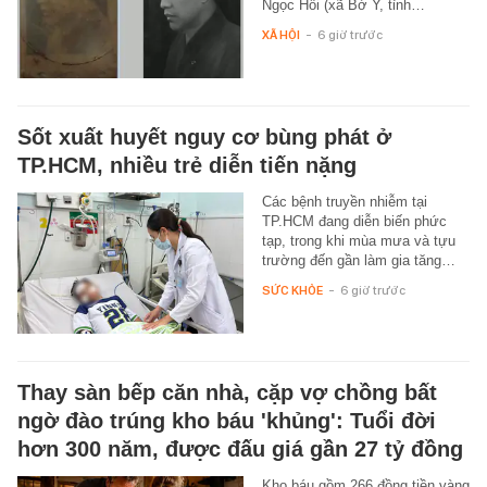
Ngọc Hồi (xã Bờ Y, tỉnh…
XÃ HỘI
-
6 giờ trước
Sốt xuất huyết nguy cơ bùng phát ở
TP.HCM, nhiều trẻ diễn tiến nặng
Các bệnh truyền nhiễm tại
TP.HCM đang diễn biến phức
tạp, trong khi mùa mưa và tựu
trường đến gần làm gia tăng…
SỨC KHỎE
-
6 giờ trước
Thay sàn bếp căn nhà, cặp vợ chồng bất
ngờ đào trúng kho báu 'khủng': Tuổi đời
hơn 300 năm, được đấu giá gần 27 tỷ đồng
Kho báu gồm 266 đồng tiền vàng