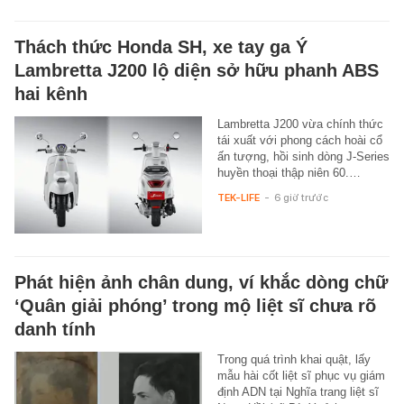
Thách thức Honda SH, xe tay ga Ý
Lambretta J200 lộ diện sở hữu phanh ABS
hai kênh
Lambretta J200 vừa chính thức
tái xuất với phong cách hoài cổ
ấn tượng, hồi sinh dòng J-Series
huyền thoại thập niên 60.…
TEK-LIFE
-
6 giờ trước
Phát hiện ảnh chân dung, ví khắc dòng chữ
‘Quân giải phóng’ trong mộ liệt sĩ chưa rõ
danh tính
Trong quá trình khai quật, lấy
mẫu hài cốt liệt sĩ phục vụ giám
định ADN tại Nghĩa trang liệt sĩ