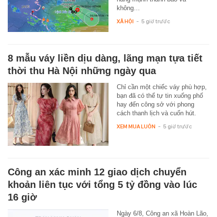
không…
XÃ HỘI
-
5 giờ trước
8 mẫu váy liền dịu dàng, lãng mạn tựa tiết
thời thu Hà Nội những ngày qua
Chỉ cần một chiếc váy phù hợp,
bạn đã có thể tự tin xuống phố
hay đến công sở với phong
cách thanh lịch và cuốn hút.
XEM MUA LUÔN
-
5 giờ trước
Công an xác minh 12 giao dịch chuyển
khoản liên tục với tổng 5 tỷ đồng vào lúc
16 giờ
Ngày 6/8, Công an xã Hoàn Lão,