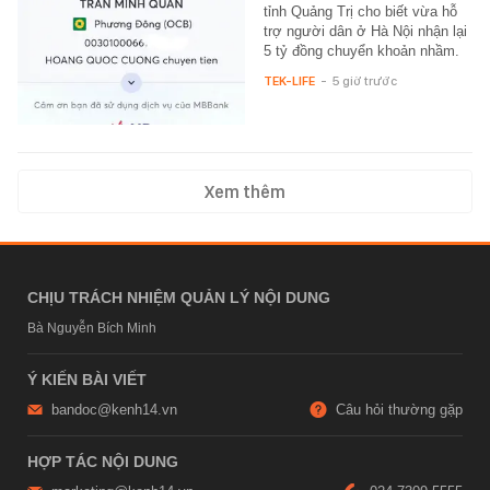
tỉnh Quảng Trị cho biết vừa hỗ
trợ người dân ở Hà Nội nhận lại
5 tỷ đồng chuyển khoản nhầm.
TEK-LIFE
-
5 giờ trước
Xem thêm
CHỊU TRÁCH NHIỆM QUẢN LÝ NỘI DUNG
Bà Nguyễn Bích Minh
Ý KIẾN BÀI VIẾT
bandoc@kenh14.vn
Câu hỏi thường gặp
HỢP TÁC NỘI DUNG