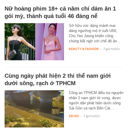
Nữ hoàng phim 18+ cả năm chỉ dám ăn 1
gói mỳ, thành quả tuổi 46 đáng nể
Sở hữu vóc dáng mảnh mai
đáng ngưỡng mộ ở tuổi U50,
Cho Yeo Jeong khiến công
chúng bất ngờ với chế độ ăn…
BEAUTY & FASHION
-
7 giờ trước
Cùng ngày phát hiện 2 thi thể nam giới
dưới sông, rạch ở TPHCM
Công an TPHCM điều tra nguyên
nhân 2 nam giới tử vong, được
người dân phát hiện dưới sông
Sài Gòn và rạch Bến Cát…
XÃ HỘI
-
7 giờ trước