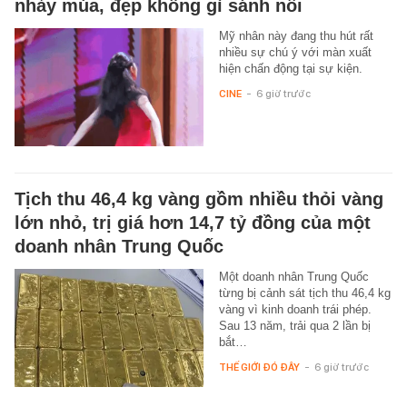
nhảy múa, đẹp không gì sánh nổi
Mỹ nhân này đang thu hút rất
nhiều sự chú ý với màn xuất
hiện chấn động tại sự kiện.
CINE
-
6 giờ trước
Tịch thu 46,4 kg vàng gồm nhiều thỏi vàng
lớn nhỏ, trị giá hơn 14,7 tỷ đồng của một
doanh nhân Trung Quốc
Một doanh nhân Trung Quốc
từng bị cảnh sát tịch thu 46,4 kg
vàng vì kinh doanh trái phép.
Sau 13 năm, trải qua 2 lần bị
bắt…
THẾ GIỚI ĐÓ ĐÂY
-
6 giờ trước