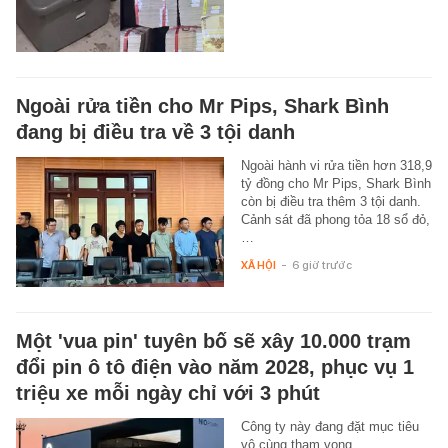
Ngoài rửa tiền cho Mr Pips, Shark Bình
đang bị điều tra về 3 tội danh
Ngoài hành vi rửa tiền hơn 318,9
tỷ đồng cho Mr Pips, Shark Bình
còn bị điều tra thêm 3 tội danh.
Cảnh sát đã phong tỏa 18 sổ đỏ,
…
XÃ HỘI
-
6 giờ trước
Một 'vua pin' tuyên bố sẽ xây 10.000 trạm
đổi pin ô tô điện vào năm 2028, phục vụ 1
triệu xe mỗi ngày chỉ với 3 phút
Công ty này đang đặt mục tiêu
vô cùng tham vọng.