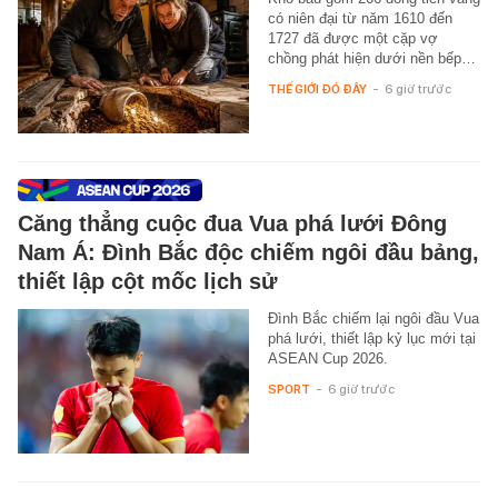
có niên đại từ năm 1610 đến
1727 đã được một cặp vợ
chồng phát hiện dưới nền bếp…
THẾ GIỚI ĐÓ ĐÂY
-
6 giờ trước
Căng thẳng cuộc đua Vua phá lưới Đông
Nam Á: Đình Bắc độc chiếm ngôi đầu bảng,
thiết lập cột mốc lịch sử
Đình Bắc chiếm lại ngôi đầu Vua
phá lưới, thiết lập kỷ lục mới tại
ASEAN Cup 2026.
SPORT
-
6 giờ trước