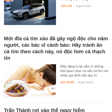
TEK-LIFE
-
6 giờ trước
Một đĩa cà tím xào đã gây ngộ độc cho năm
người, các bác sĩ cảnh báo: Hãy tránh ăn
cà tím theo cách này, nó độc hơn cả thạch
tín
Điều đáng lo lại nằm ở những
thói quen chọn và nấu cà tím mà
nhiều gia đình vẫn duy trì.
SỨC KHỎE
-
6 giờ trước
Trấn Thành rơi vào thế nguy hiểm