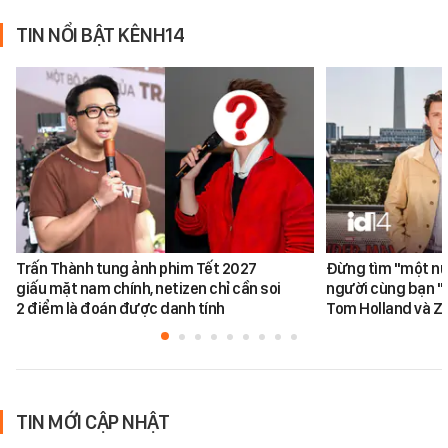
TIN NỔI BẬT KÊNH14
Trấn Thành tung ảnh phim Tết 2027
Đừng tìm "một nử
giấu mặt nam chính, netizen chỉ cần soi
người cùng bạn "
2 điểm là đoán được danh tính
Tom Holland và Z
TIN MỚI CẬP NHẬT