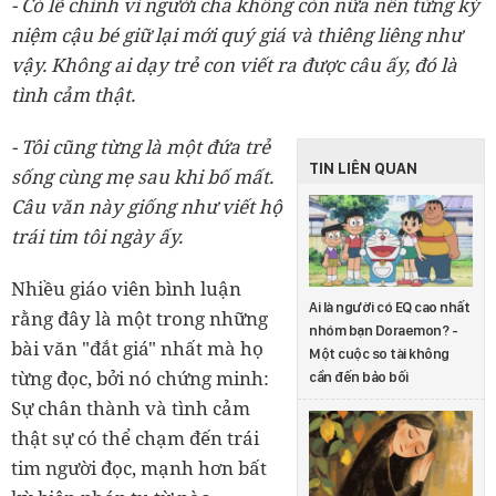
- Có lẽ chính vì người cha không còn nữa nên từng kỷ
niệm cậu bé giữ lại mới quý giá và thiêng liêng như
vậy. Không ai dạy trẻ con viết ra được câu ấy, đó là
tình cảm thật.
- Tôi cũng từng là một đứa trẻ
TIN LIÊN QUAN
sống cùng mẹ sau khi bố mất.
Câu văn này giống như viết hộ
trái tim tôi ngày ấy.
Nhiều giáo viên bình luận
Ai là người có EQ cao nhất
rằng đây là một trong những
nhóm bạn Doraemon? -
bài văn "đắt giá" nhất mà họ
Một cuộc so tài không
từng đọc, bởi nó chứng minh:
cần đến bảo bối
Sự chân thành và tình cảm
thật sự có thể chạm đến trái
tim người đọc, mạnh hơn bất