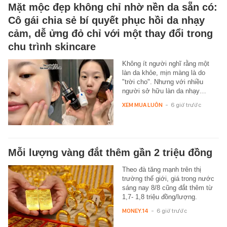
Mặt mộc đẹp không chỉ nhờ nền da sẵn có:
Cô gái chia sẻ bí quyết phục hồi da nhạy
cảm, dễ ửng đỏ chỉ với một thay đổi trong
chu trình skincare
Không ít người nghĩ rằng một
làn da khỏe, mịn màng là do
"trời cho". Nhưng với nhiều
người sở hữu làn da nhạy…
XEM MUA LUÔN
-
6 giờ trước
Mỗi lượng vàng đắt thêm gần 2 triệu đồng
Theo đà tăng mạnh trên thị
trường thế giới, giá trong nước
sáng nay 8/8 cũng đắt thêm từ
1,7- 1,8 triệu đồng/lượng.
MONEY.14
-
6 giờ trước