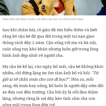
Giáo viên bật khóc trước bài làm của học trò (Ảnh minh hoạ)
Sau khi chấm bài, cô giáo đã tìm hiểu thêm và biết
rằng bố cậu bé đã qua đời trong một tai nạn giao
thông cách đây 2 năm. Cậu sống với mẹ và bà nội,
cuộc sống tuy khó khăn nhưng luôn giữ trong lòng
hình ảnh đẹp nhất về người cha.
Mẹ cậu bé kể lại, vào ngày bố mất, cậu bé không khóc
nhiều, chỉ đứng lặng im ôm tấm ảnh bố và hỏi:
"Từ
giờ ai sẽ chắn mưa cho con đi học?"
. Hóa ra, mỗi
sáng, dù mưa hay nắng, bố luôn là người dậy sớm dắt
xe đưa con đến trường. Câu hỏi ấy là nỗi đau thầm
lặng, nhưng cũng là sợi dây kéo tình cảm cha con
sống mãi trong lòng đứa trẻ.