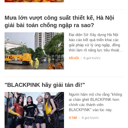
Mưa lớn vượt công suất thiết kế, Hà Nội
giải bài toán chống ngập ra sao?
Đại diện Sở Xây dựng Hà Nội
báo cáo kết quả triển khai các
giải pháp xử lý úng ngập, đồng
thời làm rõ năng lực tiêu thoát…
XÃ HỘI
-
6 giờ trước
"BLACKPINK hãy giải tán đi!"
Người hâm mộ cho rằng "không
ai chán ghét BLACKPINK hơn
chính các thành viên
BLACKPINK" vào lúc này.
STAR
-
6 giờ trước