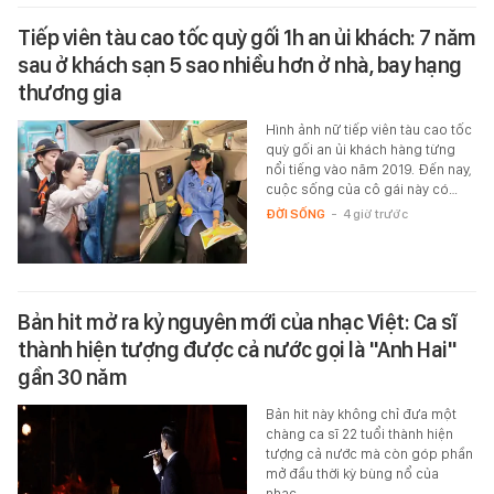
Tiếp viên tàu cao tốc quỳ gối 1h an ủi khách: 7 năm
sau ở khách sạn 5 sao nhiều hơn ở nhà, bay hạng
thương gia
Hình ảnh nữ tiếp viên tàu cao tốc
quỳ gối an ủi khách hàng từng
nổi tiếng vào năm 2019. Đến nay,
cuộc sống của cô gái này có…
ĐỜI SỐNG
-
4 giờ trước
Bản hit mở ra kỷ nguyên mới của nhạc Việt: Ca sĩ
thành hiện tượng được cả nước gọi là "Anh Hai"
gần 30 năm
Bản hit này không chỉ đưa một
chàng ca sĩ 22 tuổi thành hiện
tượng cả nước mà còn góp phần
mở đầu thời kỳ bùng nổ của
nhạc…