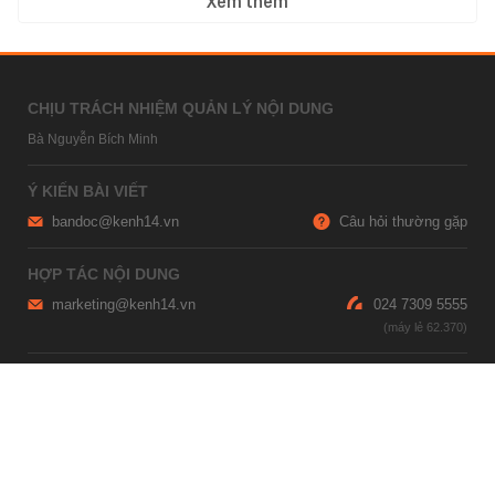
Xem thêm
CHỊU TRÁCH NHIỆM QUẢN LÝ NỘI DUNG
Bà Nguyễn Bích Minh
Ý KIẾN BÀI VIẾT
bandoc@kenh14.vn
Câu hỏi thường gặp
HỢP TÁC NỘI DUNG
marketing@kenh14.vn
024 7309 5555
HỖ TRỢ QUẢNG CÁO
giaitrixahoi@admicro.vn
02473007108
TRỤ SỞ HÀ NỘI