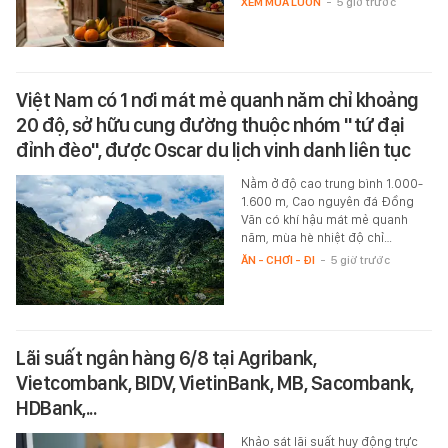
XEM MUA LUÔN
-
5 giờ trước
Việt Nam có 1 nơi mát mẻ quanh năm chỉ khoảng
20 độ, sở hữu cung đường thuộc nhóm "tứ đại
đỉnh đèo", được Oscar du lịch vinh danh liên tục
Nằm ở độ cao trung bình 1.000-
1.600 m, Cao nguyên đá Đồng
Văn có khí hậu mát mẻ quanh
năm, mùa hè nhiệt độ chỉ…
ĂN - CHƠI - ĐI
-
5 giờ trước
Lãi suất ngân hàng 6/8 tại Agribank,
Vietcombank, BIDV, VietinBank, MB, Sacombank,
HDBank,...
Khảo sát lãi suất huy động trực