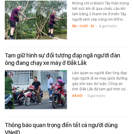
Không chỉ vị khách Tây thận trọng
hết sức khi đi qua chiếc cầu khỉ
làm bằng 2 thanh tre ở miền Tây,
người xem clip cũng nín thở vì…
ĂN - CHƠI - ĐI
-
6 giờ trước
Tạm giữ hình sự đối tượng đạp ngã người đàn
ông đang chạy xe máy ở Đắk Lắk
Liên quan vụ người đàn ông đạp
ngã người đi xe máy giữa đường
gây xôn xao dư luận, Công an
tỉnh Đắk Lắk đã tạm giữ hình sự…
XÃ HỘI
-
6 giờ trước
Thông báo quan trọng đến tất cả người dùng
VNeID