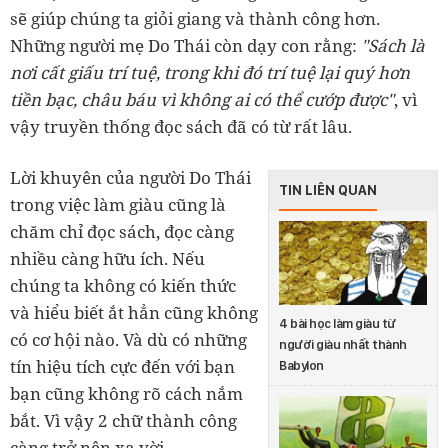
sẽ giúp chúng ta giỏi giang và thành công hơn.
Những người mẹ Do Thái còn dạy con rằng:
"Sách là
nơi cất giấu trí tuệ, trong khi đó trí tuệ lại quý hơn
tiền bạc, châu báu vì không ai có thể cướp được"
, vì
vậy truyền thống đọc sách đã có từ rất lâu.
Lời khuyên của người Do Thái
TIN LIÊN QUAN
trong việc làm giàu cũng là
chăm chỉ đọc sách, đọc càng
nhiều càng hữu ích. Nếu
chúng ta không có kiến thức
và hiểu biết ắt hẳn cũng không
4 bài học làm giàu từ
có cơ hội nào. Và dù có những
người giàu nhất thành
tín hiệu tích cực đến với bạn
Babylon
bạn cũng không rõ cách nắm
bắt. Vì vậy 2 chữ thành công
càng trở nên xa vời.