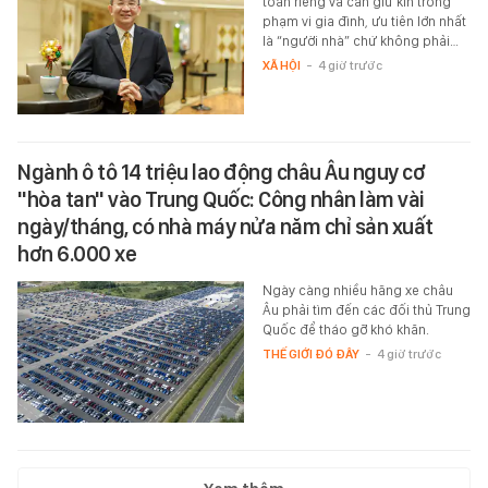
toán riêng và cần giữ kín trong
phạm vi gia đình, ưu tiên lớn nhất
là “người nhà” chứ không phải…
XÃ HỘI
-
4 giờ trước
Ngành ô tô 14 triệu lao động châu Âu nguy cơ
"hòa tan" vào Trung Quốc: Công nhân làm vài
ngày/tháng, có nhà máy nửa năm chỉ sản xuất
hơn 6.000 xe
Ngày càng nhiều hãng xe châu
Âu phải tìm đến các đối thủ Trung
Quốc để tháo gỡ khó khăn.
THẾ GIỚI ĐÓ ĐÂY
-
4 giờ trước