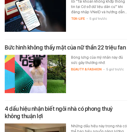
lỗi "Tài khoản không khớp thông
tin tại Cơ sở dữ liệu dân cư" khi
đăng nhập VNeID và hướng dẫn…
TEK-LIFE
-
5 giờ trước
Bức hình không thấy mặt của nữ thần 22 triệu fan
Bóng lưng của mỹ nhân này đủ
sức gây thương nhớ.
BEAUTY & FASHION
-
5 giờ trước
4 dấu hiệu nhận biết ngôi nhà có phong thuỷ
không thuận lợi
Những dấu hiệu này trong nhà có
thể báo hiệu nguồn năng lượng