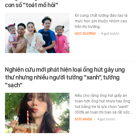
con số "toát mồ hôi"
Đi cùng chất lượng đào tạo là
mức học phí thuộc nhóm cao
trên thị trường.
HỌC ĐƯỜNG
-
4 giờ trước
Nghiên cứu mới phát hiện loại ống hút gây ung
thư nhưng nhiều người tưởng "xanh", tưởng
"sạch"
Nếu cho rằng ống hút giấy an
toàn hơn ống hút nhựa hay ống
hút bằng tre là lựa chọn "xanh"
100% an toàn thì bạn sẽ rất sốc…
SỨC KHỎE
-
4 giờ trước