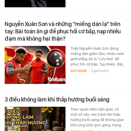
Nguyễn Xuân Son và những "miếng dán lạ" trên
tay: Bài toán ăn gì để phục hồi cơ bắp, nạp nhiều
đạm mà không hại thận?
Thấy Nguyễn Xuân Son dùng
miếng dán giảm đau, nhiều nam
giới tưởng đó là "cứu tinh" để
phục hồi cơ bắp. Tuy nhiên, đây…
SỨC KHỎE
-
5 giờ trước
3 điều không làm khi thắp hương buổi sáng
Theo quan niệm dân gian, có
một số việc nên tránh khi thắp
hương buổi sáng để không gian
thờ cúng luôn gọn gàng, trang…