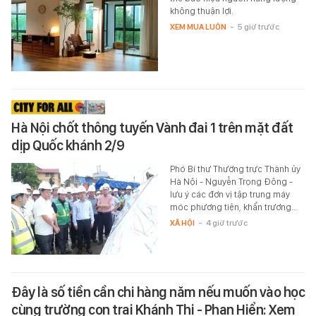
không thuận lợi.
XEM MUA LUÔN
-
5 giờ trước
Hà Nội chốt thông tuyến Vành đai 1 trên mặt đất
dịp Quốc khánh 2/9
Phó Bí thư Thường trực Thành ủy
Hà Nội - Nguyễn Trọng Đông -
lưu ý các đơn vị tập trung máy
móc phương tiện, khẩn trương…
XÃ HỘI
-
4 giờ trước
Đây là số tiền cần chi hàng năm nếu muốn vào học
cùng trường con trai Khánh Thi - Phan Hiển: Xem