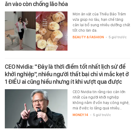
ăn vào còn chống lão hóa
Món ăn vặt của Thiều Bảo Trâm
vừa giúp no lâu, hạn chế tăng
cân lại bổ sung nhiều dưỡng chất
tốt cho làn da.
BEAUTY & FASHION
-
5 giờ trước
CEO Nvidia: "Đây là thời điểm tốt nhất lịch sử để
khởi nghiệp", nhiều người thất bại chỉ vì mắc kẹt ở
1 ĐIỀU ai cũng hiểu nhưng ít khi vượt qua được
CEO Nvidia tin rằng rào cản lớn
nhất của người khởi nghiệp
không nằm ở vốn hay công nghệ,
mà ở việc lo lắng quá nhiều…
MONEY.14
-
5 giờ trước