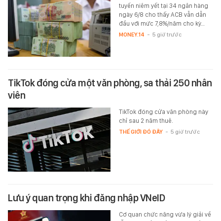
tuyến niêm yết tại 34 ngân hàng
ngày 6/8 cho thấy ACB vẫn dẫn
đầu với mức 7,8%/năm cho kỳ…
MONEY.14
-
5 giờ trước
TikTok đóng cửa một văn phòng, sa thải 250 nhân
viên
TikTok đóng cửa văn phòng này
chỉ sau 2 năm thuê.
THẾ GIỚI ĐÓ ĐÂY
-
5 giờ trước
Lưu ý quan trọng khi đăng nhập VNeID
Cơ quan chức năng vừa lý giải về