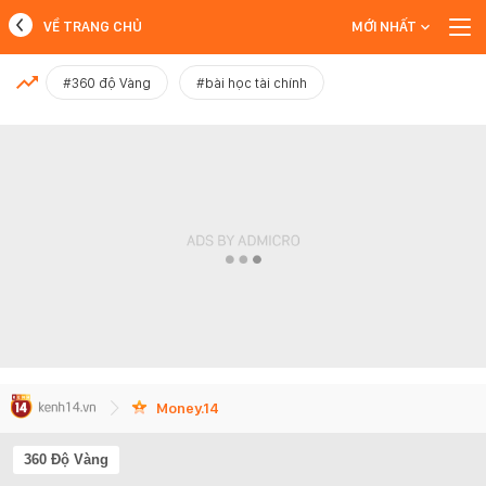
VỀ TRANG CHỦ
MỚI NHẤT
MỚI NHẤT
#360 độ Vàng
#bài học tài chính
Xem thêm
Money.14
360 Độ Vàng