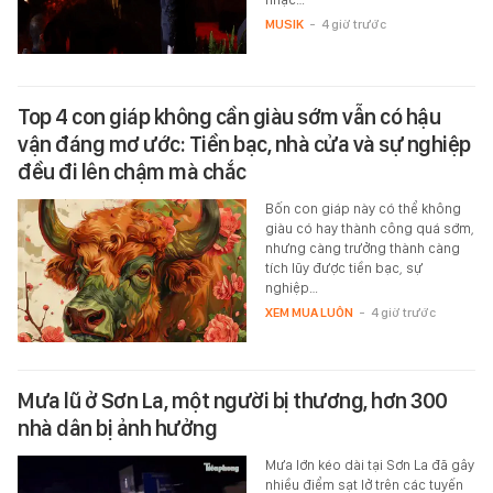
MUSIK
-
4 giờ trước
Top 4 con giáp không cần giàu sớm vẫn có hậu
vận đáng mơ ước: Tiền bạc, nhà cửa và sự nghiệp
đều đi lên chậm mà chắc
Bốn con giáp này có thể không
giàu có hay thành công quá sớm,
nhưng càng trưởng thành càng
tích lũy được tiền bạc, sự
nghiệp…
XEM MUA LUÔN
-
4 giờ trước
Mưa lũ ở Sơn La, một người bị thương, hơn 300
nhà dân bị ảnh hưởng
Mưa lớn kéo dài tại Sơn La đã gây
nhiều điểm sạt lở trên các tuyến