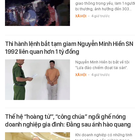
giao thông trọng yếu, làm 1 người
bị thương, ảnh hưởng đến 303…
XÃ HỘI
-
4 giờ trước
Thi hành lệnh bắt tạm giam Nguyễn Minh Hiền SN
1992 liên quan hơn 1 tỷ đồng
Nguyễn Minh Hiền bị bắt về tội
"Lừa đảo chiếm đoạt tài sản".
XÃ HỘI
-
4 giờ trước
Thế hệ “hoàng tử”, “công chúa” ngồi ghế nóng
doanh nghiệp gia đình: Đằng sau ánh hào quang
Khi doanh nghiệp có những tính