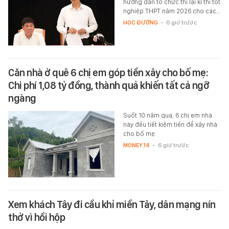
hướng dẫn tổ chức thi lại kì thi tốt
nghiệp THPT năm 2026 cho các…
HỌC ĐƯỜNG
-
6 giờ trước
Căn nhà ở quê 6 chị em góp tiền xây cho bố mẹ:
Chi phí 1,08 tỷ đồng, thành quả khiến tất cả ngỡ
ngàng
Suốt 10 năm qua, 6 chị em nhà
này đều tiết kiệm tiền để xây nhà
cho bố mẹ.
MONEY.14
-
6 giờ trước
Xem khách Tây đi cầu khỉ miền Tây, dân mạng nín
thở vì hồi hộp