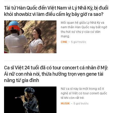
Tài tử Hàn Quốc đến Việt Nam vì Lý Nhã Kỳ, bị đuổi
khỏi showbiz vì làm điều cấm kỵ bây giờ ra sao?
Mối quan hệ giữa Lý Nhã Kỳ và
nam thần Hàn Quốc này bất ngờ
thu hút sự chú ý của cư dân
mạng.
CINE
-
5 giờ trước
Ca sĩ Việt 24 tuổi đã có tour concert cá nhân ở Mỹ:
Ái nữ con nhà nòi, thừa hưởng trọn vẹn gene tài
năng từ gia đình
Nữ ca sĩ này là một trong số ít
nghệ sĩ Việt có tour conert quốc
tế khi còn rất trẻ.
MUSIK
-
5 giờ trước