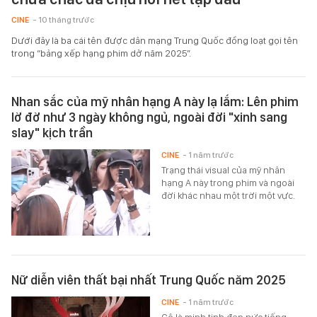
CINE
- 10 tháng trước
Dưới đây là ba cái tên được dân mạng Trung Quốc đồng loạt gọi tên
trong “bảng xếp hạng phim dở năm 2025”.
Nhan sắc của mỹ nhân hạng A này lạ lắm: Lên phim
lờ đờ như 3 ngày không ngủ, ngoài đời "xinh sang
slay" kịch trần
CINE
- 1 năm trước
Trạng thái visual của mỹ nhân
hạng A này trong phim và ngoài
đời khác nhau một trời một vực.
Nữ diễn viên thất bại nhất Trung Quốc năm 2025
CINE
- 1 năm trước
Cô là minh tinh đẹp nức tiếng