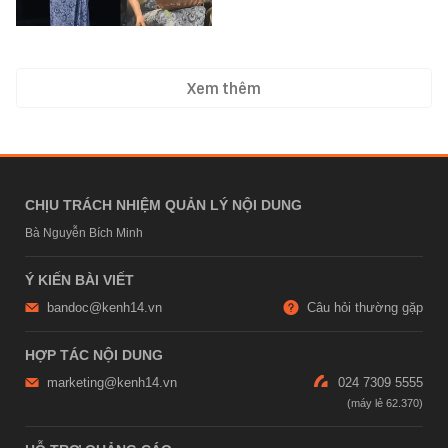
Xem thêm
CHỊU TRÁCH NHIỆM QUẢN LÝ NỘI DUNG
Bà Nguyễn Bích Minh
Ý KIẾN BÀI VIẾT
bandoc@kenh14.vn
Câu hỏi thường gặp
HỢP TÁC NỘI DUNG
marketing@kenh14.vn
024 7309 5555