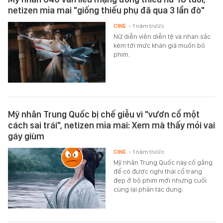
netizen mỉa mai "giống thiếu phụ đã qua 3 lần đò"
CINE
- 1 năm trước
Nữ diễn viên diễn tệ và nhan sắc
kém tới mức khán giả muốn bỏ
phim.
Mỹ nhân Trung Quốc bị chế giễu vì "vươn cổ một
cách sai trái", netizen mỉa mai: Xem mà thấy mỏi vai
gáy giùm
CINE
- 1 năm trước
Mỹ nhân Trung Quốc này cố gắng
để có được nghi thái cổ trang
đẹp ở bộ phim mới nhưng cuối
cùng lại phản tác dụng.