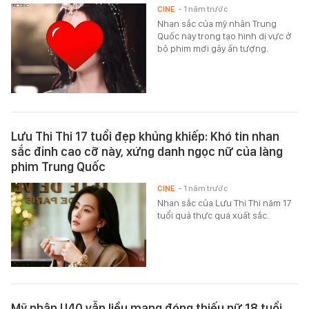
CINE
- 1 năm trước
Nhan sắc của mỹ nhân Trung
Quốc này trong tạo hình dị vực ở
bộ phim mới gây ấn tượng.
Lưu Thi Thi 17 tuổi đẹp khủng khiếp: Khó tin nhan
sắc đỉnh cao cỡ này, xứng danh ngọc nữ của làng
phim Trung Quốc
CINE
- 1 năm trước
Nhan sắc của Lưu Thi Thi năm 17
tuổi quả thực quá xuất sắc.
Mỹ nhân U40 vẫn liều mạng đóng thiếu nữ 18 tuổi,