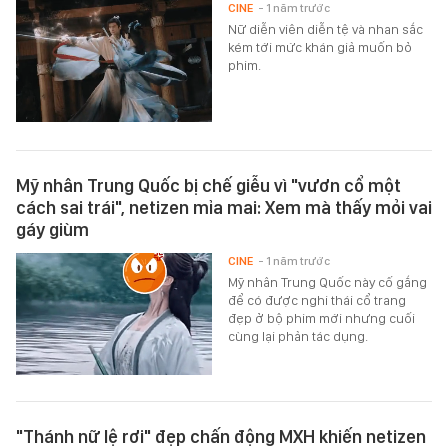
CINE
- 1 năm trước
Nữ diễn viên diễn tệ và nhan sắc
kém tới mức khán giả muốn bỏ
phim.
Mỹ nhân Trung Quốc bị chế giễu vì "vươn cổ một
cách sai trái", netizen mỉa mai: Xem mà thấy mỏi vai
gáy giùm
CINE
- 1 năm trước
Mỹ nhân Trung Quốc này cố gắng
để có được nghi thái cổ trang
đẹp ở bộ phim mới nhưng cuối
cùng lại phản tác dụng.
"Thánh nữ lệ rơi" đẹp chấn động MXH khiến netizen