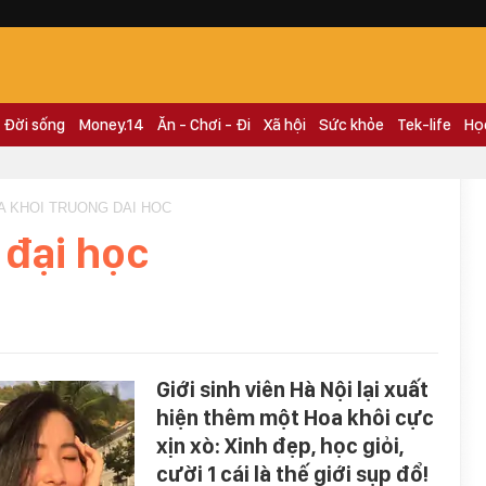
Đời sống
Money.14
Ăn - Chơi - Đi
Xã hội
Sức khỏe
Tek-life
Họ
A KHOI TRUONG DAI HOC
 đại học
Giới sinh viên Hà Nội lại xuất
hiện thêm một Hoa khôi cực
xịn xò: Xinh đẹp, học giỏi,
cười 1 cái là thế giới sụp đổ!