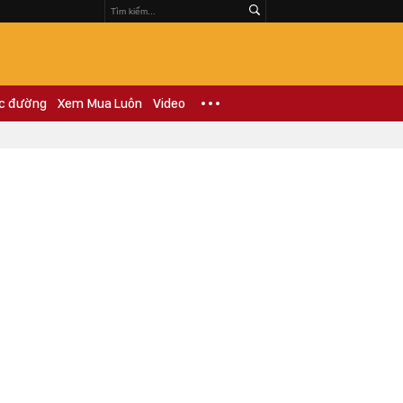
c đường
Xem Mua Luôn
Video