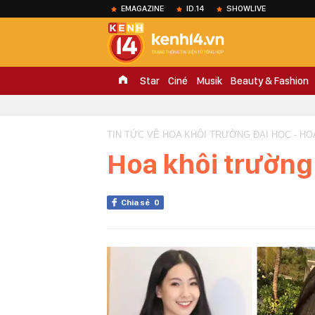
EMAGAZINE
ID.14
SHOWLIVE
Star
Ciné
Musik
Beauty & Fashion
TIN TỨC VỀ HOA KHÔI TRƯỜNG ĐẠI HỌC - HO
Hoa khôi trường
Chia sẻ
0