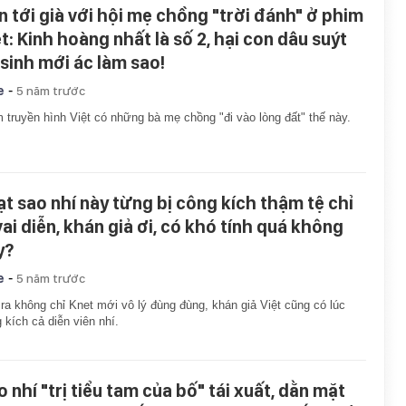
n tới già với hội mẹ chồng "trời đánh" ở phim
ệt: Kinh hoàng nhất là số 2, hại con dâu suýt
 sinh mới ác làm sao!
-
e
5 năm trước
 truyền hình Việt có những bà mẹ chồng "đi vào lòng đất" thế này.
ạt sao nhí này từng bị công kích thậm tệ chỉ
vai diễn, khán giả ơi, có khó tính quá không
y?
-
e
5 năm trước
ra không chỉ Knet mới vô lý đùng đùng, khán giả Việt cũng có lúc
 kích cả diễn viên nhí.
 nhí "trị tiểu tam của bố" tái xuất, dằn mặt