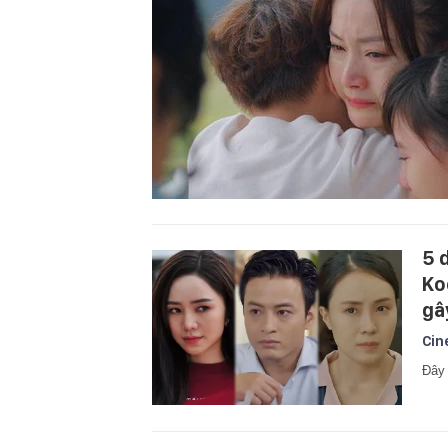
5 
Ko
gâ
Cin
Đây 