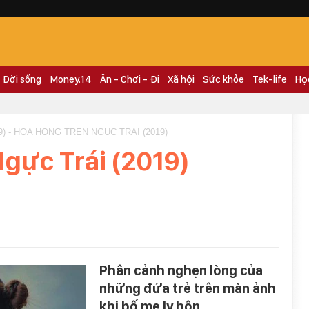
Đời sống
Money.14
Ăn - Chơi - Đi
Xã hội
Sức khỏe
Tek-life
Họ
) - HOA HONG TREN NGUC TRAI (2019)
gực Trái (2019)
Phân cảnh nghẹn lòng của
những đứa trẻ trên màn ảnh
khi bố mẹ ly hôn