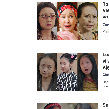
Tở
Vi
vô
Cin
Phim
Lo
vì 
vậ
Cin
Hóa 
công
Sao