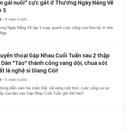
m gái nuôi" cực gắt ở Thương Ngày Nắng Về
p 3
-
e
5 năm trước
ng Ngày Nắng Về tập 3 xoay quanh cuộc sống của Hoa lúc ở nhà
Nga.
huyền thoại Gặp Nhau Cuối Tuần sau 2 thập
: Dàn "Táo" thành công vang dội, chua xót
ất là nghệ sĩ Giang Còi!
-
e
5 năm trước
hững diễn viên hài miền Bắc nổi tiếng một thời, cuộc sống và sự
ệp của dàn sao Gặp Nhau Cuối Tuần giờ thế nào?