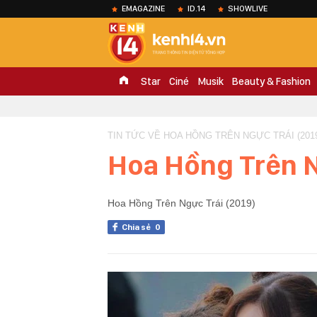
EMAGAZINE
ID.14
SHOWLIVE
Star
Ciné
Musik
Beauty & Fashion
TIN TỨC VỀ HOA HỒNG TRÊN NGỰC TRÁI (2019
Hoa Hồng Trên N
Hoa Hồng Trên Ngực Trái (2019)
Chia sẻ
0