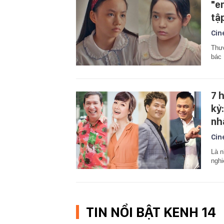
"e
tậ
Cin
Thươ
bác 
7 
kỷ
nh
Cin
Là n
nghi
TIN NỔI BẬT KENH 14