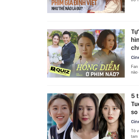
Tự
hì
ch
Cin
Fan 
nào
5 
Tu
so 
Cin
Tỏ v
tam 