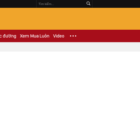
c đường
Xem Mua Luôn
Video