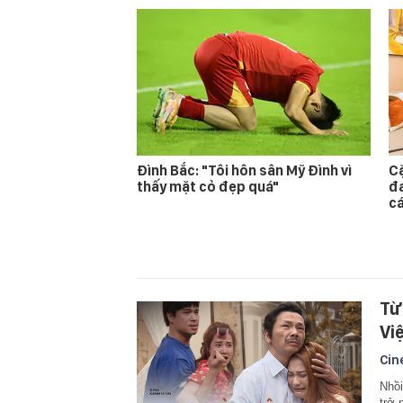
Đình Bắc: "Tôi hôn sân Mỹ Đình vì
Cặ
thấy mặt cỏ đẹp quá"
đa
cá
Từ
Vi
Cin
Nhồi
trở 