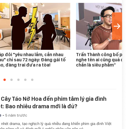
p đôi "yêu nhau lắm, cắn nhau
Trấn Thành công bố phim
u" chỉ sau 72 ngày: Đàng gái tố
nghe tên ai cũng quả quy
o, đàng trai đưa ra tòa!
chắn là siêu phẩm”
 Cây Táo Nở Hoa đến phim tâm lý gia đình
ệt: Bao nhiêu drama mới là đủ?
-
e
5 năm trước
 nhét drama, tạo nghịch lý quá nhiều đang khiến phim gia đình Việt
nên nặng về và đánh mất ý nghĩa nhân văn nên có.