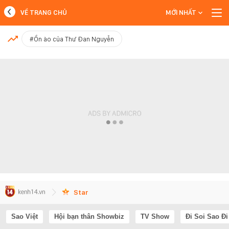
VỀ TRANG CHỦ
MỚI NHẤT
MỚI NHẤT
#Ồn ào của Thư Đan Nguyễn
Xem thêm
Star
Sao Việt
Hội bạn thân Showbiz
TV Show
Đi Soi Sao Đi