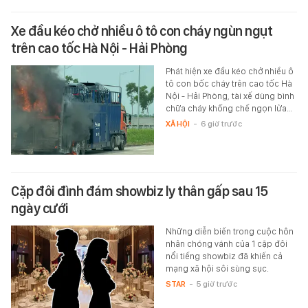
Xe đầu kéo chở nhiều ô tô con cháy ngùn ngụt
trên cao tốc Hà Nội - Hải Phòng
Phát hiện xe đầu kéo chở nhiều ô
tô con bốc cháy trên cao tốc Hà
Nội - Hải Phòng, tài xế dùng bình
chữa cháy khống chế ngọn lửa…
XÃ HỘI
-
6 giờ trước
Cặp đôi đình đám showbiz ly thân gấp sau 15
ngày cưới
Những diễn biến trong cuộc hôn
nhân chóng vánh của 1 cặp đôi
nổi tiếng showbiz đã khiến cả
mạng xã hội sôi sùng sục.
STAR
-
5 giờ trước