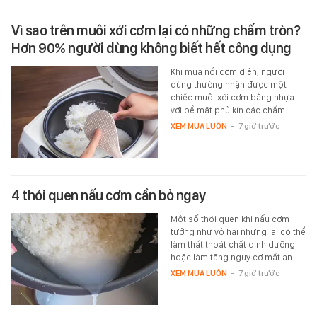
Vì sao trên muôi xới cơm lại có những chấm tròn?
Hơn 90% người dùng không biết hết công dụng
Khi mua nồi cơm điện, người
dùng thường nhận được một
chiếc muôi xới cơm bằng nhựa
với bề mặt phủ kín các chấm…
XEM MUA LUÔN
-
7 giờ trước
4 thói quen nấu cơm cần bỏ ngay
Một số thói quen khi nấu cơm
tưởng như vô hại nhưng lại có thể
làm thất thoát chất dinh dưỡng
hoặc làm tăng nguy cơ mất an…
XEM MUA LUÔN
-
7 giờ trước