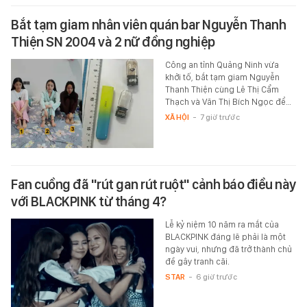
Bắt tạm giam nhân viên quán bar Nguyễn Thanh
Thiện SN 2004 và 2 nữ đồng nghiệp
Công an tỉnh Quảng Ninh vừa
khởi tố, bắt tạm giam Nguyễn
Thanh Thiện cùng Lê Thị Cẩm
Thạch và Văn Thị Bích Ngọc để…
XÃ HỘI
-
7 giờ trước
Fan cuồng đã "rút gan rút ruột" cảnh báo điều này
với BLACKPINK từ tháng 4?
Lễ kỷ niệm 10 năm ra mắt của
BLACKPINK đáng lẽ phải là một
ngày vui, nhưng đã trở thành chủ
đề gây tranh cãi.
STAR
-
6 giờ trước