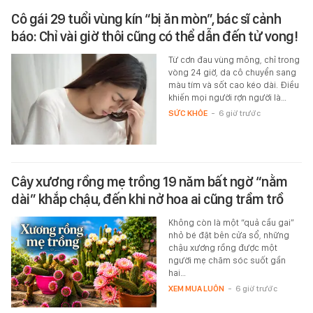
Cô gái 29 tuổi vùng kín “bị ăn mòn”, bác sĩ cảnh
báo: Chỉ vài giờ thôi cũng có thể dẫn đến tử vong!
Từ cơn đau vùng mông, chỉ trong
vòng 24 giờ, da cô chuyển sang
màu tím và sốt cao kéo dài. Điều
khiến mọi người rợn người là…
SỨC KHỎE
-
6 giờ trước
Cây xương rồng mẹ trồng 19 năm bất ngờ “nằm
dài” khắp chậu, đến khi nở hoa ai cũng trầm trồ
Không còn là một “quả cầu gai”
nhỏ bé đặt bên cửa sổ, những
chậu xương rồng được một
người mẹ chăm sóc suốt gần
hai…
XEM MUA LUÔN
-
6 giờ trước