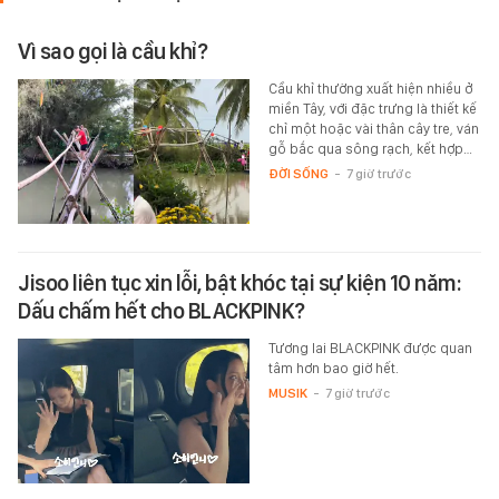
Vì sao gọi là cầu khỉ?
Cầu khỉ thường xuất hiện nhiều ở
miền Tây, với đặc trưng là thiết kế
chỉ một hoặc vài thân cây tre, ván
gỗ bắc qua sông rạch, kết hợp…
ĐỜI SỐNG
-
7 giờ trước
Jisoo liên tục xin lỗi, bật khóc tại sự kiện 10 năm:
Dấu chấm hết cho BLACKPINK?
Tương lai BLACKPINK được quan
tâm hơn bao giờ hết.
MUSIK
-
7 giờ trước