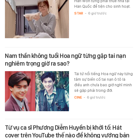
Hari Won từng phải thuê nhà tại
Hàn Quốc để tiện cho sinh hoạt.
STAR
-
6 giờ trước
Nam thần không tuổi Hoa ngữ từng gặp tai nạn
nghiêm trọng giờ ra sao?
Tài tử nổi tiếng Hoa ngữ này từng
tâm sự biến cố tai nạn ô tô là
điều anh chưa bao giờ nghĩ mình
sẽ gặp phải trong đời.
CINE
-
6 giờ trước
Từ vụ ca sĩ Phương Diễm Huyền bị khởi tố: Hát
cover trên YouTube thế nào để không vướng bản