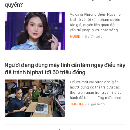
quyền?
Vụ ca sĩ Phương Diễm Huyền bị
khởi tố về tội xâm phạm quyền
tác giả, quyền liên quan đặt ra
vấn đề pháp lý với hoạt động…
MUSIK
-
6 giờ trước
Người đang dùng máy tính cần làm ngay điều này
để tránh bị phạt tới 50 triệu đồng
Chỉ với một vài bước đơn giản,
người dùng có thể tra cứu các
thông tin quan trọng về hệ điều
hành để tránh những mức phạt…
TEK-LIFE
-
6 giờ trước