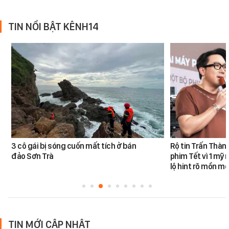
TIN NỔI BẬT KÊNH14
3 cô gái bị sóng cuốn mất tích ở bán
Rộ tin Trấn Thàn
đảo Sơn Trà
phim Tết vì 1 mỹ 
lộ hint rõ mồn mộ
TIN MỚI CẬP NHẬT