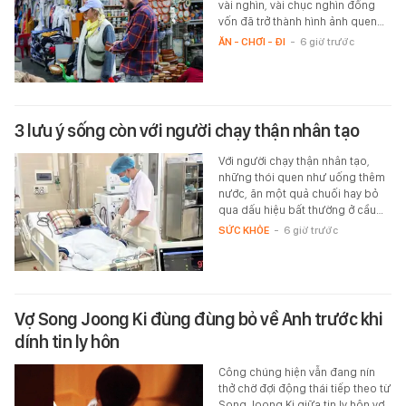
vài nghìn, vài chục nghìn đồng
vốn đã trở thành hình ảnh quen…
ĂN - CHƠI - ĐI
-
6 giờ trước
3 lưu ý sống còn với người chạy thận nhân tạo
Với người chạy thận nhân tạo,
những thói quen như uống thêm
nước, ăn một quả chuối hay bỏ
qua dấu hiệu bất thường ở cầu…
SỨC KHỎE
-
6 giờ trước
Vợ Song Joong Ki đùng đùng bỏ về Anh trước khi
dính tin ly hôn
Công chúng hiện vẫn đang nín
thở chờ đợi động thái tiếp theo từ
Song Joong Ki giữa tin ly hôn vợ