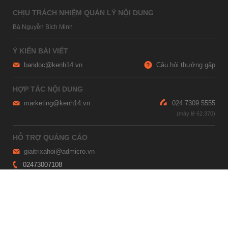
CHỊU TRÁCH NHIỆM QUẢN LÝ NỘI DUNG
Bà Nguyễn Bích Minh
Ý KIẾN BÀI VIẾT
bandoc@kenh14.vn
Câu hỏi thường gặp
HỢP TÁC NỘI DUNG
marketing@kenh14.vn
024 7309 5555
HỖ TRỢ QUẢNG CÁO
giaitrixahoi@admicro.vn
02473007108
TRỤ SỞ HÀ NỘI
Tầng 21, Tòa nhà Center Building, Hapulico Complex, Số 01, phố
Nguyễn Huy Tưởng, phường Thanh Xuân, thành phố Hà Nội