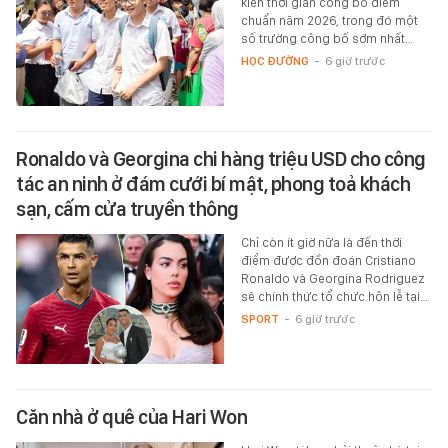
kiến thời gian công bố điểm
chuẩn năm 2026, trong đó một
số trường công bố sớm nhất…
HỌC ĐƯỜNG
-
6 giờ trước
Ronaldo và Georgina chi hàng triệu USD cho công
tác an ninh ở đám cưới bí mật, phong toả khách
sạn, cấm cửa truyền thông
Chỉ còn ít giờ nữa là đến thời
điểm được đồn đoán Cristiano
Ronaldo và Georgina Rodriguez
sẽ chính thức tổ chức hôn lễ tại…
SPORT
-
6 giờ trước
Căn nhà ở quê của Hari Won