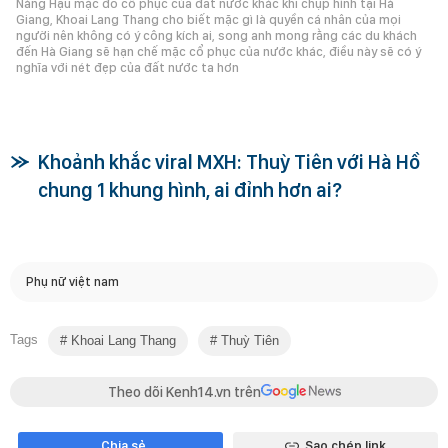
Nàng Hậu mặc đồ cổ phục của đất nước khác khi chụp hình tại Hà
Giang, Khoai Lang Thang cho biết mặc gì là quyền cá nhân của mọi
người nên không có ý công kích ai, song anh mong rằng các du khách
đến Hà Giang sẽ hạn chế mặc cổ phục của nước khác, điều này sẽ có ý
nghĩa với nét đẹp của đất nước ta hơn
Khoảnh khắc viral MXH: Thuỳ Tiên với Hà Hồ
chung 1 khung hình, ai đỉnh hơn ai?
Phụ nữ việt nam
Tags
Khoai Lang Thang
Thuỳ Tiên
Theo dõi Kenh14.vn trên
Chia sẻ
Sao chép link