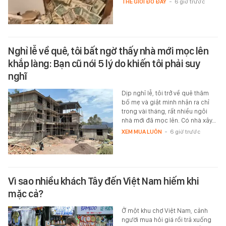
THẾ GIỚI ĐÓ ĐÂY
-
6 giờ trước
Nghỉ lễ về quê, tôi bất ngờ thấy nhà mới mọc lên
khắp làng: Bạn cũ nói 5 lý do khiến tôi phải suy
nghĩ
Dịp nghỉ lễ, tôi trở về quê thăm
bố mẹ và giật mình nhận ra chỉ
trong vài tháng, rất nhiều ngôi
nhà mới đã mọc lên. Có nhà xây…
XEM MUA LUÔN
-
6 giờ trước
Vì sao nhiều khách Tây đến Việt Nam hiếm khi
mặc cả?
Ở một khu chợ Việt Nam, cảnh
người mua hỏi giá rồi trả xuống