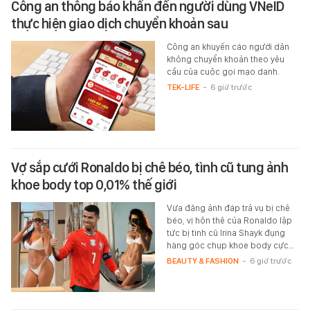
Công an thông báo khẩn đến người dùng VNeID
thực hiện giao dịch chuyển khoản sau
Công an khuyến cáo người dân
không chuyển khoản theo yêu
cầu của cuộc gọi mạo danh.
TEK-LIFE
-
6 giờ trước
Vợ sắp cưới Ronaldo bị chê béo, tình cũ tung ảnh
khoe body top 0,01% thế giới
Vừa đăng ảnh đáp trả vụ bị chê
béo, vị hôn thê của Ronaldo lập
tức bị tình cũ Irina Shayk đụng
hàng góc chụp khoe body cực…
BEAUTY & FASHION
-
6 giờ trước