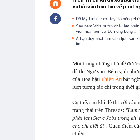
xã hội vẫn bàn tán về phát 
Đỗ Mỹ Linh "trượt tay" lộ bằng ch
Sao nam Vbiz bươn chải làm nhân 
viên mãn bên vợ DJ nóng bỏng
Á hậu duy nhất làm Chủ tịch sân k
tim
Một trong những chủ đề được 
đề thi Ngữ văn. Bên cạnh nhữn
của Hoa hậu
Thiên Ân
bất ngờ 
lượt tương tác chỉ trong thời g
Cụ thể, sau khi đề thi với câu
trạng thái trên Threads:
"Làm t
phải làm Steve Jobs trong khi
cho chị biết đi".
Quan điểm của
chiều.