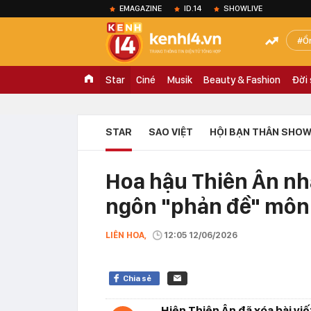
EMAGAZINE
ID.14
SHOWLIVE
Ồ
Star
Ciné
Musik
Beauty & Fashion
Đời
STAR
SAO VIỆT
HỘI BẠN THÂN SHOW
Hoa hậu Thiên Ân nhậ
ngôn "phản đề" môn
LIÊN HOA,
12:05 12/06/2026
Chia sẻ
Hiện Thiên Ân đã xóa bài vi