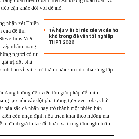
ho rằng quan điểm của Thiên Ân không hoàn toàn vô
 tiếp cận khác đối với đề mở.
ng nhận xét Thiên
1 Á hậu Việt bị réo tên vì câu hỏi
 của đề thi.
khó trong đề văn tốt nghiệp
Steve Jobs Việt
THPT 2026
c kép nhằm mang
những người có tư
 giá trị đột phá
í sinh bàn về việc trở thành bản sao của nhà sáng lập
ài đang hướng đến việc tìm giải pháp để nuôi
ăng tạo nên các đột phá tương tự Steve Jobs, chứ
t bản sắc cá nhân hay trở thành một phiên bản
 kiến còn nhận định nếu triển khai theo hướng mà
ễ bị đánh giá là lạc đề hoặc xa trọng tâm nghị luận.