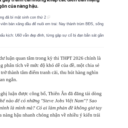
ngôn của nàng hậu.
ứng đã bí mật sinh con thứ 2
viên bán xăng dầu để nuôi em trai: Nay thành trùm BĐS, sống
hấu kịch: U60 vẫn đẹp đỉnh, từng gặp sự cố bị đạn bắn sát gần
dư luận quan tâm trong kỳ thi THPT 2026 chính là
g phân tích về mức độ khó dễ của đề, một chia sẻ
trở thành tâm điểm tranh cãi, thu hút hàng nghìn
ian ngắn.
 nghị luận được công bố, Thiên Ân đã đăng tải dòng
hế nào để có những "Steve Jobs Việt Nam"? Sao
 mình là mình mà? Có ai làm phản đề không giơ tay
 nàng hậu nhanh chóng nhận về nhiều ý kiến trái