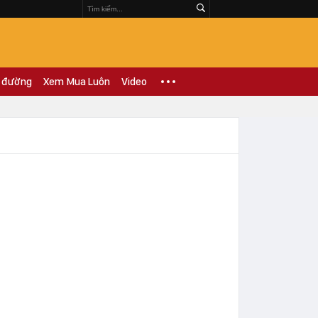
 đường
Xem Mua Luôn
Video