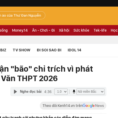
n ào của Thư Đan Nguyễn
 sống
Money.14
Ăn - Chơi - Đi
Xã hội
Sức khỏe
Tek-life
Học
BIZ
TV SHOW
ĐI SOI SAO ĐI
IDOL 14
n "bão" chỉ trích vì phát
 Văn THPT 2026
4:36
Nghe đọc bài
Theo dõi Kenh14.vn trên
ết gây tranh cãi nhưng khắp các diễn đàn mạng