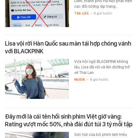
Diên, thành phố Hà Nội phát hiện
các đối tượng lập trang…
TEK-LIFE
-
6 giờ trước
Lisa vội rời Hàn Quốc sau màn tái hợp chóng vánh
với BLACKPINK
Vừa hội ngộ BLACKPINK không
lâu, Lisa đã vội vã lên đường trở
về Thái Lan.
MUSIK
-
6 giờ trước
Đây mới là cái tên hồi sinh phim Việt giờ vàng:
Rating vượt mốc 50%, nhà đài đút túi 3 tỷ mỗi tập
Sức hút của bộ phim làm triệu