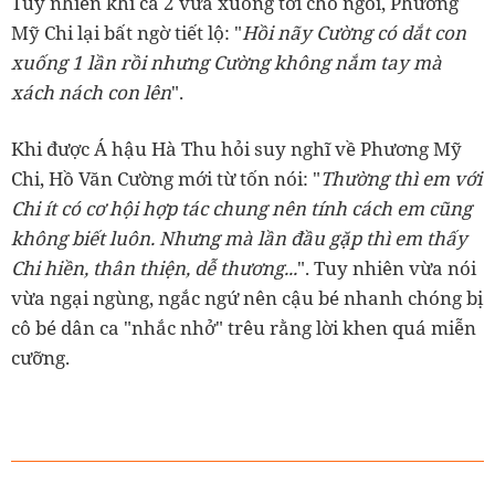
Tuy nhiên khi cả 2 vừa xuống tới chỗ ngồi, Phương
Mỹ Chi lại bất ngờ tiết lộ: "
Hồi nãy Cường có dắt con
xuống 1 lần rồi nhưng Cường không nắm tay mà
xách nách con lên
".
Khi được Á hậu Hà Thu hỏi suy nghĩ về Phương Mỹ
Chi, Hồ Văn Cường mới từ tốn nói: "
Thường thì em với
Chi ít có cơ hội hợp tác chung nên tính cách em cũng
không biết luôn. Nhưng mà lần đầu gặp thì em thấy
Chi hiền, thân thiện, dễ thương...
". Tuy nhiên vừa nói
vừa ngại ngùng, ngắc ngứ nên cậu bé nhanh chóng bị
cô bé dân ca "nhắc nhở" trêu rằng lời khen quá miễn
cưỡng.