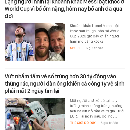
Lặng người nhìn lại khoảnh khắc Messi bật khóc ở
World Cup vì bố ốm nặng, hôm nay bố anh đã qua
đời
Khoảnh khắc Lionel Messi bật
khóc sau khi ghi bàn tại World
Cup 2026 giờ đây khiến người
hâm mộ càng xót xa.
SPORT
-
6 giờ trước
Vứt nhầm tấm vé số trúng hơn 30 tỷ đồng vào
thùng rác, người đàn ông khiến cả công ty vệ sinh
phải mất 2 ngày tìm lại
Một người chơi xổ số tại Italy
tưởng mình không trúng thưởng
nên đã vứt bỏ tấm vé trị giá 1 triệu
EUR. Hai ngày sau, đội ngũ…
THẾ GIỚI ĐÓ ĐÂY
-
6 giờ trước