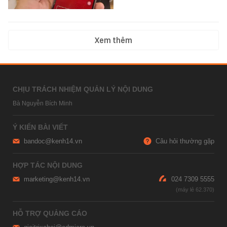
Xem thêm
CHỊU TRÁCH NHIỆM QUẢN LÝ NỘI DUNG
Bà Nguyễn Bích Minh
Ý KIẾN BÀI VIẾT
bandoc@kenh14.vn
Câu hỏi thường gặp
HỢP TÁC NỘI DUNG
marketing@kenh14.vn
024 7309 5555
HỖ TRỢ QUẢNG CÁO