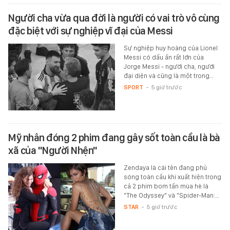
Người cha vừa qua đời là người có vai trò vô cùng
đặc biệt với sự nghiệp vĩ đại của Messi
Sự nghiệp huy hoàng của Lionel
Messi có dấu ấn rất lớn của
Jorge Messi - người cha, người
đại diện và cũng là một trong…
SPORT
-
5 giờ trước
Mỹ nhân đóng 2 phim đang gây sốt toàn cầu là bà
xã của "Người Nhện"
Zendaya là cái tên đang phủ
sóng toàn cầu khi xuất hiện trong
cả 2 phim bom tấn mùa hè là
"The Odyssey" và "Spider-Man:…
STAR
-
5 giờ trước