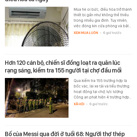
Mùa hè oi bức, điều hòa trở thành
thiết bị gần như không thể thiếu
trong nhiều gia đình. Tuy nhiên,
việc đóng kín cửa phòng và bật…
XEM MUA LUÔN
-
6 giờ trước
Hơn 120 cán bộ, chiến sĩ đồng loạt ra quân lúc
rạng sáng, kiểm tra 155 người tại chợ đầu mối
Qua kiểm tra 155 trường hợp là
bốc vác, lái xe tải và tiểu thương
hoạt động tại chợ, lực lượng
Công an phát hiện 4 trường hợp…
XÃ HỘI
-
6 giờ trước
Bố của Messi qua đời ở tuổi 68: Người thợ thép