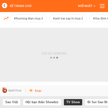
VỀ TRANG CHỦ
MỚI NHẤT
MỚI NHẤT
#Running Man mùa 3
#anh trai say hi mùa 2
#Gia đình 
Xem thêm
Star
Sao Việt
Hội bạn thân Showbiz
TV Show
Đi Soi Sao Đi