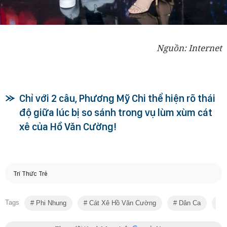
Nguồn: Internet
Chỉ với 2 câu, Phương Mỹ Chi thể hiện rõ thái
độ giữa lúc bị so sánh trong vụ lùm xùm cát
xê của Hồ Văn Cường!
Trí Thức Trẻ
Tags
Phi Nhung
Cát Xê Hồ Văn Cường
Dân Ca
P