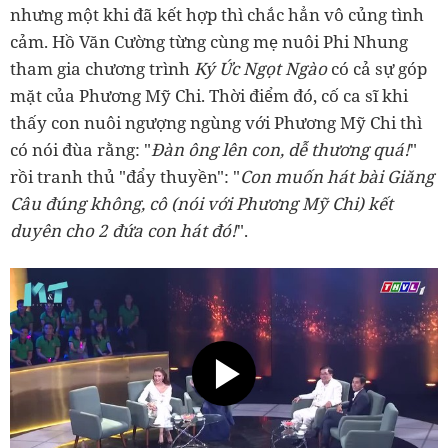
nhưng một khi đã kết hợp thì chắc hẳn vô củng tình
cảm. Hồ Văn Cường từng cùng mẹ nuôi Phi Nhung
tham gia chương trình
Ký Ức Ngọt Ngào
có cả sự góp
mặt của Phương Mỹ Chi. Thời điểm đó, cố ca sĩ khi
thấy con nuôi ngượng ngùng với Phương Mỹ Chi thì
có nói đùa rằng: "
Đàn ông lên con, dễ thương quá!
"
rồi tranh thủ "đẩy thuyền": "
Con muốn hát bài Giăng
Câu đúng không, cô (nói với Phương Mỹ Chi) kết
duyên cho 2 đứa con hát đó!
".