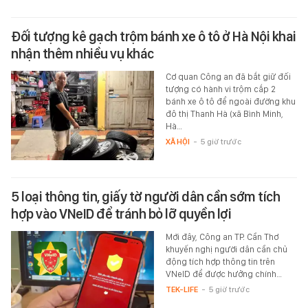
Đối tượng kê gạch trộm bánh xe ô tô ở Hà Nội khai
nhận thêm nhiều vụ khác
Cơ quan Công an đã bắt giữ đối
tượng có hành vi trộm cắp 2
bánh xe ô tô để ngoài đường khu
đô thị Thanh Hà (xã Bình Minh,
Hà…
XÃ HỘI
-
5 giờ trước
5 loại thông tin, giấy tờ người dân cần sớm tích
hợp vào VNeID để tránh bỏ lỡ quyền lợi
Mới đây, Công an TP. Cần Thơ
khuyến nghị người dân cần chủ
động tích hợp thông tin trên
VNeID để được hưởng chính…
TEK-LIFE
-
5 giờ trước