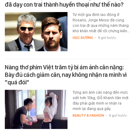
đã dạy con trai thành huyền thoại như thế nào?
Từ một gia đình lao động ở
Rosario, Jorge Messi đã cùng
con trai đi qua những năm tháng
khó khăn nhất để rồi chứng kiến…
HỌC ĐƯỜNG
-
6 giờ trước
Nàng thơ phim Việt trăm tỷ bị ám ảnh cân nặng:
Bày đủ cách giảm cân, nay không nhận ra mình vì
"quá đói"
Từng ám ảnh cân nặng đến mức
siết hơn 10kg, Đỗ Khánh Vân mới
đây phải giật mình vì nhận ra
mình lại đang quá gầy.
BEAUTY & FASHION
-
6 giờ trước