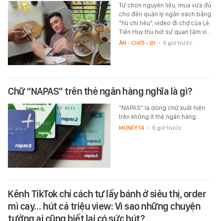
Từ chọn nguyên liệu, mua vừa đủ
cho đến quản lý ngân sách bằng
"hũ chi tiêu", video đi chợ của Lê
Tiến Huy thu hút sự quan tâm vì…
ĂN - CHƠI - ĐI
-
5 giờ trước
Chữ “NAPAS” trên thẻ ngân hàng nghĩa là gì?
“NAPAS” là dòng chữ xuất hiện
trên không ít thẻ ngân hàng.
MONEY.14
-
5 giờ trước
Kênh TikTok chỉ cách tự lấy bánh ở siêu thị, order
mì cay… hút cả triệu view: Vì sao những chuyện
tưởng ai cũng biết lại có sức hút?