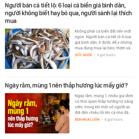
Người bán cá tiết lộ: 6 loại cá biển giá bình dân,
người không biết hay bỏ qua, người sành lại thích
mua
Không phải cá biển đắt tiền mới
ngon. Người bán cá tiết lộ 6 loại
giá bình dân, ít được để ý nhưng
mua đúng mùa lại béo, thơm và…
SỨC KHỎE
-
5 giờ trước
Ngày rằm, mùng 1 nên thắp hương lúc mấy giờ?
Ngày rằm, mùng 1, nhiều gia đình
có thói quen thắp hương từ sáng
sớm, trong khi một số người lại
đợi đến chiều tối khi cả nhà đã…
XEM MUA LUÔN
-
5 giờ trước