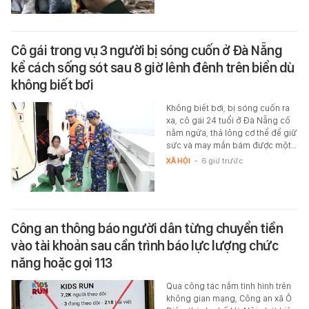
Cô gái trong vụ 3 người bị sóng cuốn ở Đà Nẵng
kể cách sống sót sau 8 giờ lênh đênh trên biển dù
không biết bơi
Không biết bơi, bị sóng cuốn ra
xa, cô gái 24 tuổi ở Đà Nẵng cố
nằm ngửa, thả lỏng cơ thể để giữ
sức và may mắn bám được một…
XÃ HỘI
-
6 giờ trước
Công an thông báo người dân từng chuyển tiền
vào tài khoản sau cần trình báo lực lượng chức
năng hoặc gọi 113
Qua công tác nắm tình hình trên
không gian mạng, Công an xã Ô