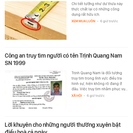
Chi tiết tưởng như dư thừa này
thực chất lại có những công
dụng rất hữu ích.
XEM MUA LUÔN
-
6 giờ trước
Công an truy tìm người có tên Trịnh Quang Nam
SN 1999
Trịnh Quang Nam là đối tượng
truy tìm trong lĩnh vực điều tra
hình sự, hiện không rõ đang ở
đâu. Việc truy tìm nhằm phục vụ…
XÃ HỘI
-
6 giờ trước
Lời khuyên cho những người thường xuyên bật
điều hoà cả ngày