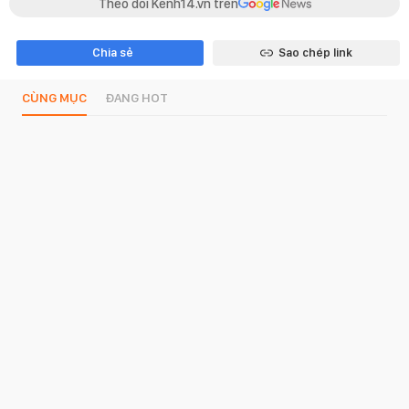
Theo dõi Kenh14.vn trên
Chia sẻ
Sao chép link
CÙNG MỤC
ĐANG HOT