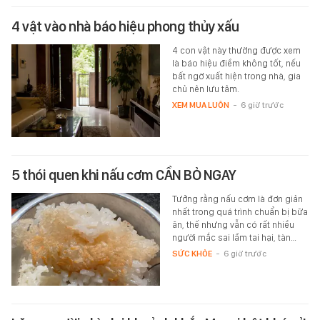
4 vật vào nhà báo hiệu phong thủy xấu
4 con vật này thường được xem
là báo hiệu điềm không tốt, nếu
bất ngờ xuất hiện trong nhà, gia
chủ nên lưu tâm.
XEM MUA LUÔN
-
6 giờ trước
5 thói quen khi nấu cơm CẦN BỎ NGAY
Tưởng rằng nấu cơm là đơn giản
nhất trong quá trình chuẩn bị bữa
ăn, thế nhưng vẫn có rất nhiều
người mắc sai lầm tai hại, tàn…
SỨC KHỎE
-
6 giờ trước