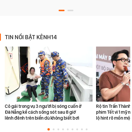
TIN NỔI BẬT KÊNH14
Cô gái trong vụ 3 người bị sóng cuốn ở
Rộ tin Trấn Thành
Đà Nẵng kể cách sống sót sau 8 giờ
phim Tết vì 1 mỹ n
lênh đênh trên biển dù không biết bơi
lộ hint rõ mồn một