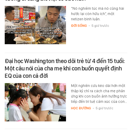
“Nó nghiêm túc mà nó cũng hài
hước lại còn hữu ích”, một
netizen bình luận.
ĐỜI SỐNG
-
5 giờ trước
Đại học Washington theo dõi trẻ từ 4 đến 15 tuổi:
Một câu nói của cha mẹ khi con buồn quyết định
EQ của con cả đời
Một nghiên cứu kéo dài hơn một
thập kỷ chỉ ra cách cha mẹ phản
ứng khi con buồn ảnh hưởng trực
tiếp đến trí tuệ cảm xúc của con…
HỌC ĐƯỜNG
-
5 giờ trước