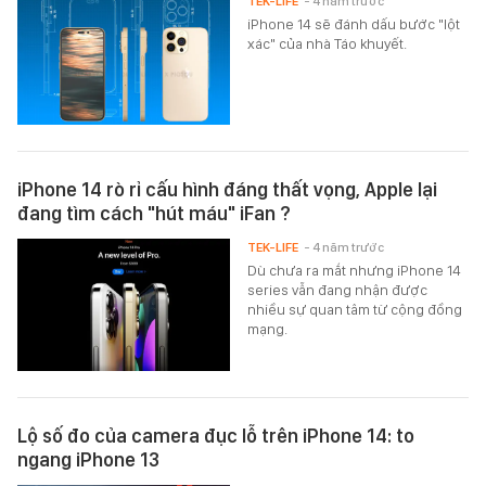
TEK-LIFE
- 4 năm trước
iPhone 14 sẽ đánh dấu bước "lột
xác" của nhà Táo khuyết.
iPhone 14 rò rỉ cấu hình đáng thất vọng, Apple lại
đang tìm cách "hút máu" iFan ?
TEK-LIFE
- 4 năm trước
Dù chưa ra mắt nhưng iPhone 14
series vẫn đang nhận được
nhiều sự quan tâm từ cộng đồng
mạng.
Lộ số đo của camera đục lỗ trên iPhone 14: to
ngang iPhone 13