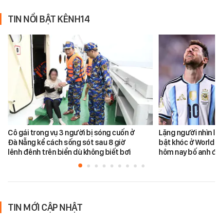
TIN NỔI BẬT KÊNH14
Cô gái trong vụ 3 người bị sóng cuốn ở
Lặng người nhìn l
Đà Nẵng kể cách sống sót sau 8 giờ
bật khóc ở World 
lênh đênh trên biển dù không biết bơi
hôm nay bố anh đ
TIN MỚI CẬP NHẬT