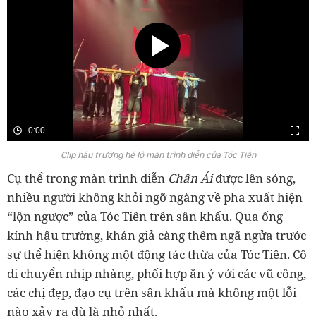
0:00
Clip hậu trường hé lộ màn trình diễn của Tóc Tiên
Cụ thể trong màn trình diễn
Chân Ái
được lên sóng,
nhiều người không khỏi ngỡ ngàng về pha xuất hiện
“lộn ngược” của Tóc Tiên trên sân khấu. Qua ống
kính hậu trường, khán giả càng thêm ngã ngửa trước
sự thể hiện không một động tác thừa của Tóc Tiên. Cô
di chuyển nhịp nhàng, phối hợp ăn ý với các vũ công,
các chị đẹp, đạo cụ trên sân khấu mà không một lỗi
nào xảy ra dù là nhỏ nhất.