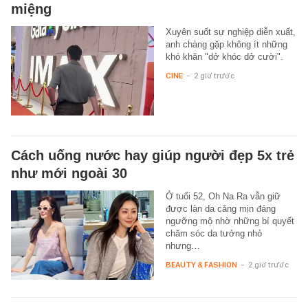
miệng
Xuyên suốt sự nghiệp diễn xuất,
anh chàng gặp không ít những
khó khăn "dở khóc dở cười".
CINE
-
2 giờ trước
Cách uống nước hay giúp người đẹp 5x trẻ
như mới ngoài 30
Ở tuổi 52, Oh Na Ra vẫn giữ
được làn da căng mịn đáng
ngưỡng mộ nhờ những bí quyết
chăm sóc da tưởng nhỏ
nhưng…
BEAUTY & FASHION
-
2 giờ trước