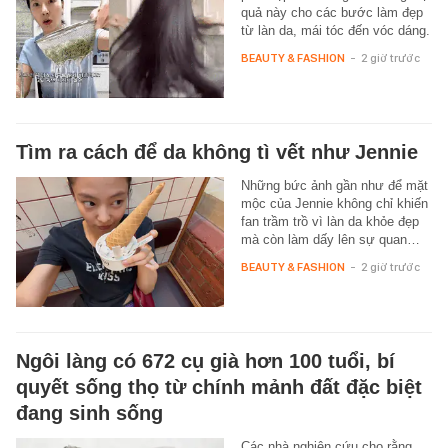
quả này cho các bước làm đẹp
từ làn da, mái tóc đến vóc dáng.
BEAUTY & FASHION
-
2 giờ trước
Tìm ra cách để da không tì vết như Jennie
Những bức ảnh gần như để mặt
mộc của Jennie không chỉ khiến
fan trầm trồ vì làn da khỏe đẹp
mà còn làm dấy lên sự quan…
BEAUTY & FASHION
-
2 giờ trước
Ngôi làng có 672 cụ già hơn 100 tuổi, bí
quyết sống thọ từ chính mảnh đất đặc biệt
đang sinh sống
Các nhà nghiên cứu cho rằng,