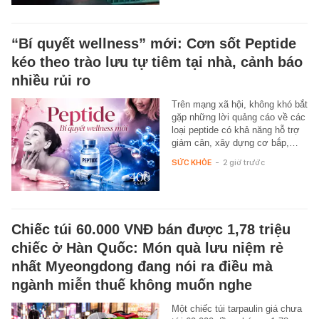
“Bí quyết wellness” mới: Cơn sốt Peptide
kéo theo trào lưu tự tiêm tại nhà, cảnh báo
nhiều rủi ro
Trên mạng xã hội, không khó bắt
gặp những lời quảng cáo về các
loại peptide có khả năng hỗ trợ
giảm cân, xây dựng cơ bắp,…
SỨC KHỎE
-
2 giờ trước
Chiếc túi 60.000 VNĐ bán được 1,78 triệu
chiếc ở Hàn Quốc: Món quà lưu niệm rẻ
nhất Myeongdong đang nói ra điều mà
ngành miễn thuế không muốn nghe
Một chiếc túi tarpaulin giá chưa