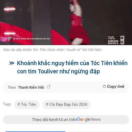
Màn đu dây khiến Tóc Tiên thừa nhận “muốn ói” khi thể hiện
Khoảnh khắc nguy hiểm của Tóc Tiên khiến
con tim Touliver như ngừng đập
Copy link
Theo
Thanh Niên Việt
Tags
Tóc Tiên
Chị Đẹp Đạp Gió 2024
Theo dõi Kenh14.vn trên