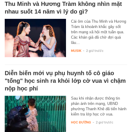
Thu Minh và Hương Tràm không nhìn mặt
nhau suốt 14 năm vì lý do gì?
Cái ôm của Thu Minh và Hương
Tràm là khoảnh khắc gây sốt
trên mạng xã hội một tuần qua.
Các khán giả đã chờ đợi quá
lâu…
MUSIK
-
2 giờ trước
Diễn biến mới vụ phụ huynh tố cô giáo
"tống" học sinh ra khỏi lớp cờ vua vì chậm
nộp học phí
Sau khi nhận được thông tin
phản ánh trên mạng, UBND
phường Thanh Khê đã tiến hành
kiểm tra lớp học cờ vua.
HỌC ĐƯỜNG
-
2 giờ trước