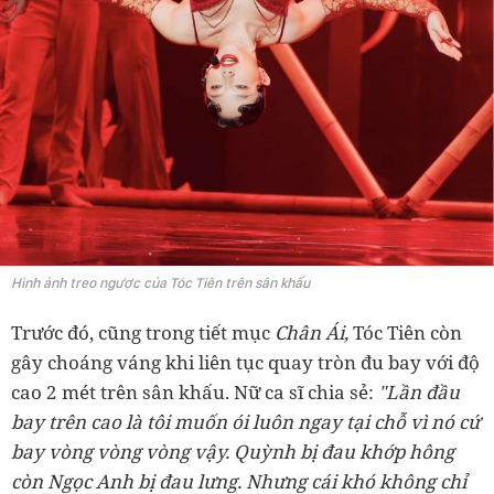
Hình ảnh treo ngược của Tóc Tiên trên sân khấu
Trước đó, cũng trong tiết mục
Chân Ái,
Tóc Tiên còn
gây choáng váng khi liên tục quay tròn đu bay với độ
cao 2 mét trên sân khấu. Nữ ca sĩ chia sẻ:
"Lần đầu
bay trên cao là tôi muốn ói luôn ngay tại chỗ vì nó cứ
bay vòng vòng vòng vậy. Quỳnh bị đau khớp hông
còn Ngọc Anh bị đau lưng. Nhưng cái khó không chỉ