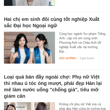
Hai chị em sinh đôi cùng tốt nghiệp Xuất
sắc Đại học Ngoại ngữ
Cùng học ngành Sư phạm Tiếng
Anh, cặp chị em song sinh
Phương Anh và Châu Anh tốt
nghiệp Xuất sắc tại trường
Đại…
HỌC ĐƯỜNG
-
3 giờ trước
Loại quả bán đầy ngoài chợ: Phụ nữ Việt
thi nhau ủ tóc óng mượt, phái đẹp Hàn lại
mê làm nước uống "chống già", tiêu mỡ
giảm cân
Không chỉ phụ nữ Việt mà cả
phái đẹp Hàn cũng tin tưởng loại