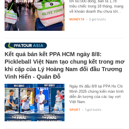
tới 60.000 đồng, bán ra 1,78
triệu chiếc trong 18 tháng, mang
về khoản doanh thu chưa tới…
MONEY.14
-
2 giờ trước
Kết quả bán kết PPA HCM ngày 8/8:
Pickleball Việt Nam tạo chung kết trong mơ
khi cặp của Lý Hoàng Nam đối đầu Trương
Vinh Hiển - Quân Đỗ
Ngày thi đấu 8/8 tại PPA Ho Chi
Minh 2026 chứng kiến màn trình
diễn ấn tượng của các tay vợt
Việt Nam.
SPORT
-
1 giờ trước