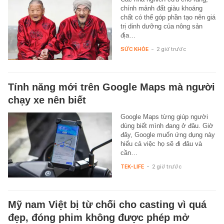
chính mảnh đất giàu khoáng
chất có thể góp phần tạo nên giá
trị dinh dưỡng của nông sản
địa…
SỨC KHỎE
-
2 giờ trước
Tính năng mới trên Google Maps mà người
chạy xe nên biết
Google Maps từng giúp người
dùng biết mình đang ở đâu. Giờ
đây, Google muốn ứng dụng này
hiểu cả việc họ sẽ đi đâu và
cần…
TEK-LIFE
-
2 giờ trước
Mỹ nam Việt bị từ chối cho casting vì quá
đẹp, đóng phim không được phép mở