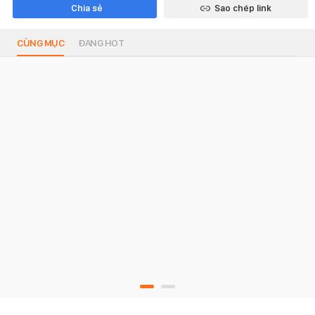
Chia sẻ
Sao chép link
CÙNG MỤC
ĐANG HOT