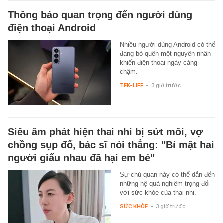
Thông báo quan trọng đến người dùng
điện thoại Android
Nhiều người dùng Android có thể
đang bỏ quên một nguyên nhân
khiến điện thoại ngày càng
chậm.
TEK-LIFE
-
3 giờ trước
Siêu âm phát hiện thai nhi bị sứt môi, vợ
chồng sụp đổ, bác sĩ nói thẳng: "Bí mật hai
người giấu nhau đã hại em bé"
Sự chủ quan này có thể dẫn đến
những hệ quả nghiêm trọng đối
với sức khỏe của thai nhi.
SỨC KHỎE
-
3 giờ trước