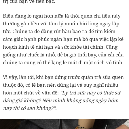
trị của bạn về tiền bạc.
Điều đáng lo ngại hơn nữa là thói quen chi tiêu này
thường gắn liền với tâm lý muốn hài lòng ngay lập
tức. Chúng ta dễ dàng rút hầu bao ra để tìm kiếm
cảm giác hạnh phúc ngắn hạn mà bỏ qua việc lập kế
hoạch kinh tế dài hạn và sức khỏe tài chính. Cũng
giống như chiếc lá nhỏ, dễ bị gió thổi bay, của cải của
chúng ta cũng có thể lặng lẽ mất đi một cách vô tình.
Vì vậy, lần tới, khi bạn đứng trước quán trà sữa quen
thuộc đó, có lẽ bạn nên dừng lại và suy nghĩ nhiều
hơn một chút về vấn đề:
"Ly trà sữa này có thực sự
đáng giá không? Nếu mình không uống ngày hôm
nay thì có sao không?".