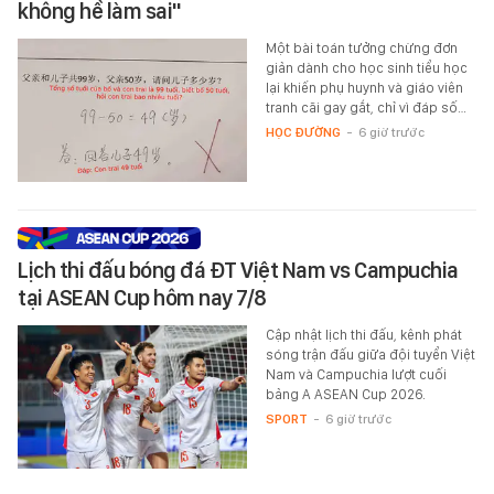
không hề làm sai"
Một bài toán tưởng chừng đơn
giản dành cho học sinh tiểu học
lại khiến phụ huynh và giáo viên
tranh cãi gay gắt, chỉ vì đáp số…
HỌC ĐƯỜNG
-
6 giờ trước
Lịch thi đấu bóng đá ĐT Việt Nam vs Campuchia
tại ASEAN Cup hôm nay 7/8
Cập nhật lịch thi đấu, kênh phát
sóng trận đấu giữa đội tuyển Việt
Nam và Campuchia lượt cuối
bảng A ASEAN Cup 2026.
SPORT
-
6 giờ trước