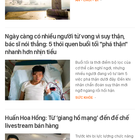
ĂN - CHƠI - ĐI
-
Ngày càng có nhiều người tử vong vì suy thận,
bác sĩ nói thẳng: 5 thói quen buổi tối "phá thận"
nhanh hơn nhịn tiểu
Buổi tối là thời điểm bộ lọc của
cơ thể cần nghỉ ngơi, nhưng
nhiều người đang vô tư làm 5
việc phá thận dưới đây. Đến khi
nhận chẩn đoán suy thận mới
ngỡ ngàng rồi hối hận.
SỨC KHỎE
-
Huấn Hoa Hồng: Từ ‘giang hồ mạng’ đến đế chế
livestream bán hàng
Trước khi bị lực lượng chức năng