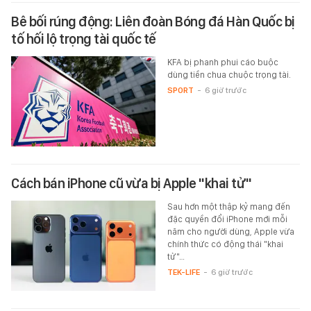
Bê bối rúng động: Liên đoàn Bóng đá Hàn Quốc bị
tố hối lộ trọng tài quốc tế
KFA bị phanh phui cáo buộc
dùng tiền chua chuộc trọng tài.
SPORT
-
6 giờ trước
Cách bán iPhone cũ vừa bị Apple "khai tử"
Sau hơn một thập kỷ mang đến
đặc quyền đổi iPhone mới mỗi
năm cho người dùng, Apple vừa
chính thức có động thái "khai
tử"…
TEK-LIFE
-
6 giờ trước