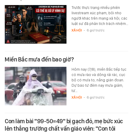
Trước thực trạng nhiều phiên
livestream xúc phạm, bôi nhọ
người khác trên mạng xã hội, các
luật sư đã phân tích trách nhiệm…
XÃ HỘI
-
6 giờ trước
Miền Bắc mưa đến bao giờ?
Hôm nay (7/8), miền Bắc tiếp tục
có mưa rào và dông rải rác, cục
bộ có mưa to, nắng gián đoạn.
Dự báo từ đêm nay mưa giảm,
từ…
XÃ HỘI
-
6 giờ trước
Con làm bài "99-50=49" bị gạch đỏ, mẹ bức xúc
lên thẳng trường chất vấn giáo viên: "Con tôi