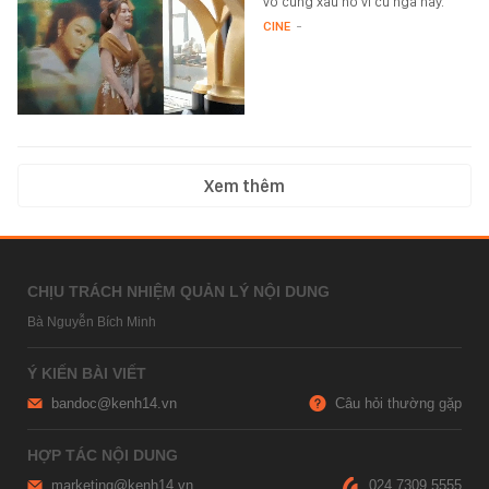
vô cùng xấu hổ vì cú ngã này.
CINE
-
Xem thêm
CHỊU TRÁCH NHIỆM QUẢN LÝ NỘI DUNG
Bà Nguyễn Bích Minh
Ý KIẾN BÀI VIẾT
bandoc@kenh14.vn
Câu hỏi thường gặp
HỢP TÁC NỘI DUNG
marketing@kenh14.vn
024 7309 5555