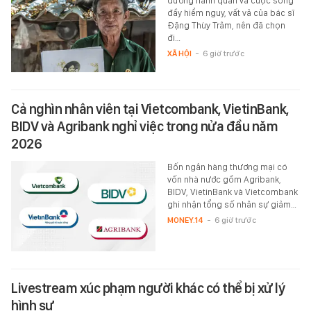
đường hành quân và cuộc sống
đầy hiểm nguy, vất vả của bác sĩ
Đặng Thùy Trâm, nên đã chọn
đi…
XÃ HỘI
-
6 giờ trước
Cả nghìn nhân viên tại Vietcombank, VietinBank,
BIDV và Agribank nghỉ việc trong nửa đầu năm
2026
Bốn ngân hàng thương mại có
vốn nhà nước gồm Agribank,
BIDV, VietinBank và Vietcombank
ghi nhận tổng số nhân sự giảm…
MONEY.14
-
6 giờ trước
Livestream xúc phạm người khác có thể bị xử lý
hình sự