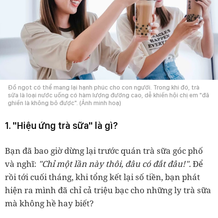
Đồ ngọt có thể mang lại hạnh phúc cho con người. Trong khi đó, trà
sữa là loại nước uống có hàm lượng đường cao, dễ khiến hội chị em "đã
ghiền là không bỏ được". (Ảnh minh hoạ)
1. "Hiệu ứng trà sữa" là gì?
Bạn đã bao giờ dừng lại trước quán trà sữa góc phố
và nghĩ:
"Chỉ một lần này thôi, đâu có đắt đâu!".
Để
rồi tới cuối tháng, khi tổng kết lại số tiền, bạn phát
hiện ra mình đã chỉ cả triệu bạc cho những ly trà sữa
mà không hề hay biết?