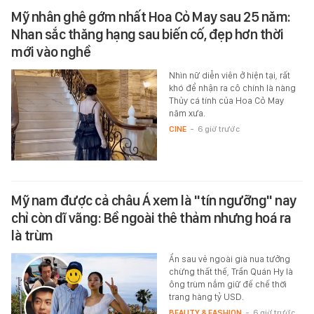
Mỹ nhân ghê gớm nhất Hoa Cỏ May sau 25 năm:
Nhan sắc thăng hạng sau biến cố, đẹp hơn thời
mới vào nghề
Nhìn nữ diễn viên ở hiện tại, rất
khó để nhận ra cô chính là nàng
Thủy cá tính của Hoa Cỏ May
năm xưa.
CINE
-
6 giờ trước
Mỹ nam được cả châu Á xem là "tín ngưỡng" nay
chỉ còn dĩ vãng: Bề ngoài thê thảm nhưng hoá ra
là trùm
Ẩn sau vẻ ngoài già nua tưởng
chừng thất thế, Trần Quán Hy là
ông trùm nắm giữ đế chế thời
trang hàng tỷ USD.
BEAUTY & FASHION
-
6 giờ trước