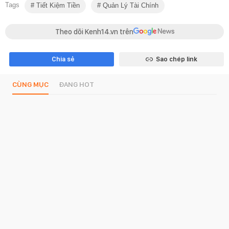
Tags
Tiết Kiệm Tiền
Quản Lý Tài Chính
Theo dõi Kenh14.vn trên
Chia sẻ
Sao chép link
CÙNG MỤC
ĐANG HOT