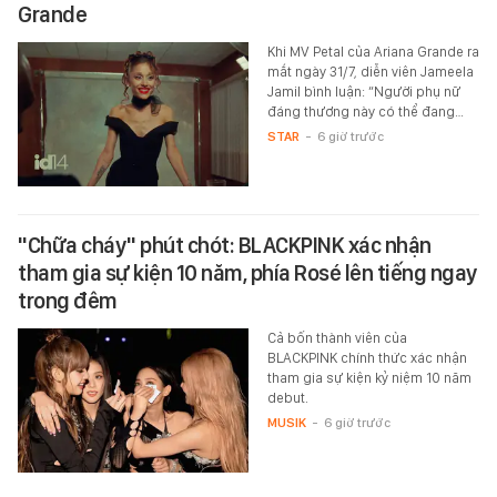
Grande
Khi MV Petal của Ariana Grande ra
mắt ngày 31/7, diễn viên Jameela
Jamil bình luận: “Người phụ nữ
đáng thương này có thể đang…
STAR
-
6 giờ trước
"Chữa cháy" phút chót: BLACKPINK xác nhận
tham gia sự kiện 10 năm, phía Rosé lên tiếng ngay
trong đêm
Cả bốn thành viên của
BLACKPINK chính thức xác nhận
tham gia sự kiện kỷ niệm 10 năm
debut.
MUSIK
-
6 giờ trước