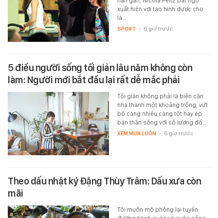
hàn gắn, Nicola Peltz bất ngờ
xuất hiện với tạo hình được cho
là…
SPORT
-
6 giờ trước
5 điều người sống tối giản lâu năm không còn
làm: Người mới bắt đầu lại rất dễ mắc phải
Tối giản không phải là biến căn
nhà thành một khoảng trống, vứt
bỏ càng nhiều càng tốt hay ép
bản thân sống với số lượng đồ…
XEM MUA LUÔN
-
6 giờ trước
Theo dấu nhật ký Đặng Thùy Trâm: Dấu xưa còn
mãi
Tôi muốn mô phỏng lại tuyến