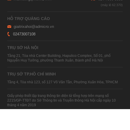
HỖ TRỢ QUẢNG CÁO
giaitrixahoi@admicro.vn
02473007108
TRỤ SỞ HÀ NỘI
Tầng 21, Tòa nhà Center Building, Hapulico Complex, Số 01, phố
Nguyễn Huy Tưởng, phường Thanh Xuân, thành phố Hà Nội
TRỤ SỞ TP.HỒ CHÍ MINH
Tầng 4, Tòa nhà 123, số 127 Võ Văn Tần, Phường Xuân Hòa, TPHCM
Giấy phép thiết lập trang thông tin điện tử tổng hợp trên mạng số
2215/GP-TTĐT do Sở Thông tin và Truyền thông Hà Nội cấp ngày 10
tháng 4 năm 2019
© Copyright 2007 - 2026 – Công ty Cổ phần VCCorp