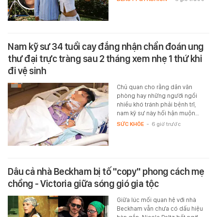
Nam kỹ sư 34 tuổi cay đắng nhận chẩn đoán ung
thư đại trực tràng sau 2 tháng xem nhẹ 1 thứ khi
đi vệ sinh
Chủ quan cho rằng dân văn
phòng hay những người ngồi
nhiều khó tránh phải bệnh trĩ,
nam kỹ sư này hối hận muộn…
SỨC KHỎE
-
6 giờ trước
Dâu cả nhà Beckham bị tố "copy" phong cách mẹ
chồng - Victoria giữa sóng gió gia tộc
Giữa lúc mối quan hệ với nhà
Beckham vẫn chưa có dấu hiệu