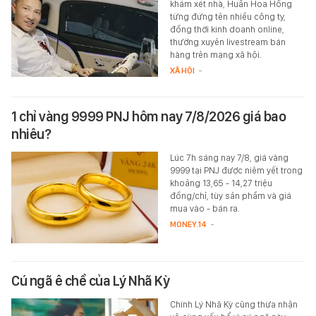
khám xét nhà, Huấn Hoa Hồng
từng đứng tên nhiều công ty,
đồng thời kinh doanh online,
thường xuyên livestream bán
hàng trên mạng xã hội.
XÃ HỘI
-
1 chỉ vàng 9999 PNJ hôm nay 7/8/2026 giá bao
nhiêu?
Lúc 7h sáng nay 7/8, giá vàng
9999 tại PNJ được niêm yết trong
khoảng 13,65 - 14,27 triệu
đồng/chỉ, tùy sản phầm và giá
mua vào - bán ra.
MONEY.14
-
Cú ngã ê chề của Lý Nhã Kỳ
Chính Lý Nhã Kỳ cũng thừa nhận