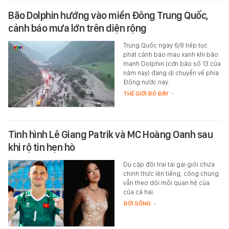
Bão Dolphin hướng vào miền Đông Trung Quốc,
cảnh báo mưa lớn trên diện rộng
Trung Quốc ngày 6/8 tiếp tục
phát cảnh báo màu xanh khi bão
mạnh Dolphin (cơn bão số 13 của
năm nay) đang di chuyển về phía
Đông nước này.
THẾ GIỚI ĐÓ ĐÂY
-
Tình hình Lê Giang Patrik và MC Hoàng Oanh sau
khi rộ tin hẹn hò
Dù cặp đôi trai tài gái giỏi chưa
chính thức lên tiếng, công chúng
vẫn theo dõi mối quan hệ của
của cả hai.
ĐỜI SỐNG
-