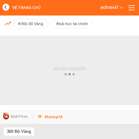
VỀ TRANG CHỦ
MỚI NHẤT
MỚI NHẤT
#360 độ Vàng
#bài học tài chính
Xem thêm
Money.14
360 Độ Vàng