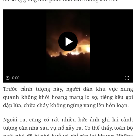
0:00
Trước cảnh tượng này, người dân khu vực xung
quanh không khỏi hoang mang lo sợ, tiếng kêu gọi
dập lửa, chữa cháy không ngừng vang lên hỗn loạn.
Ngoài ra, cũng có rất nhiều bức ảnh ghi lại cảnh
tượng căn nhà sau vụ nổ xảy ra. Có thể thấy, toàn bộ
ngôi nhà đã bị phá huỷ và chỉ còn lại khung. Những