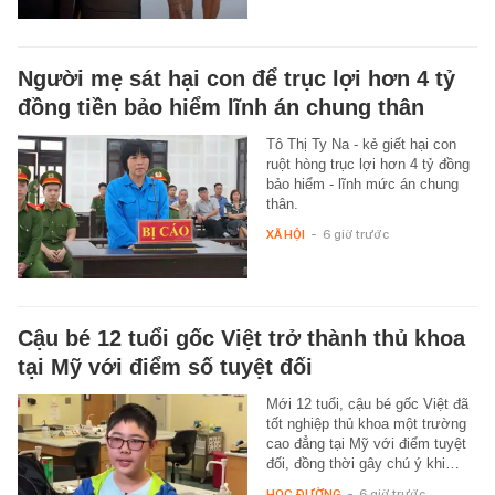
Người mẹ sát hại con để trục lợi hơn 4 tỷ
đồng tiền bảo hiểm lĩnh án chung thân
Tô Thị Ty Na - kẻ giết hại con
ruột hòng trục lợi hơn 4 tỷ đồng
bảo hiểm - lĩnh mức án chung
thân.
XÃ HỘI
-
6 giờ trước
Cậu bé 12 tuổi gốc Việt trở thành thủ khoa
tại Mỹ với điểm số tuyệt đối
Mới 12 tuổi, cậu bé gốc Việt đã
tốt nghiệp thủ khoa một trường
cao đẳng tại Mỹ với điểm tuyệt
đối, đồng thời gây chú ý khi…
HỌC ĐƯỜNG
-
6 giờ trước