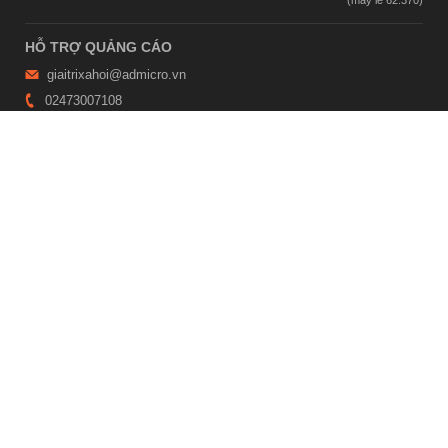
HỖ TRỢ QUẢNG CÁO
giaitrixahoi@admicro.vn
02473007108
TRỤ SỞ HÀ NỘI
Tầng 21, Tòa nhà Center Building, Hapulico Complex, Số 01, phố
Nguyễn Huy Tưởng, phường Thanh Xuân, thành phố Hà Nội
TRỤ SỞ TP.HỒ CHÍ MINH
Tầng 4, Tòa nhà 123, số 127 Võ Văn Tần, Phường Xuân Hòa, TPHCM
Giấy phép thiết lập trang thông tin điện tử tổng hợp trên mạng số
2215/GP-TTĐT do Sở Thông tin và Truyền thông Hà Nội cấp ngày 10
tháng 4 năm 2019
© Copyright 2007 - 2026 – Công ty Cổ phần VCCorp