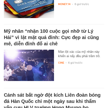
MONEY.14
-
6 giờ trước
Mỹ nhân “nhận 100 cuộc gọi nhỡ từ Lý
Hải” vì lật mặt quá đỉnh: Cực đẹp ai cũng
mê, diễn đỉnh đố ai chê
Màn lột xác của mỹ nhân này
khiến ai nấy đều phải trầm trồ.
CINE
-
6 giờ trước
Cảnh sát bất ngờ đột kích Liên đoàn bóng
đá Hàn Quốc chỉ một ngày sau khi thẩm
vấn cựu HLV trưởng Hong Myung-bo