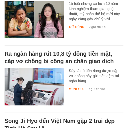
15 tuổi nhưng có hơn 10 năm
kinh nghiệm tham gia nghệ
thuật, mỹ nhân thế hệ mới này
ngày càng gây chú ý với…
ĐỜI SỐNG
-
7 giờ trước
Ra ngân hàng rút 10,8 tỷ đồng tiền mặt,
cặp vợ chồng bị công an chặn giao dịch
Đây là số tiền đang được cặp
vợ chồng này gửi tiết kiệm tại
ngân hàng.
MONEY.14
-
7 giờ trước
Song Ji Hyo đến Việt Nam gặp 2 trai đẹp