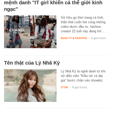
mệnh danh "IT girl khiến cả thế giới kinh
ngạc"
Sở hữu gu thời trang cá tính,
thần thái cuốn hút cùng những
video được đầu tư, fashion
creator 22 tuổi này đang trở…
BEAUTY & FASHION
-
6 giờ trước
Tên thật của Lý Nhã Kỳ
Lý Nhã Kỳ là nghệ danh từ khi
nữ diễn viên "Kiều nữ và đại
gia" bước chân vào showbiz.
STAR
-
6 giờ trước