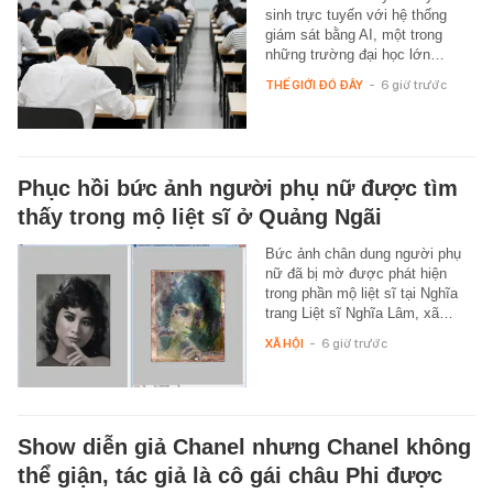
sinh trực tuyến với hệ thống
giám sát bằng AI, một trong
những trường đại học lớn…
THẾ GIỚI ĐÓ ĐÂY
-
6 giờ trước
Phục hồi bức ảnh người phụ nữ được tìm
thấy trong mộ liệt sĩ ở Quảng Ngãi
Bức ảnh chân dung người phụ
nữ đã bị mờ được phát hiện
trong phần mộ liệt sĩ tại Nghĩa
trang Liệt sĩ Nghĩa Lâm, xã…
XÃ HỘI
-
6 giờ trước
Show diễn giả Chanel nhưng Chanel không
thể giận, tác giả là cô gái châu Phi được