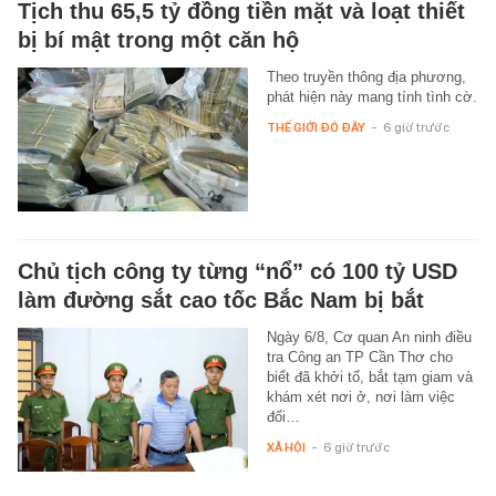
Tịch thu 65,5 tỷ đồng tiền mặt và loạt thiết
bị bí mật trong một căn hộ
Theo truyền thông địa phương,
phát hiện này mang tính tình cờ.
THẾ GIỚI ĐÓ ĐÂY
-
6 giờ trước
Chủ tịch công ty từng “nổ” có 100 tỷ USD
làm đường sắt cao tốc Bắc Nam bị bắt
Ngày 6/8, Cơ quan An ninh điều
tra Công an TP Cần Thơ cho
biết đã khởi tố, bắt tạm giam và
khám xét nơi ở, nơi làm việc
đối…
XÃ HỘI
-
6 giờ trước