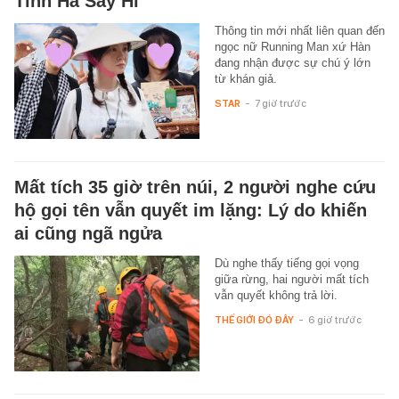
Tinh Hà Say Hi
Thông tin mới nhất liên quan đến
ngọc nữ Running Man xứ Hàn
đang nhận được sự chú ý lớn
từ khán giả.
STAR
-
7 giờ trước
Mất tích 35 giờ trên núi, 2 người nghe cứu
hộ gọi tên vẫn quyết im lặng: Lý do khiến
ai cũng ngã ngửa
Dù nghe thấy tiếng gọi vọng
giữa rừng, hai người mất tích
vẫn quyết không trả lời.
THẾ GIỚI ĐÓ ĐÂY
-
6 giờ trước