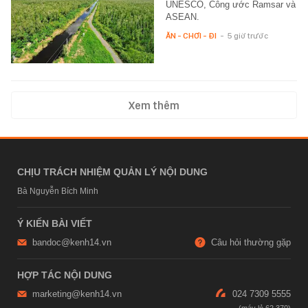
UNESCO, Công ước Ramsar và
ASEAN.
ĂN - CHƠI - ĐI
-
5 giờ trước
Xem thêm
CHỊU TRÁCH NHIỆM QUẢN LÝ NỘI DUNG
Bà Nguyễn Bích Minh
Ý KIẾN BÀI VIẾT
bandoc@kenh14.vn
Câu hỏi thường gặp
HỢP TÁC NỘI DUNG
marketing@kenh14.vn
024 7309 5555