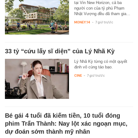
tại Vin New Horizon, cả ba
người con của tỷ phú Phạm
Nhật Vượng đều đã tham gia…
MONEY.14
-
7 giờ trước
33 tỷ “cứu lấy sĩ diện” của Lý Nhã Kỳ
Lý Nhã Kỳ từng có một quyết
định vô cùng táo bạo.
CINE
-
7 giờ trước
Bé gái 4 tuổi đã kiếm tiền, 10 tuổi đóng
phim Trấn Thành: Nay lột xác ngoạn mục,
dự đoán sớm thành mỹ nhân