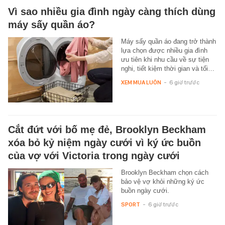
Vì sao nhiều gia đình ngày càng thích dùng
máy sấy quần áo?
Máy sấy quần áo đang trở thành
lựa chọn được nhiều gia đình
ưu tiên khi nhu cầu về sự tiện
nghi, tiết kiệm thời gian và tối…
XEM MUA LUÔN
-
6 giờ trước
Cắt đứt với bố mẹ đẻ, Brooklyn Beckham
xóa bỏ kỷ niệm ngày cưới vì ký ức buồn
của vợ với Victoria trong ngày cưới
Brooklyn Beckham chọn cách
bảo vệ vợ khỏi những ký ức
buồn ngày cưới.
SPORT
-
6 giờ trước