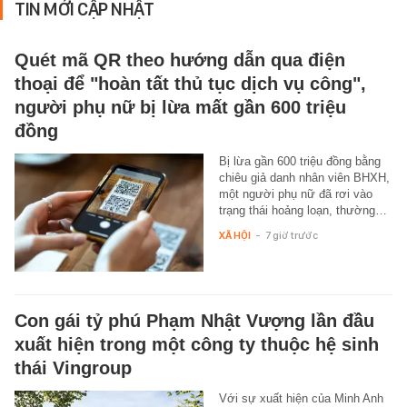
TIN MỚI CẬP NHẬT
Quét mã QR theo hướng dẫn qua điện
thoại để "hoàn tất thủ tục dịch vụ công",
người phụ nữ bị lừa mất gần 600 triệu
đồng
Bị lừa gần 600 triệu đồng bằng
chiêu giả danh nhân viên BHXH,
một người phụ nữ đã rơi vào
trạng thái hoảng loạn, thường…
XÃ HỘI
-
7 giờ trước
Con gái tỷ phú Phạm Nhật Vượng lần đầu
xuất hiện trong một công ty thuộc hệ sinh
thái Vingroup
Với sự xuất hiện của Minh Anh