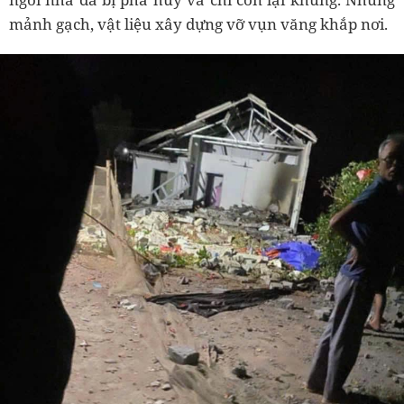
mảnh gạch, vật liệu xây dựng vỡ vụn văng khắp nơi.