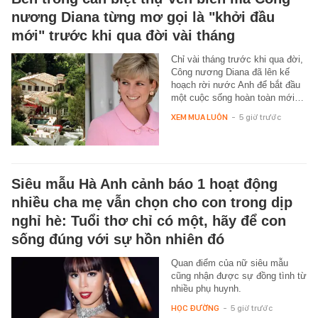
nương Diana từng mơ gọi là "khởi đầu
mới" trước khi qua đời vài tháng
Chỉ vài tháng trước khi qua đời,
Công nương Diana đã lên kế
hoạch rời nước Anh để bắt đầu
một cuộc sống hoàn toàn mới…
XEM MUA LUÔN
-
5 giờ trước
Siêu mẫu Hà Anh cảnh báo 1 hoạt động
nhiều cha mẹ vẫn chọn cho con trong dịp
nghỉ hè: Tuổi thơ chỉ có một, hãy để con
sống đúng với sự hồn nhiên đó
Quan điểm của nữ siêu mẫu
cũng nhận được sự đồng tình từ
nhiều phụ huynh.
HỌC ĐƯỜNG
-
5 giờ trước