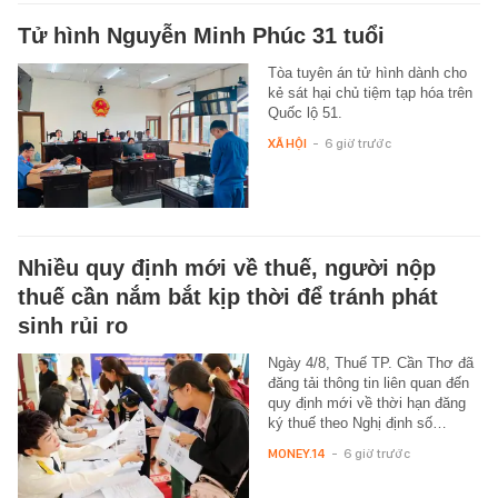
Tử hình Nguyễn Minh Phúc 31 tuổi
Tòa tuyên án tử hình dành cho
kẻ sát hại chủ tiệm tạp hóa trên
Quốc lộ 51.
XÃ HỘI
-
6 giờ trước
Nhiều quy định mới về thuế, người nộp
thuế cần nắm bắt kịp thời để tránh phát
sinh rủi ro
Ngày 4/8, Thuế TP. Cần Thơ đã
đăng tải thông tin liên quan đến
quy định mới về thời hạn đăng
ký thuế theo Nghị định số…
MONEY.14
-
6 giờ trước