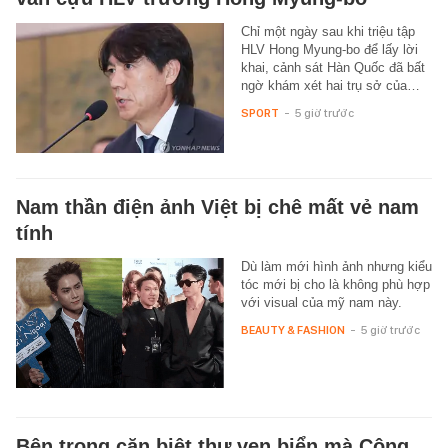
Chỉ một ngày sau khi triệu tập
HLV Hong Myung-bo để lấy lời
khai, cảnh sát Hàn Quốc đã bất
ngờ khám xét hai trụ sở của…
SPORT
-
5 giờ trước
Nam thần điện ảnh Việt bị chê mất vẻ nam
tính
Dù làm mới hình ảnh nhưng kiểu
tóc mới bị cho là không phù hợp
với visual của mỹ nam này.
BEAUTY & FASHION
-
5 giờ trước
Bên trong căn biệt thự ven biển mà Công