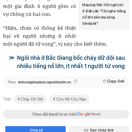
một gia đình 4 người gồm có
Máy bay YAK-130 nghi rơi
ở Đắk Lắk: "Tôi nghe tiếng
vợ chồng và hai con.
nổ lớn bên kia sông
Sêrêpôk"
“Hiện, chưa có thống kê thiệt
hại về người nhưng ít nhất
một người đã tử vong”, vị này cho biết thêm.
Ngôi nhà ở Bắc Giang bốc cháy dữ dội sau
nhiều tiếng nổ lớn, ít nhất 1 người tử vong
Copy link
Theo
doisongphapluat.nguoiduatin.vn
Tags
Cháy Dữ Dội
Cứu Hộ Cứu Nạn
Theo dõi Kenh14.vn trên
Chia sẻ
Sao chép link