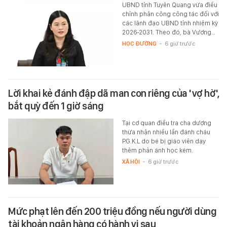
UBND tỉnh Tuyên Quang vừa điều
chỉnh phân công công tác đối với
các lãnh đạo UBND tỉnh nhiệm kỳ
2026-2031. Theo đó, bà Vương…
HỌC ĐƯỜNG
-
6 giờ trước
Lời khai kẻ đánh đập dã man con riêng của 'vợ hờ',
bắt quỳ đến 1 giờ sáng
Tại cơ quan điều tra cha dượng
thừa nhận nhiều lần đánh cháu
P.G.K.L do bé bị giáo viên dạy
thêm phản ánh học kém.
XÃ HỘI
-
6 giờ trước
Mức phạt lên đến 200 triệu đồng nếu người dùng
tài khoản ngân hàng có hành vi sau