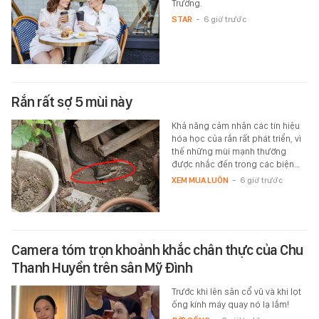
Trường.
STAR
-
6 giờ trước
Rắn rất sợ 5 mùi này
Khả năng cảm nhận các tín hiệu
hóa học của rắn rất phát triển, vì
thế những mùi mạnh thường
được nhắc đến trong các biện…
XEM MUA LUÔN
-
6 giờ trước
Camera tóm trọn khoảnh khắc chân thực của Chu
Thanh Huyền trên sân Mỹ Đình
Trước khi lên sân cổ vũ và khi lọt
ống kính máy quay nó lạ lắm!