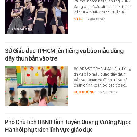
với mọi nhóm nhạc, nhưng BLINK
đang phải "cầu xin" chính 4 thành
viên BLACKPINK rằng: "Biết là…
STAR
-
7 giờ trước
Sở Giáo dục TPHCM lên tiếng vụ bảo mẫu dùng
dây thun bắn vào trẻ
Sở GD&ĐT TPHCM đã nắm thông
tin vụ bảo mẫu dùng dây thun
bắn vào chân và đánh trẻ và sẽ
chấn chỉnh toàn bộ các cơ sở…
HỌC ĐƯỜNG
-
6 giờ trước
Phó Chủ tịch UBND tỉnh Tuyên Quang Vương Ngọc
Hà thôi phụ trách lĩnh vực giáo dục