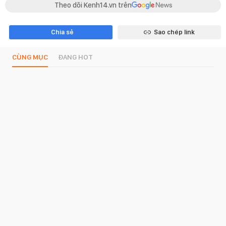
Theo dõi Kenh14.vn trên
Chia sẻ
Sao chép link
CÙNG MỤC
ĐANG HOT