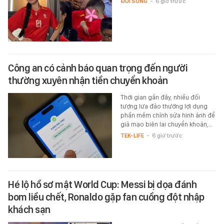
ĐỜI SỐNG
-
6 giờ trước
Công an có cảnh báo quan trọng đến người
thường xuyên nhận tiền chuyển khoản
Thời gian gần đây, nhiều đối
tượng lừa đảo thường lợi dụng
phần mềm chỉnh sửa hình ảnh để
giả mạo biên lai chuyển khoản,…
TEK-LIFE
-
6 giờ trước
Hé lộ hồ sơ mật World Cup: Messi bị dọa đánh
bom liều chết, Ronaldo gặp fan cuồng đột nhập
khách sạn