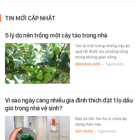
TIN MỚI CẬP NHẬT
5 lý do nên trồng một cây táo trong nhà
Táo là một trong những cây ăn
quả rất được ưa chuộng tồng
trong không gian sống.
XEM MUA LUÔN
-
7 giờ trước
Vì sao ngày càng nhiều gia đình thích đặt 1 lọ dầu
gió trong nhà vệ sinh?
Bạn sẽ tiếc hùi hụi vì chưa áp
dụng mẹo này.
SỨC KHỎE
-
7 giờ trước