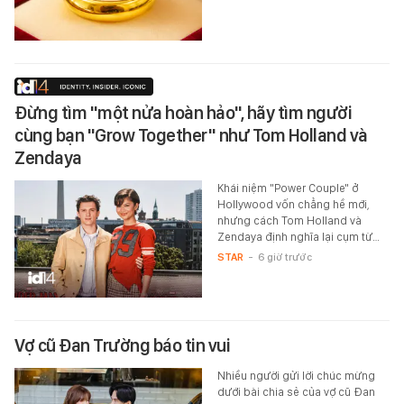
Đừng tìm "một nửa hoàn hảo", hãy tìm người
cùng bạn "Grow Together" như Tom Holland và
Zendaya
Khái niệm "Power Couple" ở
Hollywood vốn chẳng hề mới,
nhưng cách Tom Holland và
Zendaya định nghĩa lại cụm từ…
STAR
-
6 giờ trước
Vợ cũ Đan Trường báo tin vui
Nhiều người gửi lời chúc mừng
dưới bài chia sẻ của vợ cũ Đan