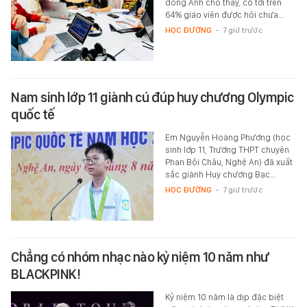
đồng Anh cho thấy, có tới trên
64% giáo viên được hỏi chưa…
HỌC ĐƯỜNG
-
7 giờ trước
Nam sinh lớp 11 giành cú đúp huy chương Olympic
quốc tế
Em Nguyễn Hoàng Phương (học
sinh lớp 11, Trường THPT chuyên
Phan Bội Châu, Nghệ An) đã xuất
sắc giành Huy chương Bạc…
HỌC ĐƯỜNG
-
7 giờ trước
Chẳng có nhóm nhạc nào kỷ niệm 10 năm như
BLACKPINK!
Kỷ niệm 10 năm là dịp đặc biệt