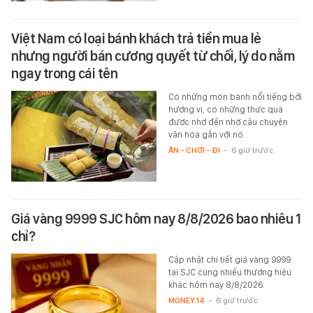
Việt Nam có loại bánh khách trả tiền mua lẻ
nhưng người bán cương quyết từ chối, lý do nằm
ngay trong cái tên
Có những món bánh nổi tiếng bởi
hương vị, có những thức quà
được nhớ đến nhờ câu chuyện
văn hóa gắn với nó.
ĂN - CHƠI - ĐI
-
6 giờ trước
Giá vàng 9999 SJC hôm nay 8/8/2026 bao nhiêu 1
chỉ?
Cập nhật chi tiết giá vàng 9999
tại SJC cùng nhiều thương hiệu
khác hôm nay 8/8/2026.
MONEY.14
-
6 giờ trước