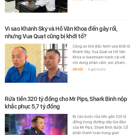
Vì sao Khánh Sky và Hồ Văn Khoa đến gây rối,
nhưng Vua Quạt cũng bị khởi tố?
Công an tỉnh Bắc Ninh vừa khởi tố
Khánh Sky, Vua Quạt và Hồ Văn
Khoa vì livestream tranh cãi với
nội dung phản cảm, xúc phạm…
XÃ HỘI
-
5 giờ trước
Rửa tiền 320 tỷ đồng cho Mr Pips, Shark Bình nộp
khắc phục 5,7 tỷ đồng
Bị cáo buộc rửa tiền gần 320 tỷ
đồng trong đường dây lừa đảo
của Mr Pips, Shark Bình được Cổ
phần thanh toan trung gian