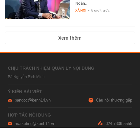
Ngân…
XÃ HỘI
-
5 giờ trước
Xem thêm
CHỊU TRÁCH NHIỆM QUẢN LÝ NỘI DUNG
Bà Nguyễn Bích Minh
Ý KIẾN BÀI VIẾT
bandoc@kenh14.vn
Câu hỏi thường gặp
HỢP TÁC NỘI DUNG
marketing@kenh14.vn
024 7309 5555