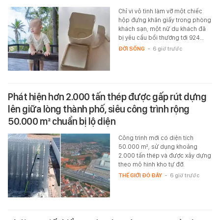
Chỉ vì vô tình làm vỡ một chiếc
hộp đựng khăn giấy trong phòng
khách sạn, một nữ du khách đã
bị yêu cầu bồi thường tới 924…
ĐỜI SỐNG
-
6 giờ trước
Phát hiện hơn 2.000 tấn thép được gấp rút dựng
lên giữa lòng thành phố, siêu công trình rộng
50.000 m² chuẩn bị lộ diện
Công trình mới có diện tích
50.000 m², sử dụng khoảng
2.000 tấn thép và được xây dựng
theo mô hình kho tự đỡ.
THẾ GIỚI ĐÓ ĐÂY
-
6 giờ trước