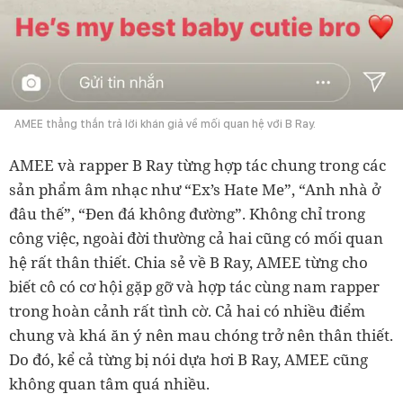
AMEE thẳng thắn trả lời khán giả về mối quan hệ với B Ray.
AMEE và rapper B Ray từng hợp tác chung trong các
sản phẩm âm nhạc như “Ex’s Hate Me”, “Anh nhà ở
đâu thế”, “Đen đá không đường”. Không chỉ trong
công việc, ngoài đời thường cả hai cũng có mối quan
hệ rất thân thiết. Chia sẻ về B Ray, AMEE từng cho
biết cô có cơ hội gặp gỡ và hợp tác cùng nam rapper
trong hoàn cảnh rất tình cờ. Cả hai có nhiều điểm
chung và khá ăn ý nên mau chóng trở nên thân thiết.
Do đó, kể cả từng bị nói dựa hơi B Ray, AMEE cũng
không quan tâm quá nhiều.