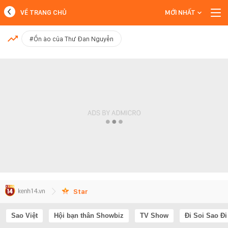
VỀ TRANG CHỦ
MỚI NHẤT
MỚI NHẤT
#Ồn ào của Thư Đan Nguyễn
Xem thêm
Star
Sao Việt
Hội bạn thân Showbiz
TV Show
Đi Soi Sao Đi