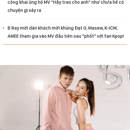
công khai ủng hộ MV “Hãy trao cho anh” như chưa hề có
chuyện gì xảy ra
B Ray mời dàn khách mời khủng Đạt G, Masew, K-ICM,
AMEE tham gia vào MV đầu tiên sau "phốt" với fan Kpop!