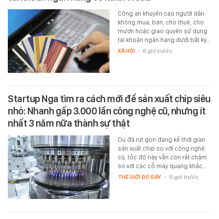
Công an khuyến cáo người dân
không mua, bán, cho thuê, cho
mượn hoặc giao quyền sử dụng
tài khoản ngân hàng dưới bất kỳ…
XÃ HỘI
-
6 giờ trước
Startup Nga tìm ra cách mới để sản xuất chip siêu
nhỏ: Nhanh gấp 3.000 lần công nghệ cũ, nhưng ít
nhất 3 năm nữa thành sự thật
Dù đã rút gọn đáng kể thời gian
sản xuất chip so với công nghệ
cũ, tốc độ này vẫn còn rất chậm
so với các cỗ máy quang khắc…
THẾ GIỚI ĐÓ ĐÂY
-
6 giờ trước