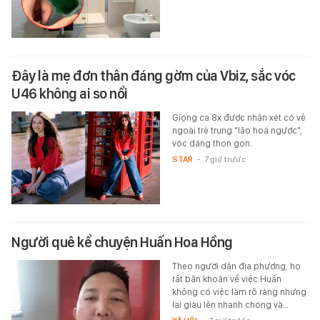
Đây là mẹ đơn thân đáng gờm của Vbiz, sắc vóc
U46 không ai so nổi
Giọng ca 8x được nhận xét có vẻ
ngoài trẻ trung "lão hoá ngược",
vóc dáng thon gọn.
STAR
-
7 giờ trước
Người quê kể chuyện Huấn Hoa Hồng
Theo người dân địa phương, họ
rất băn khoăn về việc Huấn
không có việc làm rõ ràng nhưng
lại giàu lên nhanh chóng và…