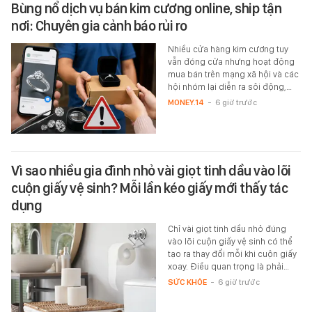
Bùng nổ dịch vụ bán kim cương online, ship tận
nơi: Chuyên gia cảnh báo rủi ro
Nhiều cửa hàng kim cương tuy
vẫn đóng cửa nhưng hoạt động
mua bán trên mạng xã hội và các
hội nhóm lại diễn ra sôi động,…
MONEY.14
-
6 giờ trước
Vì sao nhiều gia đình nhỏ vài giọt tinh dầu vào lõi
cuộn giấy vệ sinh? Mỗi lần kéo giấy mới thấy tác
dụng
Chỉ vài giọt tinh dầu nhỏ đúng
vào lõi cuộn giấy vệ sinh có thể
tạo ra thay đổi mỗi khi cuộn giấy
xoay. Điều quan trọng là phải…
SỨC KHỎE
-
6 giờ trước