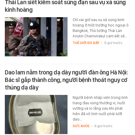
Thái Lan siết kiểm soát súng đạn sau vụ xả súng
kinh hoàng
Chỉ vài giờ sau vụ xả súng kinh
hoàng ở một trường học ngoại ô
Bangkok, Thủ tướng Thái Lan
Anutin Charnvirakul cam kết sẽ…
THẾ GIỚI ĐÓ ĐÂY
-
6 giờ trước
Dao lam nằm trong dạ dày người đàn ông Hà Nội:
Bác sĩ gắp thành công, người bệnh thoát nguy cơ
thủng dạ dày
Người bệnh nhập viện trong tình
trạng đau vùng thượng vị, nuốt
vướng và lo lắng sau khi phát
hiện đã vô tình nuốt phải lưỡi
dao…
SỨC KHỎE
-
6 giờ trước