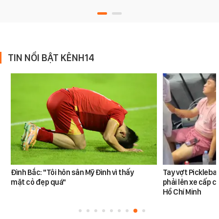
TIN NỔI BẬT KÊNH14
Đình Bắc: "Tôi hôn sân Mỹ Đình vì thấy
Tay vợt Pickleba
mặt cỏ đẹp quá"
phải lên xe cấp c
Hồ Chí Minh