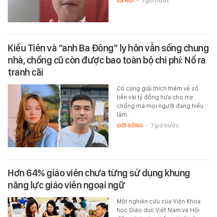
XÃ HỘI
-
7 giờ trước
Kiều Tiên và “anh Ba Đông” ly hôn vẫn sống chung
nhà, chồng cũ còn được bao toàn bộ chi phí: Nổ ra
tranh cãi
Cô cũng giải thích thêm về số
tiền vài tỷ đồng hứa cho mẹ
chồng mà mọi người đang hiểu
lầm.
ĐỜI SỐNG
-
7 giờ trước
Hơn 64% giáo viên chưa từng sử dụng khung
năng lực giáo viên ngoại ngữ
Một nghiên cứu của Viện Khoa
học Giáo dục Việt Nam và Hội