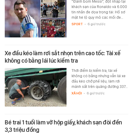
"Đánh bom Messi", đột nhập tại
khách sạn của Ronaldo và 6.000
tin nhắn đe dọa trọng tài: Hồ sơ
mật hé lộ quy mô các mối đe…
SPORT
-
6 giờ trước
Xe đầu kéo làm rơi sắt nhọn trên cao tốc: Tài xế
không có bằng lái lúc kiểm tra
Thời điểm bị kiểm tra, tài xế
không có bằng nhưng vẫn lái xe
đầu kéo chở phế liệu, làm rơi
mảnh sắt trên quãng đường 337…
XÃ HỘI
-
6 giờ trước
Bé trai 1 tuổi làm vỡ hộp giấy, khách sạn đòi đền
3,3 triệu đồng