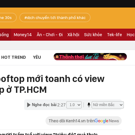
he 30s
dịch chuyển tới thành phố khác
 sống
Money.14
Ăn - Chơi - Đi
Xã hội
Sức khỏe
Tek-life
Học
HOT TREND
YÊU
ooftop mới toanh có view
ẹp ở TP.HCM
2:27
Nghe đọc bài
Theo dõi Kenh14.vn trên
gười trầm trồ với view "triệu đô" quả thực