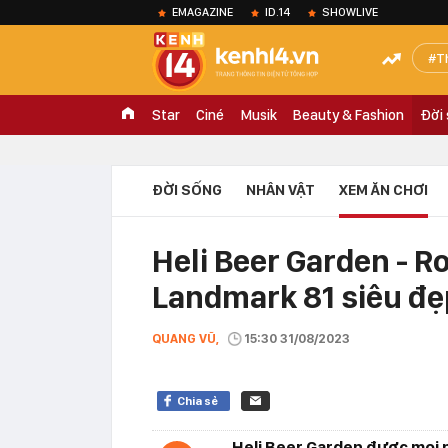
EMAGAZINE
ID.14
SHOWLIVE
T
Star
Ciné
Musik
Beauty & Fashion
Đời
ĐỜI SỐNG
NHÂN VẬT
XEM ĂN CHƠI
Heli Beer Garden - R
Landmark 81 siêu đ
QUANG VŨ,
15:30 31/08/2023
Chia sẻ
Heli Beer Garden được mọi n