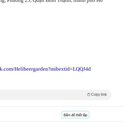
ảng, Phường 25, Quận Bình Thạnh, thành phố Hồ
ok.com/Helibeergarden?mibextid=LQQJ4d
Copy link
Bấm để thiết lập