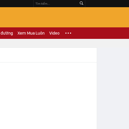
 đường
Xem Mua Luôn
Video