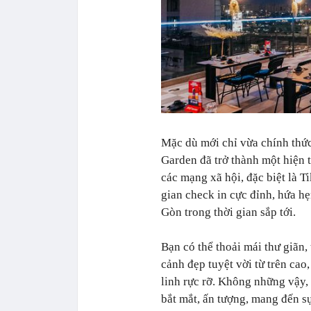
Mặc dù mới chỉ vừa chính thức
Garden đã trở thành một hiện t
các mạng xã hội, đặc biệt là T
gian check in cực đỉnh, hứa h
Gòn trong thời gian sắp tới.
Bạn có thể thoải mái thư giãn
cảnh đẹp tuyệt vời từ trên cao
linh rực rỡ. Không những vậy,
bắt mắt, ấn tượng, mang đến s