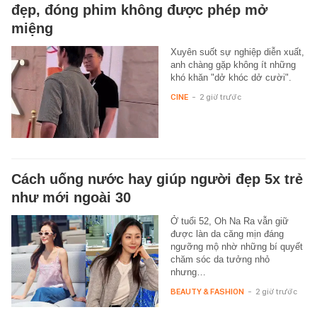
đẹp, đóng phim không được phép mở
miệng
Xuyên suốt sự nghiệp diễn xuất,
anh chàng gặp không ít những
khó khăn "dở khóc dở cười".
CINE
-
2 giờ trước
Cách uống nước hay giúp người đẹp 5x trẻ
như mới ngoài 30
Ở tuổi 52, Oh Na Ra vẫn giữ
được làn da căng mịn đáng
ngưỡng mộ nhờ những bí quyết
chăm sóc da tưởng nhỏ
nhưng…
BEAUTY & FASHION
-
2 giờ trước