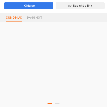
Chia sẻ
Sao chép link
CÙNG MỤC
ĐANG HOT