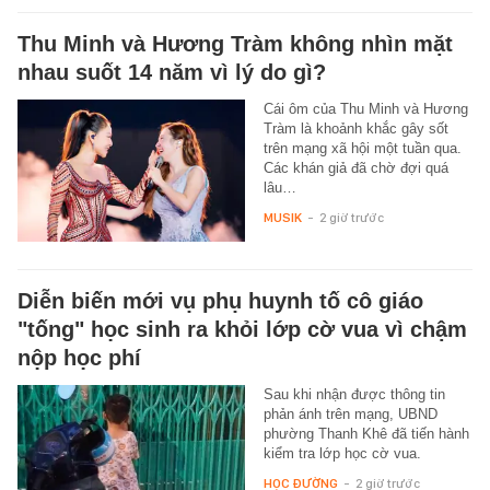
Thu Minh và Hương Tràm không nhìn mặt
nhau suốt 14 năm vì lý do gì?
Cái ôm của Thu Minh và Hương
Tràm là khoảnh khắc gây sốt
trên mạng xã hội một tuần qua.
Các khán giả đã chờ đợi quá
lâu…
MUSIK
-
2 giờ trước
Diễn biến mới vụ phụ huynh tố cô giáo
"tống" học sinh ra khỏi lớp cờ vua vì chậm
nộp học phí
Sau khi nhận được thông tin
phản ánh trên mạng, UBND
phường Thanh Khê đã tiến hành
kiểm tra lớp học cờ vua.
HỌC ĐƯỜNG
-
2 giờ trước