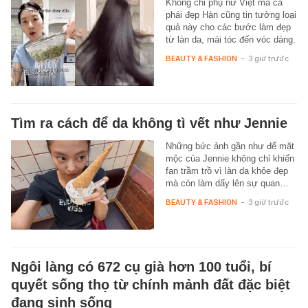
Không chỉ phụ nữ Việt mà cả
phái đẹp Hàn cũng tin tưởng loại
quả này cho các bước làm đẹp
từ làn da, mái tóc đến vóc dáng.
BEAUTY & FASHION
-
3 giờ trước
Tìm ra cách để da không tì vết như Jennie
Những bức ảnh gần như để mặt
mộc của Jennie không chỉ khiến
fan trầm trồ vì làn da khỏe đẹp
mà còn làm dấy lên sự quan…
BEAUTY & FASHION
-
3 giờ trước
Ngôi làng có 672 cụ già hơn 100 tuổi, bí
quyết sống thọ từ chính mảnh đất đặc biệt
đang sinh sống