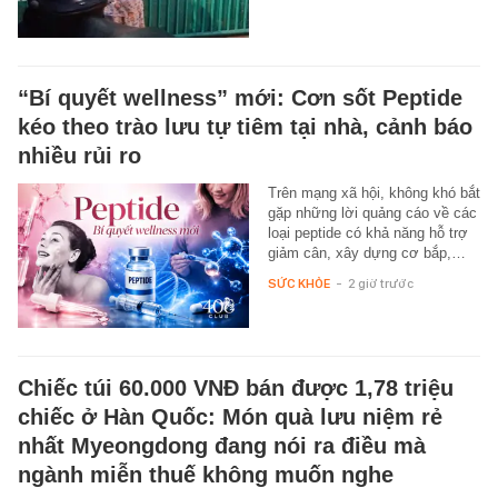
“Bí quyết wellness” mới: Cơn sốt Peptide
kéo theo trào lưu tự tiêm tại nhà, cảnh báo
nhiều rủi ro
Trên mạng xã hội, không khó bắt
gặp những lời quảng cáo về các
loại peptide có khả năng hỗ trợ
giảm cân, xây dựng cơ bắp,…
SỨC KHỎE
-
2 giờ trước
Chiếc túi 60.000 VNĐ bán được 1,78 triệu
chiếc ở Hàn Quốc: Món quà lưu niệm rẻ
nhất Myeongdong đang nói ra điều mà
ngành miễn thuế không muốn nghe