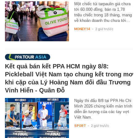
Một chiếc túi tarpaulin giá chưa
tới 60.000 đồng, bán ra 1,78
triệu chiếc trong 18 tháng, mang
về khoản doanh thu chưa tới…
MONEY.14
-
2 giờ trước
Kết quả bán kết PPA HCM ngày 8/8:
Pickleball Việt Nam tạo chung kết trong mơ
khi cặp của Lý Hoàng Nam đối đầu Trương
Vinh Hiển - Quân Đỗ
Ngày thi đấu 8/8 tại PPA Ho Chi
Minh 2026 chứng kiến màn trình
diễn ấn tượng của các tay vợt
Việt Nam.
SPORT
-
2 giờ trước