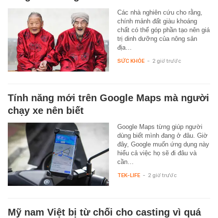
Các nhà nghiên cứu cho rằng,
chính mảnh đất giàu khoáng
chất có thể góp phần tạo nên giá
trị dinh dưỡng của nông sản
địa…
SỨC KHỎE
-
2 giờ trước
Tính năng mới trên Google Maps mà người
chạy xe nên biết
Google Maps từng giúp người
dùng biết mình đang ở đâu. Giờ
đây, Google muốn ứng dụng này
hiểu cả việc họ sẽ đi đâu và
cần…
TEK-LIFE
-
2 giờ trước
Mỹ nam Việt bị từ chối cho casting vì quá