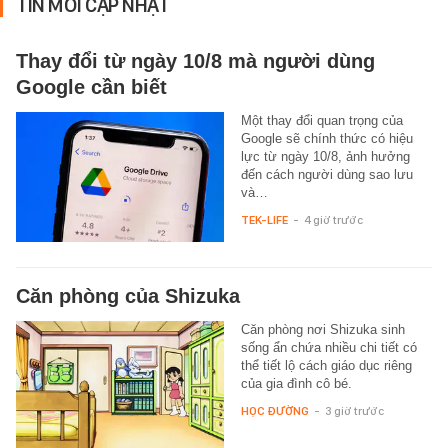
TIN MỚI CẬP NHẬT
Thay đổi từ ngày 10/8 mà người dùng
Google cần biết
Một thay đổi quan trọng của
Google sẽ chính thức có hiệu
lực từ ngày 10/8, ảnh hưởng
đến cách người dùng sao lưu
và…
TEK-LIFE
-
4 giờ trước
Căn phòng của Shizuka
Căn phòng nơi Shizuka sinh
sống ẩn chứa nhiều chi tiết có
thể tiết lộ cách giáo dục riêng
của gia đình cô bé.
HỌC ĐƯỜNG
-
3 giờ trước