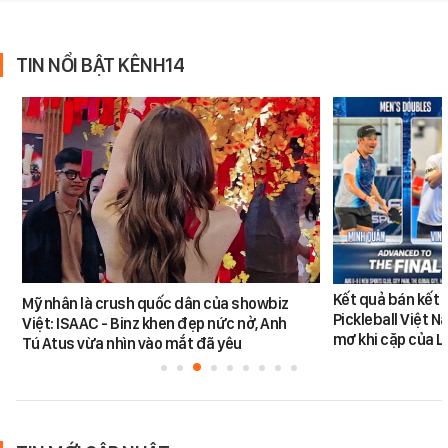
TIN NỔI BẬT KÊNH14
Kết quả bán kết 
Mỹ nhân là crush quốc dân của showbiz
Pickleball Việt 
Việt: ISAAC - Binz khen đẹp nức nở, Anh
mơ khi cặp của 
Tú Atus vừa nhìn vào mắt đã yêu