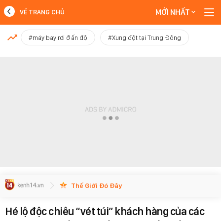
MỚI NHẤT
VỀ TRANG CHỦ
MỚI NHẤT
#máy bay rơi ở ấn độ
#Xung đột tại Trung Đông
Xem thêm
Thế Giới Đó Đây
Hé lộ độc chiêu “vét túi” khách hàng của các