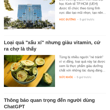
học Kinh tế TP.HCM (UEH)
được tổ chức theo từng lĩnh
vực đào tạo mũi nhọn, tạo nên…
HỌC ĐƯỜNG
-
5 giờ trước
Loại quả "xấu xí" nhưng giàu vitamin, cứ
ra chợ là thấy
Từng bị nhiều người "né tránh"
vì vị đắng, loại quả này lại được
xem là thực phẩm giàu dưỡng
chất với những tác dụng đáng…
SỨC KHỎE
-
5 giờ trước
Thông báo quan trọng đến người dùng
ChatGPT