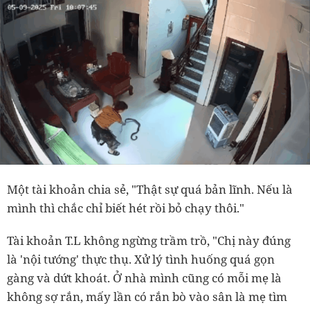
Một tài khoản chia sẻ, "Thật sự quá bản lĩnh. Nếu là
mình thì chắc chỉ biết hét rồi bỏ chạy thôi."
Tài khoản T.L không ngừng trầm trồ, "Chị này đúng
là 'nội tướng' thực thụ. Xử lý tình huống quá gọn
gàng và dứt khoát. Ở nhà mình cũng có mỗi mẹ là
không sợ rắn, mấy lần có rắn bò vào sân là mẹ tìm