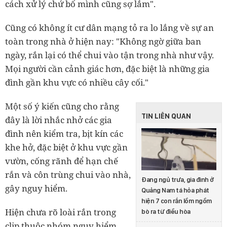
cách xử lý chứ bố mình cũng sợ lắm".
Cũng có không ít cư dân mạng tỏ ra lo lắng về sự an
toàn trong nhà ở hiện nay: "Không ngờ giữa ban
ngày, rắn lại có thể chui vào tận trong nhà như vậy.
Mọi người cần cảnh giác hơn, đặc biệt là những gia
đình gần khu vực có nhiều cây cối."
Một số ý kiến cũng cho rằng
TIN LIÊN QUAN
đây là lời nhắc nhở các gia
đình nên kiểm tra, bịt kín các
khe hở, đặc biệt ở khu vực gần
vườn, cống rãnh để hạn chế
rắn và côn trùng chui vào nhà,
Đang ngủ trưa, gia đình ở
gây nguy hiểm.
Quảng Nam tá hỏa phát
hiện 7 con rắn lồm ngồm
Hiện chưa rõ loài rắn trong
bò ra từ điều hòa
clip thuộc nhóm nguy hiểm