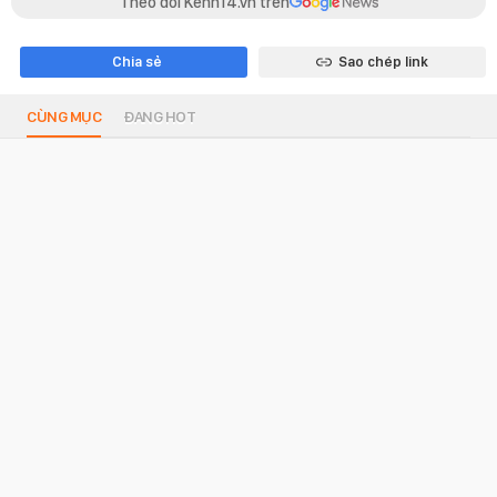
Theo dõi Kenh14.vn trên
Chia sẻ
Sao chép link
CÙNG MỤC
ĐANG HOT