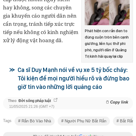
hay không, song các chuyên
gia khuyến cáo người dân nên
cẩn trọng, tránh tiếp xúc trực
tiếp nếu không có kinh nghiệm
Phát hiện con rắn đen to
đùng cuộn tròn bên cạnh
xử lý động vật hoang dã.
giường, liên tục thở phì
phò, người dân ở Quảng
Trị kinh hãi quay lại clip
Ca sĩ Duy Mạnh nói về vụ xe 5 tỷ bốc cháy:
Tôi kiện để mọi người hiểu rõ và đừng bao
giờ tin vào những lời quảng cáo
Theo
Đời sống pháp luật
Copy link
11/05/2025 21:26 (GMT +7)
Tags
Rắn Bò Vào Nhà
Người Phụ Nữ Bắt Rắn
Bắt Rắn