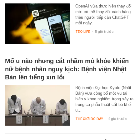
OpenAI vừa thực hiện thay đổi
mới có thể thay đổi cách hàng
triệu người tiếp cận ChatGPT
mỗi ngày.
TEK-LIFE
-
5 giờ trước
Mổ u não nhưng cắt nhầm mô khỏe khiến
nữ bệnh nhân nguy kịch: Bệnh viện Nhật
Bản lên tiếng xin lỗi
Bệnh viện Đại học Kyoto (Nhật
Bản) vừa công bố một vụ tai
biến y khoa nghiêm trọng xảy ra
trong ca phẫu thuật cắt bỏ khối
u…
THẾ GIỚI ĐÓ ĐÂY
-
4 giờ trước