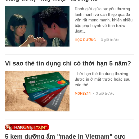
Ranh giới giữa sự yêu thương
lành mạnh và can thiệp quá đà
vốn rất mong manh, khiến nhiều
bậc phụ huynh vô tình tước
đoạt…
HỌC ĐƯỜNG
-
3 giờ trước
Vì sao thẻ tín dụng chỉ có thời hạn 5 năm?
Thời hạn thẻ tín dụng thường
được in ở mặt trước hoặc sau
của thẻ.
MONEY.14
-
3 giờ trước
5 kem dưỡng ẩm "made in Vietnam" cực