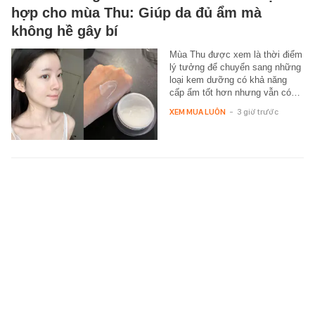
hợp cho mùa Thu: Giúp da đủ ẩm mà
không hề gây bí
Mùa Thu được xem là thời điểm
lý tưởng để chuyển sang những
loại kem dưỡng có khả năng
cấp ẩm tốt hơn nhưng vẫn có…
XEM MUA LUÔN
-
3 giờ trước
Sốc visual trọng tài trận Việt Nam 3-1
Campuchia: Trẻ như sinh viên, điển trai hút
mắt khiến dân mạng thi nhau "truy tìm"
danh tính
Trọng tài chính trận Việt Nam vs
Campuchia tối 7/8 gây sốt vì
visual quá đỗi trẻ trung.