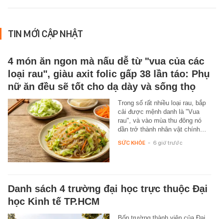
TIN MỚI CẬP NHẬT
4 món ăn ngon mà nấu dễ từ "vua của các
loại rau", giàu axit folic gấp 38 lần táo: Phụ
nữ ăn đều sẽ tốt cho dạ dày và sống thọ
Trong số rất nhiều loại rau, bắp
cải được mệnh danh là "Vua
rau", và vào mùa thu đông nó
dần trở thành nhân vật chính…
SỨC KHỎE
-
6 giờ trước
Danh sách 4 trường đại học trực thuộc Đại
học Kinh tế TP.HCM
Bốn trường thành viên của Đại