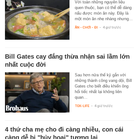
Với toàn những nguyên liệu
quen thuộc, bạn có thể dễ dàng
nấu được món ăn này. Đây là
một món ăn nhẹ nhàng nhưng…
ĂN - CHƠI - ĐI
-
4 giờ trước
Bill Gates cay đắng thừa nhận sai lầm lớn
nhất cuộc đời
Sau hơn nửa thế kỷ gắn với
những thành công vang dội, Bill
Gates cho biết điều khiến ông
hối tiếc nhất lại không liên
quan…
TEK-LIFE
-
4 giờ trước
4 thứ cha mẹ cho đi càng nhiều, con cái
càng dễ bị "hủy hoại" tương lai