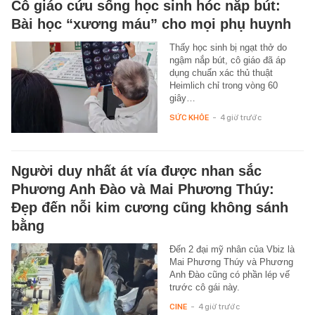
Cô giáo cứu sống học sinh hóc nắp bút:
Bài học “xương máu” cho mọi phụ huynh
Thấy học sinh bị ngạt thở do
ngậm nắp bút, cô giáo đã áp
dụng chuẩn xác thủ thuật
Heimlich chỉ trong vòng 60
giây…
SỨC KHỎE
-
4 giờ trước
Người duy nhất át vía được nhan sắc
Phương Anh Đào và Mai Phương Thúy:
Đẹp đến nỗi kim cương cũng không sánh
bằng
Đến 2 đại mỹ nhân của Vbiz là
Mai Phương Thúy và Phương
Anh Đào cũng có phần lép vế
trước cô gái này.
CINE
-
4 giờ trước