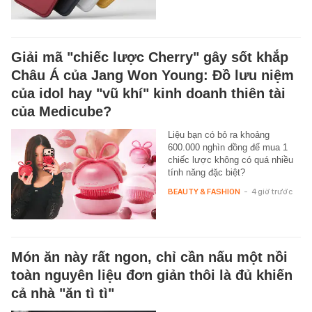
Giải mã "chiếc lược Cherry" gây sốt khắp
Châu Á của Jang Won Young: Đồ lưu niệm
của idol hay "vũ khí" kinh doanh thiên tài
của Medicube?
Liệu bạn có bỏ ra khoảng
600.000 nghìn đồng để mua 1
chiếc lược không có quá nhiều
tính năng đặc biệt?
BEAUTY & FASHION
-
4 giờ trước
Món ăn này rất ngon, chỉ cần nấu một nồi
toàn nguyên liệu đơn giản thôi là đủ khiến
cả nhà "ăn tì tì"