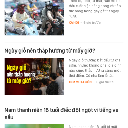
Theo dự báo, từ mai, Bắc Bộ bắt
đầu xuất hiện nắng nóng và tiếp
tục nắng nóng gay gắt từ ngày
10/8.
XÃ HỘI
-
6 giờ trước
Ngày giỗ nên thắp hương từ mấy giờ?
Ngày giỗ thường bắt đầu từ khá
sớm, nhưng không phải gia đình
nào cũng thắp hương cùng một
thời điểm. Có nhà làm lễ từ…
XEM MUA LUÔN
-
6 giờ trước
Nam thanh niên 18 tuổi điếc đột ngột vì tiếng ve
sầu
Nam thanh niên 18 tuổi bị mất