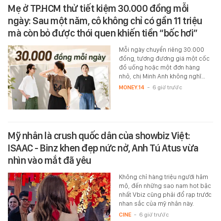
Mẹ ở TP.HCM thử tiết kiệm 30.000 đồng mỗi
ngày: Sau một năm, cô không chỉ có gần 11 triệu
mà còn bỏ được thói quen khiến tiền “bốc hơi”
Mỗi ngày chuyển riêng 30.000
đồng, tương đương giá một cốc
đồ uống hoặc một đơn hàng
nhỏ, chị Minh Anh không nghĩ…
MONEY.14
-
6 giờ trước
Mỹ nhân là crush quốc dân của showbiz Việt:
ISAAC - Binz khen đẹp nức nở, Anh Tú Atus vừa
nhìn vào mắt đã yêu
Không chỉ hàng triệu người hâm
mộ, đến những sao nam hot bậc
nhất Vbiz cũng phải đổ rạp trước
nhan sắc của mỹ nhân này.
CINE
-
6 giờ trước