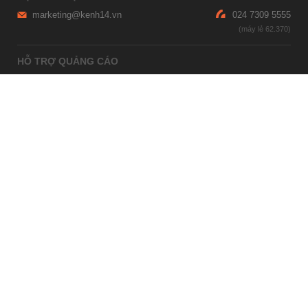
marketing@kenh14.vn
024 7309 5555
HỖ TRỢ QUẢNG CÁO
giaitrixahoi@admicro.vn
02473007108
TRỤ SỞ HÀ NỘI
Tầng 21, Tòa nhà Center Building, Hapulico Complex, Số 01, phố
Nguyễn Huy Tưởng, phường Thanh Xuân, thành phố Hà Nội
TRỤ SỞ TP.HỒ CHÍ MINH
Tầng 4, Tòa nhà 123, số 127 Võ Văn Tần, Phường Xuân Hòa, TPHCM
Giấy phép thiết lập trang thông tin điện tử tổng hợp trên mạng số
2215/GP-TTĐT do Sở Thông tin và Truyền thông Hà Nội cấp ngày 10
tháng 4 năm 2019
© Copyright 2007 - 2026 – Công ty Cổ phần VCCorp