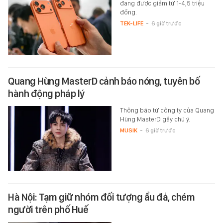
đang được giảm từ 1-4,5 triệu
đồng.
TEK-LIFE
-
6 giờ trước
Quang Hùng MasterD cảnh báo nóng, tuyên bố
hành động pháp lý
Thông báo từ công ty của Quang
Hùng MasterD gây chú ý.
MUSIK
-
6 giờ trước
Hà Nội: Tạm giữ nhóm đối tượng ẩu đả, chém
người trên phố Huế