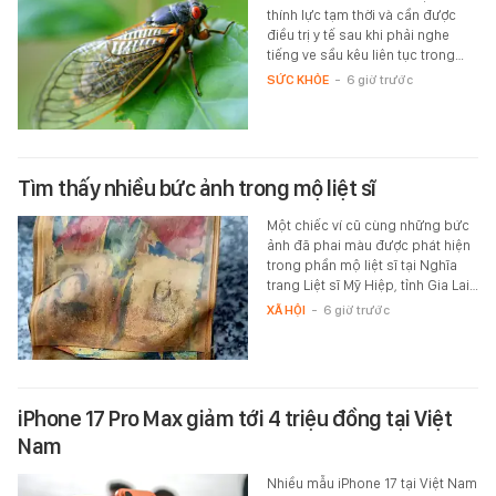
thính lực tạm thời và cần được
điều trị y tế sau khi phải nghe
tiếng ve sầu kêu liên tục trong…
SỨC KHỎE
-
6 giờ trước
Tìm thấy nhiều bức ảnh trong mộ liệt sĩ
Một chiếc ví cũ cùng những bức
ảnh đã phai màu được phát hiện
trong phần mộ liệt sĩ tại Nghĩa
trang Liệt sĩ Mỹ Hiệp, tỉnh Gia Lai…
XÃ HỘI
-
6 giờ trước
iPhone 17 Pro Max giảm tới 4 triệu đồng tại Việt
Nam
Nhiều mẫu iPhone 17 tại Việt Nam