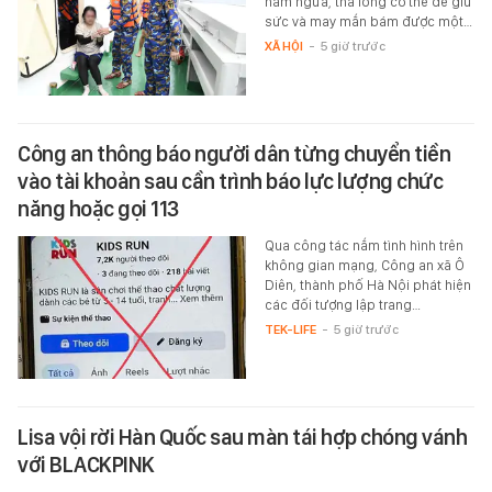
nằm ngửa, thả lỏng cơ thể để giữ
sức và may mắn bám được một…
XÃ HỘI
-
5 giờ trước
Công an thông báo người dân từng chuyển tiền
vào tài khoản sau cần trình báo lực lượng chức
năng hoặc gọi 113
Qua công tác nắm tình hình trên
không gian mạng, Công an xã Ô
Diên, thành phố Hà Nội phát hiện
các đối tượng lập trang…
TEK-LIFE
-
5 giờ trước
Lisa vội rời Hàn Quốc sau màn tái hợp chóng vánh
với BLACKPINK