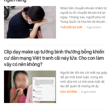
Nhận tiền chuyển khoản nhầm từ
người lạ rồi chuyển khoản trả lại
ngay, 1 tháng sau, người phụ nữ
Trung Quốc tá hỏa khi tài khoản…
THẾ GIỚI ĐÓ ĐÂY
-
7 giờ trước
Clip dạy make up tưởng bình thường bỗng khiến
cư dân mạng Việt tranh cãi nảy lửa: Cho con làm
vậy có nên không?
Người lớn đôi khi chỉ mất vài giây
để gõ một bình luận, trong khi
một đứa trẻ có thể phải mất rất
lâu để quên đi những lời ấy.
HỌC ĐƯỜNG
-
6 giờ trước