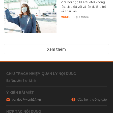
Vừa hội ngộ BLACKPINK không
lâu, Lisa đã vội vã lên đường trở
về Thái Lan.
MUSIK
-
5 giờ trước
Xem thêm
CHỊU TRÁCH NHIỆM QUẢN LÝ NỘI DUNG
Bà Nguyễn Bích Minh
Ý KIẾN BÀI VIẾT
bandoc@kenh14.vn
Câu hỏi thường gặp
HỢP TÁC NỘI DUNG