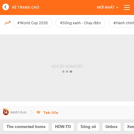
VỀ TRANG CHỦ
MỚI NHẤT
MỚI NHẤT
#World Cup 2026
#Sống xanh - Chạy điện
#Hành chính
Xem thêm
Tek-life
The connected home
HOW-TO
Sống số
Unbox
Xem