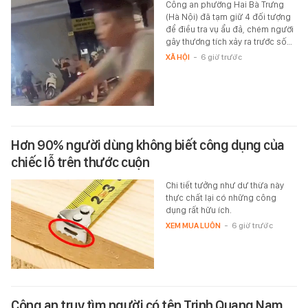
Công an phường Hai Bà Trưng
(Hà Nội) đã tạm giữ 4 đối tượng
để điều tra vụ ẩu đả, chém người
gây thương tích xảy ra trước số…
XÃ HỘI
-
6 giờ trước
Hơn 90% người dùng không biết công dụng của
chiếc lỗ trên thước cuộn
Chi tiết tưởng như dư thừa này
thực chất lại có những công
dụng rất hữu ích.
XEM MUA LUÔN
-
6 giờ trước
Công an truy tìm người có tên Trịnh Quang Nam