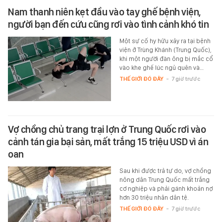
Nam thanh niên kẹt đầu vào tay ghế bệnh viện,
người bạn đến cứu cũng rơi vào tình cảnh khó tin
Một sự cố hy hữu xảy ra tại bệnh
viện ở Trùng Khánh (Trung Quốc),
khi một người đàn ông bị mắc cổ
vào khe ghế lúc ngủ quên và…
THẾ GIỚI ĐÓ ĐÂY
-
7 giờ trước
Vợ chồng chủ trang trại lợn ở Trung Quốc rơi vào
cảnh tán gia bại sản, mất trắng 15 triệu USD vì án
oan
Sau khi được trả tự do, vợ chồng
nông dân Trung Quốc mất trắng
cơ nghiệp và phải gánh khoản nợ
hơn 30 triệu nhân dân tệ.
THẾ GIỚI ĐÓ ĐÂY
-
7 giờ trước