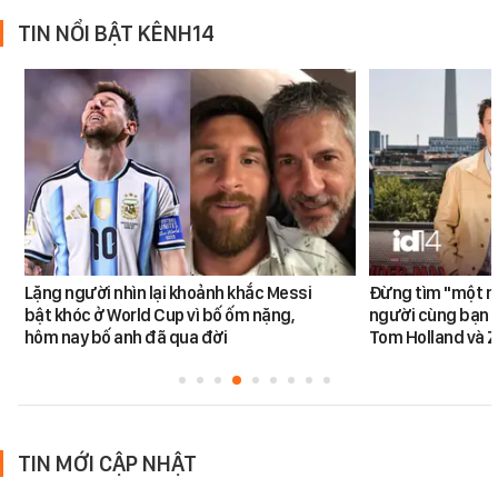
TIN NỔI BẬT KÊNH14
Lặng người nhìn lại khoảnh khắc Messi
Đừng tìm "một nử
bật khóc ở World Cup vì bố ốm nặng,
người cùng bạn 
hôm nay bố anh đã qua đời
Tom Holland và 
TIN MỚI CẬP NHẬT