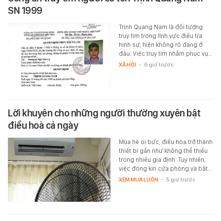
SN 1999
Trịnh Quang Nam là đối tượng
truy tìm trong lĩnh vực điều tra
hình sự, hiện không rõ đang ở
đâu. Việc truy tìm nhằm phục vụ…
XÃ HỘI
-
6 giờ trước
Lời khuyên cho những người thường xuyên bật
điều hoà cả ngày
Mùa hè oi bức, điều hòa trở thành
thiết bị gần như không thể thiếu
trong nhiều gia đình. Tuy nhiên,
việc đóng kín cửa phòng và bật…
XEM MUA LUÔN
-
5 giờ trước