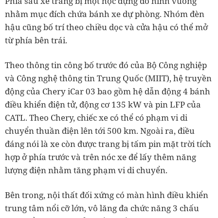
Phía sau xe trang bị một hộc đựng đồ hình vuông
nhằm mục đích chứa bánh xe dự phòng. Nhóm đèn
hậu cũng bố trí theo chiều dọc và cửa hậu có thể mở
từ phía bên trái.
Theo thông tin công bố trước đó của Bộ Công nghiệp
và Công nghệ thông tin Trung Quốc (MIIT), hệ truyền
động của Chery iCar 03 bao gồm hệ dẫn động 4 bánh
điều khiển điện tử, động cơ 135 kW và pin LFP của
CATL. Theo Chery, chiếc xe có thể có phạm vi di
chuyển thuần điện lên tới 500 km. Ngoài ra, điều
đáng nói là xe còn được trang bị tấm pin mặt trời tích
hợp ở phía trước và trên nóc xe để lấy thêm năng
lượng điện nhằm tăng phạm vi di chuyển.
Bên trong, nội thất đối xứng có màn hình điều khiển
trung tâm nổi cỡ lớn, vô lăng đa chức năng 3 chấu