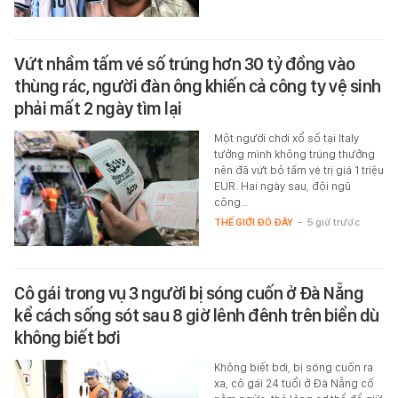
Vứt nhầm tấm vé số trúng hơn 30 tỷ đồng vào
thùng rác, người đàn ông khiến cả công ty vệ sinh
phải mất 2 ngày tìm lại
Một người chơi xổ số tại Italy
tưởng mình không trúng thưởng
nên đã vứt bỏ tấm vé trị giá 1 triệu
EUR. Hai ngày sau, đội ngũ
công…
THẾ GIỚI ĐÓ ĐÂY
-
5 giờ trước
Cô gái trong vụ 3 người bị sóng cuốn ở Đà Nẵng
kể cách sống sót sau 8 giờ lênh đênh trên biển dù
không biết bơi
Không biết bơi, bị sóng cuốn ra
xa, cô gái 24 tuổi ở Đà Nẵng cố