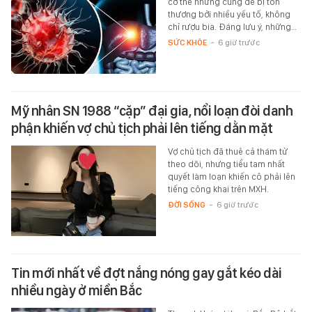
cơ thể nhưng cũng dễ bị tổn
thương bởi nhiều yếu tố, không
chỉ rượu bia. Đáng lưu ý, những…
SỨC KHỎE
-
6 giờ trước
Mỹ nhân SN 1988 “cặp” đại gia, nổi loạn đòi danh
phận khiến vợ chủ tịch phải lên tiếng dằn mặt
Vợ chủ tịch đã thuê cả thám tử
theo dõi, nhưng tiểu tam nhất
quyết làm loạn khiến cô phải lên
tiếng công khai trên MXH.
ĐỜI SỐNG
-
6 giờ trước
Tin mới nhất về đợt nắng nóng gay gắt kéo dài
nhiều ngày ở miền Bắc