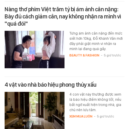
Nàng thơ phim Việt trăm tỷ bị ám ảnh cân nặng:
Bày đủ cách giảm cân, nay không nhận ra mình vì
"quá đói"
Từng ám ảnh cân nặng đến mức
siết hơn 10kg, Đỗ Khánh Vân mới
đây phải giật mình vì nhận ra
mình lại đang quá gầy.
BEAUTY & FASHION
-
5 giờ trước
4 vật vào nhà báo hiệu phong thủy xấu
4 con vật này thường được xem
là báo hiệu điềm không tốt, nếu
bất ngờ xuất hiện trong nhà, gia
chủ nên lưu tâm.
XEM MUA LUÔN
-
5 giờ trước