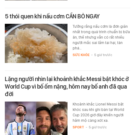
5 thói quen khi nấu cơm CẦN BỎ NGAY
Tưởng rằng nấu cơm là đơn giản
nhất trong quá trình chuẩn bị bữa
ăn, thế nhưng vẫn có rất nhiều
người mắc sai lầm tai hại, tàn
phá…
SỨC KHỎE
-
5 giờ trước
Lặng người nhìn lại khoảnh khắc Messi bật khóc ở
World Cup vì bố ốm nặng, hôm nay bố anh đã qua
đời
Khoảnh khắc Lionel Messi bật
khóc sau khi ghi bàn tại World
Cup 2026 giờ đây khiến người
hâm mộ càng xót xa.
SPORT
-
5 giờ trước