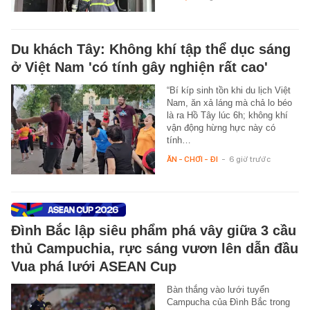
Du khách Tây: Không khí tập thể dục sáng
ở Việt Nam 'có tính gây nghiện rất cao'
“Bí kíp sinh tồn khi du lịch Việt
Nam, ăn xả láng mà chả lo béo
là ra Hồ Tây lúc 6h; không khí
vận động hừng hực này có
tính…
ĂN - CHƠI - ĐI
-
6 giờ trước
Đình Bắc lập siêu phẩm phá vây giữa 3 cầu
thủ Campuchia, rực sáng vươn lên dẫn đầu
Vua phá lưới ASEAN Cup
Bàn thắng vào lưới tuyển
Campucha của Đình Bắc trong