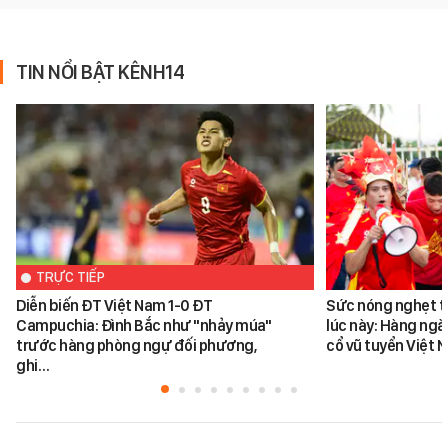
TIN NỔI BẬT KÊNH14
TRỰC TIẾP
Diễn biến ĐT Việt Nam 1-0 ĐT
Sức nóng nghẹt th
Campuchia: Đình Bắc như "nhảy múa"
lúc này: Hàng ngà
trước hàng phòng ngự đối phương,
cổ vũ tuyển Việt
ghi…