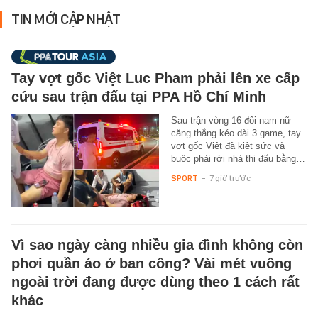
TIN MỚI CẬP NHẬT
Tay vợt gốc Việt Luc Pham phải lên xe cấp
cứu sau trận đấu tại PPA Hồ Chí Minh
Sau trận vòng 16 đôi nam nữ
căng thẳng kéo dài 3 game, tay
vợt gốc Việt đã kiệt sức và
buộc phải rời nhà thi đấu bằng…
SPORT
-
7 giờ trước
Vì sao ngày càng nhiều gia đình không còn
phơi quần áo ở ban công? Vài mét vuông
ngoài trời đang được dùng theo 1 cách rất
khác