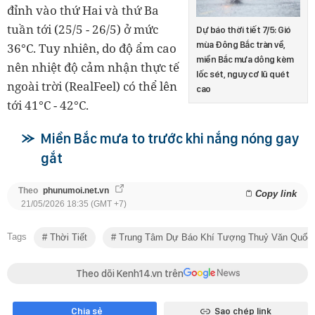
đỉnh vào thứ Hai và thứ Ba
tuần tới (25/5 - 26/5) ở mức
Dự báo thời tiết 7/5: Gió
mùa Đông Bắc tràn về,
36°C. Tuy nhiên, do độ ẩm cao
miền Bắc mưa dông kèm
nên nhiệt độ cảm nhận thực tế
lốc sét, nguy cơ lũ quét
ngoài trời (RealFeel) có thể lên
cao
tới 41°C - 42°C.
Miền Bắc mưa to trước khi nắng nóng gay
gắt
Theo
phunumoi.net.vn
Copy link
21/05/2026 18:35 (GMT +7)
Tags
Thời Tiết
Trung Tâm Dự Báo Khí Tượng Thuỷ Văn Quốc 
Theo dõi Kenh14.vn trên
Chia sẻ
Sao chép link