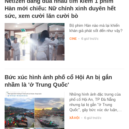
Netizen đang đua nhau tìm kiếm 1 phim
Hàn mới chiếu: Nữ chính xinh duyên hết
sức, xem cười lăn cười bò
Bộ phim Hàn nào mà lại khiến
khán giả phát sốt đến như vậy?
CINE
-
6 giờ trước
Bức xúc hình ảnh phố cổ Hội An bị gắn
nhầm là 'ở Trung Quốc'
Những hình ảnh đặc trưng của
phố cổ Hội An, TP Đà Nẵng
nhưng lại bị gắn "ở Trung
Quốc", gây bức xúc dư luận,…
XÃ HỘI
-
6 giờ trước