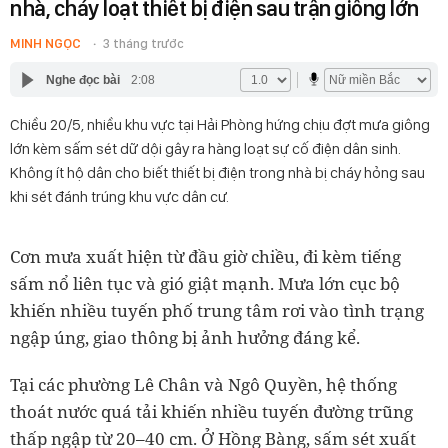
nhà, cháy loạt thiết bị điện sau trận giông lớn
MINH NGỌC
3 tháng trước
Nghe đọc bài
2:08
Chiều 20/5, nhiều khu vực tại Hải Phòng hứng chịu đợt mưa giông
lớn kèm sấm sét dữ dội gây ra hàng loạt sự cố điện dân sinh.
Không ít hộ dân cho biết thiết bị điện trong nhà bị cháy hỏng sau
khi sét đánh trúng khu vực dân cư.
Cơn mưa xuất hiện từ đầu giờ chiều, đi kèm tiếng
sấm nổ liên tục và gió giật mạnh. Mưa lớn cục bộ
khiến nhiều tuyến phố trung tâm rơi vào tình trạng
ngập úng, giao thông bị ảnh hưởng đáng kể.
Tại các phường Lê Chân và Ngô Quyền, hệ thống
thoát nước quá tải khiến nhiều tuyến đường trũng
thấp ngập từ 20–40 cm. Ở Hồng Bàng, sấm sét xuất