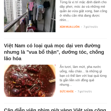
Từng là vị trí mặc định dành cho
dây phơi, móc áo và những mẻ
quần áo vừa giặt xong, ban công
ở nhiều căn nhà đang được
nhìn…
XEM MUA LUÔN
-
7 giờ trước
Việt Nam có loại quả mọc dại ven đường
nhưng là "vua bổ thận", dưỡng tóc, chống
lão hóa
Ăn tươi, làm mứt, pha nước
uống, nấu cháo... là những gì
bạn có thể làm với loại quả từng
bị gắn liền với đồng quê
nhưng…
SỨC KHỎE
-
7 giờ trước
Cặp diễn viên phim giờ vàng Việt vừa công