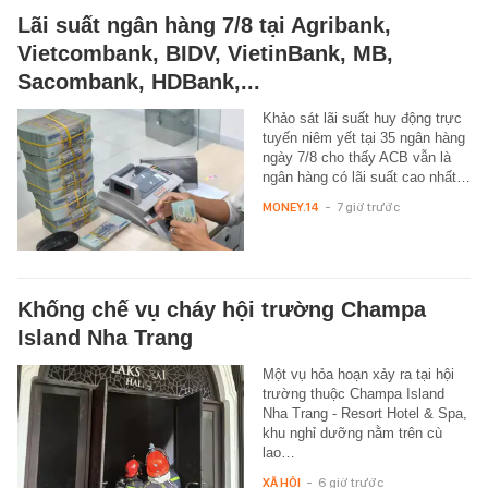
Lãi suất ngân hàng 7/8 tại Agribank,
Vietcombank, BIDV, VietinBank, MB,
Sacombank, HDBank,...
Khảo sát lãi suất huy động trực
tuyến niêm yết tại 35 ngân hàng
ngày 7/8 cho thấy ACB vẫn là
ngân hàng có lãi suất cao nhất…
MONEY.14
-
7 giờ trước
Khống chế vụ cháy hội trường Champa
Island Nha Trang
Một vụ hỏa hoạn xảy ra tại hội
trường thuộc Champa Island
Nha Trang - Resort Hotel & Spa,
khu nghỉ dưỡng nằm trên cù
lao…
XÃ HỘI
-
6 giờ trước