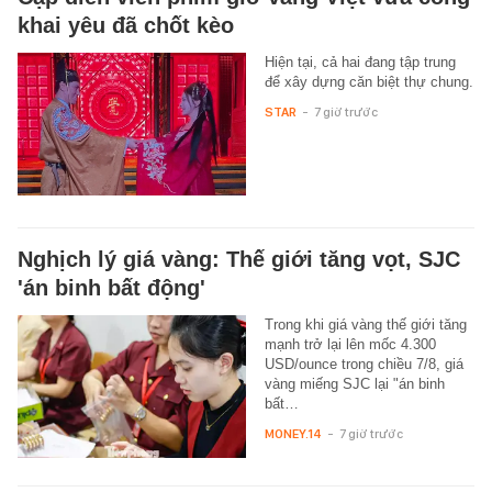
khai yêu đã chốt kèo
Hiện tại, cả hai đang tập trung
để xây dựng căn biệt thự chung.
STAR
-
7 giờ trước
Nghịch lý giá vàng: Thế giới tăng vọt, SJC
'án binh bất động'
Trong khi giá vàng thế giới tăng
mạnh trở lại lên mốc 4.300
USD/ounce trong chiều 7/8, giá
vàng miếng SJC lại "án binh
bất…
MONEY.14
-
7 giờ trước