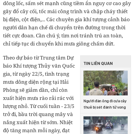
dông lốc, sấm sét mạnh cũng tiềm ẩn nguy cơ cao gây
gãy đổ cây cối, tốc mái công trình và chập cháy thiết
bị điện, cột điện,... Các chuyên gia khí tượng cảnh báo
người dân hạn chế di chuyển trên đường trong thời
tiết cực đoan. Cần chú ý, tìm nơi tránh trú an toàn,
chỉ tiếp tục di chuyển khi mưa giông chấm dứt.
Theo dự báo từ Trung tâm Dự
TIN LIÊN QUAN
báo Khí tượng Thủy văn Quốc
gia, từ ngày 22/5, tình trạng
mưa dông diện rộng tại Hải
Phòng sẽ giảm dần, chỉ còn
xuất hiện mưa rào rải rác với
Người đàn ông đi cưa cây
lượng nhỏ. Từ cuối tuần - 23/5
thuê bị sét đánh tử vong
trở đi, bầu trời quang mây và
nắng xuất hiện từ sớm. Nhiệt
độ tăng mạnh mỗi ngày, đạt