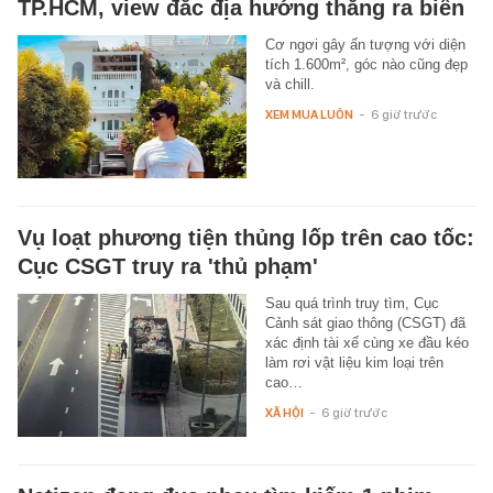
TP.HCM, view đắc địa hướng thẳng ra biển
Cơ ngơi gây ấn tượng với diện
tích 1.600m², góc nào cũng đẹp
và chill.
XEM MUA LUÔN
-
6 giờ trước
Vụ loạt phương tiện thủng lốp trên cao tốc:
Cục CSGT truy ra 'thủ phạm'
Sau quá trình truy tìm, Cục
Cảnh sát giao thông (CSGT) đã
xác định tài xế cùng xe đầu kéo
làm rơi vật liệu kim loại trên
cao…
XÃ HỘI
-
6 giờ trước