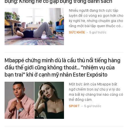
bụng: Không hề có gập bụng trong danh sách
Nhiều người đang tích cực tập
luyện để có vòng eo gọn hơn cho
kỳ nghỉ hè, nhưng chuyên gia cho
rằng một bài tập quen thuộc có…
SỨC KHỎE
-
5 giờ trước
Mbappé chứng minh dù là cầu thủ nổi tiếng hàng
đầu thế giới cũng không thoát... "nhiệm vụ của
bạn trai" khi ở cạnh mỹ nhân Ester Expósito
Một bức ảnh của Mbappe bất
ngờ chiếm trọn sự chú ý vì lý do
mà bất kỳ chàng trai nào cũng có
thể đồng cảm.
SPORT
-
5 giờ trước