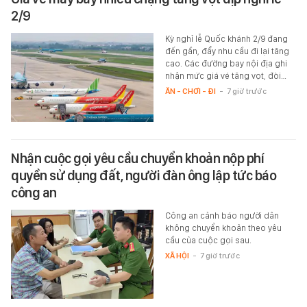
2/9
Kỳ nghỉ lễ Quốc khánh 2/9 đang
đến gần, đẩy nhu cầu đi lại tăng
cao. Các đường bay nội địa ghi
nhận mức giá vé tăng vọt, đòi…
ĂN - CHƠI - ĐI
-
7 giờ trước
Nhận cuộc gọi yêu cầu chuyển khoản nộp phí
quyền sử dụng đất, người đàn ông lập tức báo
công an
Công an cảnh báo người dân
không chuyển khoản theo yêu
cầu của cuộc gọi sau.
XÃ HỘI
-
7 giờ trước