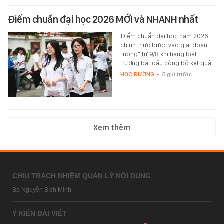
Điểm chuẩn đại học 2026 MỚI và NHANH nhất
Điểm chuẩn đại học năm 2026
chính thức bước vào giai đoạn
"nóng" từ 9/8 khi hàng loạt
trường bắt đầu công bố kết quả…
HỌC ĐƯỜNG
-
5 giờ trước
Xem thêm
CHỊU TRÁCH NHIỆM QUẢN LÝ NỘI DUNG
Bà Nguyễn Bích Minh
Ý KIẾN BÀI VIẾT