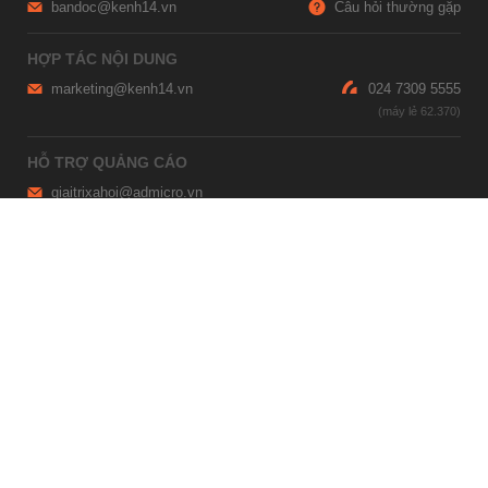
bandoc@kenh14.vn
Câu hỏi thường gặp
HỢP TÁC NỘI DUNG
marketing@kenh14.vn
024 7309 5555
HỖ TRỢ QUẢNG CÁO
giaitrixahoi@admicro.vn
02473007108
TRỤ SỞ HÀ NỘI
Tầng 21, Tòa nhà Center Building, Hapulico Complex, Số 01, phố
Nguyễn Huy Tưởng, phường Thanh Xuân, thành phố Hà Nội
TRỤ SỞ TP.HỒ CHÍ MINH
Tầng 4, Tòa nhà 123, số 127 Võ Văn Tần, Phường Xuân Hòa, TPHCM
Giấy phép thiết lập trang thông tin điện tử tổng hợp trên mạng số
2215/GP-TTĐT do Sở Thông tin và Truyền thông Hà Nội cấp ngày 10
tháng 4 năm 2019