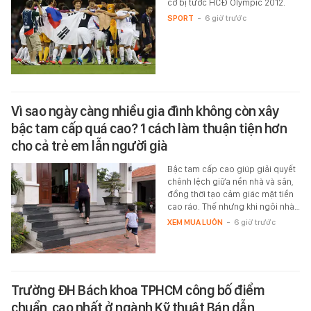
cơ bị tước HCĐ Olympic 2012.
SPORT
-
6 giờ trước
Vì sao ngày càng nhiều gia đình không còn xây
bậc tam cấp quá cao? 1 cách làm thuận tiện hơn
cho cả trẻ em lẫn người già
Bậc tam cấp cao giúp giải quyết
chênh lệch giữa nền nhà và sân,
đồng thời tạo cảm giác mặt tiền
cao ráo. Thế nhưng khi ngôi nhà…
XEM MUA LUÔN
-
6 giờ trước
Trường ĐH Bách khoa TPHCM công bố điểm
chuẩn, cao nhất ở ngành Kỹ thuật Bán dẫn