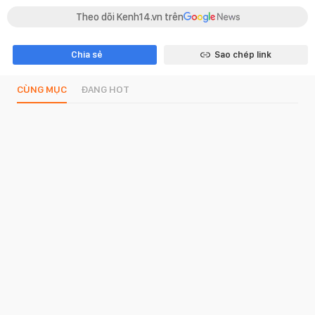
Theo dõi Kenh14.vn trên
Chia sẻ
Sao chép link
CÙNG MỤC
ĐANG HOT