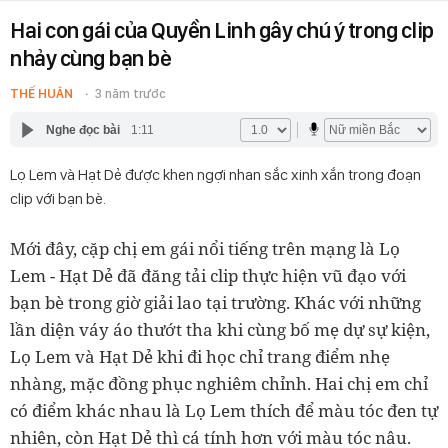
Hai con gái của Quyền Linh gây chú ý trong clip
nhảy cùng bạn bè
THẾ HUÂN
3 năm trước
Nghe đọc bài
1:11
Lọ Lem và Hạt Dẻ được khen ngợi nhan sắc xinh xắn trong đoạn
clip với bạn bè.
Mới đây, cặp chị em gái nổi tiếng trên mạng là Lọ
Lem - Hạt Dẻ đã đăng tải clip thực hiện vũ đạo với
bạn bè trong giờ giải lao tại trường. Khác với những
lần diện váy áo thướt tha khi cùng bố mẹ dự sự kiện,
Lọ Lem và Hạt Dẻ khi đi học chỉ trang điểm nhẹ
nhàng, mặc đồng phục nghiêm chỉnh. Hai chị em chỉ
có điểm khác nhau là Lọ Lem thích để màu tóc đen tự
nhiên, còn Hạt Dẻ thì cá tính hơn với màu tóc nâu.