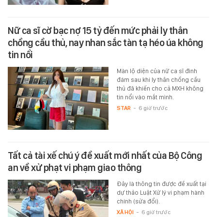
Nữ ca sĩ cờ bạc nợ 15 tỷ đến mức phải ly thân
chồng cầu thủ, nay nhan sắc tàn tạ héo úa không
tin nổi
Màn lộ diện của nữ ca sĩ đình
đám sau khi ly thân chồng cầu
thủ đã khiến cho cả MXH không
tin nổi vào mắt mình.
STAR
-
6 giờ trước
Tất cả tài xế chú ý đề xuất mới nhất của Bộ Công
an về xử phạt vi phạm giao thông
Đây là thông tin được đề xuất tại
dự thảo Luật Xử lý vi phạm hành
chính (sửa đổi).
XÃ HỘI
-
6 giờ trước