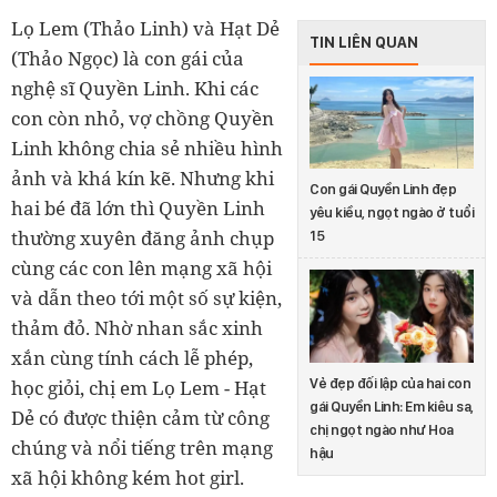
Lọ Lem (Thảo Linh) và Hạt Dẻ
TIN LIÊN QUAN
(Thảo Ngọc) là con gái của
nghệ sĩ Quyền Linh. Khi các
con còn nhỏ, vợ chồng Quyền
Linh không chia sẻ nhiều hình
ảnh và khá kín kẽ. Nhưng khi
Con gái Quyền Linh đẹp
hai bé đã lớn thì Quyền Linh
yêu kiều, ngọt ngào ở tuổi
thường xuyên đăng ảnh chụp
15
cùng các con lên mạng xã hội
và dẫn theo tới một số sự kiện,
thảm đỏ. Nhờ nhan sắc xinh
xắn cùng tính cách lễ phép,
Vẻ đẹp đối lập của hai con
học giỏi, chị em Lọ Lem - Hạt
gái Quyền Linh: Em kiêu sa,
Dẻ có được thiện cảm từ công
chị ngọt ngào như Hoa
chúng và nổi tiếng trên mạng
hậu
xã hội không kém hot girl.