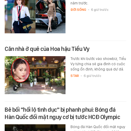
năm trước.
ĐỜI SỐNG
-
6 giờ trước
Căn nhà ở quê của Hoa hậu Tiểu Vy
Trước khi bước vào showbiz, Tiểu
Vy từng chia sẻ gia đình có cuộc
sống ổn định, không quá dư dả.
STAR
-
6 giờ trước
Bê bối "hối lộ tình dục" bị phanh phui: Bóng đá
Hàn Quốc đối mặt nguy cơ bị tước HCĐ Olympic
Bóng đá Hàn Quốc đối mặt nguy