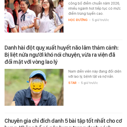
công bố điểm chuẩn năm 2026,
nhiều ngành hot tiếp tục có mức
điểm trúng tuyển cao.
HỌC ĐƯỜNG
-
5 giờ trước
Danh hài đột quỵ xuất huyết não lâm thảm cảnh:
Bị liệt nửa người khó nói chuyện, vừa ra viện đã
đối mặt với vòng lao lý
Nam diễn viên này đang đối diện
với lao lý, bệnh tật và nợ nần.
STAR
-
5 giờ trước
Chuyên gia chỉ đích danh 5 bài tập tốt nhất cho cơ