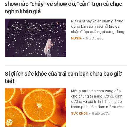
show nào “cháy” vé show đó, “cân” trọn cả chục
nghìn khán giả
Nữ ca sĩ này khiến khán giả xúc
động khi sau nhiều nỗ lực đã
nhận được quả ngọt xứng đáng.
MUSIK
-
5 giờ trước
8 lợi ích sức khỏe của trái cam bạn chưa bao giờ
biết
Một ly nước ép cam cung cấp
cho chúng ta năng lượng, dinh
dưỡng và giá trị tinh thần, giúp
khám phá niềm đam mê và vẻ…
SỨC KHỎE
-
5 giờ trước