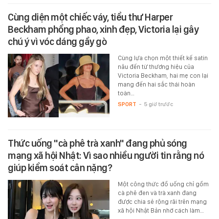
Cùng diện một chiếc váy, tiểu thư Harper
Beckham phổng phao, xinh đẹp, Victoria lại gây
chú ý vì vóc dáng gầy gò
Cùng lựa chọn một thiết kế satin
nâu đến từ thương hiệu của
Victoria Beckham, hai mẹ con lại
mang đến hai sắc thái hoàn
toàn…
SPORT
-
5 giờ trước
Thức uống "cà phê trà xanh" đang phủ sóng
mạng xã hội Nhật: Vì sao nhiều người tin rằng nó
giúp kiểm soát cân nặng?
Một công thức đồ uống chỉ gồm
cà phê đen và trà xanh đang
được chia sẻ rộng rãi trên mạng
xã hội Nhật Bản nhờ cách làm…