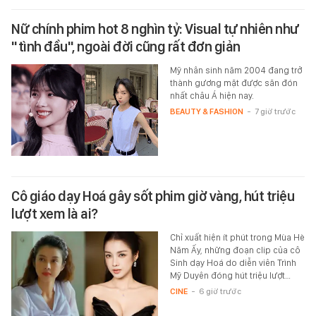
Nữ chính phim hot 8 nghìn tỷ: Visual tự nhiên như
"tình đầu", ngoài đời cũng rất đơn giản
Mỹ nhân sinh năm 2004 đang trở
thành gương mặt được săn đón
nhất châu Á hiện nay.
BEAUTY & FASHION
-
7 giờ trước
Cô giáo dạy Hoá gây sốt phim giờ vàng, hút triệu
lượt xem là ai?
Chỉ xuất hiện ít phút trong Mùa Hè
Năm Ấy, những đoạn clip của cô
Sinh dạy Hoá do diễn viên Trình
Mỹ Duyên đóng hút triệu lượt…
CINE
-
6 giờ trước