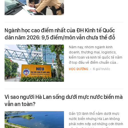
Ngành học cao điểm nhất của ĐH Kinh tế Quốc
dân năm 2026: 9,5 điểm/môn vẫn chưa thể đỗ
Năm nay, nhóm ngành kinh
doanh, thương mại, logistics,
kiểm toán và kinh tế quốc tế nằm
ở top đầu về điểm chuẩn của…
HỌC ĐƯỜNG
-
6 giờ trước
Vì sao người Hà Lan sống dưới mực nước biển mà
vẫn an toàn?
Gần 1/3 lãnh thổ nằm dưới mực
nước biển nhưng Hà Lan không
phải nơm nớp sợ những cơn thịnh