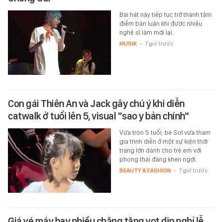
Bài hát này tiếp tục trở thành tâm
điểm bàn luận khi được nhiều
nghệ sĩ làm mới lại.
MUSIK
-
7 giờ trước
Con gái Thiên An và Jack gây chú ý khi diễn
catwalk ở tuổi lên 5, visual "sao y bản chính"
Vừa tròn 5 tuổi, bé Sol vừa tham
gia trình diễn ở một sự kiện thời
trang lớn dành cho trẻ em với
phong thái đáng khen ngợi.
BEAUTY & FASHION
-
7 giờ trước
Giá vé máy bay nhiều chặng tăng vọt dịp nghỉ lễ