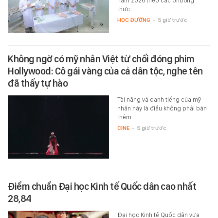
năm 2026 theo các phương
thức…
HỌC ĐƯỜNG
-
5 giờ trước
Không ngờ có mỹ nhân Việt từ chối đóng phim
Hollywood: Cô gái vàng của cả dân tộc, nghe tên
đã thấy tự hào
Tài năng và danh tiếng của mỹ
nhân này là điều không phải bàn
thêm.
CINE
-
5 giờ trước
Điểm chuẩn Đại học Kinh tế Quốc dân cao nhất
28,84
Đại học Kinh tế Quốc dân vừa