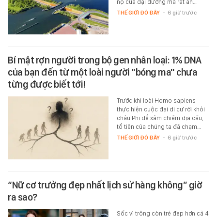
nộ của đại dương mà rất an…
THẾ GIỚI ĐÓ ĐÂY
-
6 giờ trước
Bí mật rợn người trong bộ gen nhân loại: 1% DNA
của bạn đến từ một loài người "bóng ma" chưa
từng được biết tới!
Trước khi loài Homo sapiens
thực hiện cuộc đại di cư rời khỏi
châu Phi để xâm chiếm địa cầu,
tổ tiên của chúng ta đã chạm…
THẾ GIỚI ĐÓ ĐÂY
-
6 giờ trước
“Nữ cơ trưởng đẹp nhất lịch sử hàng không” giờ
ra sao?
Sốc vì trông còn trẻ đẹp hơn cả 4