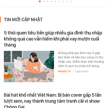
TIN MỚI CẬP NHẬT
5 thói quen tiêu tiền giúp nhiều gia đình thu nhập
không quá cao vẫn hiếm khi phải vay mượn cuối
tháng
Không phải gia đình nào ít gặp
khó khăn về tiền bạc cũng có thu
nhập cao. Điểm khác biệt thường
nằm ở cách họ phân bổ dòng…
MONEY.14
-
7 giờ trước
Bài hát khổ nhất Việt Nam: Bị bản cover gấp 5 lần
lượt xem, nay thành trung tâm tranh cãi vì show
Chông Gai