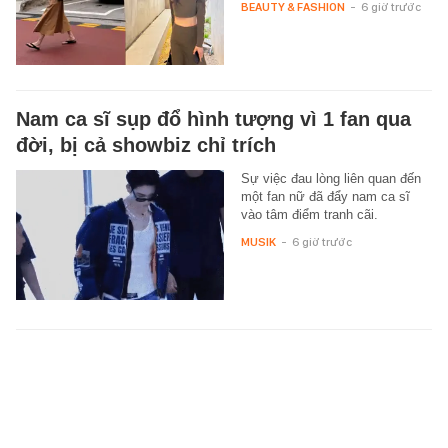
BEAUTY & FASHION
-
6 giờ trước
Nam ca sĩ sụp đổ hình tượng vì 1 fan qua
đời, bị cả showbiz chỉ trích
Sự việc đau lòng liên quan đến
một fan nữ đã đẩy nam ca sĩ
vào tâm điểm tranh cãi.
MUSIK
-
6 giờ trước
Mặt cỏ sân Mỹ Đình trước trận ĐT Việt Nam
vs Campuchia ra sao sau khi được truyền
thông Đông Nam Á khen hết lời