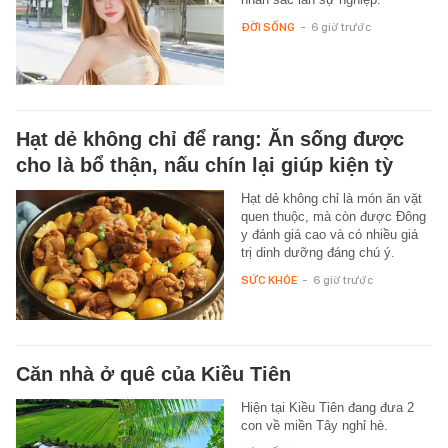
ĐỜI SỐNG
-
6 giờ trước
Hạt dẻ không chỉ để rang: Ăn sống được
cho là bổ thận, nấu chín lại giúp kiện tỳ
Hạt dẻ không chỉ là món ăn vặt
quen thuộc, mà còn được Đông
y đánh giá cao và có nhiều giá
trị dinh dưỡng đáng chú ý.
SỨC KHỎE
-
6 giờ trước
Căn nhà ở quê của Kiều Tiên
Hiện tại Kiều Tiên đang đưa 2
con về miền Tây nghỉ hè.