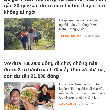
gần 20 giờ sau được cứu hộ tìm thấy ở nơi
không ai ngờ
Bé gái mất liên lạc khi theo
người thân vào rừng ở Vân
Nam, Trung Quốc.
THẾ GIỚI ĐÓ ĐÂY
-
6 giờ trước
Vợ đưa 100.000 đồng đi chợ, chồng nấu
được 3 tô bánh canh đầy ắp tôm và chả cá,
còn dư tận 21.000 đồng
Giữa thời điểm giá thực phẩm
khiến nhiều người phải đau đầu
mỗi lần đi chợ, một chàng trai ở
Quy Nhơn lại gây chú ý khi…
ĂN - CHƠI - ĐI
-
6 giờ trước