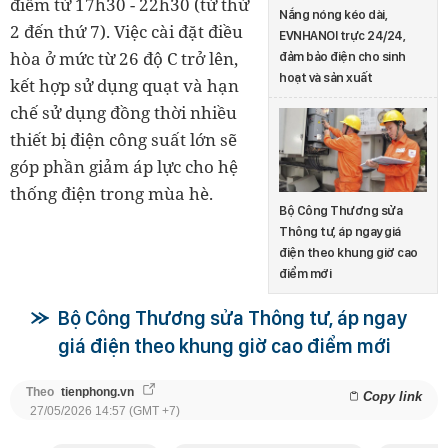
điểm từ 17h30 - 22h30 (từ thứ
Nắng nóng kéo dài,
2 đến thứ 7). Việc cài đặt điều
EVNHANOI trực 24/24,
hòa ở mức từ 26 độ C trở lên,
đảm bảo điện cho sinh
hoạt và sản xuất
kết hợp sử dụng quạt và hạn
chế sử dụng đồng thời nhiều
thiết bị điện công suất lớn sẽ
góp phần giảm áp lực cho hệ
thống điện trong mùa hè.
Bộ Công Thương sửa
Thông tư, áp ngay giá
điện theo khung giờ cao
điểm mới
Bộ Công Thương sửa Thông tư, áp ngay
giá điện theo khung giờ cao điểm mới
Theo
tienphong.vn
Copy link
27/05/2026 14:57 (GMT +7)