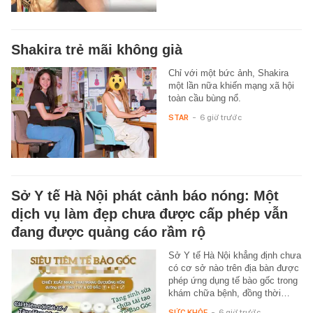
Shakira trẻ mãi không già
Chỉ với một bức ảnh, Shakira
một lần nữa khiến mạng xã hội
toàn cầu bùng nổ.
STAR
-
6 giờ trước
Sở Y tế Hà Nội phát cảnh báo nóng: Một
dịch vụ làm đẹp chưa được cấp phép vẫn
đang được quảng cáo rầm rộ
Sở Y tế Hà Nội khẳng định chưa
có cơ sở nào trên địa bàn được
phép ứng dụng tế bào gốc trong
khám chữa bệnh, đồng thời…
SỨC KHỎE
-
6 giờ trước