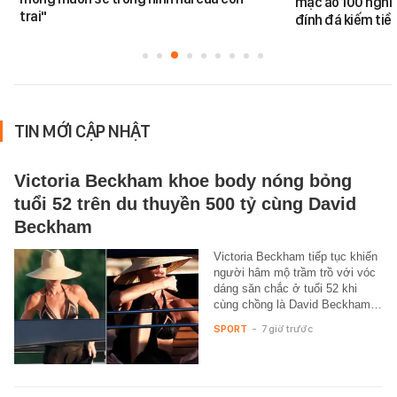
mặc áo 100 nghìn
trai"
đính đá kiếm tiề
TIN MỚI CẬP NHẬT
Victoria Beckham khoe body nóng bỏng
tuổi 52 trên du thuyền 500 tỷ cùng David
Beckham
Victoria Beckham tiếp tục khiến
người hâm mộ trầm trồ với vóc
dáng săn chắc ở tuổi 52 khi
cùng chồng là David Beckham…
SPORT
-
7 giờ trước