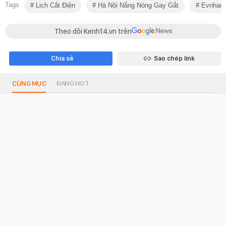
Tags
Lịch Cắt Điện
Hà Nội Nắng Nóng Gay Gắt
Evnhano
Theo dõi Kenh14.vn trên
Chia sẻ
Sao chép link
CÙNG MỤC
ĐANG HOT