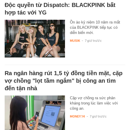
Độc quyền từ Dispatch: BLACKPINK bất
hợp tác với YG
Ồn ào kỷ niệm 10 năm ra mắt
của BLACKPINK tiếp tục có
diễn biến mới.
MUSIK
-
7 giờ trước
Ra ngân hàng rút 1,5 tỷ đồng tiền mặt, cặp
vợ chồng "lọt tầm ngắm" bị công an tìm
đến tận nhà
Cặp vợ chồng ra sức phản
kháng trong lúc làm việc với
công an.
MONEY.14
-
7 giờ trước