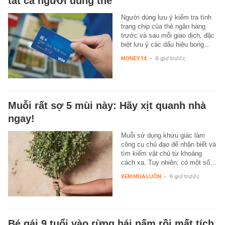
tất cả người dùng thẻ
Người dùng lưu ý kiểm tra tình
trạng chip của thẻ ngân hàng
trước và sau mỗi giao dịch, đặc
biệt lưu ý các dấu hiệu bong…
MONEY.14
-
6 giờ trước
Muỗi rất sợ 5 mùi này: Hãy xịt quanh nhà
ngay!
Muỗi sử dụng khứu giác làm
công cụ chủ đạo để nhận biết và
tìm kiếm vật chủ từ khoảng
cách xa. Tuy nhiên, có một số…
XEM MUA LUÔN
-
6 giờ trước
Bé gái 9 tuổi vào rừng hái nấm rồi mất tích,