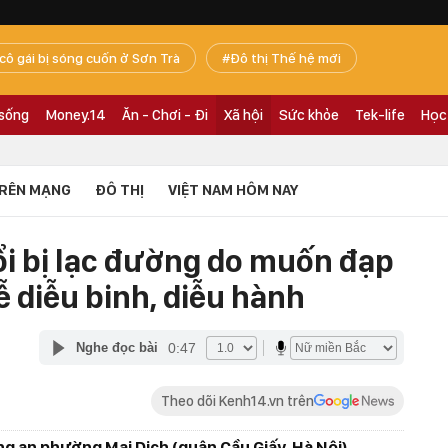
 cô gái bị sóng cuốn ở Sơn Trà
Đô thị Thế hệ mới
 sống
Money.14
Ăn - Chơi - Đi
Xã hội
Sức khỏe
Tek-life
Học
RÊN MẠNG
ĐÔ THỊ
VIỆT NAM HÔM NAY
ổi bị lạc đường do muốn đạp
 diễu binh, diễu hành
0:47
Nghe đọc bài
Theo dõi Kenh14.vn trên
g an phường Mai Dịch (quận Cầu Giấy, Hà Nội)