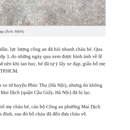
ạp (Ảnh: MXH)
 dân, lực lượng công an đã hỏi nhanh cháu bé. Qua
 lớp 3, do những ngày qua xem được hình ảnh về lễ
 nên khi tan học, bé đã tự ý lấy xe đạp, giấu bố mẹ
o TP.HCM.
ạp xe từ huyện Phúc Thọ (Hà Nội), nhưng do không
 Mai Dịch (quận Cầu Giấy, Hà Nội) đã bị lạc.
a bố mẹ cháu bé, cán bộ Công an phường Mai Dịch
a đình, sau đó bố cháu đã đến đưa cháu về.