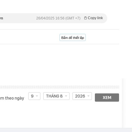
Copy link
vn
26/04/2025 16:56 (GMT +7)
Bấm để thiết lập
9
THÁNG 8
2026
XEM
m theo ngày