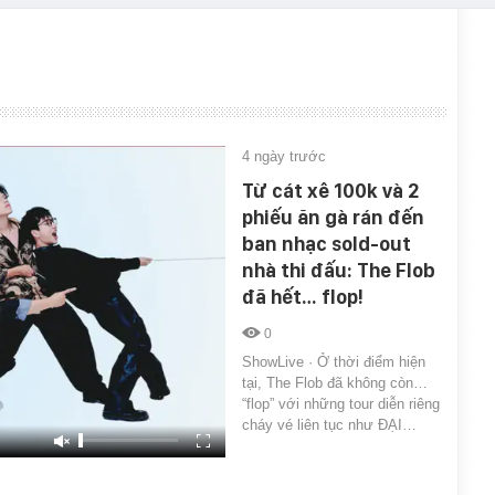
4 ngày trước
Từ cát xê 100k và 2
phiếu ăn gà rán đến
ban nhạc sold-out
nhà thi đấu: The Flob
đã hết… flop!
0
ShowLive · Ở thời điểm hiện
tại, The Flob đã không còn…
“flop” với những tour diễn riêng
cháy vé liên tục như ĐẠI…