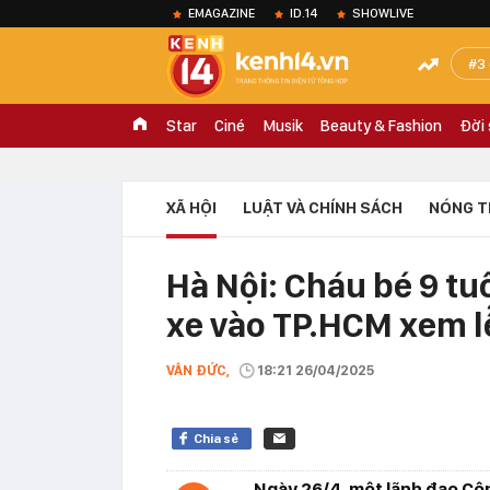
EMAGAZINE
ID.14
SHOWLIVE
3
Star
Ciné
Musik
Beauty & Fashion
Đời
XÃ HỘI
LUẬT VÀ CHÍNH SÁCH
NÓNG T
Hà Nội: Cháu bé 9 tu
xe vào TP.HCM xem lễ
VÂN ĐỨC,
18:21 26/04/2025
Chia sẻ
Ngày 26/4, một lãnh đạo Côn