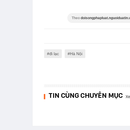
Theo
doisongphapluat.nguoiduatin.
đi lạc
Hà Nội
TIN CÙNG CHUYÊN MỤC
Xe