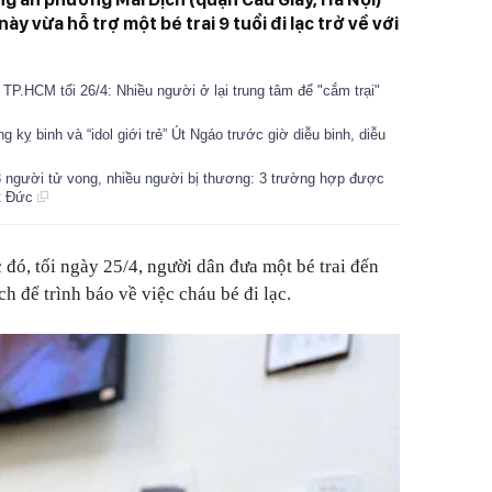
này vừa hỗ trợ một bé trai 9 tuổi đi lạc trở về với
 TP.HCM tối 26/4: Nhiều người ở lại trung tâm để "cắm trại"
ỵ binh và “idol giới trẻ” Út Ngáo trước giờ diễu binh, diễu
3 người tử vong, nhiều người bị thương: 3 trường hợp được
ệt Đức
đó, tối ngày 25/4, người dân đưa một bé trai đến
 để trình báo về việc cháu bé đi lạc.