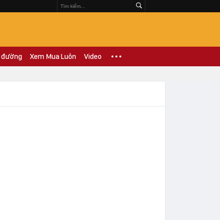
 đường
Xem Mua Luôn
Video