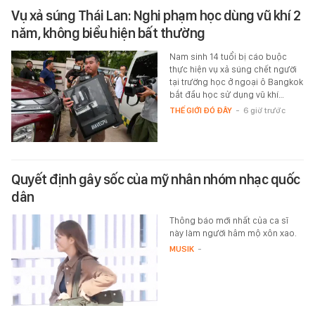
Vụ xả súng Thái Lan: Nghi phạm học dùng vũ khí 2
năm, không biểu hiện bất thường
Nam sinh 14 tuổi bị cáo buộc
thực hiện vụ xả súng chết người
tại trường học ở ngoại ô Bangkok
bắt đầu học sử dụng vũ khí…
THẾ GIỚI ĐÓ ĐÂY
-
6 giờ trước
Quyết định gây sốc của mỹ nhân nhóm nhạc quốc
dân
Thông báo mới nhất của ca sĩ
này làm người hâm mộ xôn xao.
MUSIK
-