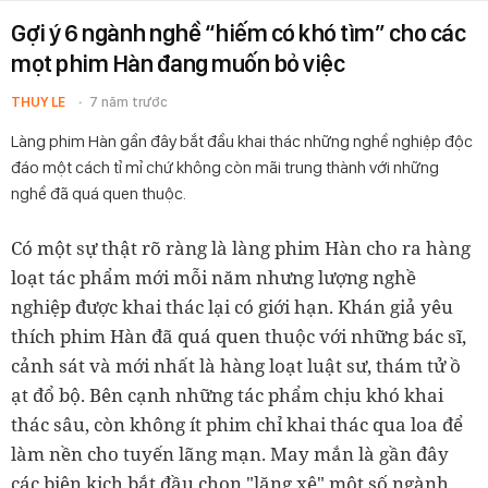
Gợi ý 6 ngành nghề “hiếm có khó tìm” cho các
mọt phim Hàn đang muốn bỏ việc
THUY LE
7 năm trước
Làng phim Hàn gần đây bắt đầu khai thác những nghề nghiệp độc
đáo một cách tỉ mỉ chứ không còn mãi trung thành với những
nghề đã quá quen thuộc.
Có một sự thật rõ ràng là làng phim Hàn cho ra hàng
loạt tác phẩm mới mỗi năm nhưng lượng nghề
nghiệp được khai thác lại có giới hạn. Khán giả yêu
thích phim Hàn đã quá quen thuộc với những bác sĩ,
cảnh sát và mới nhất là hàng loạt luật sư, thám tử ồ
ạt đổ bộ. Bên cạnh những tác phẩm chịu khó khai
thác sâu, còn không ít phim chỉ khai thác qua loa để
làm nền cho tuyến lãng mạn. May mắn là gần đây
các biên kịch bắt đầu chọn "lăng xê" một số ngành