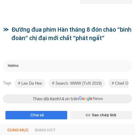
Đường đua phim Hàn tháng 8 đón chào “binh
đoàn” chị đại mới chất “phát ngất”
Helino
Tags
Lee Da Hee
Search: WWW (tvN 2019)
Chief Of St
Theo dõi Kenh14.vn trên
Chia sẻ
Sao chép link
CÙNG MỤC
ĐANG HOT