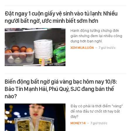
Đặt ngay 1 cuộn giấy vệ sinh vào tủ lạnh: Nhiều
người bất ngờ, ước mình biết sớm hơn
Hành động tưởng chừng đơn
giản nhưng đem lại nhiều công
dụng hơn bạn nghĩ.
XEM MUA LUÔN
-
7 giờ trước
Biến động bất ngờ giá vàng bạc hôm nay 10/8:
Bảo Tín Mạnh Hải, Phú Quý, SJC đang bán thế
nào?
Đây có phải là thời điểm "vàng"
để nhà đầu tư chốt lời hay bắt
đáy?
MONEY.14
-
7 giờ trước