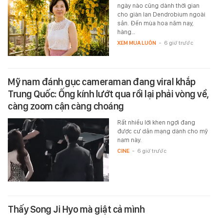
ngày nào cũng dành thời gian
cho giàn lan Dendrobium ngoài
sân. Đến mùa hoa năm nay,
hàng…
XEM MUA LUÔN
-
6 giờ trước
Mỹ nam đánh gục cameraman đang viral khắp
Trung Quốc: Ống kính lướt qua rồi lại phải vòng về,
càng zoom cận càng choáng
Rất nhiều lời khen ngợi đang
được cư dân mạng dành cho mỹ
nam này.
CINE
-
6 giờ trước
Thấy Song Ji Hyo mà giật cả mình