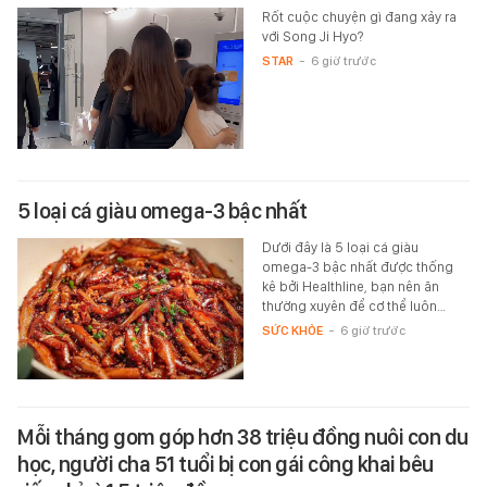
Rốt cuộc chuyện gì đang xảy ra
với Song Ji Hyo?
STAR
-
6 giờ trước
5 loại cá giàu omega-3 bậc nhất
Dưới đây là 5 loại cá giàu
omega-3 bậc nhất được thống
kê bởi Healthline, bạn nên ăn
thường xuyên để cơ thể luôn…
SỨC KHỎE
-
6 giờ trước
Mỗi tháng gom góp hơn 38 triệu đồng nuôi con du
học, người cha 51 tuổi bị con gái công khai bêu