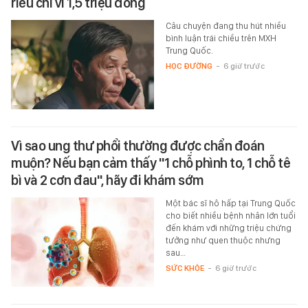
riếu chỉ vì 1,5 triệu đồng
Câu chuyện đang thu hút nhiều
bình luận trái chiều trên MXH
Trung Quốc.
HỌC ĐƯỜNG
-
6 giờ trước
Vì sao ung thư phổi thường được chẩn đoán
muộn? Nếu bạn cảm thấy "1 chỗ phình to, 1 chỗ tê
bì và 2 cơn đau", hãy đi khám sớm
Một bác sĩ hô hấp tại Trung Quốc
cho biết nhiều bệnh nhân lớn tuổi
đến khám với những triệu chứng
tưởng như quen thuộc nhưng
sau…
SỨC KHỎE
-
6 giờ trước