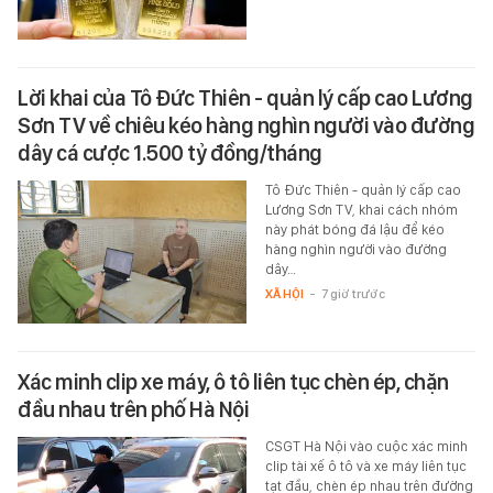
Lời khai của Tô Đức Thiên - quản lý cấp cao Lương
Sơn TV về chiêu kéo hàng nghìn người vào đường
dây cá cược 1.500 tỷ đồng/tháng
Tô Đức Thiên - quản lý cấp cao
Lương Sơn TV, khai cách nhóm
này phát bóng đá lậu để kéo
hàng nghìn người vào đường
dây…
XÃ HỘI
-
7 giờ trước
Xác minh clip xe máy, ô tô liên tục chèn ép, chặn
đầu nhau trên phố Hà Nội
CSGT Hà Nội vào cuộc xác minh
clip tài xế ô tô và xe máy liên tục
tạt đầu, chèn ép nhau trên đường