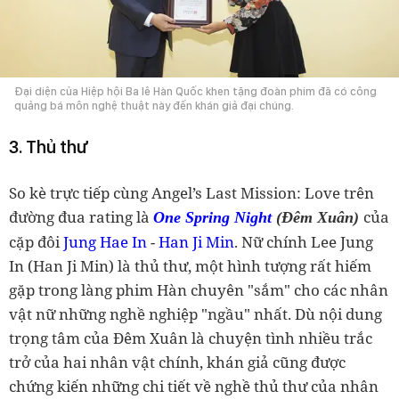
Đại diện của Hiệp hội Ba lê Hàn Quốc khen tặng đoàn phim đã có công
quảng bá môn nghệ thuật này đến khán giả đại chúng.
3. Thủ thư
So kè trực tiếp cùng Angel’s Last Mission: Love trên
đường đua rating là
của
One Spring Night
(Đêm Xuân)
cặp đôi
Jung Hae In
-
Han Ji Min
. Nữ chính Lee Jung
In (Han Ji Min) là thủ thư, một hình tượng rất hiếm
gặp trong làng phim Hàn chuyên "sắm" cho các nhân
vật nữ những nghề nghiệp "ngầu" nhất. Dù nội dung
trọng tâm của Đêm Xuân là chuyện tình nhiều trắc
trở của hai nhân vật chính, khán giả cũng được
chứng kiến những chi tiết về nghề thủ thư của nhân