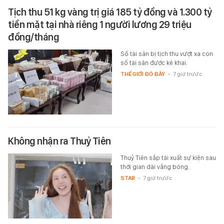
Tịch thu 51 kg vàng trị giá 185 tỷ đồng và 1.300 tỷ
tiền mặt tại nhà riêng 1 người lương 29 triệu
đồng/tháng
Số tài sản bị tịch thu vượt xa con
số tài sản được kê khai.
THẾ GIỚI ĐÓ ĐÂY
-
7 giờ trước
Không nhận ra Thuỷ Tiên
Thuỷ Tiên sắp tái xuất sự kiện sau
thời gian dài vắng bóng.
STAR
-
7 giờ trước