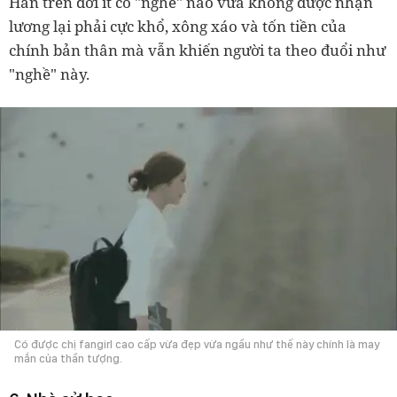
Hẳn trên đời ít có "nghề" nào vừa không được nhận
lương lại phải cực khổ, xông xáo và tốn tiền của
chính bản thân mà vẫn khiến người ta theo đuổi như
"nghề" này.
Có được chị fangirl cao cấp vừa đẹp vừa ngầu như thế này chính là may
mắn của thần tượng.