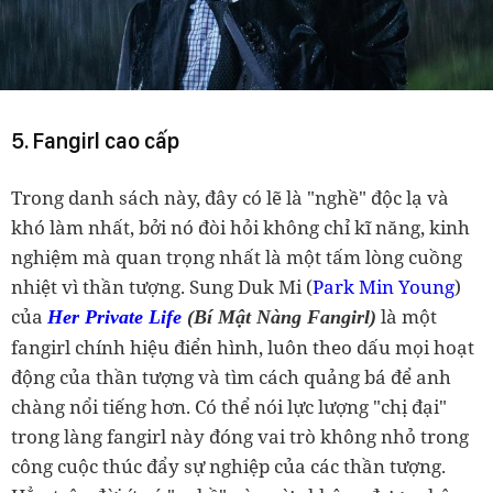
5. Fangirl cao cấp
Trong danh sách này, đây có lẽ là "nghề" độc lạ và
khó làm nhất, bởi nó đòi hỏi không chỉ kĩ năng, kinh
nghiệm mà quan trọng nhất là một tấm lòng cuồng
nhiệt vì thần tượng. Sung Duk Mi (
Park Min Young
)
của
là một
Her Private Life
(Bí Mật Nàng Fangirl)
fangirl chính hiệu điển hình, luôn theo dấu mọi hoạt
động của thần tượng và tìm cách quảng bá để anh
chàng nổi tiếng hơn. Có thể nói lực lượng "chị đại"
trong làng fangirl này đóng vai trò không nhỏ trong
công cuộc thúc đẩy sự nghiệp của các thần tượng.