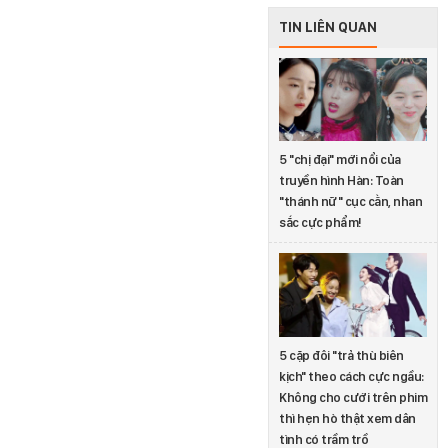
TIN LIÊN QUAN
5 "chị đại" mới nổi của
truyền hình Hàn: Toàn
"thánh nữ" cục cằn, nhan
sắc cực phẩm!
5 cặp đôi "trả thù biên
kịch" theo cách cực ngầu:
Không cho cưới trên phim
thì hẹn hò thật xem dân
tình có trầm trồ