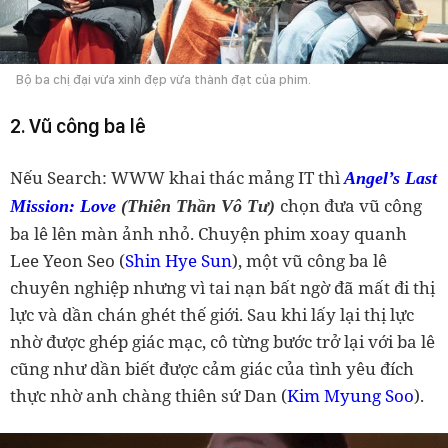
Bộ ba chị đại vừa xinh đẹp vừa thành đạt của phim.
2. Vũ công ba lê
Nếu Search: WWW khai thác mảng IT thì
Angel’s Last
chọn đưa vũ công
Mission: Love
(Thiên Thần Vô Tư)
ba lê lên màn ảnh nhỏ. Chuyện phim xoay quanh
Lee Yeon Seo (
Shin Hye Sun
), một vũ công ba lê
chuyên nghiệp nhưng vì tai nạn bất ngờ đã mất đi thị
lực và dần chán ghét thế giới. Sau khi lấy lại thị lực
nhờ được ghép giác mạc, cô từng bước trở lại với ba lê
cũng như dần biết được cảm giác của tình yêu đích
thực nhờ anh chàng thiên sứ Dan (
Kim Myung Soo
).