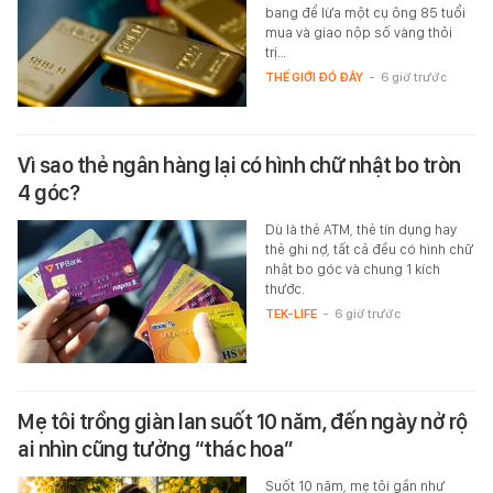
bang để lừa một cụ ông 85 tuổi
mua và giao nộp số vàng thỏi
trị…
THẾ GIỚI ĐÓ ĐÂY
-
6 giờ trước
Vì sao thẻ ngân hàng lại có hình chữ nhật bo tròn
4 góc?
Dù là thẻ ATM, thẻ tín dụng hay
thẻ ghi nợ, tất cả đều có hình chữ
nhật bo góc và chung 1 kích
thước.
TEK-LIFE
-
6 giờ trước
Mẹ tôi trồng giàn lan suốt 10 năm, đến ngày nở rộ
ai nhìn cũng tưởng “thác hoa”
Suốt 10 năm, mẹ tôi gần như