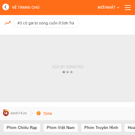
VỀ TRANG CHỦ
MỚI NHẤT
MỚI NHẤT
#3 cô gái bị sóng cuốn ở Sơn Trà
Xem thêm
Cine
Phim Chiếu Rạp
Phim Việt Nam
Phim Truyền Hình
Hoa