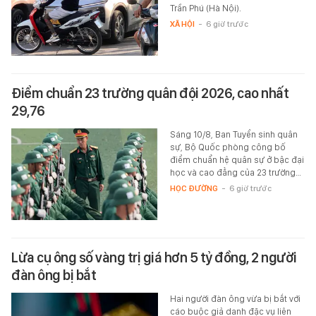
Trần Phú (Hà Nội).
XÃ HỘI
-
6 giờ trước
Điểm chuẩn 23 trường quân đội 2026, cao nhất
29,76
Sáng 10/8, Ban Tuyển sinh quân
sự, Bộ Quốc phòng công bố
điểm chuẩn hệ quân sự ở bậc đại
học và cao đẳng của 23 trường…
HỌC ĐƯỜNG
-
6 giờ trước
Lừa cụ ông số vàng trị giá hơn 5 tỷ đồng, 2 người
đàn ông bị bắt
Hai người đàn ông vừa bị bắt với
cáo buộc giả danh đặc vụ liên