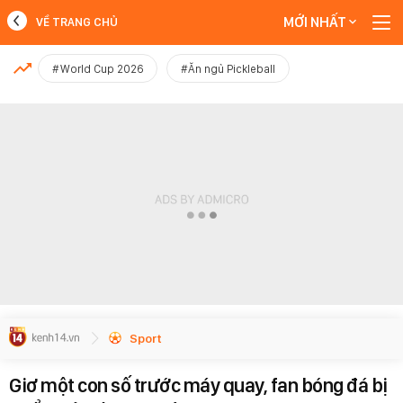
MỚI NHẤT
VỀ TRANG CHỦ
MỚI NHẤT
#World Cup 2026
#Ăn ngủ Pickleball
Xem thêm
Sport
Giơ một con số trước máy quay, fan bóng đá bị