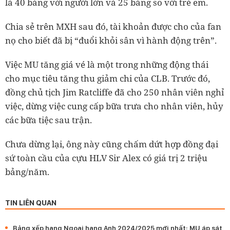
là 40 bảng với người lớn và 25 bảng so với trẻ em.
Chia sẻ trên MXH sau đó, tài khoản được cho của fan
nọ cho biết đã bị “đuổi khỏi sân vì hành động trên”.
Việc MU tăng giá vé là một trong những động thái
cho mục tiêu tăng thu giảm chi của CLB. Trước đó,
đồng chủ tịch Jim Ratcliffe đã cho 250 nhân viên nghỉ
việc, dừng việc cung cấp bữa trưa cho nhân viên, hủy
các bữa tiệc sau trận.
Chưa dừng lại, ông này cũng chấm dứt hợp đồng đại
sứ toàn cầu của cựu HLV Sir Alex có giá trị 2 triệu
bảng/năm.
TIN LIÊN QUAN
Bảng xếp hạng Ngoại hạng Anh 2024/2025 mới nhất: MU áp sát