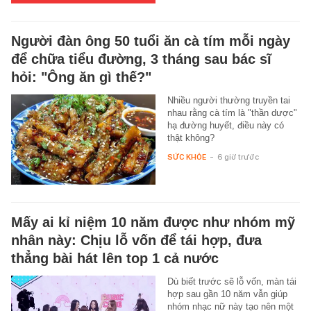
Người đàn ông 50 tuổi ăn cà tím mỗi ngày
để chữa tiểu đường, 3 tháng sau bác sĩ
hỏi: "Ông ăn gì thế?"
Nhiều người thường truyền tai
nhau rằng cà tím là "thần dược"
hạ đường huyết, điều này có
thật không?
SỨC KHỎE
-
6 giờ trước
Mấy ai kỉ niệm 10 năm được như nhóm mỹ
nhân này: Chịu lỗ vốn để tái hợp, đưa
thẳng bài hát lên top 1 cả nước
Dù biết trước sẽ lỗ vốn, màn tái
hợp sau gần 10 năm vẫn giúp
nhóm nhạc nữ này tạo nên một