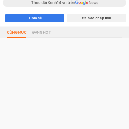
Theo dõi Kenh14.vn trên
Chia sẻ
Sao chép link
CÙNG MỤC
ĐANG HOT