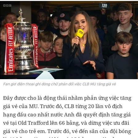
Fan giơ điện thoại ghi dòng chữ phản đối việc CLB MU tăng giá vé
Đây được cho là động thái nhằm phản ứng việc tăng
giá vé của MU. Trước đó, CLB từng 20 lần vô địch
hạng đấu cao nhất nước Anh đã quyết định tăng giá
vé tại Old Trafford lên 66 bảng, và dừng việc ưu đãi
giá vé cho trẻ em. Trước đó, vé đến sân của đội bóng