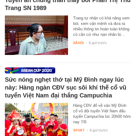
Tuyên án chung thân thầy bói Phan Thị Thu
Trang SN 1989
Trang tự nhận có khả năng xem
bói, xem vận mệnh và đưa ra
nhiều thông tin hoàn toàn không
có căn cứ như nạn nhân bị…
XÃ HỘI
-
6 giờ trước
Sức nóng nghẹt thở tại Mỹ Đình ngay lúc
này: Hàng ngàn CĐV sục sôi khí thế cổ vũ
tuyển Việt Nam đại thắng Campuchia
Hàng CĐV đổ về sân Mỹ Đình
cổ vũ đội tuyển Việt Nam đấu
tuyển Campuchia lúc 20h00 hôm
nay 7/8.
SPORT
-
6 giờ trước