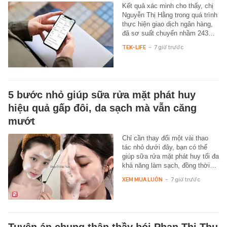
Kết quả xác minh cho thấy, chị
Nguyễn Thị Hằng trong quá trình
thực hiện giao dịch ngân hàng,
đã sơ suất chuyển nhầm 243…
TEK-LIFE
-
7 giờ trước
5 bước nhỏ giúp sữa rửa mặt phát huy
hiệu quả gấp đôi, da sạch mà vẫn căng
mướt
Chỉ cần thay đổi một vài thao
tác nhỏ dưới đây, bạn có thể
giúp sữa rửa mặt phát huy tối đa
khả năng làm sạch, đồng thời…
XEM MUA LUÔN
-
7 giờ trước