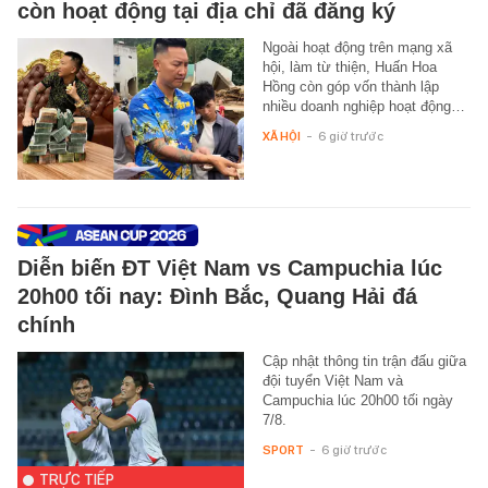
còn hoạt động tại địa chỉ đã đăng ký
Ngoài hoạt động trên mạng xã
hội, làm từ thiện, Huấn Hoa
Hồng còn góp vốn thành lập
nhiều doanh nghiệp hoạt động…
XÃ HỘI
-
6 giờ trước
Diễn biến ĐT Việt Nam vs Campuchia lúc
20h00 tối nay: Đình Bắc, Quang Hải đá
chính
Cập nhật thông tin trận đấu giữa
đội tuyển Việt Nam và
Campuchia lúc 20h00 tối ngày
7/8.
SPORT
-
6 giờ trước
TRỰC TIẾP