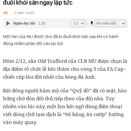
đuổi khỏi sân ngay lập tức
AB
2 năm trước
Nghe đọc bài
1:25
Một fan của MU được cho đã bị đuổi khỏi sân sau khi có hành
động nhằm phản đối câu lạc bộ.
Hôm 2/12, sân Old Trafford của CLB MU được chọn là
địa điểm tổ chức lễ bốc thăm cho vòng 3 của FA Cup -
chiếc cúp lâu đời nhất của bóng đá Anh.
Rất đông người hâm mộ của “Quỷ đỏ” đã có mặt, hào
hứng chờ đón đối thủ tiếp theo của đội nhà. Tuy
nhiên vào lúc này, một fan bất ngờ dùng điện thoại
viết dòng chữ tạm dịch là “66 bảng, ăn cướp” hướng
vào máy quay.