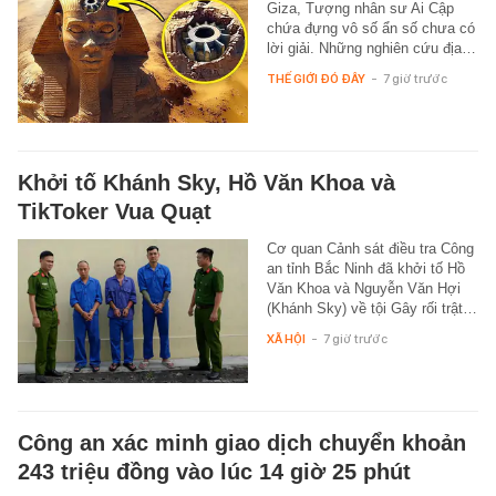
Giza, Tượng nhân sư Ai Cập
chứa đựng vô số ẩn số chưa có
lời giải. Những nghiên cứu địa…
THẾ GIỚI ĐÓ ĐÂY
-
7 giờ trước
Khởi tố Khánh Sky, Hồ Văn Khoa và
TikToker Vua Quạt
Cơ quan Cảnh sát điều tra Công
an tỉnh Bắc Ninh đã khởi tố Hồ
Văn Khoa và Nguyễn Văn Hợi
(Khánh Sky) về tội Gây rối trật…
XÃ HỘI
-
7 giờ trước
Công an xác minh giao dịch chuyển khoản
243 triệu đồng vào lúc 14 giờ 25 phút