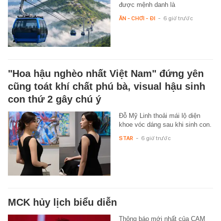
được mệnh danh là
ĂN - CHƠI - ĐI
-
6 giờ trước
"Hoa hậu nghèo nhất Việt Nam" đứng yên
cũng toát khí chất phú bà, visual hậu sinh
con thứ 2 gây chú ý
Đỗ Mỹ Linh thoải mái lộ diện
khoe vóc dáng sau khi sinh con.
STAR
-
6 giờ trước
MCK hủy lịch biểu diễn
Thông báo mới nhất của CAM