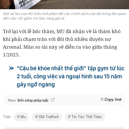
Một số fan của MU biểu tình phản đối các chính sách của đội bóng liên quan
đến việc cắt giảm chi tiêu, tăng giá vé
Trở lại với lễ bốc thăm, MU đã nhận về lá thăm khó
khi phải chạm trán với đối thủ nhiều duyên nợ
Arsenal. Màn so tài này sẽ diễn ra vào giữa tháng
1/2025.
“Cậu bé khỏe nhất thế giới” tập gym từ lúc
2 tuổi, công việc và ngoại hình sau 15 năm
gây ngỡ ngàng
Copy link
Theo
Đời sống pháp luật
Tags
Mu
Old Trafford
Tin Tức Thể Thao