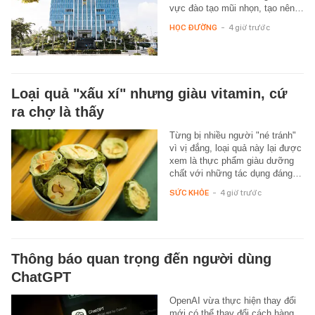
vực đào tạo mũi nhọn, tạo nên…
HỌC ĐƯỜNG
-
4 giờ trước
Loại quả "xấu xí" nhưng giàu vitamin, cứ
ra chợ là thấy
Từng bị nhiều người "né tránh"
vì vị đắng, loại quả này lại được
xem là thực phẩm giàu dưỡng
chất với những tác dụng đáng…
SỨC KHỎE
-
4 giờ trước
Thông báo quan trọng đến người dùng
ChatGPT
OpenAI vừa thực hiện thay đổi
mới có thể thay đổi cách hàng