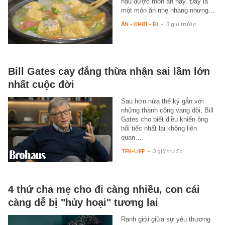
nấu được món ăn này. Đây là
một món ăn nhẹ nhàng nhưng…
ĂN - CHƠI - ĐI
-
3 giờ trước
Bill Gates cay đắng thừa nhận sai lầm lớn
nhất cuộc đời
Sau hơn nửa thế kỷ gắn với
những thành công vang dội, Bill
Gates cho biết điều khiến ông
hối tiếc nhất lại không liên
quan…
TEK-LIFE
-
3 giờ trước
4 thứ cha mẹ cho đi càng nhiều, con cái
càng dễ bị "hủy hoại" tương lai
Ranh giới giữa sự yêu thương