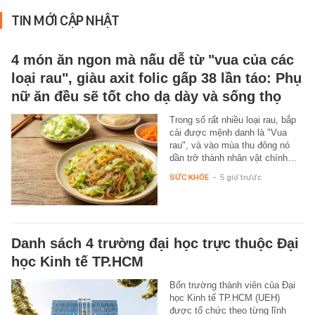
TIN MỚI CẬP NHẬT
4 món ăn ngon mà nấu dễ từ "vua của các
loại rau", giàu axit folic gấp 38 lần táo: Phụ
nữ ăn đều sẽ tốt cho dạ dày và sống thọ
Trong số rất nhiều loại rau, bắp
cải được mệnh danh là "Vua
rau", và vào mùa thu đông nó
dần trở thành nhân vật chính…
SỨC KHỎE
-
5 giờ trước
Danh sách 4 trường đại học trực thuộc Đại
học Kinh tế TP.HCM
Bốn trường thành viên của Đại
học Kinh tế TP.HCM (UEH)
được tổ chức theo từng lĩnh