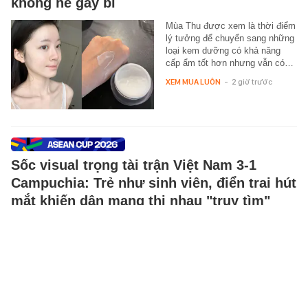
không hề gây bí
Mùa Thu được xem là thời điểm
lý tưởng để chuyển sang những
loại kem dưỡng có khả năng
cấp ẩm tốt hơn nhưng vẫn có…
XEM MUA LUÔN
-
2 giờ trước
Sốc visual trọng tài trận Việt Nam 3-1
Campuchia: Trẻ như sinh viên, điển trai hút
mắt khiến dân mạng thi nhau "truy tìm"
danh tính
Trọng tài chính trận Việt Nam vs
Campuchia tối 7/8 gây sốt vì
visual quá đỗi trẻ trung.
SPORT
-
2 giờ trước