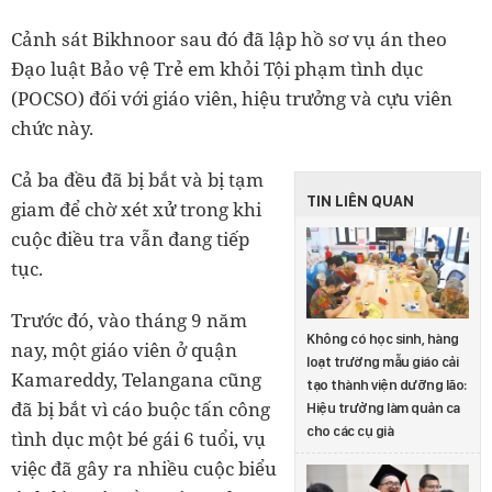
Cảnh sát Bikhnoor sau đó đã lập hồ sơ vụ án theo
Đạo luật Bảo vệ Trẻ em khỏi Tội phạm tình dục
(POCSO) đối với giáo viên, hiệu trưởng và cựu viên
chức này.
Cả ba đều đã bị bắt và bị tạm
TIN LIÊN QUAN
giam để chờ xét xử trong khi
cuộc điều tra vẫn đang tiếp
tục.
Trước đó, vào tháng 9 năm
Không có học sinh, hàng
nay, một giáo viên ở quận
loạt trường mẫu giáo cải
Kamareddy, Telangana cũng
tạo thành viện dưỡng lão:
đã bị bắt vì cáo buộc tấn công
Hiệu trưởng làm quản ca
cho các cụ già
tình dục một bé gái 6 tuổi, vụ
việc đã gây ra nhiều cuộc biểu