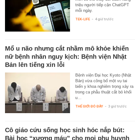
triệu người tiếp cận ChatGPT
mỗi ngày.
TEK-LIFE
-
4 giờ trước
Mổ u não nhưng cắt nhầm mô khỏe khiến
nữ bệnh nhân nguy kịch: Bệnh viện Nhật
Bản lên tiếng xin lỗi
Bệnh viện Đại học Kyoto (Nhật
Bản) vừa công bố một vụ tai
biến y khoa nghiêm trọng xảy ra
trong ca phẫu thuật cắt bỏ khối
u…
THẾ GIỚI ĐÓ ĐÂY
-
3 giờ trước
Cô giáo cứu sống học sinh hóc nắp bút:
Bài học “xương máu” cho mọi phụ huynh