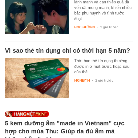
lành mạnh và can thiệp quá đà
vốn rất mong manh, khiến nhiều
bậc phụ huynh vô tình tước
đoạt…
HỌC ĐƯỜNG
-
2 giờ trước
Vì sao thẻ tín dụng chỉ có thời hạn 5 năm?
Thời hạn thẻ tín dụng thường
được in ở mặt trước hoặc sau
của thẻ.
MONEY.14
-
2 giờ trước
5 kem dưỡng ẩm "made in Vietnam" cực
hợp cho mùa Thu: Giúp da đủ ẩm mà