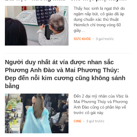
Thấy học sinh bị ngạt thở do
ngậm nắp bút, cô giáo đã áp
dụng chuẩn xác thủ thuật
Heimlich chỉ trong vòng 60
giây…
SỨC KHỎE
-
3 giờ trước
Người duy nhất át vía được nhan sắc
Phương Anh Đào và Mai Phương Thúy:
Đẹp đến nỗi kim cương cũng không sánh
bằng
Đến 2 đại mỹ nhân của Vbiz là
Mai Phương Thúy và Phương
Anh Đào cũng có phần lép vế
trước cô gái này.
CINE
-
3 giờ trước