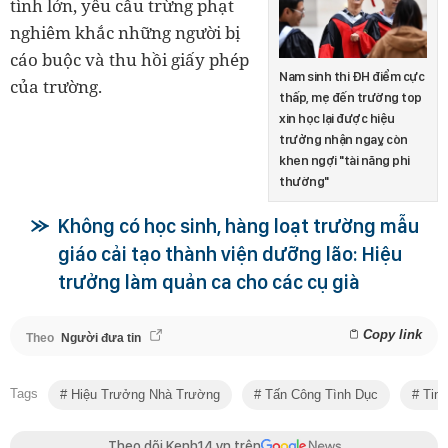
tình lớn, yêu cầu trừng phạt
nghiêm khắc những người bị
cáo buộc và thu hồi giấy phép
Nam sinh thi ĐH điểm cực
của trường.
thấp, mẹ đến trường top
xin học lại được hiệu
trưởng nhận ngay, còn
khen ngợi "tài năng phi
thường"
Không có học sinh, hàng loạt trường mẫu
giáo cải tạo thành viện dưỡng lão: Hiệu
trưởng làm quản ca cho các cụ già
Copy link
Theo
Người đưa tin
Tags
Hiệu Trưởng Nhà Trường
Tấn Công Tình Dục
Tin 
Theo dõi Kenh14.vn trên