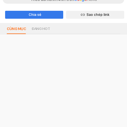
Chia sẻ
Sao chép link
CÙNG MỤC
ĐANG HOT