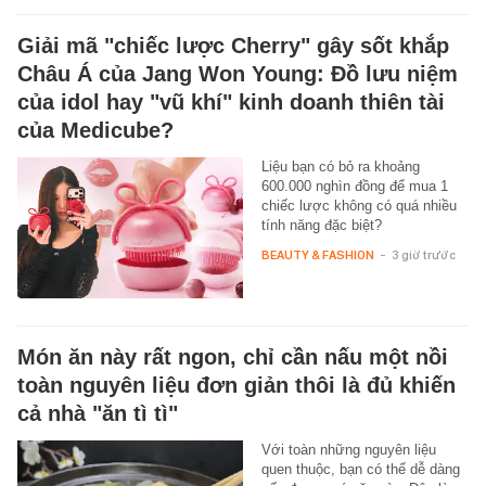
Giải mã "chiếc lược Cherry" gây sốt khắp
Châu Á của Jang Won Young: Đồ lưu niệm
của idol hay "vũ khí" kinh doanh thiên tài
của Medicube?
Liệu bạn có bỏ ra khoảng
600.000 nghìn đồng để mua 1
chiếc lược không có quá nhiều
tính năng đặc biệt?
BEAUTY & FASHION
-
3 giờ trước
Món ăn này rất ngon, chỉ cần nấu một nồi
toàn nguyên liệu đơn giản thôi là đủ khiến
cả nhà "ăn tì tì"
Với toàn những nguyên liệu
quen thuộc, bạn có thể dễ dàng