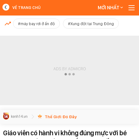
MỚI NHẤT
VỀ TRANG CHỦ
MỚI NHẤT
#máy bay rơi ở ấn độ
#Xung đột tại Trung Đông
Xem thêm
Thế Giới Đó Đây
Giáo viên có hành vi không đúng mực với bé