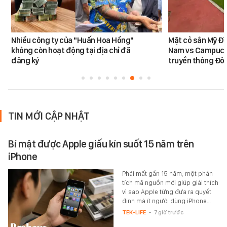
Nhiều công ty của "Huấn Hoa Hồng"
Mặt cỏ sân Mỹ Đì
không còn hoạt động tại địa chỉ đã
Nam vs Campuchi
đăng ký
truyền thông Đôn
TIN MỚI CẬP NHẬT
Bí mật được Apple giấu kín suốt 15 năm trên
iPhone
Phải mất gần 15 năm, một phân
tích mã nguồn mới giúp giải thích
vì sao Apple từng đưa ra quyết
định mà ít người dùng iPhone…
TEK-LIFE
-
7 giờ trước