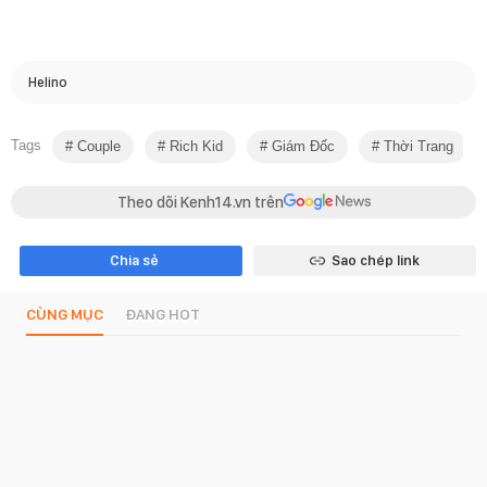
Helino
Tags
Couple
Rich Kid
Giám Đốc
Thời Trang
Theo dõi Kenh14.vn trên
Chia sẻ
Sao chép link
CÙNG MỤC
ĐANG HOT