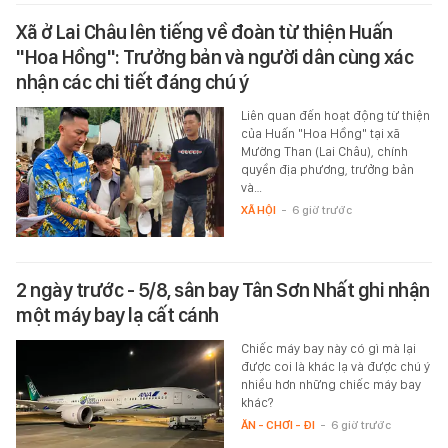
Xã ở Lai Châu lên tiếng về đoàn từ thiện Huấn
"Hoa Hồng": Trưởng bản và người dân cùng xác
nhận các chi tiết đáng chú ý
Liên quan đến hoạt động từ thiện
của Huấn "Hoa Hồng" tại xã
Mường Than (Lai Châu), chính
quyền địa phương, trưởng bản
và…
XÃ HỘI
-
6 giờ trước
2 ngày trước - 5/8, sân bay Tân Sơn Nhất ghi nhận
một máy bay lạ cất cánh
Chiếc máy bay này có gì mà lại
được coi là khác lạ và được chú ý
nhiều hơn những chiếc máy bay
khác?
ĂN - CHƠI - ĐI
-
6 giờ trước