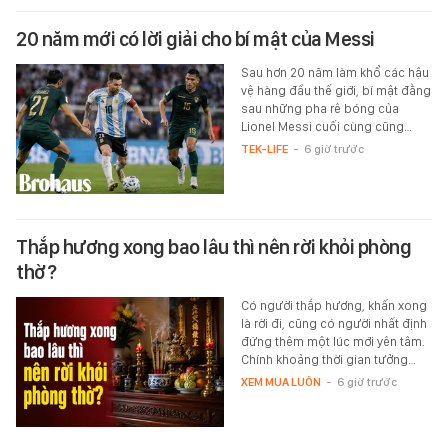
20 năm mới có lời giải cho bí mật của Messi
Sau hơn 20 năm làm khổ các hậu
vệ hàng đầu thế giới, bí mật đằng
sau những pha rê bóng của
Lionel Messi cuối cùng cũng…
TEK-LIFE
-
6 giờ trước
Thắp hương xong bao lâu thì nên rời khỏi phòng
thờ?
Có người thắp hương, khấn xong
là rời đi, cũng có người nhất định
đứng thêm một lúc mới yên tâm.
Chính khoảng thời gian tưởng…
XEM MUA LUÔN
-
6 giờ trước