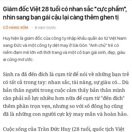
Giám đốc Việt 28 tuổi có nhan sắc "cực phẩm",
nhìn sang bạn gái cậu lại càng thêm ghen tị
CÔ HÀNG XÓM
8 năm trước
Huy hiện là giám đốc của công ty nhập khẩu quần áo từ Việt Nam
sang Đức và một công ty dệt may ở Sài Gòn. "Anh chủ" trẻ có
niềm đam mê lớn với thời trang và một cô bạn gái xinh, đẹp, giàu
ai cũng mơ ước.
Sinh ra đã đến đích là cụm từ để nói về những bạn trẻ
có tất cả trong tay: nhan sắc, tài năng, sự giàu có... Dù
bản thân người trong cuộc cảm thấy bản thân mình
cần phải nỗ lực nhiều hơn nữa để cụm từ "đến đích"
thêm phần trọn vẹn, nhưng so với số đông họ cũng
đã là những con người cực kỳ may mắn và hoàn hảo.
Cuộc sống của Trần Đức Huy (28 tuổi, quốc tịch Việt