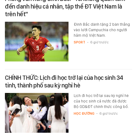
đến danh hiệu cá nhân, tập thể ĐT Việt Nam là
trên hết"
Đình Bắc dành tặng 2 bàn thắng
vào lưới Campuchia cho người
hâm mộ Việt Nam.
SPORT
-
6 giờ trước
CHÍNH THỨC: Lịch đi học trở lại của học sinh 34
tỉnh, thành phố sau kỳ nghỉ hè
Lịch đi học trở lại sau kỳ nghỉ hè
của học sinh cả nước đã được
Bộ GD&ĐT chính thức công bố.
HỌC ĐƯỜNG
-
6 giờ trước