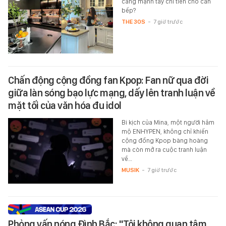
càng mạnh tay chi tiền cho căn
bếp?
THE 30S
-
7 giờ trước
Chấn động cộng đồng fan Kpop: Fan nữ qua đời
giữa làn sóng bạo lực mạng, dấy lên tranh luận về
mặt tối của văn hóa đu idol
Bi kịch của Mina, một người hâm
mộ ENHYPEN, không chỉ khiến
cộng đồng Kpop bàng hoàng
mà còn mở ra cuộc tranh luận
về…
MUSIK
-
7 giờ trước
Phỏng vấn nóng Đình Bắc: "Tôi không quan tâm