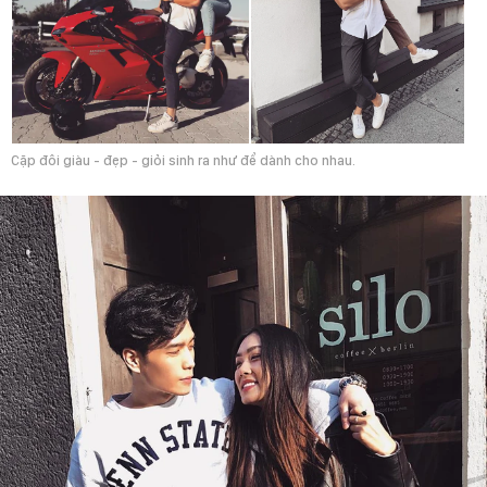
Cặp đôi giàu - đẹp - giỏi sinh ra như để dành cho nhau.