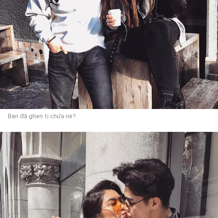
Bạn đã ghen tị chưa nè?