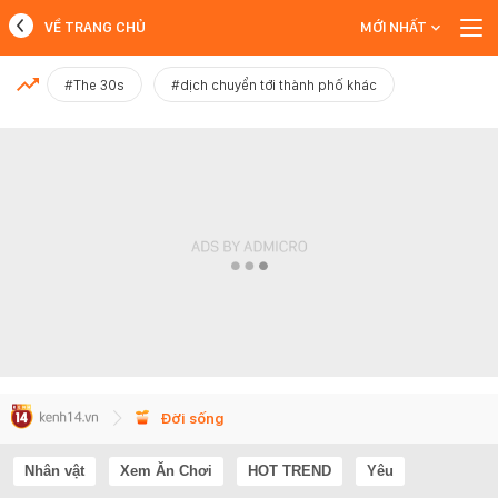
VỀ TRANG CHỦ
MỚI NHẤT
MỚI NHẤT
#The 30s
#dịch chuyển tới thành phố khác
Xem thêm
Đời sống
Nhân vật
Xem Ăn Chơi
HOT TREND
Yêu