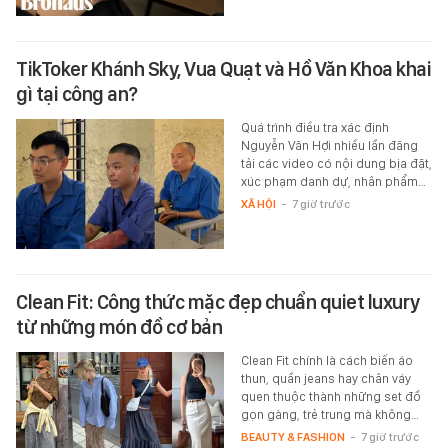
TikToker Khánh Sky, Vua Quạt và Hồ Văn Khoa khai
gì tại công an?
Quá trình điều tra xác định
Nguyễn Văn Hợi nhiều lần đăng
tải các video có nội dung bịa đặt,
xúc phạm danh dự, nhân phẩm…
XÃ HỘI
-
7 giờ trước
Clean Fit: Công thức mặc đẹp chuẩn quiet luxury
từ những món đồ cơ bản
Clean Fit chính là cách biến áo
thun, quần jeans hay chân váy
quen thuộc thành những set đồ
gọn gàng, trẻ trung mà không…
BEAUTY & FASHION
-
7 giờ trước