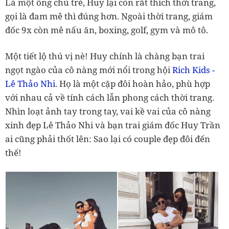
Là một ông chủ trẻ, Huy lại còn rất thích thời trang,
gọi là đam mê thì đúng hơn. Ngoài thời trang, giám
đốc 9x còn mê nấu ăn, boxing, golf, gym và mô tô.
Một tiết lộ thú vị nè! Huy chính là chàng bạn trai
ngọt ngào của cô nàng mới nổi trong hội
Rich Kids -
Lê Thảo Nhi
. Họ là một cặp đôi hoàn hảo, phù hợp
với nhau cả về tính cách lẫn phong cách thời trang.
Nhìn loạt ảnh tay trong tay, vai kề vai của cô nàng
xinh đẹp Lê Thảo Nhi và bạn trai giám đốc Huy Trần
ai cũng phải thốt lên: Sao lại có couple đẹp đôi đến
thế!