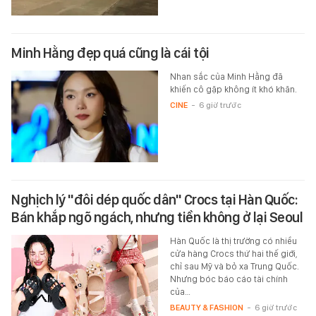
Minh Hằng đẹp quá cũng là cái tội
Nhan sắc của Minh Hằng đã
khiến cô gặp không ít khó khăn.
CINE
-
6 giờ trước
Nghịch lý "đôi dép quốc dân" Crocs tại Hàn Quốc:
Bán khắp ngõ ngách, nhưng tiền không ở lại Seoul
Hàn Quốc là thị trường có nhiều
cửa hàng Crocs thứ hai thế giới,
chỉ sau Mỹ và bỏ xa Trung Quốc.
Nhưng bóc báo cáo tài chính
của…
BEAUTY & FASHION
-
6 giờ trước