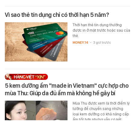
Vì sao thẻ tín dụng chỉ có thời hạn 5 năm?
Thời hạn thẻ tín dụng thường
được in ở mặt trước hoặc sau của
thẻ.
MONEY.14
-
3 giờ trước
5 kem dưỡng ẩm "made in Vietnam" cực hợp cho
mùa Thu: Giúp da đủ ẩm mà không hề gây bí
Mùa Thu được xem là thời điểm lý
tưởng để chuyển sang những
loại kem dưỡng có khả năng cấp
ẩm tốt hơn nhưng vẫn có kết
cấu…
XEM MUA LUÔN
-
3 giờ trước