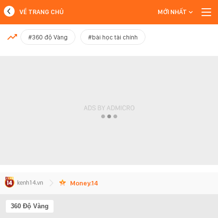
VỀ TRANG CHỦ
MỚI NHẤT
MỚI NHẤT
#360 độ Vàng
#bài học tài chính
Xem thêm
Money.14
360 Độ Vàng