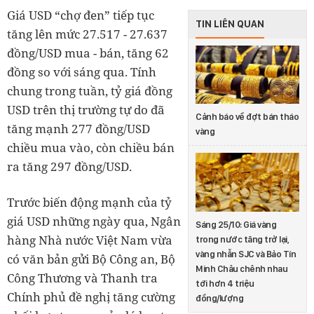
Giá USD “chợ đen” tiếp tục
TIN LIÊN QUAN
tăng lên mức 27.517 - 27.637
đồng/USD mua - bán, tăng 62
đồng so với sáng qua. Tính
chung trong tuần, tỷ giá đồng
USD trên thị trường tự do đã
Cảnh báo về đợt bán tháo
tăng mạnh 277 đồng/USD
vàng
chiều mua vào, còn chiều bán
ra tăng 297 đồng/USD.
Trước biến động mạnh của tỷ
giá USD những ngày qua, Ngân
Sáng 25/10: Giá vàng
hàng Nhà nước Việt Nam vừa
trong nước tăng trở lại,
vàng nhẫn SJC và Bảo Tín
có văn bản gửi Bộ Công an, Bộ
Minh Châu chênh nhau
Công Thương và Thanh tra
tới hơn 4 triệu
Chính phủ đề nghị tăng cường
đồng/lượng