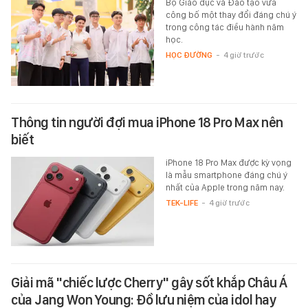
Bộ Giáo dục và Đào tạo vừa
công bố một thay đổi đáng chú ý
trong công tác điều hành năm
học.
HỌC ĐƯỜNG
-
4 giờ trước
Thông tin người đợi mua iPhone 18 Pro Max nên
biết
iPhone 18 Pro Max được kỳ vọng
là mẫu smartphone đáng chú ý
nhất của Apple trong năm nay.
TEK-LIFE
-
4 giờ trước
Giải mã "chiếc lược Cherry" gây sốt khắp Châu Á
của Jang Won Young: Đồ lưu niệm của idol hay