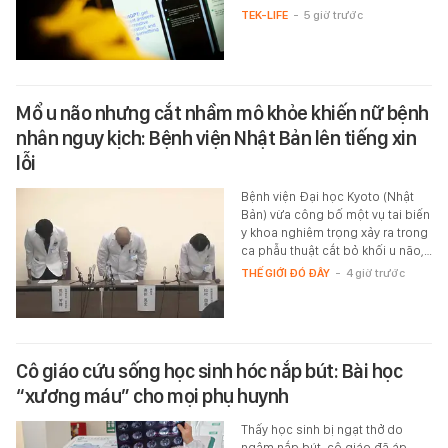
TEK-LIFE
-
5 giờ trước
Mổ u não nhưng cắt nhầm mô khỏe khiến nữ bệnh
nhân nguy kịch: Bệnh viện Nhật Bản lên tiếng xin
lỗi
Bệnh viện Đại học Kyoto (Nhật
Bản) vừa công bố một vụ tai biến
y khoa nghiêm trọng xảy ra trong
ca phẫu thuật cắt bỏ khối u não,…
THẾ GIỚI ĐÓ ĐÂY
-
4 giờ trước
Cô giáo cứu sống học sinh hóc nắp bút: Bài học
“xương máu” cho mọi phụ huynh
Thấy học sinh bị ngạt thở do
ngậm nắp bút, cô giáo đã áp