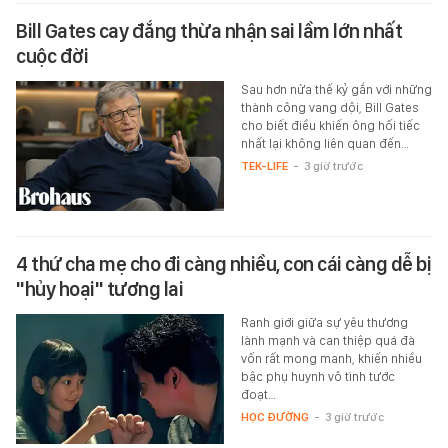
Bill Gates cay đắng thừa nhận sai lầm lớn nhất
cuộc đời
Sau hơn nửa thế kỷ gắn với những
thành công vang dội, Bill Gates
cho biết điều khiến ông hối tiếc
nhất lại không liên quan đến…
TEK-LIFE
-
3 giờ trước
4 thứ cha mẹ cho đi càng nhiều, con cái càng dễ bị
"hủy hoại" tương lai
Ranh giới giữa sự yêu thương
lành mạnh và can thiệp quá đà
vốn rất mong manh, khiến nhiều
bậc phụ huynh vô tình tước
đoạt…
HỌC ĐƯỜNG
-
3 giờ trước