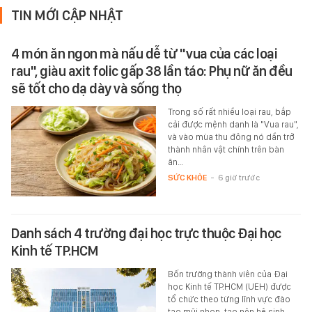
TIN MỚI CẬP NHẬT
4 món ăn ngon mà nấu dễ từ "vua của các loại
rau", giàu axit folic gấp 38 lần táo: Phụ nữ ăn đều
sẽ tốt cho dạ dày và sống thọ
Trong số rất nhiều loại rau, bắp
cải được mệnh danh là "Vua rau",
và vào mùa thu đông nó dần trở
thành nhân vật chính trên bàn
ăn…
SỨC KHỎE
-
6 giờ trước
Danh sách 4 trường đại học trực thuộc Đại học
Kinh tế TP.HCM
Bốn trường thành viên của Đại
học Kinh tế TP.HCM (UEH) được
tổ chức theo từng lĩnh vực đào
tạo mũi nhọn, tạo nên hệ sinh…