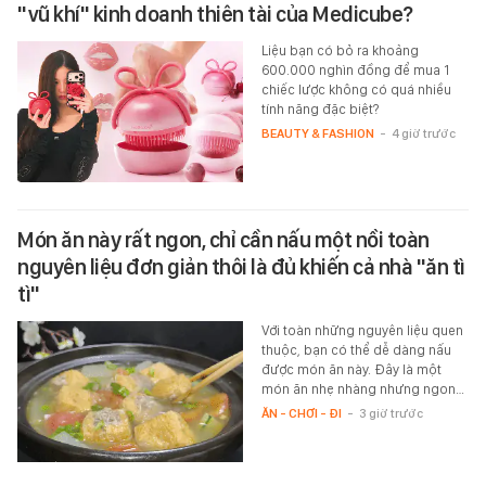
"vũ khí" kinh doanh thiên tài của Medicube?
Liệu bạn có bỏ ra khoảng
600.000 nghìn đồng để mua 1
chiếc lược không có quá nhiều
tính năng đặc biệt?
BEAUTY & FASHION
-
4 giờ trước
Món ăn này rất ngon, chỉ cần nấu một nồi toàn
nguyên liệu đơn giản thôi là đủ khiến cả nhà "ăn tì
tì"
Với toàn những nguyên liệu quen
thuộc, bạn có thể dễ dàng nấu
được món ăn này. Đây là một
món ăn nhẹ nhàng nhưng ngon…
ĂN - CHƠI - ĐI
-
3 giờ trước