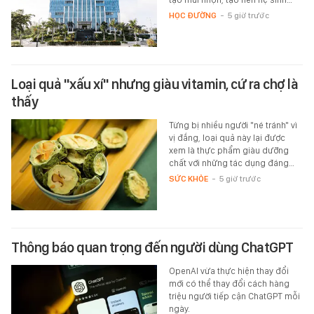
HỌC ĐƯỜNG
-
5 giờ trước
Loại quả "xấu xí" nhưng giàu vitamin, cứ ra chợ là
thấy
Từng bị nhiều người "né tránh" vì
vị đắng, loại quả này lại được
xem là thực phẩm giàu dưỡng
chất với những tác dụng đáng…
SỨC KHỎE
-
5 giờ trước
Thông báo quan trọng đến người dùng ChatGPT
OpenAI vừa thực hiện thay đổi
mới có thể thay đổi cách hàng
triệu người tiếp cận ChatGPT mỗi
ngày.