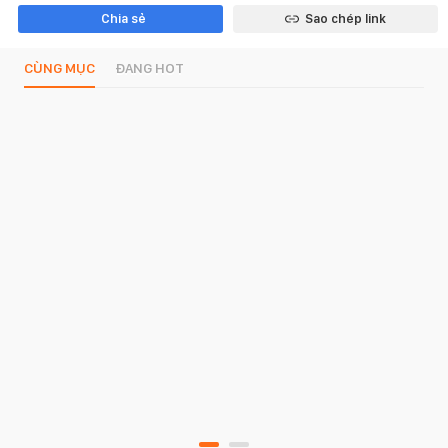
Chia sẻ
Sao chép link
CÙNG MỤC
ĐANG HOT