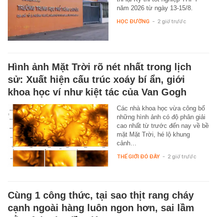
năm 2026 từ ngày 13-15/8.
HỌC ĐƯỜNG
-
2 giờ trước
Hình ảnh Mặt Trời rõ nét nhất trong lịch
sử: Xuất hiện cấu trúc xoáy bí ẩn, giới
khoa học ví như kiệt tác của Van Gogh
Các nhà khoa học vừa công bố
những hình ảnh có độ phân giải
cao nhất từ trước đến nay về bề
mặt Mặt Trời, hé lộ khung
cảnh…
THẾ GIỚI ĐÓ ĐÂY
-
2 giờ trước
Cùng 1 công thức, tại sao thịt rang cháy
cạnh ngoài hàng luôn ngon hơn, sai lầm