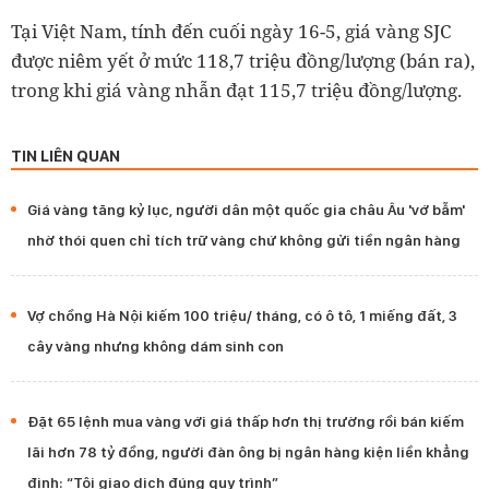
Tại Việt Nam, tính đến cuối ngày 16-5, giá vàng SJC
được niêm yết ở mức 118,7 triệu đồng/lượng (bán ra),
trong khi giá vàng nhẫn đạt 115,7 triệu đồng/lượng.
TIN LIÊN QUAN
Giá vàng tăng kỷ lục, người dân một quốc gia châu Âu 'vớ bẫm'
nhờ thói quen chỉ tích trữ vàng chứ không gửi tiền ngân hàng
Vợ chồng Hà Nội kiếm 100 triệu/ tháng, có ô tô, 1 miếng đất, 3
cây vàng nhưng không dám sinh con
Đặt 65 lệnh mua vàng với giá thấp hơn thị trường rồi bán kiếm
lãi hơn 78 tỷ đồng, người đàn ông bị ngân hàng kiện liền khẳng
định: “Tôi giao dịch đúng quy trình”