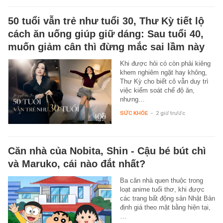
50 tuổi vẫn trẻ như tuổi 30, Thư Kỳ tiết lộ
cách ăn uống giúp giữ dáng: Sau tuổi 40,
muốn giảm cân thì đừng mắc sai lầm này
Khi được hỏi có còn phải kiêng
khem nghiêm ngặt hay không,
Thư Kỳ cho biết cô vẫn duy trì
việc kiểm soát chế độ ăn,
nhưng…
SỨC KHỎE
-
2 giờ trước
Căn nhà của Nobita, Shin - Cậu bé bút chì
và Maruko, cái nào đắt nhất?
Ba căn nhà quen thuộc trong
loạt anime tuổi thơ, khi được
các trang bất động sản Nhật Bản
định giá theo mặt bằng hiện tại,
…