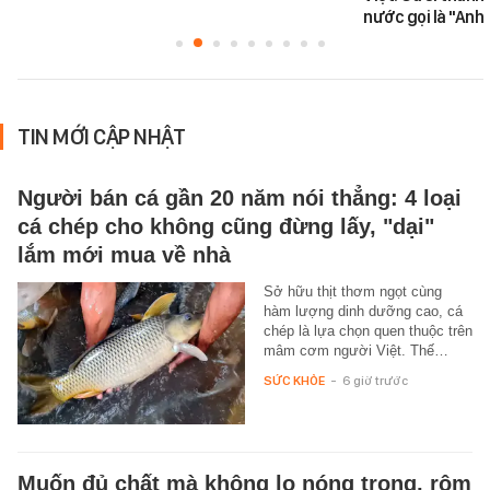
nước gọi là "Anh
TIN MỚI CẬP NHẬT
Người bán cá gần 20 năm nói thẳng: 4 loại
cá chép cho không cũng đừng lấy, "dại"
lắm mới mua về nhà
Sở hữu thịt thơm ngọt cùng
hàm lượng dinh dưỡng cao, cá
chép là lựa chọn quen thuộc trên
mâm cơm người Việt. Thế…
SỨC KHỎE
-
6 giờ trước
Muốn đủ chất mà không lo nóng trong, rôm