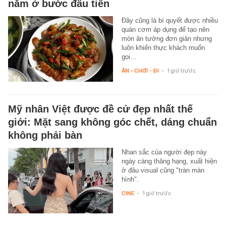
nằm ở bước đầu tiên
Đây cũng là bí quyết được nhiều
quán cơm áp dụng để tạo nên
món ăn tưởng đơn giản nhưng
luôn khiến thực khách muốn
gọi…
ĂN - CHƠI - ĐI
-
1 giờ trước
Mỹ nhân Việt được đề cử đẹp nhất thế
giới: Mặt sang không góc chết, dáng chuẩn
không phải bàn
Nhan sắc của người đẹp này
ngày càng thăng hạng, xuất hiện
ở đâu visual cũng "tràn màn
hình".
CINE
-
1 giờ trước