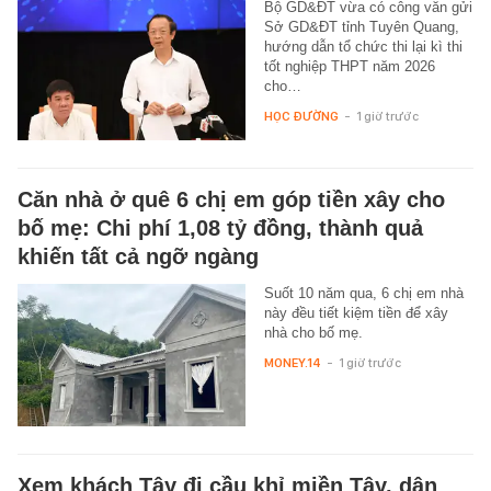
Bộ GD&ĐT vừa có công văn gửi
Sở GD&ĐT tỉnh Tuyên Quang,
hướng dẫn tổ chức thi lại kì thi
tốt nghiệp THPT năm 2026
cho…
HỌC ĐƯỜNG
-
1 giờ trước
Căn nhà ở quê 6 chị em góp tiền xây cho
bố mẹ: Chi phí 1,08 tỷ đồng, thành quả
khiến tất cả ngỡ ngàng
Suốt 10 năm qua, 6 chị em nhà
này đều tiết kiệm tiền để xây
nhà cho bố mẹ.
MONEY.14
-
1 giờ trước
Xem khách Tây đi cầu khỉ miền Tây, dân