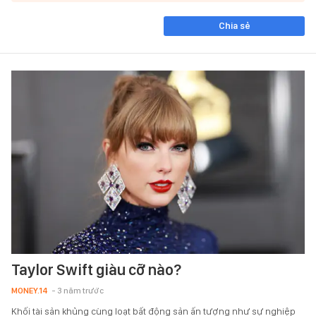
Chia sẻ
Taylor Swift giàu cỡ nào?
MONEY.14
- 3 năm trước
Khối tài sản khủng cùng loạt bất động sản ấn tượng như sự nghiệp