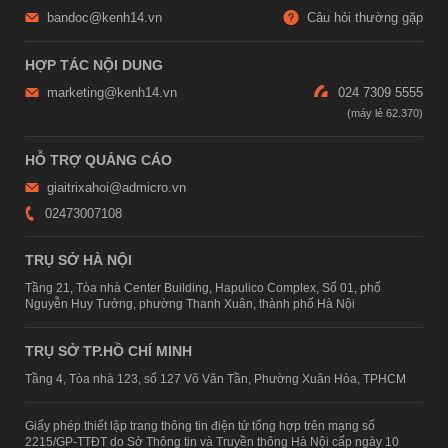
bandoc@kenh14.vn
Câu hỏi thường gặp
HỢP TÁC NỘI DUNG
marketing@kenh14.vn
024 7309 5555
HỖ TRỢ QUẢNG CÁO
giaitrixahoi@admicro.vn
02473007108
TRỤ SỞ HÀ NỘI
Tầng 21, Tòa nhà Center Building, Hapulico Complex, Số 01, phố
Nguyễn Huy Tưởng, phường Thanh Xuân, thành phố Hà Nội
TRỤ SỞ TP.HỒ CHÍ MINH
Tầng 4, Tòa nhà 123, số 127 Võ Văn Tần, Phường Xuân Hòa, TPHCM
Giấy phép thiết lập trang thông tin điện tử tổng hợp trên mạng số
2215/GP-TTĐT do Sở Thông tin và Truyền thông Hà Nội cấp ngày 10