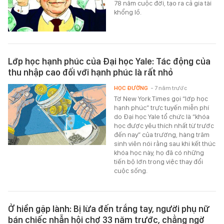
78 năm cuộc đời, tạo ra cả gia tài
khổng lồ.
Lớp học hạnh phúc của Đại học Yale: Tác động của
thu nhập cao đối với hạnh phúc là rất nhỏ
HỌC ĐƯỜNG
- 7 năm trước
Tờ New York Times gọi “lớp học
hạnh phúc” trực tuyến miễn phí
do Đại học Yale tổ chức là “khóa
học được yêu thích nhất từ trước
đến nay” của trường, hàng trăm
sinh viên nói rằng sau khi kết thúc
khóa học này, họ đã có những
tiến bộ lớn trong việc thay đổi
cuộc sống.
Ở hiền gặp lành: Bị lừa đến trắng tay, người phụ nữ
bán chiếc nhẫn hội chợ 33 năm trước, chẳng ngờ