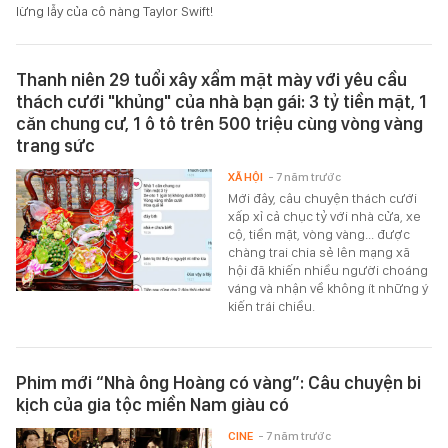
lừng lẫy của cô nàng Taylor Swift!
Thanh niên 29 tuổi xây xẩm mặt mày với yêu cầu
thách cưới "khủng" của nhà bạn gái: 3 tỷ tiền mặt, 1
căn chung cư, 1 ô tô trên 500 triệu cùng vòng vàng
trang sức
XÃ HỘI
- 7 năm trước
Mới đây, câu chuyện thách cưới
xấp xỉ cả chục tỷ với nhà cửa, xe
cộ, tiền mặt, vòng vàng... được
chàng trai chia sẻ lên mạng xã
hội đã khiến nhiều người choáng
váng và nhận về không ít những ý
kiến trái chiều.
Phim mới “Nhà ông Hoàng có vàng”: Câu chuyện bi
kịch của gia tộc miền Nam giàu có
CINE
- 7 năm trước