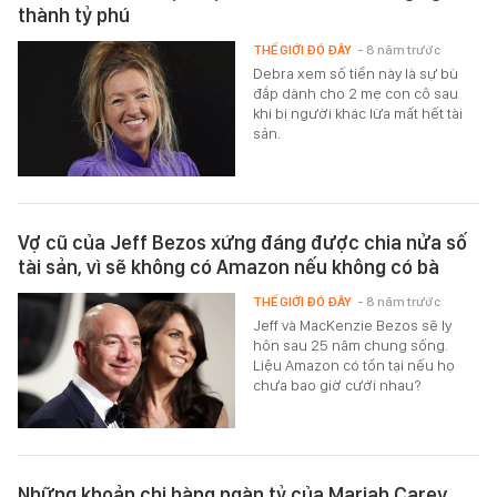
thành tỷ phú
THẾ GIỚI ĐÓ ĐÂY
- 8 năm trước
Debra xem số tiền này là sự bù
đắp dành cho 2 mẹ con cô sau
khi bị người khác lừa mất hết tài
sản.
Vợ cũ của Jeff Bezos xứng đáng được chia nửa số
tài sản, vì sẽ không có Amazon nếu không có bà
THẾ GIỚI ĐÓ ĐÂY
- 8 năm trước
Jeff và MacKenzie Bezos sẽ ly
hôn sau 25 năm chung sống.
Liệu Amazon có tồn tại nếu họ
chưa bao giờ cưới nhau?
Những khoản chi hàng ngàn tỷ của Mariah Carey