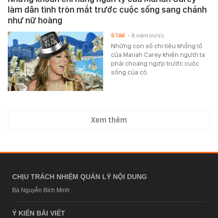
làm dân tình tròn mắt trước cuộc sống sang chảnh
như nữ hoàng
STAR
- 8 năm trước
Những con số chi tiêu khổng lồ
của Mariah Carey khiến người ta
phải choáng ngợp trước cuộc
sống của cô.
Xem thêm
CHỊU TRÁCH NHIỆM QUẢN LÝ NỘI DUNG
Bà Nguyễn Bích Minh
Ý KIẾN BÀI VIẾT