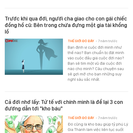
Trước khi qua đời, người cha giao cho con gái chiếc
đồng hồ cũ: Bên trong chứa đựng một gia tài khổng
lồ
THẾ GIỚI ĐÓ ĐÂY
- 7 năm trước
Bạn định vị cuộc đời mình như
thế nào? Bạn chuẩn bị đặt mình
vào cuộc đấu giá cuộc đời nào?
Bạn sẽ tìm một vũ đài cuộc đời
nào cho mình? Câu chuyện sau
sẽ gợi mở cho bạn những suy
nghĩ sâu sắc nhất.
Cả đời nhớ lấy: Tử tế với chính mình là để lại 3 con
đường dẫn tới "kho báu"
THẾ GIỚI ĐÓ ĐÂY
- 7 năm trước
Đó cũng là kho báu giúp tỷ phú Lý
Gia Thành làm việc liên tục suốt