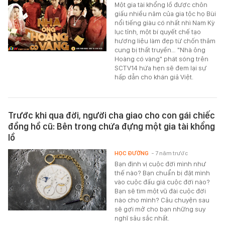
Một gia tài khổng lồ được chôn
giấu nhiều năm của gia tộc họ Bùi
nổi tiếng giàu có nhất nhì Nam Kỳ
lục tỉnh, một bí quyết chế tạo
hương liệu làm đẹp từ chốn thâm
cung bị thất truyền… "Nhà ông
Hoàng có vàng" phát sóng trên
SCTV14 hứa hẹn sẽ đem lại sự
hấp dẫn cho khán giả Việt.
Trước khi qua đời, người cha giao cho con gái chiếc
đồng hồ cũ: Bên trong chứa đựng một gia tài khổng
lồ
HỌC ĐƯỜNG
- 7 năm trước
Bạn định vị cuộc đời mình như
thế nào? Bạn chuẩn bị đặt mình
vào cuộc đấu giá cuộc đời nào?
Bạn sẽ tìm một vũ đài cuộc đời
nào cho mình? Câu chuyện sau
sẽ gợi mở cho bạn những suy
nghĩ sâu sắc nhất.