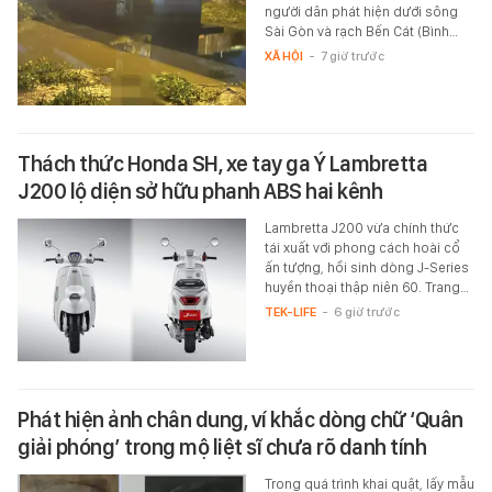
người dân phát hiện dưới sông
Sài Gòn và rạch Bến Cát (Bình…
XÃ HỘI
-
7 giờ trước
Thách thức Honda SH, xe tay ga Ý Lambretta
J200 lộ diện sở hữu phanh ABS hai kênh
Lambretta J200 vừa chính thức
tái xuất với phong cách hoài cổ
ấn tượng, hồi sinh dòng J-Series
huyền thoại thập niên 60. Trang…
TEK-LIFE
-
6 giờ trước
Phát hiện ảnh chân dung, ví khắc dòng chữ ‘Quân
giải phóng’ trong mộ liệt sĩ chưa rõ danh tính
Trong quá trình khai quật, lấy mẫu