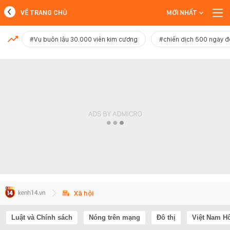
VỀ TRANG CHỦ
MỚI NHẤT
MỚI NHẤT
#Vụ buôn lậu 30.000 viên kim cương
#chiến dịch 500 ngày 
Xem thêm
Xã hội
Luật và Chính sách
Nóng trên mạng
Đô thị
Việt Nam H