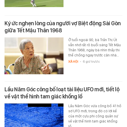
Ký ức nghẹn lòng của người vợ Biệt động Sài Gòn
giữa Tết Mậu Thân 1968
Ở tuổi ngoài 90, bà Trần Thị Út
vẫn nhớ rất rõ buổi sáng Tết Mậu
Thân 1968, ngày bà nhìn thấy thi
thể chồng ngay trước căn nhà…
XÃ HỘI
-
6 giờ trước
Lầu Năm Góc công bố loạt tài liệu UFO mới, tiết lộ
về vật thể hình tam giác khổng lồ
Lầu Năm Góc vừa công bố 41 hồ
sơ UFO mới, trong đó có lời kể
của một cựu phi công quân sự
về vật thể hình tam giác khổng
lồ…