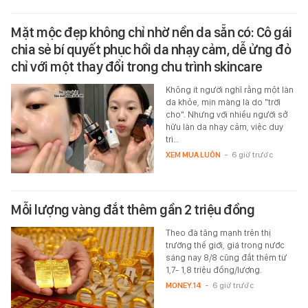
Mặt mộc đẹp không chỉ nhờ nền da sẵn có: Cô gái
chia sẻ bí quyết phục hồi da nhạy cảm, dễ ửng đỏ
chỉ với một thay đổi trong chu trình skincare
Không ít người nghĩ rằng một làn
da khỏe, mịn màng là do "trời
cho". Nhưng với nhiều người sở
hữu làn da nhạy cảm, việc duy
trì…
XEM MUA LUÔN
-
6 giờ trước
Mỗi lượng vàng đắt thêm gần 2 triệu đồng
Theo đà tăng mạnh trên thị
trường thế giới, giá trong nước
sáng nay 8/8 cũng đắt thêm từ
1,7- 1,8 triệu đồng/lượng.
MONEY.14
-
6 giờ trước