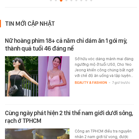
TIN MỚI CẬP NHẬT
Nữ hoàng phim 18+ cả năm chỉ dám ăn 1 gói mỳ,
thành quả tuổi 46 đáng nể
Sở hữu vóc dáng mảnh mai đáng
ngưỡng mộ ở tuổi U50, Cho Yeo
Jeong khiến công chúng bất ngờ
với chế độ ăn uống và tập luyện…
BEAUTY & FASHION
-
7 giờ trước
Cùng ngày phát hiện 2 thi thể nam giới dưới sông,
rạch ở TPHCM
Công an TPHCM điều tra nguyên
nhân 2 nam giới tử vong, được