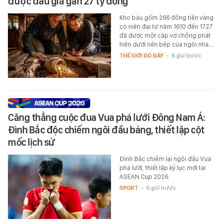
được đấu giá gần 27 tỷ đồng
Kho báu gồm 266 đồng tiền vàng
có niên đại từ năm 1610 đến 1727
đã được một cặp vợ chồng phát
hiện dưới nền bếp của ngôi nhà…
THẾ GIỚI ĐÓ ĐÂY
-
6 giờ trước
Căng thẳng cuộc đua Vua phá lưới Đông Nam Á:
Đình Bắc độc chiếm ngôi đầu bảng, thiết lập cột
mốc lịch sử
Đình Bắc chiếm lại ngôi đầu Vua
phá lưới, thiết lập kỷ lục mới tại
ASEAN Cup 2026.
SPORT
-
6 giờ trước