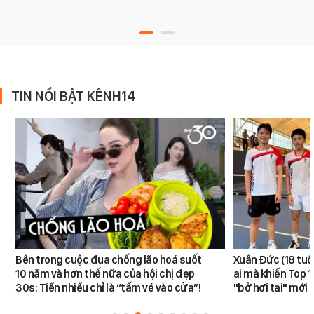
TIN NỔI BẬT KÊNH14
Bên trong cuộc đua chống lão hoá suốt
Xuân Đức (18 tuổi)
10 năm và hơn thế nữa của hội chị đẹp
ai mà khiến Top 1
30s: Tiền nhiều chỉ là “tấm vé vào cửa”!
"bở hơi tai" mới