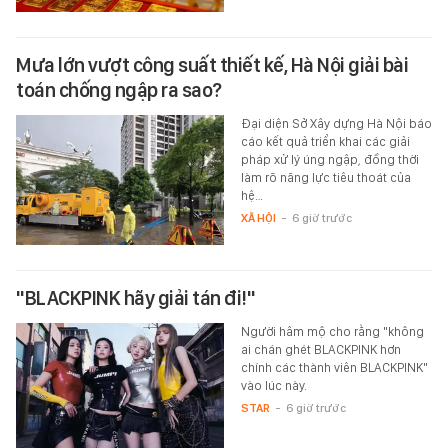
Mưa lớn vượt công suất thiết kế, Hà Nội giải bài
toán chống ngập ra sao?
Đại diện Sở Xây dựng Hà Nội báo
cáo kết quả triển khai các giải
pháp xử lý úng ngập, đồng thời
làm rõ năng lực tiêu thoát của
hệ…
XÃ HỘI
-
6 giờ trước
"BLACKPINK hãy giải tán đi!"
Người hâm mộ cho rằng "không
ai chán ghét BLACKPINK hơn
chính các thành viên BLACKPINK"
vào lúc này.
STAR
-
6 giờ trước