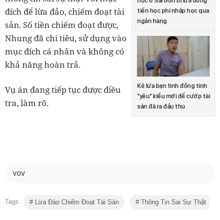
học ở Sài Gòn bị lừa đóng
đích để lừa đảo, chiếm đoạt tài
tiền học phí nhập học qua
ngân hàng
sản. Số tiền chiếm đoạt được,
Nhung đã chi tiêu, sử dụng vào
mục đích cá nhân và không có
khả năng hoàn trả.
Kẻ lừa bạn tình đồng tính
Vụ án đang tiếp tục được điều
"yêu" kiểu mới để cướp tài
tra, làm rõ.
sản đã ra đầu thú
VOV
Tags
Lừa Đảo Chiếm Đoạt Tài Sản
Thông Tin Sai Sự Thật