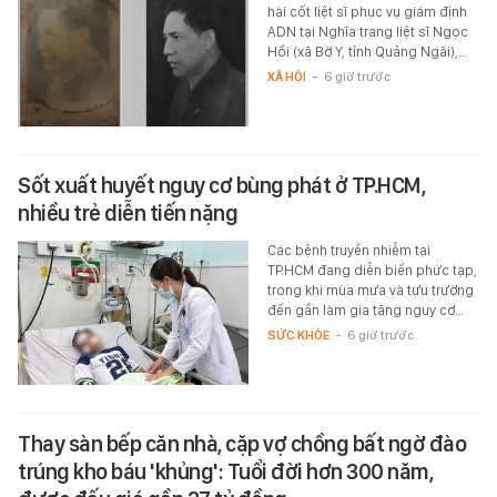
hài cốt liệt sĩ phục vụ giám định
ADN tại Nghĩa trang liệt sĩ Ngọc
Hồi (xã Bờ Y, tỉnh Quảng Ngãi),…
XÃ HỘI
-
6 giờ trước
Sốt xuất huyết nguy cơ bùng phát ở TP.HCM,
nhiều trẻ diễn tiến nặng
Các bệnh truyền nhiễm tại
TP.HCM đang diễn biến phức tạp,
trong khi mùa mưa và tựu trường
đến gần làm gia tăng nguy cơ…
SỨC KHỎE
-
6 giờ trước
Thay sàn bếp căn nhà, cặp vợ chồng bất ngờ đào
trúng kho báu 'khủng': Tuổi đời hơn 300 năm,