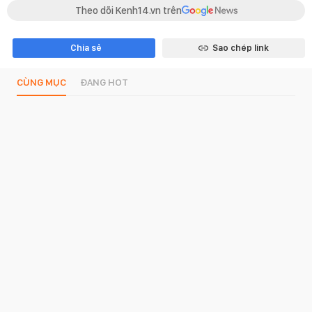
Theo dõi Kenh14.vn trên
Chia sẻ
Sao chép link
CÙNG MỤC
ĐANG HOT