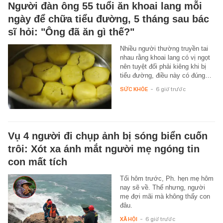
Người đàn ông 55 tuổi ăn khoai lang mỗi
ngày để chữa tiểu đường, 5 tháng sau bác
sĩ hỏi: "Ông đã ăn gì thế?"
Nhiều người thường truyền tai
nhau rằng khoai lang có vị ngọt
nên tuyệt đối phải kiêng khi bị
tiểu đường, điều này có đúng…
SỨC KHỎE
-
6 giờ trước
Vụ 4 người đi chụp ảnh bị sóng biển cuốn
trôi: Xót xa ánh mắt người mẹ ngóng tin
con mất tích
Tối hôm trước, Ph. hẹn mẹ hôm
nay sẽ về. Thế nhưng, người
mẹ đợi mãi mà không thấy con
đâu.
XÃ HỘI
-
6 giờ trước