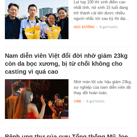
Lọt top 100 thí sinh điểm cao
nhất tỉnh, nữ sinh 15 tuổi đang
trở thành cái tên được nhiều
người nhắc tới sau kỳ thi đại…
HỌC ĐƯỜNG
-
6 giờ trước
Nam diễn viên Việt đổi đời nhờ giảm 23kg
còn da bọc xương, bị từ chối không cho
casting vì quá cao
Nhờ màn lột xác hậu giảm 23kg,
sự nghiệp của nam diễn viên đã
thay đổi hoàn toàn.
CINE
-
6 giờ trước
Bệnh ung thư của cựu Tổng thống Mỹ Joe