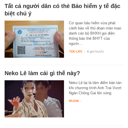
Tất cả người dân có thẻ Bảo hiểm y tế đặc
biệt chú ý
Cơ quan bảo hiểm vừa phát
cảnh báo về thủ đoạn mảo mạo
danh cán bộ BHXH gọi điện
thông báo thẻ BHYT của
người…
TEK-LIFE
-
6 giờ trước
Neko Lê làm cái gì thế này?
Neko Lê lại là tâm điểm bàn tán
khi chương trình Anh Trai Vượt
Ngàn Chông Gai lên sóng.
MUSIK
-