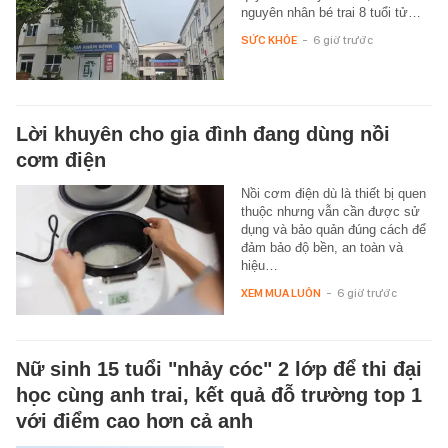
nguyên nhân bé trai 8 tuổi tử…
SỨC KHỎE
-
6 giờ trước
Lời khuyên cho gia đình đang dùng nồi
cơm điện
Nồi cơm điện dù là thiết bị quen
thuộc nhưng vẫn cần được sử
dụng và bảo quản đúng cách để
đảm bảo độ bền, an toàn và
hiệu…
XEM MUA LUÔN
-
6 giờ trước
Nữ sinh 15 tuổi "nhảy cóc" 2 lớp để thi đại
học cùng anh trai, kết quả đỗ trường top 1
với điểm cao hơn cả anh