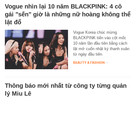
Vogue nhìn lại 10 năm BLACKPINK: 4 cô
gái "sến" giờ là những nữ hoàng không thể
lật đổ
Vogue Korea chúc mừng
BLACKPINK tiến vào cột mốc
10 năm lần đầu tiên bằng cách
lật mở cuốn nhật ký thanh xuân
từ ngày đầu tiên.
BEAUTY & FASHION
-
Thông báo mới nhất từ công ty từng quản
lý Miu Lê
Phía đại diện công ty quản lý cũ
của Miu Lê vừa có chia sẻ gây
chú ý.
STAR
-