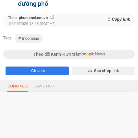
đường phố
Theo
phunumoi.net.vn
Copy link
06/06/2026 13:28 (GMT +7)
Tags
Indonesia
Theo dõi Kenh14.vn trên
Chia sẻ
Sao chép link
CÙNG MỤC
ĐANG HOT