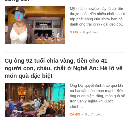
Mỹ nhân showbiz này là cái tên
được nhắc đến nhiều nhất sau 4
tập phát sóng của show hẹn hò
dành cho trai xinh - gái đẹp có…
STAR
-
6 giờ trước
Cụ ông 92 tuổi chia vàng, tiền cho 41
người con, cháu, chắt ở Nghệ An: Hé lộ về
món quà đặc biệt
Ông Đại quyết định trao quà khi
cả hai vẫn còn khỏe mạnh. Bởi
ông quan niệm rằng, món quà sẽ
trọn vẹn ý nghĩa khi được
chính…
XÃ HỘI
-
6 giờ trước