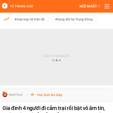
MỚI NHẤT
VỀ TRANG CHỦ
MỚI NHẤT
#máy bay rơi ở ấn độ
#Xung đột tại Trung Đông
Xem thêm
Thế Giới Đó Đây
Gia đình 4 người đi cắm trại rồi bặt vô âm tín,