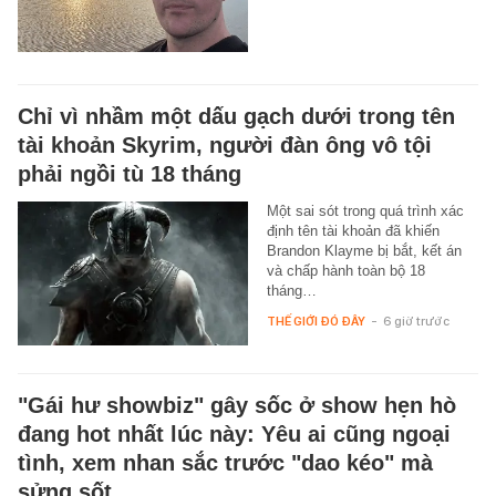
Chỉ vì nhầm một dấu gạch dưới trong tên
tài khoản Skyrim, người đàn ông vô tội
phải ngồi tù 18 tháng
Một sai sót trong quá trình xác
định tên tài khoản đã khiến
Brandon Klayme bị bắt, kết án
và chấp hành toàn bộ 18
tháng…
THẾ GIỚI ĐÓ ĐÂY
-
6 giờ trước
"Gái hư showbiz" gây sốc ở show hẹn hò
đang hot nhất lúc này: Yêu ai cũng ngoại
tình, xem nhan sắc trước "dao kéo" mà
sửng sốt