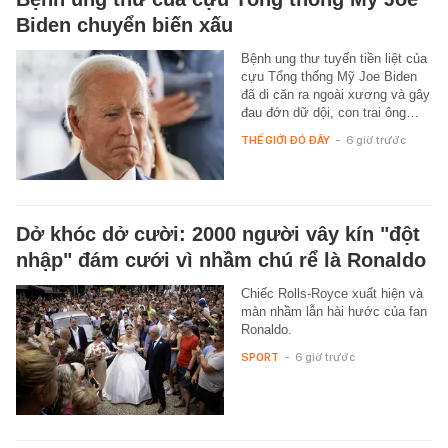
Biden chuyển biến xấu
Bệnh ung thư tuyến tiền liệt của
cựu Tổng thống Mỹ Joe Biden
đã di căn ra ngoài xương và gây
đau đớn dữ dội, con trai ông…
THẾ GIỚI ĐÓ ĐÂY
-
6 giờ trước
Dở khóc dở cười: 2000 người vây kín "đột
nhập" đám cưới vì nhầm chú rể là Ronaldo
Chiếc Rolls-Royce xuất hiện và
màn nhầm lẫn hài hước của fan
Ronaldo.
SPORT
-
6 giờ trước