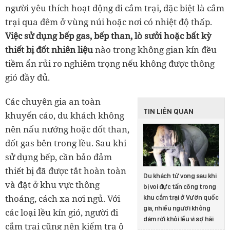
người yêu thích hoạt động đi cắm trại, đặc biệt là cắm
trại qua đêm ở vùng núi hoặc nơi có nhiệt độ thấp.
Việc sử dụng bếp gas, bếp than, lò sưởi hoặc bất kỳ
thiết bị đốt nhiên liệu
nào trong không gian kín đều
tiềm ẩn rủi ro nghiêm trọng nếu không được thông
gió đầy đủ.
Các chuyên gia an toàn
TIN LIÊN QUAN
khuyến cáo, du khách không
nên nấu nướng hoặc đốt than,
đốt gas bên trong lều. Sau khi
sử dụng bếp, cần bảo đảm
thiết bị đã được tắt hoàn toàn
Du khách tử vong sau khi
và đặt ở khu vực thông
bị voi đực tấn công trong
thoáng, cách xa nơi ngủ. Với
khu cắm trại ở Vườn quốc
gia, nhiều người không
các loại lều kín gió, người đi
dám rời khỏi lều vì sợ hãi
cắm trại cũng nên kiểm tra ô