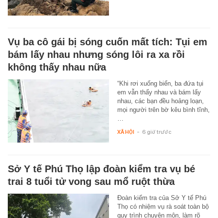
Vụ ba cô gái bị sóng cuốn mất tích: Tụi em
bám lấy nhau nhưng sóng lôi ra xa rồi
không thấy nhau nữa
“Khi rơi xuống biển, ba đứa tụi
em vẫn thấy nhau và bám lấy
nhau, các bạn đều hoảng loạn,
mọi người trên bờ kêu bình tĩnh,
…
XÃ HỘI
-
6 giờ trước
Sở Y tế Phú Thọ lập đoàn kiểm tra vụ bé
trai 8 tuổi tử vong sau mổ ruột thừa
Đoàn kiểm tra của Sở Y tế Phú
Thọ có nhiệm vụ rà soát toàn bộ
quy trình chuyên môn, làm rõ