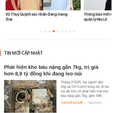
Vũ Thuý Quỳnh xác nhận đang mang
Thông báo mới n
thai
quản lý Miu Lê
TIN MỚI CẬP NHẬT
Phát hiện kho báu nặng gần 7kg, trị giá
hơn 8,9 tỷ đồng khi đang leo núi
Tháng 2/2025, hai người đàn
ông tại CH Czech trong lúc đi leo
núi đã tình cờ phát hiện một kho
báu nặng gần 7kg, gồm 598…
THẾ GIỚI ĐÓ ĐÂY
-
7 giờ trước