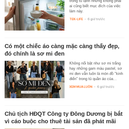
trong tủ lạnh nhưng không phải
ai cũng biết mục đích của việc
làm này.
TEK-LIFE
-
6 giờ trước
Có một chiếc áo càng mặc càng thấy đẹp,
đó chính là sơ mi đen
Không nổi bật như sơ mi trắng
hay những gam màu pastel, sơ
mi đen vẫn luôn là món đồ "kinh
điển" trong tủ quần áo của…
XEM MUA LUÔN
-
6 giờ trước
Chủ tịch HĐQT Công ty Đông Dương bị bắt
vì cáo buộc cho thuê tài sản đã phát mãi