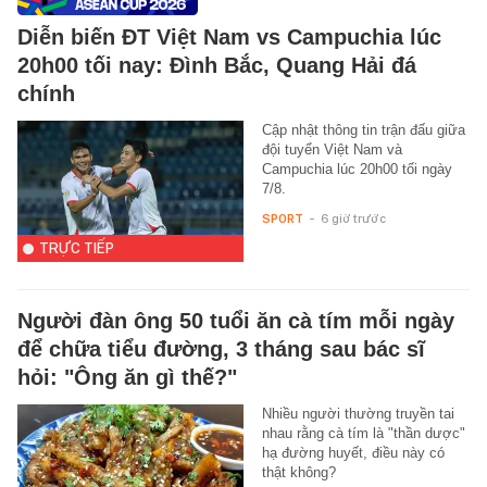
Diễn biến ĐT Việt Nam vs Campuchia lúc
20h00 tối nay: Đình Bắc, Quang Hải đá
chính
Cập nhật thông tin trận đấu giữa
đội tuyển Việt Nam và
Campuchia lúc 20h00 tối ngày
7/8.
SPORT
-
6 giờ trước
TRỰC TIẾP
Người đàn ông 50 tuổi ăn cà tím mỗi ngày
để chữa tiểu đường, 3 tháng sau bác sĩ
hỏi: "Ông ăn gì thế?"
Nhiều người thường truyền tai
nhau rằng cà tím là "thần dược"
hạ đường huyết, điều này có
thật không?