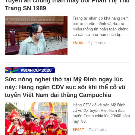
Tuyên án chung thân thầy bói Phan Thị Thu
Trang SN 1989
Trang tự nhận có khả năng xem
bói, xem vận mệnh và đưa ra
nhiều thông tin hoàn toàn không
có căn cứ như nạn nhân bị…
XÃ HỘI
-
7 giờ trước
Sức nóng nghẹt thở tại Mỹ Đình ngay lúc
này: Hàng ngàn CĐV sục sôi khí thế cổ vũ
tuyển Việt Nam đại thắng Campuchia
Hàng CĐV đổ về sân Mỹ Đình
cổ vũ đội tuyển Việt Nam đấu
tuyển Campuchia lúc 20h00 hôm
nay 7/8.
SPORT
-
7 giờ trước