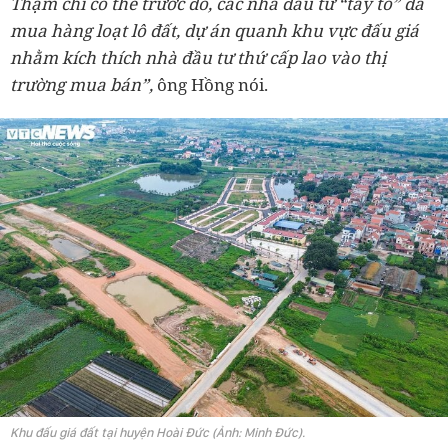
Thậm chí có thể trước đó, các nhà đầu tư “tay to” đã
mua hàng loạt lô đất, dự án quanh khu vực đấu giá
nhằm kích thích nhà đầu tư thứ cấp lao vào thị
trường mua bán”,
ông Hồng nói.
Khu đấu giá đất tại huyện Hoài Đức (Ảnh: Minh Đức).