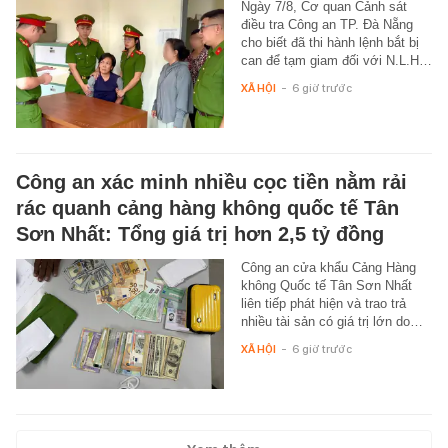
Ngày 7/8, Cơ quan Cảnh sát
điều tra Công an TP. Đà Nẵng
cho biết đã thi hành lệnh bắt bị
can để tạm giam đối với N.L.H…
XÃ HỘI
-
6 giờ trước
Công an xác minh nhiều cọc tiền nằm rải
rác quanh cảng hàng không quốc tế Tân
Sơn Nhất: Tổng giá trị hơn 2,5 tỷ đồng
Công an cửa khẩu Cảng Hàng
không Quốc tế Tân Sơn Nhất
liên tiếp phát hiện và trao trả
nhiều tài sản có giá trị lớn do…
XÃ HỘI
-
6 giờ trước