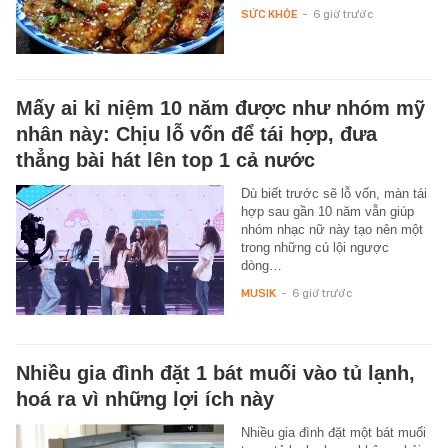
SỨC KHỎE
-
6 giờ trước
Mấy ai kỉ niệm 10 năm được như nhóm mỹ
nhân này: Chịu lỗ vốn để tái hợp, đưa
thẳng bài hát lên top 1 cả nước
Dù biết trước sẽ lỗ vốn, màn tái
hợp sau gần 10 năm vẫn giúp
nhóm nhạc nữ này tạo nên một
trong những cú lội ngược
dòng…
MUSIK
-
6 giờ trước
Nhiều gia đình đặt 1 bát muối vào tủ lạnh,
hoá ra vì những lợi ích này
Nhiều gia đình đặt một bát muối