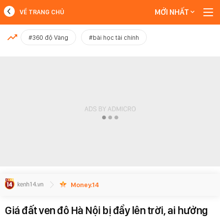
MỚI NHẤT
VỀ TRANG CHỦ
MỚI NHẤT
#360 độ Vàng
#bài học tài chính
Xem thêm
Money.14
Giá đất ven đô Hà Nội bị đẩy lên trời, ai hưởng