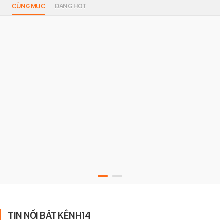
CÙNG MỤC
ĐANG HOT
TIN NỔI BẬT KÊNH14