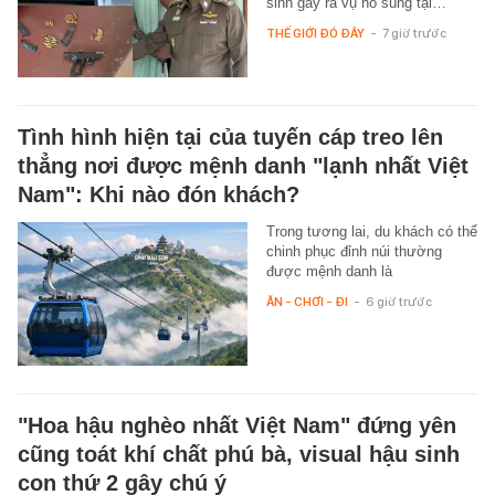
sinh gây ra vụ nổ súng tại…
THẾ GIỚI ĐÓ ĐÂY
-
7 giờ trước
Tình hình hiện tại của tuyến cáp treo lên
thẳng nơi được mệnh danh "lạnh nhất Việt
Nam": Khi nào đón khách?
Trong tương lai, du khách có thể
chinh phục đỉnh núi thường
được mệnh danh là
ĂN - CHƠI - ĐI
-
6 giờ trước
"Hoa hậu nghèo nhất Việt Nam" đứng yên
cũng toát khí chất phú bà, visual hậu sinh
con thứ 2 gây chú ý