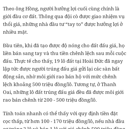
Theo ông Hồng, người hưởng lợi cuối cùng chính là
giới đầu cơ đất. Thông qua đội cò được giao nhiệm vụ
thổi giá, những nhà đầu tư “tay to” được hưởng lợi ở
nhiều mặt.
Đầu tiên, khi đã tạo được độ nóng cho đất đấu giá, họ
liền bán sang tay và thu tiền chênh lệch sau mỗi cuộc
đấu. Thực tế cho thấy, 19 lô đất tại Hoài Đức đã ngay
lập tức được người trúng đấu giá gửi lại các sàn bất
động sản, nhờ môi giới rao bán hộ với mức chênh
lệch khoảng 500 triệu đồng/lô. Tương tự, ở Thanh
Oai, những lô đất trúng đấu giá đều đã được môi giới
rao bán chênh từ 200 - 500 triệu đồng/lô.
Tính toán nhanh có thể thấy với quy định tiền đặt
cọc thấp, từ hơn 100 - 170 triệu đồng/lô, nếu nhà đầu
cơ trúng 2 lô và bán 1 lô với giá chênh 500 triệu đồng