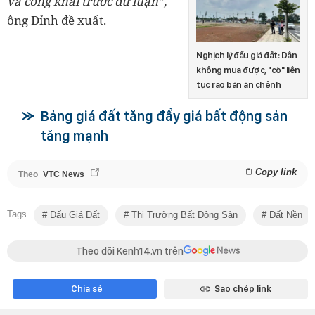
và công khai trước dư luận”,
ông Đỉnh đề xuất.
Nghịch lý đấu giá đất: Dân
không mua được, "cò" liên
tục rao bán ăn chênh
Bảng giá đất tăng đẩy giá bất động sản
tăng mạnh
Copy link
Theo
VTC News
Tags
Đấu Giá Đất
Thị Trường Bất Động Sản
Đất Nền
Theo dõi Kenh14.vn trên
Chia sẻ
Sao chép link