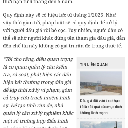
thời hạn từ 6 tháng đến 5 năm.
Quy định này sẽ có hiệu lực từ tháng 1/2025. Như
vậy thời gian tới, pháp luật sẽ có quy định để xử lý
với người đấu giá rồi bỏ cọc. Tuy nhiên, người dân có
thể sẽ nhờ người khác đứng tên tham gia đấu giá, dẫn
đến chế tài này không có giá trị răn đe trong thực tế.
“Tôi cho rằng, điều quan trọng
TIN LIÊN QUAN
là cơ quan quản lý cần kiểm
tra, rà soát, phát hiện các dấu
hiệu bất thường trong đấu giá
để kịp thời xử lý vi phạm, gồm
cả truy cứu trách nhiệm hình
Đấu giá đất vượt xa thực
sự. Để tạo tính răn đe, nhà
tế là kết quả của mục đích
quản lý cần xử lý nghiêm khắc
không lành mạnh
một số trường hợp điển hình