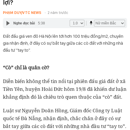
lợi?
PHẠM DUY/VTC NEWS
2 năm trước
Nghe đọc bài
5:38
Đất đấu giá ven đô Hà Nội lên tới hơn 100 triệu đồng/m2, chuyên
gia nhận định, ở đây có sự bắt tay giữa các cò đất với những nhà
đầu tư “tay to”.
“Cò” chỉ là quân cờ?
Diễn biến không thể tin nổi tại phiên đấu giá đất ở xã
Tiền Yên, huyện Hoài Đức hôm 19/8 đã khiến dư luận
khẳng định đó là chiêu trò quen thuộc của “cò” đất.
Luật sư Nguyễn Doãn Hồng, Giám đốc Công ty Luật
quốc tế Đà Nẵng, nhận định, chắc chắn ở đây có sự
bắt tay giữa các cò đất với những nhà đầu tư “tay to”.