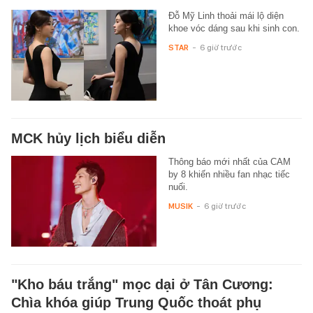
Đỗ Mỹ Linh thoải mái lộ diện
khoe vóc dáng sau khi sinh con.
STAR
-
6 giờ trước
MCK hủy lịch biểu diễn
Thông báo mới nhất của CAM
by 8 khiến nhiều fan nhạc tiếc
nuối.
MUSIK
-
6 giờ trước
"Kho báu trắng" mọc dại ở Tân Cương:
Chìa khóa giúp Trung Quốc thoát phụ