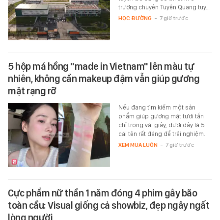
trường chuyên Tuyên Quang tuy…
HỌC ĐƯỜNG
-
7 giờ trước
5 hộp má hồng "made in Vietnam" lên màu tự
nhiên, không cần makeup đậm vẫn giúp gương
mặt rạng rỡ
Nếu đang tìm kiếm một sản
phẩm giúp gương mặt tươi tắn
chỉ trong vài giây, dưới đây là 5
cái tên rất đáng để trải nghiệm.
XEM MUA LUÔN
-
7 giờ trước
Cực phẩm nữ thần 1 năm đóng 4 phim gây bão
toàn cầu: Visual giống cả showbiz, đẹp ngây ngất
lòng người