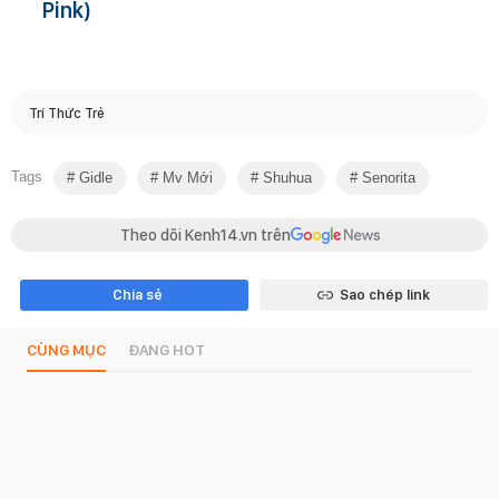
Pink)
Trí Thức Trẻ
Tags
Gidle
Mv Mới
Shuhua
Senorita
Theo dõi Kenh14.vn trên
Chia sẻ
Sao chép link
CÙNG MỤC
ĐANG HOT