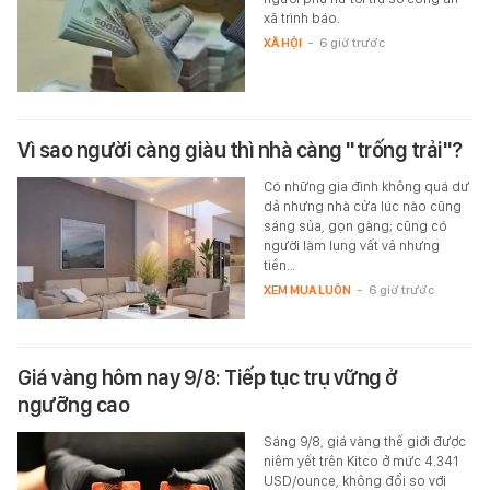
xã trình báo.
XÃ HỘI
-
6 giờ trước
Vì sao người càng giàu thì nhà càng "trống trải"?
Có những gia đình không quá dư
dả nhưng nhà cửa lúc nào cũng
sáng sủa, gọn gàng; cũng có
người làm lụng vất vả nhưng
tiền…
XEM MUA LUÔN
-
6 giờ trước
Giá vàng hôm nay 9/8: Tiếp tục trụ vững ở
ngưỡng cao
Sáng 9/8, giá vàng thế giới được
niêm yết trên Kitco ở mức 4.341
USD/ounce, không đổi so với