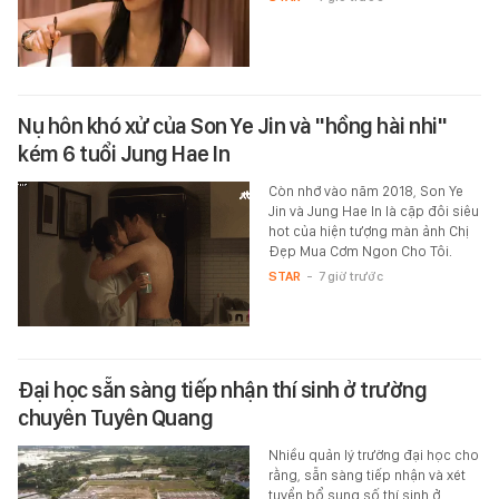
Nụ hôn khó xử của Son Ye Jin và "hồng hài nhi"
kém 6 tuổi Jung Hae In
Còn nhớ vào năm 2018, Son Ye
Jin và Jung Hae In là cặp đôi siêu
hot của hiện tượng màn ảnh Chị
Đẹp Mua Cơm Ngon Cho Tôi.
STAR
-
7 giờ trước
Đại học sẵn sàng tiếp nhận thí sinh ở trường
chuyên Tuyên Quang
Nhiều quản lý trường đại học cho
rằng, sẵn sàng tiếp nhận và xét
tuyển bổ sung số thí sinh ở