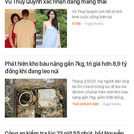
Vũ Thuý Quỳnh xác nhận đang mang thai
Vũ Thuý Quỳnh còn tiết lộ tình
hình cuộc sống hiện tại.
STAR
-
5 giờ trước
Phát hiện kho báu nặng gần 7kg, trị giá hơn 8,9 tỷ
đồng khi đang leo núi
Tháng 2/2025, hai người đàn ông
tại CH Czech trong lúc đi leo núi
đã tình cờ phát hiện một kho báu
nặng gần 7kg, gồm 598 đồng…
THẾ GIỚI ĐÓ ĐÂY
-
5 giờ trước
Công an kiểm tra lúc 23 giờ 55 phút, bắt Nguyễn