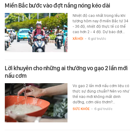
Miền Bắc bước vào đợt nắng nóng kéo dài
Nhiệt độ cao nhất trong lều khí
tượng hôm nay ở miền Bắc từ 34
- 36 độ, nhiệt độ thực tế có thể
cao hơn 2 - 4 độ. Dự báo đợt…
XÃ HỘI
-
6 giờ trước
Lời khuyên cho những ai thường vo gạo 2 lần mới
nấu cơm
Vo gạo 2 lần mới nấu cơm liệu có
thực sự đúng chuẩn? Nên vo như
thế nào mới không mất dinh
dưỡng, cơm dẻo thơm?...
SỨC KHỎE
-
6 giờ trước