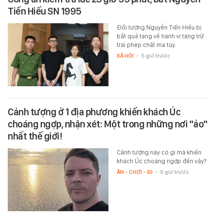
Tiến Hiếu SN 1995
Đối tượng Nguyễn Tiến Hiếu bị
bắt quả tang về hành vi tàng trữ
trái phép chất ma túy.
XÃ HỘI
-
5 giờ trước
Cảnh tượng ở 1 địa phương khiến khách Úc
choáng ngợp, nhận xét: Một trong những nơi "ảo"
nhất thế giới!
Cảnh tượng này có gì mà khiến
khách Úc choáng ngợp đến vậy?
ĂN - CHƠI - ĐI
-
5 giờ trước