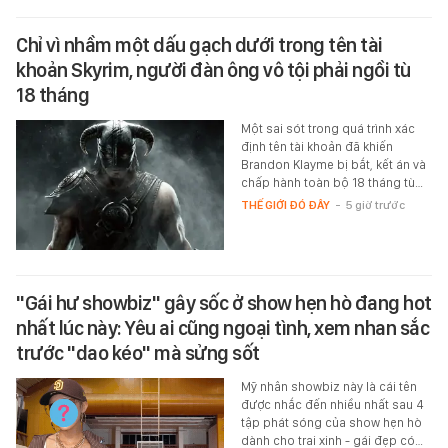
Chỉ vì nhầm một dấu gạch dưới trong tên tài
khoản Skyrim, người đàn ông vô tội phải ngồi tù
18 tháng
Một sai sót trong quá trình xác
định tên tài khoản đã khiến
Brandon Klayme bị bắt, kết án và
chấp hành toàn bộ 18 tháng tù…
THẾ GIỚI ĐÓ ĐÂY
-
5 giờ trước
"Gái hư showbiz" gây sốc ở show hẹn hò đang hot
nhất lúc này: Yêu ai cũng ngoại tình, xem nhan sắc
trước "dao kéo" mà sửng sốt
Mỹ nhân showbiz này là cái tên
được nhắc đến nhiều nhất sau 4
tập phát sóng của show hẹn hò
dành cho trai xinh - gái đẹp có…