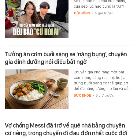
Sẽ thế nào nếu câu cửa miệng
của sếp lúc nào cũng là “AI”?
ĐỜI SỐNG
-
5 giờ trước
Tưởng ăn cơm buổi sáng sẽ 'nặng bụng', chuyên
gia dinh dưỡng nói điều bất ngờ
Chuyên gia cho rằng một bát
cơm nóng cùng rau, thịt hoặc
trứng buổi sáng có thể giúp cơ
thể đủ năng lượng, no lâu và dễ…
SỨC KHỎE
-
5 giờ trước
Vợ chồng Messi đã trở về quê nhà bằng chuyên
cơ riêng, trong chuyến đi đau đớn nhất cuộc đời