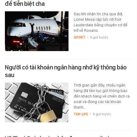
để tiễn biệt cha
Sau khi nhận tin cha qua đời,
Lionel Messi lập tức rời Fort
Lauderdale bằng chuyên cơ để
trở về Rosario.
SPORT
-
5 giờ trước
Người có tài khoản ngân hàng nhớ kỹ thông báo
sau
Thời gian gần đây, nhiều ngân
hàng đã liên tục gửi thông báo
đến khách hàng về chiến dịch rà
soát và đóng các tài khoản
thanh…
TEK-LIFE
-
5 giờ trước