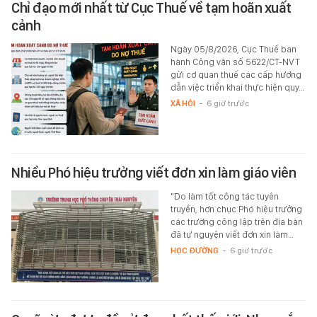
Chỉ đạo mới nhất từ Cục Thuế về tạm hoãn xuất
cảnh
Ngày 05/8/2026, Cục Thuế ban
hành Công văn số 5622/CT-NVT
gửi cơ quan thuế các cấp hướng
dẫn việc triển khai thực hiện quy…
XÃ HỘI
-
6 giờ trước
Nhiều Phó hiệu trưởng viết đơn xin làm giáo viên
"Do làm tốt công tác tuyên
truyền, hơn chục Phó hiệu trưởng
các trường công lập trên địa bàn
đã tự nguyện viết đơn xin làm…
HỌC ĐƯỜNG
-
6 giờ trước