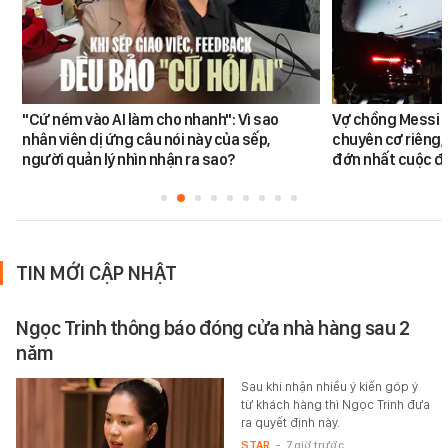
"Cứ ném vào AI làm cho nhanh": Vì sao
Vợ chồng Messi đ
nhân viên dị ứng câu nói này của sếp,
chuyên cơ riêng,
người quản lý nhìn nhận ra sao?
đớn nhất cuộc đờ
TIN MỚI CẬP NHẬT
Ngọc Trinh thông báo đóng cửa nhà hàng sau 2
năm
Sau khi nhận nhiều ý kiến góp ý
từ khách hàng thì Ngọc Trinh đưa
ra quyết định này.
STAR
-
7 giờ trước