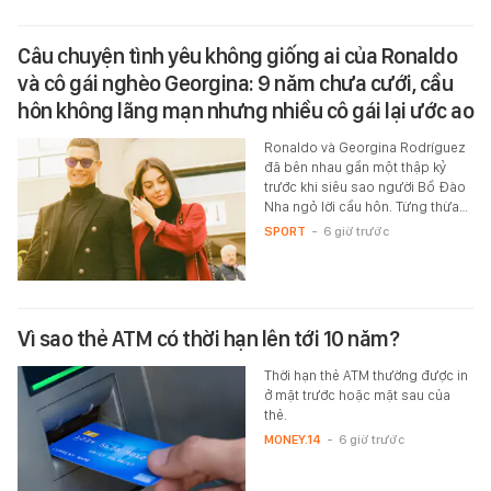
Câu chuyện tình yêu không giống ai của Ronaldo
và cô gái nghèo Georgina: 9 năm chưa cưới, cầu
hôn không lãng mạn nhưng nhiều cô gái lại ước ao
Ronaldo và Georgina Rodríguez
đã bên nhau gần một thập kỷ
trước khi siêu sao người Bồ Đào
Nha ngỏ lời cầu hôn. Từng thừa…
SPORT
-
6 giờ trước
Vì sao thẻ ATM có thời hạn lên tới 10 năm?
Thời hạn thẻ ATM thường được in
ở mặt trước hoặc mặt sau của
thẻ.
MONEY.14
-
6 giờ trước