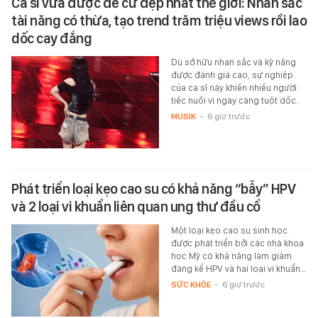
Ca sĩ vừa được đề cử đẹp nhất thế giới: Nhan sắc
tài năng có thừa, tạo trend trăm triệu views rồi lao
dốc cay đắng
Dù sở hữu nhan sắc và kỹ năng
được đánh giá cao, sự nghiệp
của ca sĩ này khiến nhiều người
tiếc nuối vì ngày càng tuột dốc.
MUSIK
-
6 giờ trước
Phát triển loại kẹo cao su có khả năng “bẫy” HPV
và 2 loại vi khuẩn liên quan ung thư đầu cổ
Một loại kẹo cao su sinh học
được phát triển bởi các nhà khoa
học Mỹ có khả năng làm giảm
đáng kể HPV và hai loại vi khuẩn…
SỨC KHỎE
-
6 giờ trước