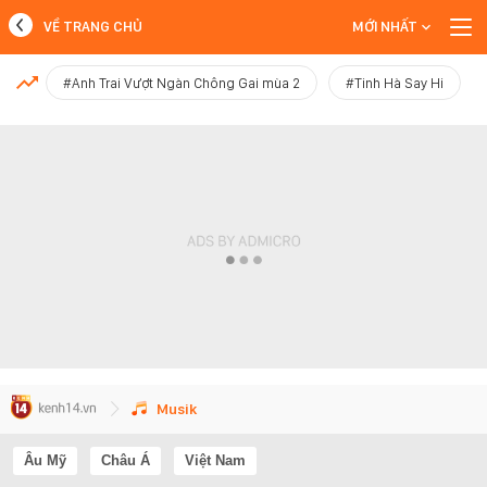
VỀ TRANG CHỦ
MỚI NHẤT
MỚI NHẤT
#Anh Trai Vượt Ngàn Chông Gai mùa 2
#Tinh Hà Say Hi
Xem thêm
Musik
Âu Mỹ
Châu Á
Việt Nam