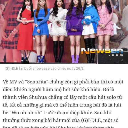
(G)I-DLE tại buổi showcase vào chiều ngày 26/2.
Về MV và "Senorita" chẳng còn gì phải bàn thì có một
điều khiến người hâm mộ hết sức khó hiểu. Đó là
thành viên Shuhua chẳng có lấy một câu hát solo tử
tế, tất cả những gì mà cô thể hiện trong bài đó là hát
bè "Wo oh oh oh" trước đoạn điệp khúc. Sau khi
thưởng thức xong bài hát mới của (G)I-DLE, một số
fan đã tỏ ra bức xúc khi Shuhua không được chia