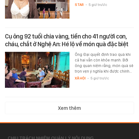
STAR
-
5 giờ trước
Cụ ông 92 tuổi chia vàng, tiền cho 41 người con,
cháu, chắt ở Nghệ An: Hé lộ về món quà đặc biệt
Ông Đại quyết định trao quà khi
cả hai vẫn còn khỏe mạnh. Bởi
ông quan niệm rằng, món quà sẽ
trọn vẹn ý nghĩa khi được chính…
XÃ HỘI
-
5 giờ trước
Xem thêm
CHỊU TRÁCH NHIỆM QUẢN LÝ NỘI DUNG