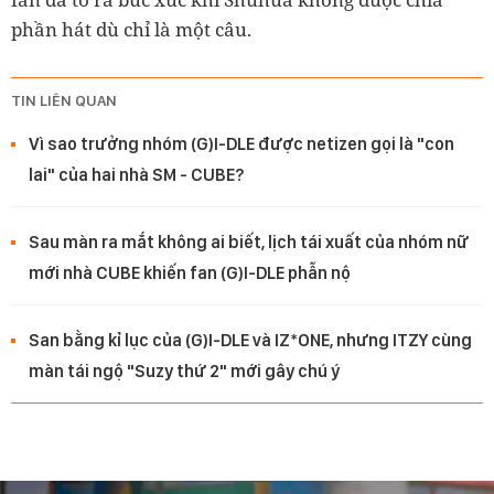
phần hát dù chỉ là một câu.
TIN LIÊN QUAN
Vì sao trưởng nhóm (G)I-DLE được netizen gọi là "con
lai" của hai nhà SM - CUBE?
Sau màn ra mắt không ai biết, lịch tái xuất của nhóm nữ
mới nhà CUBE khiến fan (G)I-DLE phẫn nộ
San bằng kỉ lục của (G)I-DLE và IZ*ONE, nhưng ITZY cùng
màn tái ngộ "Suzy thứ 2" mới gây chú ý