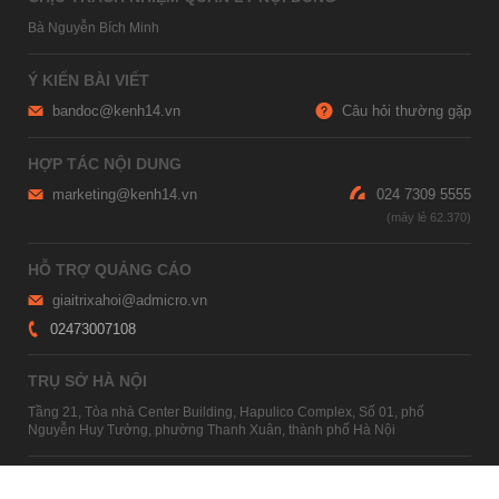
Bà Nguyễn Bích Minh
Ý KIẾN BÀI VIẾT
bandoc@kenh14.vn
Câu hỏi thường gặp
HỢP TÁC NỘI DUNG
marketing@kenh14.vn
024 7309 5555
HỖ TRỢ QUẢNG CÁO
giaitrixahoi@admicro.vn
02473007108
TRỤ SỞ HÀ NỘI
Tầng 21, Tòa nhà Center Building, Hapulico Complex, Số 01, phố
Nguyễn Huy Tưởng, phường Thanh Xuân, thành phố Hà Nội
TRỤ SỞ TP.HỒ CHÍ MINH