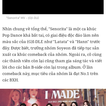
0:00
"Senorita" MV - (G)I-DLE
Nhìn chung về tổng thể, "Senorita" là một ca khúc
Pop Dance khá bắt tai, có giai điệu độc đáo làm nên
màu sắc của (G)I-DLE như "Latata" và "Hann" trước
đây. Được biết, trưởng nhóm Soyeon đã tiếp tục sản
xuất ca khúc comeback của nhóm. Ngoài ra, cô cùng
các thành viên còn lại cũng tham gia sáng tác và viết
lời cho các bản B-side còn lại trong album. Ở lần
comeback này, mục tiêu của nhóm là đạt No.1 trên
các BXH.