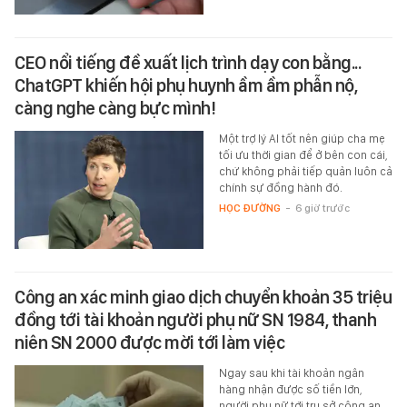
CEO nổi tiếng đề xuất lịch trình dạy con bằng...
ChatGPT khiến hội phụ huynh ầm ầm phẫn nộ,
càng nghe càng bực mình!
Một trợ lý AI tốt nên giúp cha mẹ
tối ưu thời gian để ở bên con cái,
chứ không phải tiếp quản luôn cả
chính sự đồng hành đó.
HỌC ĐƯỜNG
-
6 giờ trước
Công an xác minh giao dịch chuyển khoản 35 triệu
đồng tới tài khoản người phụ nữ SN 1984, thanh
niên SN 2000 được mời tới làm việc
Ngay sau khi tài khoản ngân
hàng nhận được số tiền lớn,
người phụ nữ tới trụ sở công an