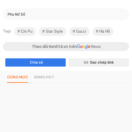
Phụ Nữ Số
Tags
Chi Pu
Star Style
Gucci
Hà Hồ
Theo dõi Kenh14.vn trên
Chia sẻ
Sao chép link
CÙNG MỤC
ĐANG HOT