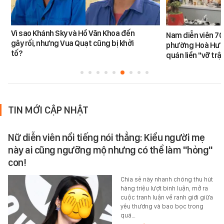
Vì sao Khánh Sky và Hồ Văn Khoa đến
Nam diễn viên 70
gây rối, nhưng Vua Quạt cũng bị khởi
phường Hoà Hưng
tố?
quán liền "vỡ trậ
TIN MỚI CẬP NHẬT
Nữ diễn viên nổi tiếng nói thẳng: Kiểu người mẹ
này ai cũng ngưỡng mộ nhưng có thể làm "hỏng"
con!
Chia sẻ này nhanh chóng thu hút
hàng triệu lượt bình luận, mở ra
cuộc tranh luận về ranh giới giữa
yêu thương và bao bọc trong
quá…