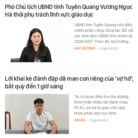
Phó Chủ tịch UBND tỉnh Tuyên Quang Vương Ngọc
Hà thôi phụ trách lĩnh vực giáo dục
UBND tỉnh Tuyên Quang vừa điều
chỉnh phân công công tác đối với
các lãnh đạo UBND tỉnh nhiệm kỳ
2026-2031. Theo đó, bà Vương…
HỌC ĐƯỜNG
-
6 giờ trước
Lời khai kẻ đánh đập dã man con riêng của 'vợ hờ',
bắt quỳ đến 1 giờ sáng
Tại cơ quan điều tra cha dượng
thừa nhận nhiều lần đánh cháu
P.G.K.L do bé bị giáo viên dạy
thêm phản ánh học kém.
XÃ HỘI
-
6 giờ trước