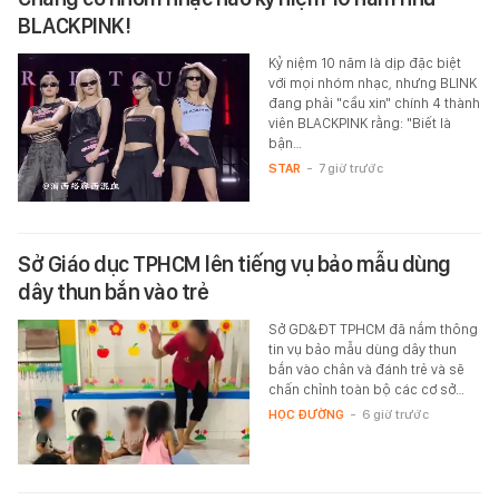
BLACKPINK!
Kỷ niệm 10 năm là dịp đặc biệt
với mọi nhóm nhạc, nhưng BLINK
đang phải "cầu xin" chính 4 thành
viên BLACKPINK rằng: "Biết là
bận…
STAR
-
7 giờ trước
Sở Giáo dục TPHCM lên tiếng vụ bảo mẫu dùng
dây thun bắn vào trẻ
Sở GD&ĐT TPHCM đã nắm thông
tin vụ bảo mẫu dùng dây thun
bắn vào chân và đánh trẻ và sẽ
chấn chỉnh toàn bộ các cơ sở…
HỌC ĐƯỜNG
-
6 giờ trước