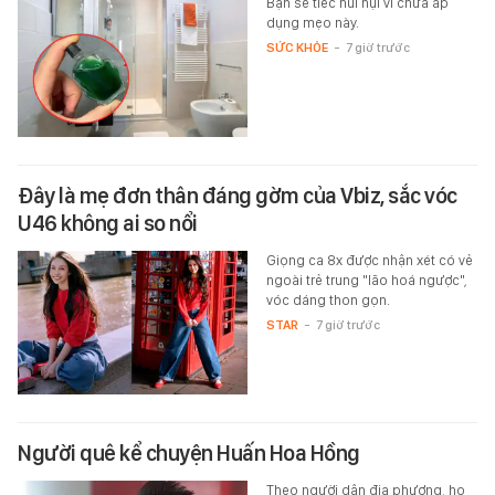
Bạn sẽ tiếc hùi hụi vì chưa áp
dụng mẹo này.
SỨC KHỎE
-
7 giờ trước
Đây là mẹ đơn thân đáng gờm của Vbiz, sắc vóc
U46 không ai so nổi
Giọng ca 8x được nhận xét có vẻ
ngoài trẻ trung "lão hoá ngược",
vóc dáng thon gọn.
STAR
-
7 giờ trước
Người quê kể chuyện Huấn Hoa Hồng
Theo người dân địa phương, họ