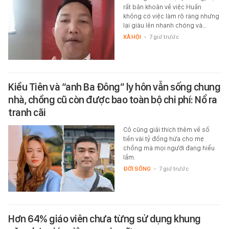
rất băn khoăn về việc Huấn
không có việc làm rõ ràng nhưng
lại giàu lên nhanh chóng và…
XÃ HỘI
-
7 giờ trước
Kiều Tiên và “anh Ba Đông” ly hôn vẫn sống chung
nhà, chồng cũ còn được bao toàn bộ chi phí: Nổ ra
tranh cãi
Cô cũng giải thích thêm về số
tiền vài tỷ đồng hứa cho mẹ
chồng mà mọi người đang hiểu
lầm.
ĐỜI SỐNG
-
7 giờ trước
Hơn 64% giáo viên chưa từng sử dụng khung