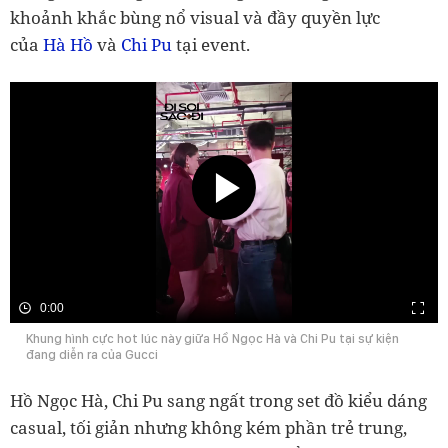
khoảnh khắc bùng nổ visual và đầy quyền lực
của
Hà Hồ
và
Chi Pu
tại event.
0:00
Khung hình cực hot lúc này giữa Hồ Ngọc Hà và Chi Pu tại sự kiện
đang diễn ra của Gucci
Hồ Ngọc Hà, Chi Pu sang ngất trong set đồ kiểu dáng
casual, tối giản nhưng không kém phần trẻ trung,