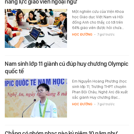
năng lực giáo viên ngoại ngữ
Một nghiên cứu của Viện Khoa
học Giáo dục Việt Nam và Hội
đồng Anh cho thấy, có tới trên
64% giáo viên được hỏi chưa…
HỌC ĐƯỜNG
-
7 giờ trước
Nam sinh lớp 11 giành cú đúp huy chương Olympic
quốc tế
Em Nguyễn Hoàng Phương (học
sinh lớp 11, Trường THPT chuyên
Phan Bội Châu, Nghệ An) đã xuất
sắc giành Huy chương Bạc…
HỌC ĐƯỜNG
-
7 giờ trước
Chẳng có nhóm nhạc nào kỷ niệm 10 năm như