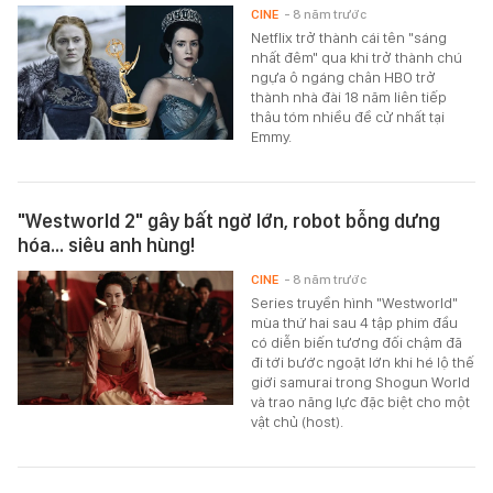
CINE
- 8 năm trước
Netflix trở thành cái tên "sáng
nhất đêm" qua khi trở thành chú
ngựa ô ngáng chân HBO trở
thành nhà đài 18 năm liên tiếp
thâu tóm nhiều đề cử nhất tại
Emmy.
"Westworld 2" gây bất ngờ lớn, robot bỗng dưng
hóa... siêu anh hùng!
CINE
- 8 năm trước
Series truyền hình "Westworld"
mùa thứ hai sau 4 tập phim đầu
có diễn biến tương đối chậm đã
đi tới bước ngoặt lớn khi hé lộ thế
giới samurai trong Shogun World
và trao năng lực đặc biệt cho một
vật chủ (host).