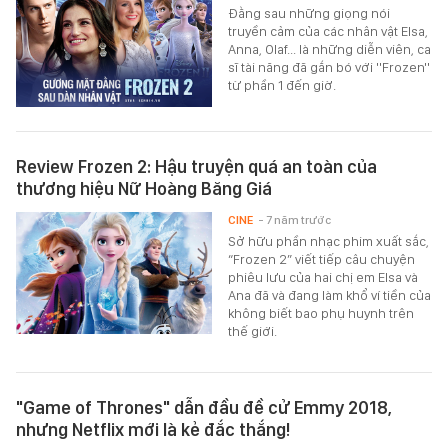
Đằng sau những giọng nói
truyền cảm của các nhân vật Elsa,
Anna, Olaf... là những diễn viên, ca
sĩ tài năng đã gắn bó với ''Frozen''
từ phần 1 đến giờ.
Review Frozen 2: Hậu truyện quá an toàn của
thương hiệu Nữ Hoàng Băng Giá
CINE
- 7 năm trước
Sở hữu phần nhạc phim xuất sắc,
“Frozen 2” viết tiếp câu chuyện
phiêu lưu của hai chị em Elsa và
Ana đã và đang làm khổ ví tiền của
không biết bao phụ huynh trên
thế giới.
"Game of Thrones" dẫn đầu đề cử Emmy 2018,
nhưng Netflix mới là kẻ đắc thắng!