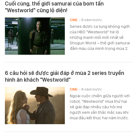
Cuối cùng, thế giới samurai của bom tấn
"Westworld" cũng lộ diện!
CINE
- 8 năm trước
Series được ca tụng không ngớt
của HBO "Westworld" hé lộ
những manh mối mới nhất về
Shogun World – thế giới samurai
đẫm máu của mình trong mùa 2.
6 câu hỏi sẽ được giải đáp ở mùa 2 series truyền
hình ăn khách "Westworld"
CINE
- 8 năm trước
Ngoài cuộc chiến giữa người với
robot, "Westworld" mùa thứ hai
sẽ giải đáp nhiều câu hỏi mà
người xem vẫn thắc mắc sau khi
mùa đầu kết thúc hai năm trước.