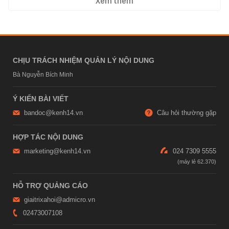
Xem thêm
CHỊU TRÁCH NHIỆM QUẢN LÝ NỘI DUNG
Bà Nguyễn Bích Minh
Ý KIẾN BÀI VIẾT
bandoc@kenh14.vn
Câu hỏi thường gặp
HỢP TÁC NỘI DUNG
marketing@kenh14.vn
024 7309 5555
HỖ TRỢ QUẢNG CÁO
giaitrixahoi@admicro.vn
02473007108