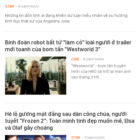
STAR
- 6 năm trước
Những tin đồn tình ái đang khiến dư luận hiểu nhầm về xu hướng
tình dục thật sự của Angelina Jolie.
Binh đoàn robot bất tử "làm cỏ" loài người ở trailer
mới toanh của bom tấn "Westworld 3"
CINE
- 6 năm trước
"Westworld" - bom tấn truyền
hình của HBO sẽ trở lại màn ảnh
vào tháng 3 tới.
Hé lộ gương mặt đằng sau dàn công chúa, người
tuyết ''Frozen 2'': Toàn minh tinh đẹp muốn mê, Elsa
và Olaf gây choáng
STAR
- 7 năm trước