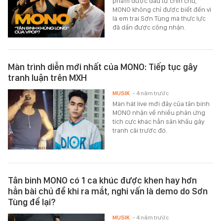
phẩm được đầu tư chỉn chu,
MONO không chỉ được biết đến vì
là em trai Sơn Tùng mà thực lực
đã dần được công nhận.
Màn trình diễn mới nhất của MONO: Tiếp tục gây
tranh luận trên MXH
MUSIK
- 4 năm trước
Màn hát live mới đây của tân binh
MONO nhận về nhiều phản ứng
tích cực khác hẳn sân khấu gây
tranh cãi trước đó.
Tân binh MONO có 1 ca khúc được khen hay hơn
hẳn bài chủ đề khi ra mắt, nghi vấn là demo do Sơn
Tùng để lại?
MUSIK
- 4 năm trước