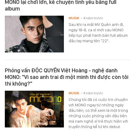
MONO lại chơi lớn, kể chuyện tình yêu bằng full
album
MUSIK
- 4 năm trước
Sau khi ra mắt MV Quên anh đi,
ngày 18-8, ca sĩ mới cáu MONO
tiếp tục phát hành bản full album
đầu tay mang tên "22".
Phỏng vấn ĐỘC QUYỀN Việt Hoàng - nghệ danh
MONO: "Vì sao anh trai đi một mình thì được còn tôi
thì không?"
MUSIK
- 4 năm trước
Chúng tôi đã có cuộc trò chuyện
với MONO ngay từ những ngày
đầu tiên, có thể xem là một trong
những cuộc phỏng vấn đầu tiên
mà nam nghệ sĩ trẻ thực hiện với
truyền thông kể từ khi debut.