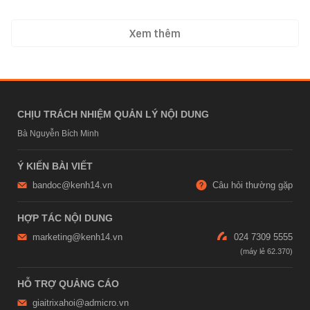
Xem thêm
CHỊU TRÁCH NHIỆM QUẢN LÝ NỘI DUNG
Bà Nguyễn Bích Minh
Ý KIẾN BÀI VIẾT
bandoc@kenh14.vn
Câu hỏi thường gặp
HỢP TÁC NỘI DUNG
marketing@kenh14.vn
024 7309 5555
HỖ TRỢ QUẢNG CÁO
giaitrixahoi@admicro.vn