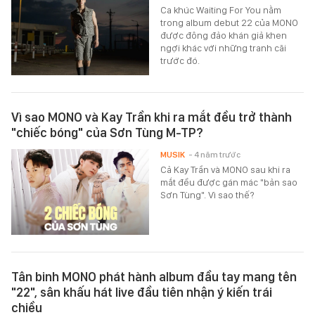
Ca khúc Waiting For You nằm
trong album debut 22 của MONO
được đông đảo khán giả khen
ngợi khác với những tranh cãi
trước đó.
Vì sao MONO và Kay Trần khi ra mắt đều trở thành
"chiếc bóng" của Sơn Tùng M-TP?
MUSIK
- 4 năm trước
Cả Kay Trần và MONO sau khi ra
mắt đều được gán mác "bản sao
Sơn Tùng". Vì sao thế?
Tân binh MONO phát hành album đầu tay mang tên
"22", sân khấu hát live đầu tiên nhận ý kiến trái
chiều